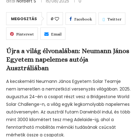
által
Norbert S
15/08/2025
0
MEGOSZTÁS
0
Facebook
Twitter
Pinterest
Email
Újra a világ élvonalában: Neumann János
Egyetem napelemes autója
Ausztráliában
A kecskeméti Neumann János Egyetem Solar Teamje
nem ismeretlen a nemzetközi versenyzés világában. 2025.
augusztus 24-én a csapat részt vesz a Bridgestone World
Solar Challenge-n, a világ egyik legkomolyabb napelemes
autóversenyén. Az ausztrál futam Darwinból indul, és több
mint 3000 kilométert tesz meg Adelaide-ig, ahol a
fenntartható mobilitás mérnöki tudásának csúcsát
mérhetik össze a csapatok.