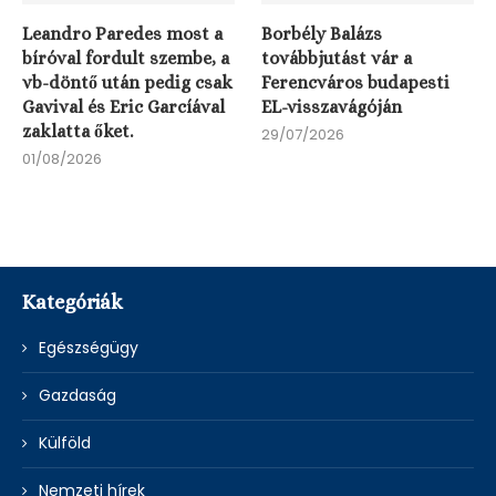
Leandro Paredes most a
Borbély Balázs
bíróval fordult szembe, a
továbbjutást vár a
vb-döntő után pedig csak
Ferencváros budapesti
Gavival és Eric Garcíával
EL-visszavágóján
zaklatta őket.
29/07/2026
01/08/2026
Kategóriák
Egészségügy
Gazdaság
Külföld
Nemzeti hírek