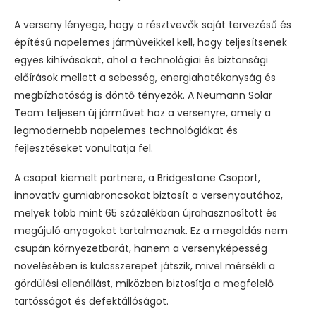
A verseny lényege, hogy a résztvevők saját tervezésű és
építésű napelemes járműveikkel kell, hogy teljesítsenek
egyes kihívásokat, ahol a technológiai és biztonsági
előírások mellett a sebesség, energiahatékonyság és
megbízhatóság is döntő tényezők. A Neumann Solar
Team teljesen új járművet hoz a versenyre, amely a
legmodernebb napelemes technológiákat és
fejlesztéseket vonultatja fel.
A csapat kiemelt partnere, a Bridgestone Csoport,
innovatív gumiabroncsokat biztosít a versenyautóhoz,
melyek több mint 65 százalékban újrahasznosított és
megújuló anyagokat tartalmaznak. Ez a megoldás nem
csupán környezetbarát, hanem a versenyképesség
növelésében is kulcsszerepet játszik, mivel mérsékli a
gördülési ellenállást, miközben biztosítja a megfelelő
tartósságot és defektállóságot.