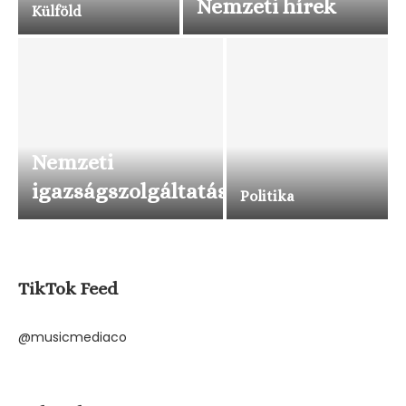
Nemzeti hírek
Külföld
Nemzeti
igazságszolgáltatás
Politika
TikTok Feed
@musicmediaco