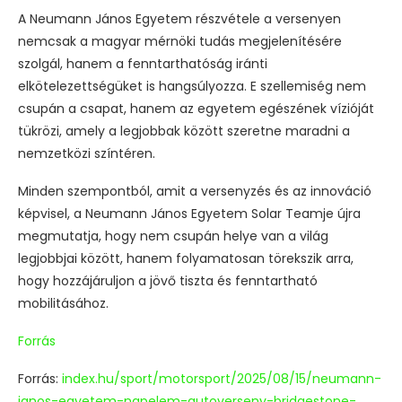
A Neumann János Egyetem részvétele a versenyen
nemcsak a magyar mérnöki tudás megjelenítésére
szolgál, hanem a fenntarthatóság iránti
elkötelezettségüket is hangsúlyozza. E szellemiség nem
csupán a csapat, hanem az egyetem egészének vízióját
tükrözi, amely a legjobbak között szeretne maradni a
nemzetközi színtéren.
Minden szempontból, amit a versenyzés és az innováció
képvisel, a Neumann János Egyetem Solar Teamje újra
megmutatja, hogy nem csupán helye van a világ
legjobbjai között, hanem folyamatosan törekszik arra,
hogy hozzájáruljon a jövő tiszta és fenntartható
mobilitásához.
Forrás
Forrás:
index.hu/sport/motorsport/2025/08/15/neumann-
janos-egyetem-napelem-autoverseny-bridgestone-