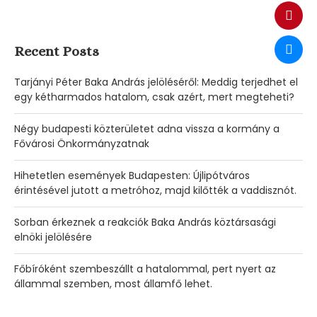
Recent Posts
Tarjányi Péter Baka András jelöléséről: Meddig terjedhet el
egy kétharmados hatalom, csak azért, mert megteheti?
Négy budapesti közterületet adna vissza a kormány a
Fővárosi Önkormányzatnak
Hihetetlen események Budapesten: Újlipótváros
érintésével jutott a metróhoz, majd kilőtték a vaddisznót.
Sorban érkeznek a reakciók Baka András köztársasági
elnöki jelölésére
Főbíróként szembeszállt a hatalommal, pert nyert az
állammal szemben, most államfő lehet.