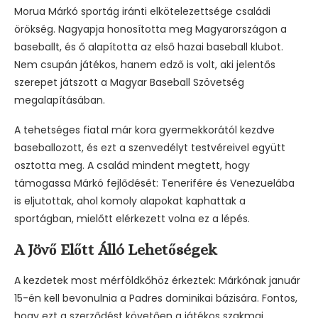
Morua Márkó sportág iránti elkötelezettsége családi
örökség. Nagyapja honosította meg Magyarországon a
baseballt, és ő alapította az első hazai baseball klubot.
Nem csupán játékos, hanem edző is volt, aki jelentős
szerepet játszott a Magyar Baseball Szövetség
megalapításában.
A tehetséges fiatal már kora gyermekkorától kezdve
baseballozott, és ezt a szenvedélyt testvéreivel együtt
osztotta meg. A család mindent megtett, hogy
támogassa Márkó fejlődését: Tenerifére és Venezuelába
is eljutottak, ahol komoly alapokat kaphattak a
sportágban, mielőtt elérkezett volna ez a lépés.
A Jövő Előtt Álló Lehetőségek
A kezdetek most mérföldkőhöz érkeztek: Márkónak január
15-én kell bevonulnia a Padres dominikai bázisára. Fontos,
hogy ezt a szerződést követően a játékos szakmai