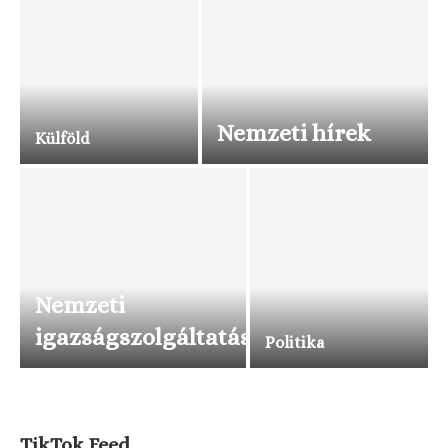
Nemzeti hírek
Külföld
Nemzeti
igazságszolgáltatás
Politika
TikTok Feed