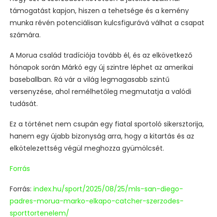
támogatást kapjon, hiszen a tehetsége és a kemény
munka révén potenciálisan kulcsfigurává válhat a csapat
számára.
A Morua család tradíciója tovább él, és az elkövetkező
hónapok során Márkó egy új szintre léphet az amerikai
baseballban. Rá vár a világ legmagasabb szintű
versenyzése, ahol remélhetőleg megmutatja a valódi
tudását.
Ez a történet nem csupán egy fiatal sportoló sikersztorija,
hanem egy újabb bizonyság arra, hogy a kitartás és az
elkötelezettség végül meghozza gyümölcsét.
Forrás
Forrás:
index.hu/sport/2025/08/25/mls-san-diego-
padres-morua-marko-elkapo-catcher-szerzodes-
sporttortenelem/