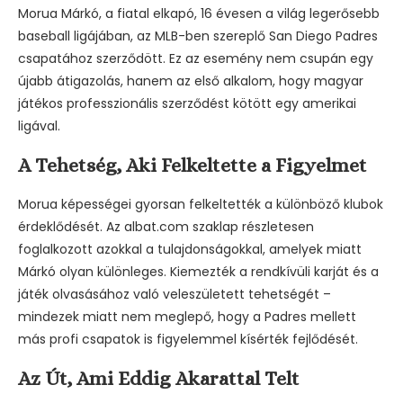
Morua Márkó, a fiatal elkapó, 16 évesen a világ legerősebb
baseball ligájában, az MLB-ben szereplő San Diego Padres
csapatához szerződött. Ez az esemény nem csupán egy
újabb átigazolás, hanem az első alkalom, hogy magyar
játékos professzionális szerződést kötött egy amerikai
ligával.
A Tehetség, Aki Felkeltette a Figyelmet
Morua képességei gyorsan felkeltették a különböző klubok
érdeklődését. Az albat.com szaklap részletesen
foglalkozott azokkal a tulajdonságokkal, amelyek miatt
Márkó olyan különleges. Kiemezték a rendkívüli karját és a
játék olvasásához való veleszületett tehetségét –
mindezek miatt nem meglepő, hogy a Padres mellett
más profi csapatok is figyelemmel kísérték fejlődését.
Az Út, Ami Eddig Akarattal Telt