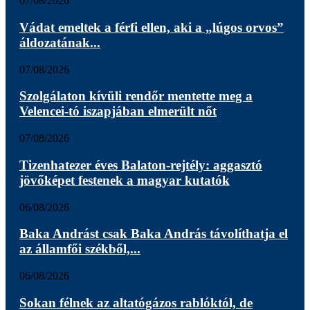
07/08/2026
Vádat emeltek a férfi ellen, aki a „lúgos orvos”
áldozatának...
07/08/2026
Szolgálaton kívüli rendőr mentette meg a
Velencei-tó iszapjában elmerült nőt
07/08/2026
Tizenhatezer éves Balaton-rejtély: aggasztó
jövőképet festenek a magyar kutatók
06/08/2026
Baka Andrást csak Baka András távolíthatja el
az államfői székből,...
06/08/2026
Sokan félnek az altatógázos rablóktól, de