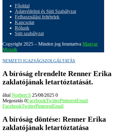
Főoldal
Adatvédelmi és Süti Szabályzat
Felhasználási feltételek
Kapcsolat
Rólunk
Süti szabályzat
Copyright 2025 – Minden jog fenntartva
Magyar
Mozaik
NEMZETI IGAZSÁGSZOLGÁLTATÁS
A bíróság elrendelte Renner Erika
zaklatójának letartóztatását.
által
Norbert S
25/08/2025
0
Megosztás
0
Facebook
Twitter
Pinterest
Email
Facebook
Twitter
Pinterest
Email
A bíróság döntése: Renner Erika
zaklatójának letartóztatása