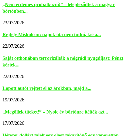
„Nem érdemes próbálkozni!” – lelepleződtek a magyar
börtönben...
23/07/2026
Rejtély Miskolcon: napok óta nem tudni, kié a...
22/07/2026
Saját otthonában terrorizálták a nógrádi nyugdíjast: Pénzt
kértek...
22/07/2026
Lopott autót rejtett el az árokban, majd a...
19/07/2026
„Megöllek titeket!” – Nyolc év börtönre ítélték azt...
17/07/2026
Hétezer dollárt talált egy olasz takarítónő egy vaporettón,...