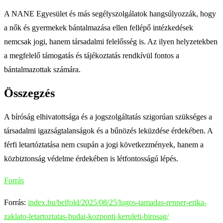
A NANE Egyesület és más segélyszolgálatok hangsúlyozzák, hogy
a nők és gyermekek bántalmazása ellen fellépő intézkedések
nemcsak jogi, hanem társadalmi felelősség is. Az ilyen helyzetekben
a megfelelő támogatás és tájékoztatás rendkívül fontos a
bántalmazottak számára.
Összegzés
A bíróság elhivatottsága és a jogszolgáltatás szigorúan szükséges a
társadalmi igazságtalanságok és a bűnözés leküzdése érdekében. A
férfi letartóztatása nem csupán a jogi következmények, hanem a
közbiztonság védelme érdekében is létfontosságú lépés.
Forrás
Forrás:
index.hu/belfold/2025/08/25/lugos-tamadas-renner-erika-
zaklato-letartoztatas-budai-kozponti-keruleti-birosag/