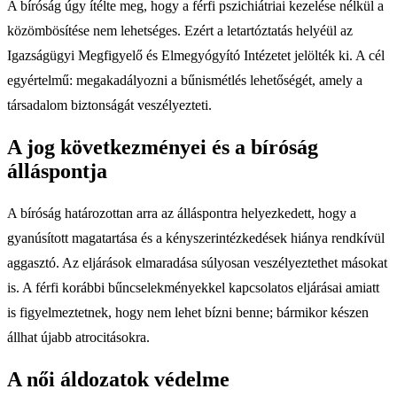
A bíróság úgy ítélte meg, hogy a férfi pszichiátriai kezelése nélkül a
közömbösítése nem lehetséges. Ezért a letartóztatás helyéül az
Igazságügyi Megfigyelő és Elmegyógyító Intézetet jelölték ki. A cél
egyértelmű: megakadályozni a bűnismétlés lehetőségét, amely a
társadalom biztonságát veszélyezteti.
A jog következményei és a bíróság
álláspontja
A bíróság határozottan arra az álláspontra helyezkedett, hogy a
gyanúsított magatartása és a kényszerintézkedések hiánya rendkívül
aggasztó. Az eljárások elmaradása súlyosan veszélyeztethet másokat
is. A férfi korábbi bűncselekményekkel kapcsolatos eljárásai amiatt
is figyelmeztetnek, hogy nem lehet bízni benne; bármikor készen
állhat újabb atrocitásokra.
A női áldozatok védelme