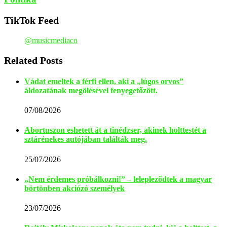
TikTok Feed
@musicmediaco
Related Posts
Vádat emeltek a férfi ellen, aki a „lúgos orvos”
áldozatának megölésével fenyegetőzött.
07/08/2026
Abortuszon eshetett át a tinédzser, akinek holttestét a
sztárénekes autójában találták meg.
25/07/2026
„Nem érdemes próbálkozni!” – lelepleződtek a magyar
börtönben akciózó személyek
23/07/2026