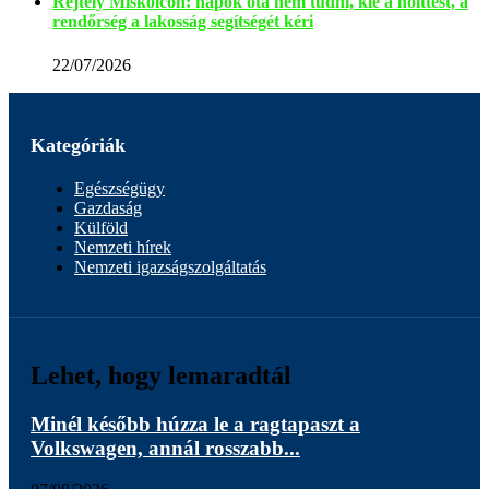
Rejtély Miskolcon: napok óta nem tudni, kié a holttest, a
rendőrség a lakosság segítségét kéri
22/07/2026
Kategóriák
Egészségügy
Gazdaság
Külföld
Nemzeti hírek
Nemzeti igazságszolgáltatás
Lehet, hogy lemaradtál
Minél később húzza le a ragtapaszt a
Volkswagen, annál rosszabb...