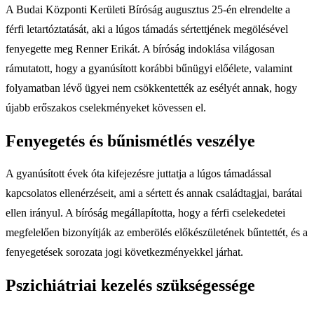
A Budai Központi Kerületi Bíróság augusztus 25-én elrendelte a
férfi letartóztatását, aki a lúgos támadás sértettjének megölésével
fenyegette meg Renner Erikát. A bíróság indoklása világosan
rámutatott, hogy a gyanúsított korábbi bűnügyi előélete, valamint
folyamatban lévő ügyei nem csökkentették az esélyét annak, hogy
újabb erőszakos cselekményeket kövessen el.
Fenyegetés és bűnismétlés veszélye
A gyanúsított évek óta kifejezésre juttatja a lúgos támadással
kapcsolatos ellenérzéseit, ami a sértett és annak családtagjai, barátai
ellen irányul. A bíróság megállapította, hogy a férfi cselekedetei
megfelelően bizonyítják az emberölés előkészületének bűntettét, és a
fenyegetések sorozata jogi következményekkel járhat.
Pszichiátriai kezelés szükségessége