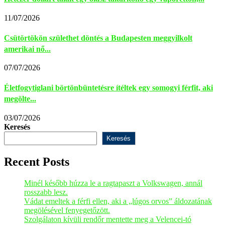
11/07/2026
Csütörtökön születhet döntés a Budapesten meggyilkolt
amerikai nő...
07/07/2026
Életfogytiglani börtönbüntetésre ítéltek egy somogyi férfit, aki
megölte...
03/07/2026
Keresés
Keresés
Recent Posts
Minél később húzza le a ragtapaszt a Volkswagen, annál
rosszabb lesz.
Vádat emeltek a férfi ellen, aki a „lúgos orvos” áldozatának
megölésével fenyegetőzött.
Szolgálaton kívüli rendőr mentette meg a Velencei-tó