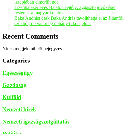
iszapjában elmerült nőt
Tizenhatezer éves Balaton-rejtély: aggasztó jövőképet
festenek a magyar kutatók
Baka Andrást csak Baka András távolíthatja el az államfői
székből, de van még néhány titkos jelölt.
Recent Comments
Nincs megjeleníthető bejegyzés.
Categories
Egészségügy
Gazdaság
Külföld
Nemzeti hírek
Nemzeti igazságszolgáltatás
Politika