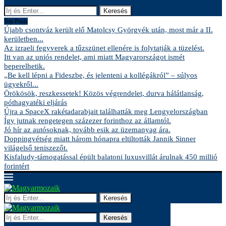
Keresés
Top Posts
Újabb csontváz került elő Matolcsy Györgyék után, most már a II.
kerületben...
Az izraeli fegyverek a tűzszünet ellenére is folytatják a tüzelést.
Itt van az uniós rendelet, ami miatt Magyarországot ismét
beperelhetik.
„Be kell lépni a Fideszbe, és jelenteni a kollégákról” – súlyos
ügyekről...
Örökösök, reszkessetek! Közös végrendelet, durva hálátlanság,
póthagyatéki eljárás
Újra a SpaceX rakétadarabjait találhatták meg Lengyelországban
Így jutnak rengetegen százezer forinthoz az államtól.
Jó hír az autósoknak, tovább esik az üzemanyag ára.
Doppingvétség miatt három hónapra eltiltották Jannik Sinner
világelső teniszezőt.
Kisfaludy-támogatással épült balatoni luxusvillát árulnak 450 millió
forintért
Keresés
Keresés