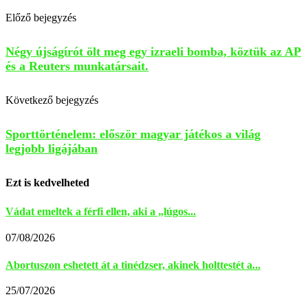
Előző bejegyzés
Négy újságírót ölt meg egy izraeli bomba, köztük az AP
és a Reuters munkatársait.
Következő bejegyzés
Sporttörténelem: először magyar játékos a világ
legjobb ligájában
Ezt is kedvelheted
Vádat emeltek a férfi ellen, aki a „lúgos...
07/08/2026
Abortuszon eshetett át a tinédzser, akinek holttestét a...
25/07/2026