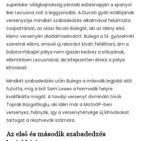
superbike-világbajnokság pénteki edzésnapján a spanyol
Iker Lecuona volt a leggyorsabb. A Ducati gyári istállójának
versenyzője mindkét szabadedzés alkalmával felülmúlta
csapattársát, az olasz Nicolo Bulegát, aki az idény első
kilenc versenyén diadalmaskodott. Bulega a 14. győzelmét
szeretné elérni, amivel új rekordot kíván felállítani, ám a
balatonfőkajári pálya nem igazán kedvez a stílusának,
ellentétben Lecuonával, aki kifejezetten élvezi a pálya
kihívásait.
Mindkét szabadedzés után Bulega a második legjobb időt
futotta, míg a brit Sam Lowes a harmadik helyre
kvalifikálta magát. A tavalyi versenyt domináló török
Toprak Razgatlioglu, aki idén már a MotoGP-ben
versenyez, hiányzik, így a versenyhétvége új kihívásokat
tartogat a résztvevők számára.
Az első és második szabadedzés