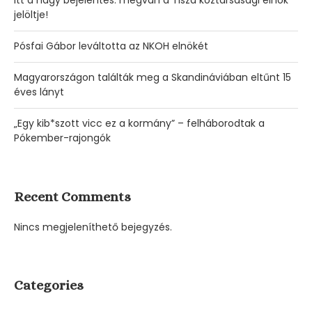
Itt a nagy bejelentés: megvan a Tisza köztársasági elnök
jelöltje!
Pósfai Gábor leváltotta az NKOH elnökét
Magyarországon találták meg a Skandináviában eltűnt 15
éves lányt
„Egy kib*szott vicc ez a kormány” – felháborodtak a
Pókember-rajongók
Recent Comments
Nincs megjeleníthető bejegyzés.
Categories