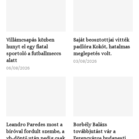
Villámcsapás közben
Saját beosztottjai vitték
hunyt el egy fiatal
padlóra Kokót, hatalmas
sportoló a futballmeccs
meglepetés volt.
alatt
03/08/2026
06/08/2026
Leandro Paredes most a
Borbély Balázs
bíróval fordult szembe, a
továbbjutást vár a
vb-döntő után pedig csak
Ferencváros budapesti