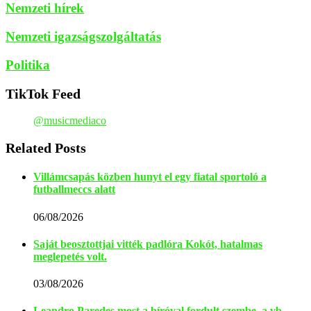
Nemzeti hírek
Nemzeti igazságszolgáltatás
Politika
TikTok Feed
@musicmediaco
Related Posts
Villámcsapás közben hunyt el egy fiatal sportoló a
futballmeccs alatt
06/08/2026
Saját beosztottjai vitték padlóra Kokót, hatalmas
meglepetés volt.
03/08/2026
Leandro Paredes most a bíróval fordult szembe, a vb-