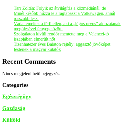
Tarr Zoltán: Folyik az átvilágítás a közmédiánál, de
Minél később húzza le a ragtapaszt a Volkswagen, annál
rosszabb lesz.
Vádat emeltek a férfi ellen, aki a „lúgos orvos” áldozatának
megölésével fenyegetőzött.
Szolgálaton kívüli rendőr mentette meg a Velencei-tó
iszapjában elmerült nőt
Tizenhatezer éves Balaton-rejtély: aggasztó jövőképet
festenek a magyar kutatók
Recent Comments
Nincs megjeleníthető bejegyzés.
Categories
Egészségügy
Gazdaság
Külföld