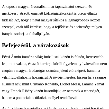
A kapus a magyar élvonalban már tapasztalatot szerzett, 46
mérkőzést játszott, emellett kölcsönjátékosként is bizonyíthatta
tudását. Az, hogy a fiatal magyar játékos a legnagyobbak között
szerepel, csak idő kérdése, hogy a fejlődése és a tehetsége milyen
irányba sodorja a futballpályán.
Befejezésül, a várakozások
Pécsi Ármin immár a világ futballistái között is felnőtt, keresettebb
lett, mint valaha, és az ő karrierje körüli figyelem nyilvánvalóan nem
csupán a magyar labdarúgás számára jelent előrelépést, hanem a
világ futballához is hozzájárul. A jövője ígéretes, hiszen ha a számos
elismert név, mint Cristiano Ronaldo, Lionel Messi, Lamine Yamal
vagy Franck Ribéry között hasonlítják, az nemcsak a tehetségét,
hanem a potenciált is tükrözi, mellyel rendelkezik.
Az új kihívások martaléka, a kérdés csak az, hogy miként fog ő élni