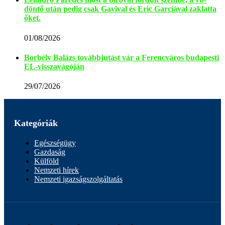
döntő után pedig csak Gavival és Eric Garcíával zaklatta
őket.
01/08/2026
Borbély Balázs továbbjutást vár a Ferencváros budapesti
EL-visszavágóján
29/07/2026
Kategóriák
Egészségügy
Gazdaság
Külföld
Nemzeti hírek
Nemzeti igazságszolgáltatás