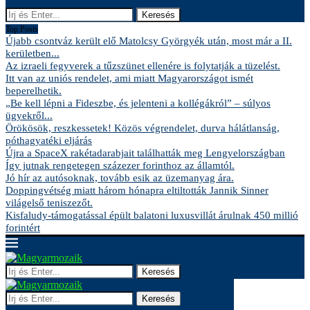
Keresés
Top Posts
Újabb csontváz került elő Matolcsy Györgyék után, most már a II.
kerületben...
Az izraeli fegyverek a tűzszünet ellenére is folytatják a tüzelést.
Itt van az uniós rendelet, ami miatt Magyarországot ismét
beperelhetik.
„Be kell lépni a Fideszbe, és jelenteni a kollégákról” – súlyos
ügyekről...
Örökösök, reszkessetek! Közös végrendelet, durva hálátlanság,
póthagyatéki eljárás
Újra a SpaceX rakétadarabjait találhatták meg Lengyelországban
Így jutnak rengetegen százezer forinthoz az államtól.
Jó hír az autósoknak, tovább esik az üzemanyag ára.
Doppingvétség miatt három hónapra eltiltották Jannik Sinner
világelső teniszezőt.
Kisfaludy-támogatással épült balatoni luxusvillát árulnak 450 millió
forintért
Keresés
Keresés