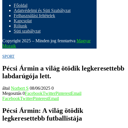
Főoldal
Adatvédelmi és Süti Szabályzat
Felhasználási feltételek
Kapcsolat
Rólunk
Süti szabályzat
Copyright 2025 – Minden jog fenntartva
Magyar
Mozaik
SPORT
Pécsi Ármin a világ ötödik legkeresettebb
labdarúgója lett.
által
Norbert S
08/06/2025
0
Megosztás
0
Facebook
Twitter
Pinterest
Email
Facebook
Twitter
Pinterest
Email
Pécsi Ármin: A világ ötödik
legkeresettebb futballistája