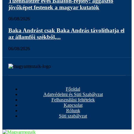
Tizenhatezer éves Balaton-rejtély: aggasztó
jövőképet festenek a magyar kutatók
06/08/2026
Baka Andrást csak Baka András távolíthatja el
az államfői székből,...
06/08/2026
Főoldal
Adatvédelmi és Süti Szabályzat
Felhasználási feltételek
Kapcsolat
Rólunk
Süti szabályzat