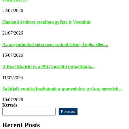
22/07/2026
Haaland őrületes csatában győzte le Vozinhát
21/07/2026
Az argentinokat soha nem szabad leírni, Anglia ellen...
15/07/2026
A Real Madrid és a PSG korábbi futballistája...
11/07/2026
Sajátjaik rontást hozhatnak a spanyolokra a vb-n, meredek...
10/07/2026
Keresés
Keresés
Recent Posts