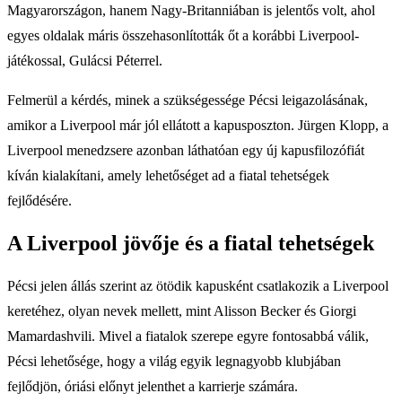
Magyarországon, hanem Nagy-Britanniában is jelentős volt, ahol
egyes oldalak máris összehasonlították őt a korábbi Liverpool-
játékossal, Gulácsi Péterrel.
Felmerül a kérdés, minek a szükségessége Pécsi leigazolásának,
amikor a Liverpool már jól ellátott a kapusposzton. Jürgen Klopp, a
Liverpool menedzsere azonban láthatóan egy új kapusfilozófiát
kíván kialakítani, amely lehetőséget ad a fiatal tehetségek
fejlődésére.
A Liverpool jövője és a fiatal tehetségek
Pécsi jelen állás szerint az ötödik kapusként csatlakozik a Liverpool
keretéhez, olyan nevek mellett, mint Alisson Becker és Giorgi
Mamardashvili. Mivel a fiatalok szerepe egyre fontosabbá válik,
Pécsi lehetősége, hogy a világ egyik legnagyobb klubjában
fejlődjön, óriási előnyt jelenthet a karrierje számára.