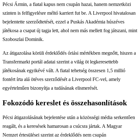
Pécsi Ármin, a fiatal kapus nem csupán hazai, hanem nemzetközi
szinten is felfigyelésre méltó karriert fut be. A Liverpool hivatalosan
bejelentette szerződtetését, ezzel a Puskás Akadémia húszéves
játékosa a csapat új tagja lett, ahol nem más mellett fog játszani, mint
Szoboszlai Dominik.
Az átigazolása körüli érdeklődés óriási mértékben megnőtt, hiszen a
Transfermarkt portál adatai szerint a világ öt legkeresettebb
játékosának egyikévé vált. A fiatal tehetség összesen 1,5 millió
fontért írta alá ötéves szerződését a Liverpool FC-vel, amely
egyértelműen bizonyítja a tudásának elismerését.
Fokozódó kereslet és összehasonlítások
Pécsi átigazolásának bejelentése után a közösségi média serkentően
reagált, és a keresések hamarosan a csúcsra jártak. A Magyar
Nemzet értesülései szerint az érdeklődés nem csupán