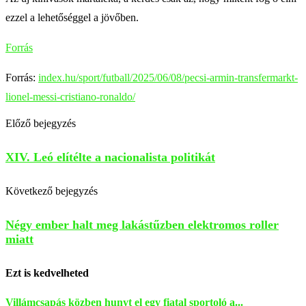
ezzel a lehetőséggel a jövőben.
Forrás
Forrás:
index.hu/sport/futball/2025/06/08/pecsi-armin-transfermarkt-
lionel-messi-cristiano-ronaldo/
Előző bejegyzés
XIV. Leó elítélte a nacionalista politikát
Következő bejegyzés
Négy ember halt meg lakástűzben elektromos roller
miatt
Ezt is kedvelheted
Villámcsapás közben hunyt el egy fiatal sportoló a...