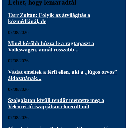
Lehet, hogy lemaradtál
Tarr Zoltán: Folyik az átvilágítás a
közmédiánál, de
07/08/2026
Minél később húzza le a ragtapaszt a
Volkswagen, annál rosszabb...
07/08/2026
Vádat emeltek a férfi ellen, aki a „lúgos orvos”
áldozatának...
07/08/2026
Szolgálaton kívüli rendőr mentette meg a
Velencei-tó iszapjában elmerült nőt
07/08/2026