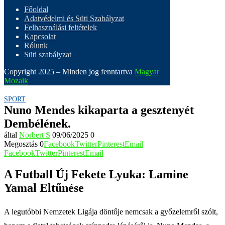
Főoldal
Adatvédelmi és Süti Szabályzat
Felhasználási feltételek
Kapcsolat
Rólunk
Süti szabályzat
Copyright 2025 – Minden jog fenntartva
Magyar
Mozaik
SPORT
Nuno Mendes kikaparta a gesztenyét
Dembélének.
által
Norbert S
09/06/2025
0
Megosztás
0
Facebook
Twitter
Pinterest
Email
Facebook
Twitter
Pinterest
Email
A Futball Új Fekete Lyuka: Lamine
Yamal Eltűnése
A legutóbbi Nemzetek Ligája döntője nemcsak a győzelemről szólt,