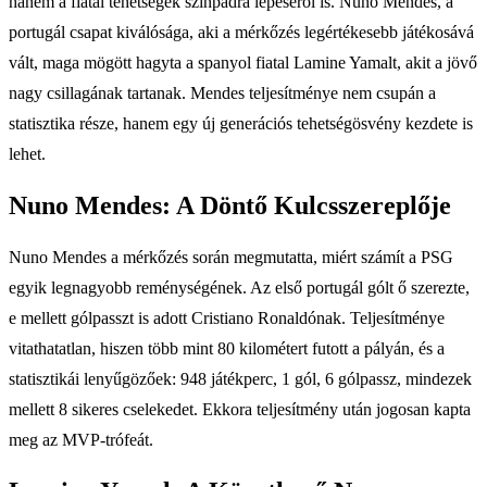
hanem a fiatal tehetségek színpadra lépéséről is. Nuno Mendes, a
portugál csapat kiválósága, aki a mérkőzés legértékesebb játékosává
vált, maga mögött hagyta a spanyol fiatal Lamine Yamalt, akit a jövő
nagy csillagának tartanak. Mendes teljesítménye nem csupán a
statisztika része, hanem egy új generációs tehetségösvény kezdete is
lehet.
Nuno Mendes: A Döntő Kulcsszereplője
Nuno Mendes a mérkőzés során megmutatta, miért számít a PSG
egyik legnagyobb reménységének. Az első portugál gólt ő szerezte,
e mellett gólpasszt is adott Cristiano Ronaldónak. Teljesítménye
vitathatatlan, hiszen több mint 80 kilométert futott a pályán, és a
statisztikái lenyűgözőek: 948 játékperc, 1 gól, 6 gólpassz, mindezek
mellett 8 sikeres cselekedet. Ekkora teljesítmény után jogosan kapta
meg az MVP-trófeát.