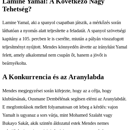
Lamine Yamal: A Következő Nagy
Tehetség?
Lamine Yamal, aki a spanyol csapatban játszik, a mérkőzés során
láthatóan a nyomás alatt teljesítette a feladatát. A spanyol szövetségi
kapitány a 105. percben le is cserélte, miután a pályán visszafogott
teljesítményt nyújtott. Mendes könnyedén átvette az irányítást Yamal
felett, amely alkalommal nem csupán őt, hanem a jövőt is
beárnyékolta.
A Konkurrencia és az Aranylabda
Mendes megjegyzései során kifejezte, hogy az a célja, hogy
klubtársának, Ousmane Dembélénak segítsen elérni az Aranylabdát.
E megfontolások mellett folyamatosan ott lebeg a kérdés: vajon
Yamalt is ugyanaz a sors várja, mint Mohamed Szalaht vagy
Bukayo Sakát, akik szintén áldozatul estek Mendes nemes