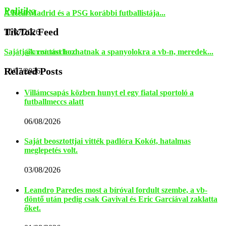
Politika
A Real Madrid és a PSG korábbi futballistája...
TikTok Feed
11/07/2026
@musicmediaco
Sajátjaik rontást hozhatnak a spanyolokra a vb-n, meredek...
Related Posts
10/07/2026
Villámcsapás közben hunyt el egy fiatal sportoló a
futballmeccs alatt
06/08/2026
Saját beosztottjai vitték padlóra Kokót, hatalmas
meglepetés volt.
03/08/2026
Leandro Paredes most a bíróval fordult szembe, a vb-
döntő után pedig csak Gavival és Eric Garcíával zaklatta
őket.