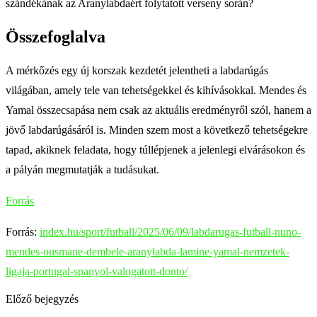
szándékának az Aranylabdaért folytatott verseny során?
Összefoglalva
A mérkőzés egy új korszak kezdetét jelentheti a labdarúgás
világában, amely tele van tehetségekkel és kihívásokkal. Mendes és
Yamal összecsapása nem csak az aktuális eredményről szól, hanem a
jövő labdarúgásáról is. Minden szem most a következő tehetségekre
tapad, akiknek feladata, hogy túllépjenek a jelenlegi elvárásokon és
a pályán megmutatják a tudásukat.
Forrás
Forrás:
index.hu/sport/futball/2025/06/09/labdarugas-futball-nuno-
mendes-ousmane-dembele-aranylabda-lamine-yamal-nemzetek-
ligaja-portugal-spanyol-valogatott-donto/
Előző bejegyzés