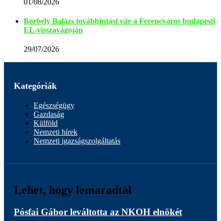
01/08/2026
Borbély Balázs továbbjutást vár a Ferencváros budapesti
EL-visszavágóján
29/07/2026
Kategóriák
Egészségügy
Gazdaság
Külföld
Nemzeti hírek
Nemzeti igazságszolgáltatás
Lehet, hogy lemaradtál
Pósfai Gábor leváltotta az NKOH elnökét