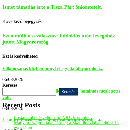
Ismét támadás érte a Tisza Párt önkénteseit.
Következő bejegyzés
Ezen múlhat a választás: fuldoklás után levegőhöz
jutott Magyarország
Ezt is kedvelheted
Villámcsapás közben hunyt el egy fiatal sportoló a...
06/08/2026
Keresés
Saját beosztottjai vitték padlóra Kokót, hatalmas meglepetés
Keresés
volt.
Recent Posts
03/08/2026
Pósfai Gábor leváltotta az NKOH elnökét
Leandro Paredes most a bíróval fordult szembe, a...
Magyarországon találták meg a Skandináviában eltűnt 15
éves lányt