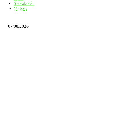
Mentőhelikoptert hívtak a győri
Szórakozás
élményfürdőhöz, súlyosan megsérült egy
Vegyes
kisgyerek
07/08/2026