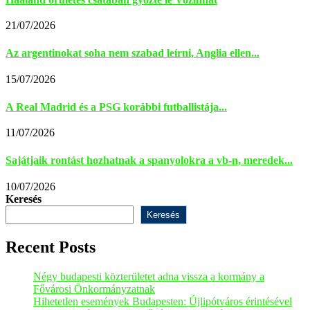
21/07/2026
Az argentinokat soha nem szabad leírni, Anglia ellen...
15/07/2026
A Real Madrid és a PSG korábbi futballistája...
11/07/2026
Sajátjaik rontást hozhatnak a spanyolokra a vb-n, meredek...
10/07/2026
Keresés
Keresés
Recent Posts
Négy budapesti közterületet adna vissza a kormány a
Fővárosi Önkormányzatnak
Hihetetlen események Budapesten: Újlipótváros érintésével