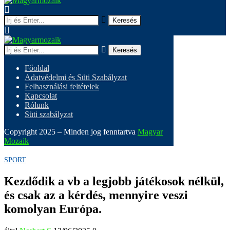
Keresés
Keresés
Főoldal
Adatvédelmi és Süti Szabályzat
Felhasználási feltételek
Kapcsolat
Rólunk
Süti szabályzat
Copyright 2025 – Minden jog fenntartva
Magyar
Mozaik
SPORT
Kezdődik a vb a legjobb játékosok nélkül,
és csak az a kérdés, mennyire veszi
komolyan Európa.