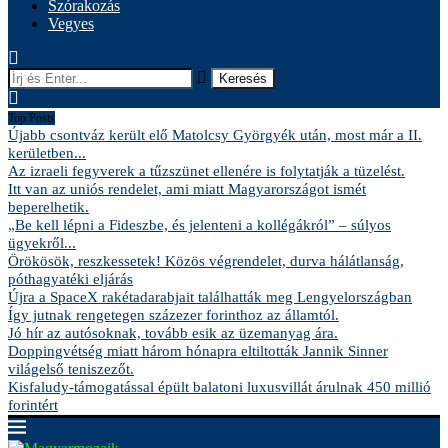
Szórakozás
Vegyes
Keresés
Top Posts
Újabb csontváz került elő Matolcsy Györgyék után, most már a II.
kerületben...
Az izraeli fegyverek a tűzszünet ellenére is folytatják a tüzelést.
Itt van az uniós rendelet, ami miatt Magyarországot ismét
beperelhetik.
„Be kell lépni a Fideszbe, és jelenteni a kollégákról” – súlyos
ügyekről...
Örökösök, reszkessetek! Közös végrendelet, durva hálátlanság,
póthagyatéki eljárás
Újra a SpaceX rakétadarabjait találhatták meg Lengyelországban
Így jutnak rengetegen százezer forinthoz az államtól.
Jó hír az autósoknak, tovább esik az üzemanyag ára.
Doppingvétség miatt három hónapra eltiltották Jannik Sinner
világelső teniszezőt.
Kisfaludy-támogatással épült balatoni luxusvillát árulnak 450 millió
forintért