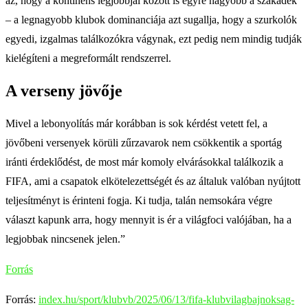
az, hogy a kontinens legjobbjai között is egyre nagyobb a szakadék
– a legnagyobb klubok dominanciája azt sugallja, hogy a szurkolók
egyedi, izgalmas találkozókra vágynak, ezt pedig nem mindig tudják
kielégíteni a megreformált rendszerrel.
A verseny jövője
Mivel a lebonyolítás már korábban is sok kérdést vetett fel, a
jövőbeni versenyek körüli zűrzavarok nem csökkentik a sportág
iránti érdeklődést, de most már komoly elvárásokkal találkozik a
FIFA, ami a csapatok elkötelezettségét és az általuk valóban nyújtott
teljesítményt is érinteni fogja. Ki tudja, talán nemsokára végre
választ kapunk arra, hogy mennyit is ér a világfoci valójában, ha a
legjobbak nincsenek jelen.”
Forrás
Forrás:
index.hu/sport/klubvb/2025/06/13/fifa-klubvilagbajnoksag-