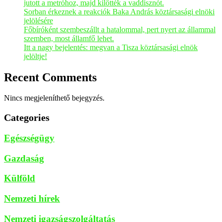
jutott a metróhoz, majd kilőtték a vaddisznót.
Sorban érkeznek a reakciók Baka András köztársasági elnöki
jelölésére
Főbíróként szembeszállt a hatalommal, pert nyert az állammal
szemben, most államfő lehet.
Itt a nagy bejelentés: megvan a Tisza köztársasági elnök
jelöltje!
Recent Comments
Nincs megjeleníthető bejegyzés.
Categories
Egészségügy
Gazdaság
Külföld
Nemzeti hírek
Nemzeti igazságszolgáltatás