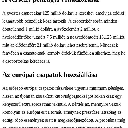
A győztes csapat akár 125 millió dollárt is kereshet, amely az eddigi
legnagyobb pénzdíjak közé tartozik. A csoportkör során minden
döntetlennel 1 millió dollárt, a győzelemért 2 milliót, a
nyolcaddöntőbe jutásért 7,5 milliót, a negyeddöntőért 13,125 milliót,
míg az elődöntőért 21 millió dollárt lehet zsebre tenni. Mindezek
fényében a csapatoknak komoly érdekük fűződik a sikerhez, még ha
a csoportosítás kérdéses is.
Az európai csapatok hozzáállása
Az erősebb európai csapatok részvétele ugyanis minimum kétséges,
hiszen az újonnan kialakított klubvilágbajnokságot sokan csak egy
kényszerű extra sorozatnak tekintik. A kérdés az, mennyire veszik
komolyan az európai elit a tornát, amelynek presztízse látszólag az
eddigi főbb események alatt is megkérdőjeleződött. A probléma még