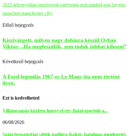
2025-lebonyolitas-resztvevok-eselyesek-real-madrid-psg-bayern-
munchen-manchester-city/
Előző bejegyzés
Kiszivárgott, milyen nagy dobásra készül Orbán
Viktor: „Ha megfeszülök, sem tudok jobbat kihozni”
Következő bejegyzés
A Ford legendás 1967-es Le Mans óta nem történt
ilyen.
Ezt is kedvelheted
Villámcsapás közben hunyt el egy fiatal sportoló a...
06/08/2026
Saját beosztottjai vitték padlóra Kokót, hatalmas meglepetés