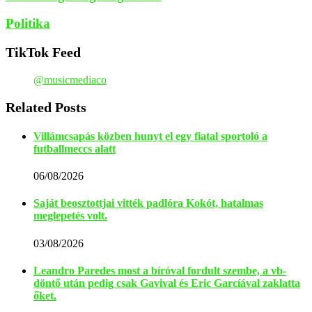
Politika
TikTok Feed
@musicmediaco
Related Posts
Villámcsapás közben hunyt el egy fiatal sportoló a
futballmeccs alatt
06/08/2026
Saját beosztottjai vitték padlóra Kokót, hatalmas
meglepetés volt.
03/08/2026
Leandro Paredes most a bíróval fordult szembe, a vb-
döntő után pedig csak Gavival és Eric Garcíával zaklatta
őket.