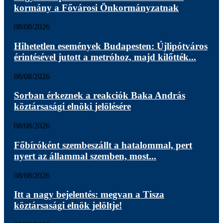
kormány a Fővárosi Önkormányzatnak
08/08/2026
Hihetetlen események Budapesten: Újlipótváros
érintésével jutott a metróhoz, majd kilőtték...
08/08/2026
Sorban érkeznek a reakciók Baka András
köztársasági elnöki jelölésére
08/08/2026
Főbíróként szembeszállt a hatalommal, pert
nyert az állammal szemben, most...
08/08/2026
Itt a nagy bejelentés: megvan a Tisza
köztársasági elnök jelöltje!