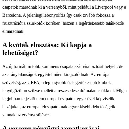
csapatok maradnak ki a versenyből, mint például a Liverpool vagy a
Barcelona. A jelenlegi lebonyolítás így csak tovább fokozza a
frusztrációt a szurkolók körében, hiszen a legérdekesebb találkozók
elmaradnak.
A kvóták elosztása: Ki kapja a
lehetőséget?
Az új formátum több kontinens csapata számára biztosít helyett, de
az aránytalanságok egyértelműen kirajzolódnak. Az európai
szövetség, az UEFA, a legnagyobb és legértékesebb klubok
lenyűgöző presztízse mellett a részesedése drámaian csökkent. Míg a
legjobban teljesítő nem európai csapatok egyesével képviselik
hazájukat, az európai élcsapatoknak egyre kisebb lehetőségeik
vannak az érvényesülésre.
A verseny pénzügyi vonatkozásai