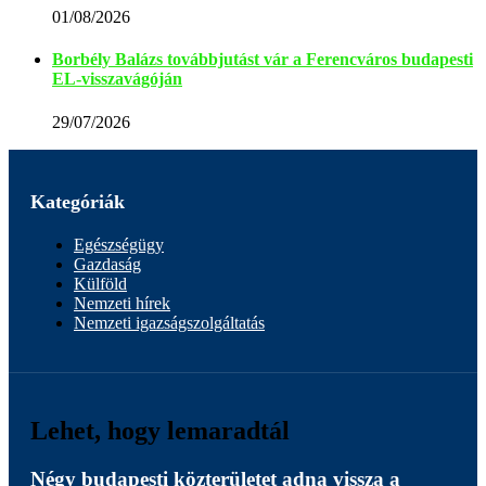
01/08/2026
Borbély Balázs továbbjutást vár a Ferencváros budapesti
EL-visszavágóján
29/07/2026
Kategóriák
Egészségügy
Gazdaság
Külföld
Nemzeti hírek
Nemzeti igazságszolgáltatás
Lehet, hogy lemaradtál
Négy budapesti közterületet adna vissza a