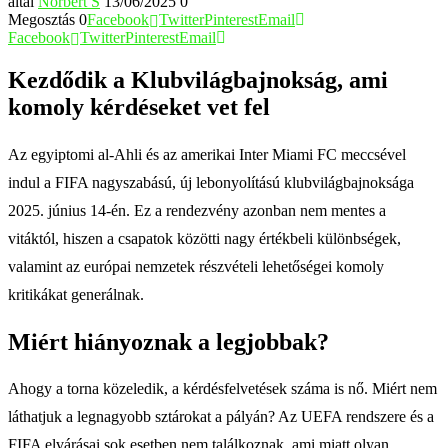
által
Norbert S
13/06/2025
0
Megosztás
0
Facebook
Twitter
Pinterest
Email
Facebook
Twitter
Pinterest
Email
Kezdődik a Klubvilágbajnokság, ami
komoly kérdéseket vet fel
Az egyiptomi al-Ahli és az amerikai Inter Miami FC meccsével
indul a FIFA nagyszabású, új lebonyolítású klubvilágbajnoksága
2025. június 14-én. Ez a rendezvény azonban nem mentes a
vitáktól, hiszen a csapatok közötti nagy értékbeli különbségek,
valamint az európai nemzetek részvételi lehetőségei komoly
kritikákat generálnak.
Miért hiányoznak a legjobbak?
Ahogy a torna közeledik, a kérdésfelvetések száma is nő. Miért nem
láthatjuk a legnagyobb sztárokat a pályán? Az UEFA rendszere és a
FIFA elvárásai sok esetben nem találkoznak, ami miatt olyan