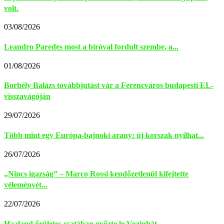
volt.
03/08/2026
Leandro Paredes most a bíróval fordult szembe, a...
01/08/2026
Borbély Balázs továbbjutást vár a Ferencváros budapesti EL-
visszavágóján
29/07/2026
Több mint egy Európa-bajnoki arany: új korszak nyílhat...
26/07/2026
„Nincs igazság” – Marco Rossi kendőzetlenül kifejtette
véleményét...
22/07/2026
Haaland őrületes csatában győzte le Vozinhát