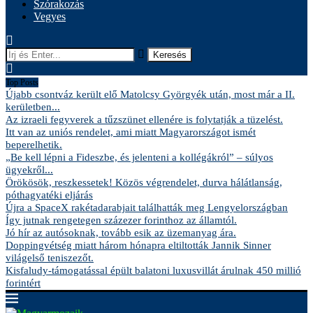
Szórakozás
Vegyes
Keresés
Top Posts
Újabb csontváz került elő Matolcsy Györgyék után, most már a II.
kerületben...
Az izraeli fegyverek a tűzszünet ellenére is folytatják a tüzelést.
Itt van az uniós rendelet, ami miatt Magyarországot ismét
beperelhetik.
„Be kell lépni a Fideszbe, és jelenteni a kollégákról” – súlyos
ügyekről...
Örökösök, reszkessetek! Közös végrendelet, durva hálátlanság,
póthagyatéki eljárás
Újra a SpaceX rakétadarabjait találhatták meg Lengyelországban
Így jutnak rengetegen százezer forinthoz az államtól.
Jó hír az autósoknak, tovább esik az üzemanyag ára.
Doppingvétség miatt három hónapra eltiltották Jannik Sinner
világelső teniszezőt.
Kisfaludy-támogatással épült balatoni luxusvillát árulnak 450 millió
forintért