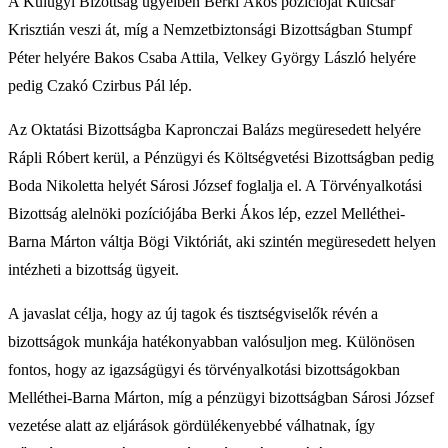
A Külügyi Bizottság ügyeiben Berki Ákos pozícióját Kulcsár
Krisztián veszi át, míg a Nemzetbiztonsági Bizottságban Stumpf
Péter helyére Bakos Csaba Attila, Velkey György László helyére
pedig Czakó Czirbus Pál lép.
Az Oktatási Bizottságba Kapronczai Balázs megüresedett helyére
Rápli Róbert kerül, a Pénzügyi és Költségvetési Bizottságban pedig
Boda Nikoletta helyét Sárosi József foglalja el. A Törvényalkotási
Bizottság alelnöki pozíciójába Berki Ákos lép, ezzel Melléthei-
Barna Márton váltja Bögi Viktóriát, aki szintén megüresedett helyen
intézheti a bizottság ügyeit.
A javaslat célja, hogy az új tagok és tisztségviselők révén a
bizottságok munkája hatékonyabban valósuljon meg. Különösen
fontos, hogy az igazságügyi és törvényalkotási bizottságokban
Melléthei-Barna Márton, míg a pénzügyi bizottságban Sárosi József
vezetése alatt az eljárások gördülékenyebbé válhatnak, így