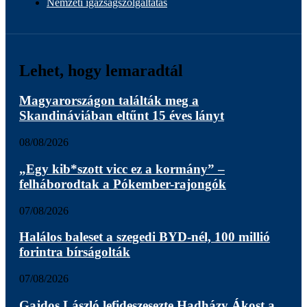
Nemzeti igazságszolgáltatás
Lehet, hogy lemaradtál
Magyarországon találták meg a
Skandináviában eltűnt 15 éves lányt
08/08/2026
„Egy kib*szott vicc ez a kormány” –
felháborodtak a Pókember-rajongók
07/08/2026
Halálos baleset a szegedi BYD-nél, 100 millió
forintra bírságolták
07/08/2026
Gajdos László lefideszesezte Hadházy Ákost a