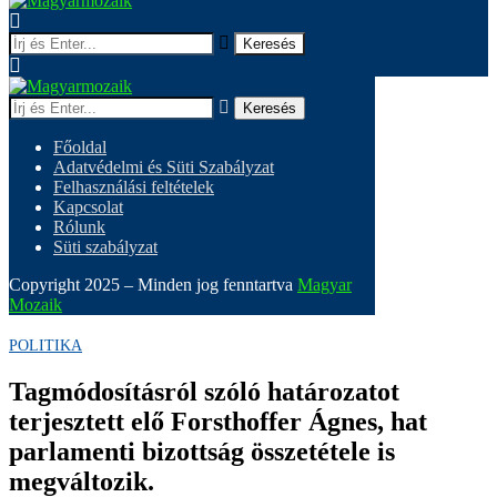
Keresés
Keresés
Főoldal
Adatvédelmi és Süti Szabályzat
Felhasználási feltételek
Kapcsolat
Rólunk
Süti szabályzat
Copyright 2025 – Minden jog fenntartva
Magyar
Mozaik
POLITIKA
Tagmódosításról szóló határozatot
terjesztett elő Forsthoffer Ágnes, hat
parlamenti bizottság összetétele is
megváltozik.