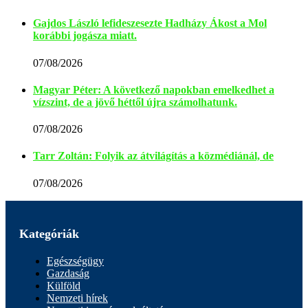
Gajdos László lefideszesezte Hadházy Ákost a Mol
korábbi jogásza miatt.
07/08/2026
Magyar Péter: A következő napokban emelkedhet a
vízszint, de a jövő héttől újra számolhatunk.
07/08/2026
Tarr Zoltán: Folyik az átvilágítás a közmédiánál, de
07/08/2026
Kategóriák
Egészségügy
Gazdaság
Külföld
Nemzeti hírek