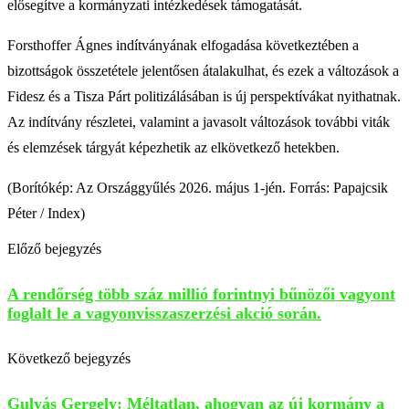
elősegítve a kormányzati intézkedések támogatását.
Forsthoffer Ágnes indítványának elfogadása következtében a
bizottságok összetétele jelentősen átalakulhat, és ezek a változások a
Fidesz és a Tisza Párt politizálásában is új perspektívákat nyithatnak.
Az indítvány részletei, valamint a javasolt változások további viták
és elemzések tárgyát képezhetik az elkövetkező hetekben.
(Borítókép: Az Országgyűlés 2026. május 1-jén. Forrás: Papajcsik
Péter / Index)
Előző bejegyzés
A rendőrség több száz millió forintnyi bűnözői vagyont
foglalt le a vagyonvisszaszerzési akció során.
Következő bejegyzés
Gulyás Gergely: Méltatlan, ahogyan az új kormány a