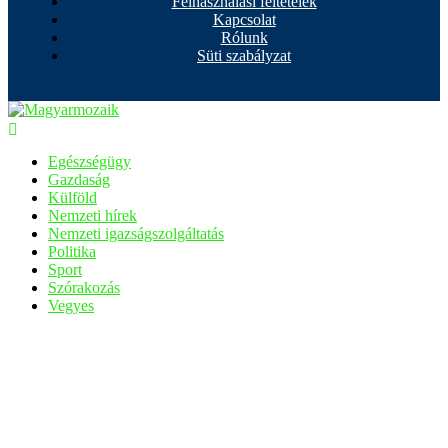
Felhasználási feltételek
Kapcsolat
Rólunk
Süti szabályzat
Egészségügy
Gazdaság
Külföld
Nemzeti hírek
Nemzeti igazságszolgáltatás
Politika
Sport
Szórakozás
Vegyes