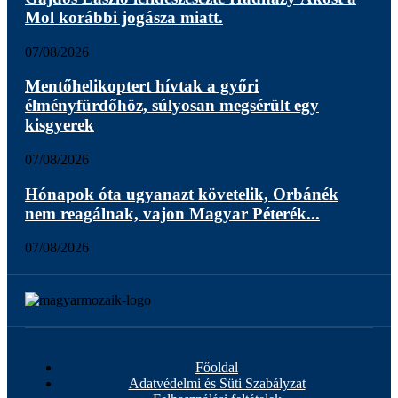
Mol korábbi jogásza miatt.
07/08/2026
Mentőhelikoptert hívtak a győri
élményfürdőhöz, súlyosan megsérült egy
kisgyerek
07/08/2026
Hónapok óta ugyanazt követelik, Orbánék
nem reagálnak, vajon Magyar Péterék...
07/08/2026
Főoldal
Adatvédelmi és Süti Szabályzat