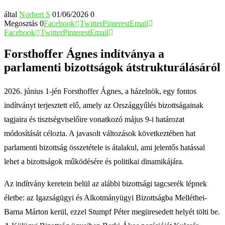
által
Norbert S
01/06/2026
0
Megosztás
0
Facebook
Twitter
Pinterest
Email
Facebook
Twitter
Pinterest
Email
Forsthoffer Ágnes indítványa a
parlamenti bizottságok átstrukturálásáról
2026. június 1-jén Forsthoffer Ágnes, a házelnök, egy fontos
indítványt terjesztett elő, amely az Országgyűlés bizottságainak
tagjaira és tisztségviselőire vonatkozó május 9-i határozat
módosítását célozta. A javasolt változások következtében hat
parlamenti bizottság összetétele is átalakul, ami jelentős hatással
lehet a bizottságok működésére és politikai dinamikájára.
Az indítvány keretein belül az alábbi bizottsági tagcserék lépnek
életbe: az Igazságügyi és Alkotmányügyi Bizottságba Melléthei-
Barna Márton kerül, ezzel Stumpf Péter megüresedett helyét tölti be.