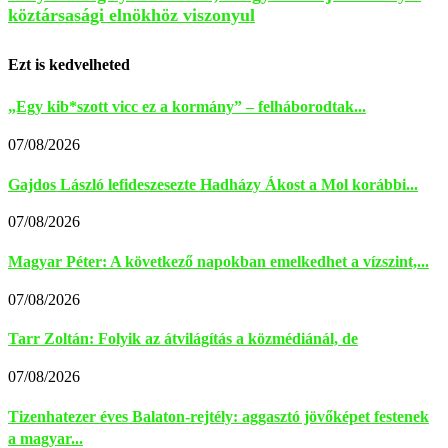
köztársasági elnökhöz viszonyul
Ezt is kedvelheted
„Egy kib*szott vicc ez a kormány” – felháborodtak...
07/08/2026
Gajdos László lefideszesezte Hadházy Ákost a Mol korábbi...
07/08/2026
Magyar Péter: A következő napokban emelkedhet a vízszint,...
07/08/2026
Tarr Zoltán: Folyik az átvilágítás a közmédiánál, de
07/08/2026
Tizenhatezer éves Balaton-rejtély: aggasztó jövőképet festenek
a magyar...