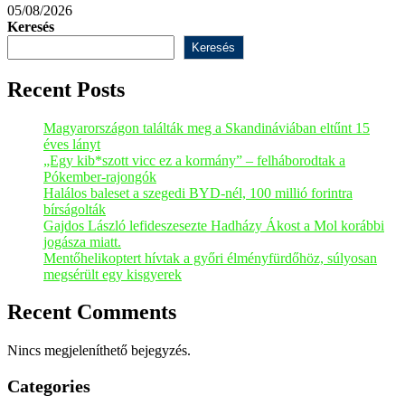
05/08/2026
Keresés
Keresés
Recent Posts
Magyarországon találták meg a Skandináviában eltűnt 15
éves lányt
„Egy kib*szott vicc ez a kormány” – felháborodtak a
Pókember-rajongók
Halálos baleset a szegedi BYD-nél, 100 millió forintra
bírságolták
Gajdos László lefideszesezte Hadházy Ákost a Mol korábbi
jogásza miatt.
Mentőhelikoptert hívtak a győri élményfürdőhöz, súlyosan
megsérült egy kisgyerek
Recent Comments
Nincs megjeleníthető bejegyzés.
Categories