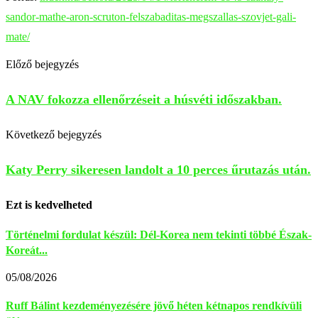
sandor-mathe-aron-scruton-felszabaditas-megszallas-szovjet-gali-
mate/
Előző bejegyzés
A NAV fokozza ellenőrzéseit a húsvéti időszakban.
Következő bejegyzés
Katy Perry sikeresen landolt a 10 perces űrutazás után.
Ezt is kedvelheted
Történelmi fordulat készül: Dél-Korea nem tekinti többé Észak-
Koreát...
05/08/2026
Ruff Bálint kezdeményezésére jövő héten kétnapos rendkívüli