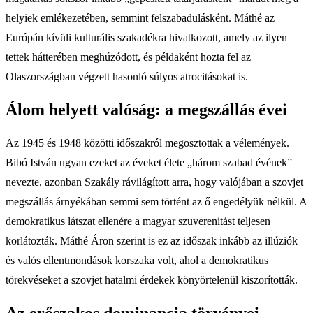
helyiek emlékezetében, semmint felszabadulásként. Máthé az
Európán kívüli kulturális szakadékra hivatkozott, amely az ilyen
tettek hátterében meghúzódott, és példaként hozta fel az
Olaszországban végzett hasonló súlyos atrocitásokat is.
Álom helyett valóság: a megszállás évei
Az 1945 és 1948 közötti időszakról megosztottak a vélemények.
Bibó István ugyan ezeket az éveket élete „három szabad évének”
nevezte, azonban Szakály rávilágított arra, hogy valójában a szovjet
megszállás árnyékában semmi sem történt az ő engedélyük nélkül. A
demokratikus látszat ellenére a magyar szuverenitást teljesen
korlátozták. Máthé Áron szerint is ez az időszak inkább az illúziók
és valós ellentmondások korszaka volt, ahol a demokratikus
törekvéseket a szovjet hatalmi érdekek könyörtelenül kiszorították.
Az erőszakos dominancia törvényei