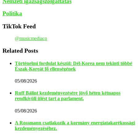
Nemzeti igazságszolgáltatás
Politika
TikTok Feed
@musicmediaco
Related Posts
Történelmi fordulat készül: Dél-Korea nem tekinti többé
Észak-Koreát fő ellenségének
05/08/2026
Ruff Bálint kezdeményezésére jövő héten kétnapos
rendkívüli ülést tart a parlament.
05/08/2026
A Rossmann csatlakozik a kormány energiatakarékossági
kezdeményezéséhez.