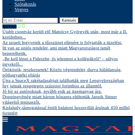
Szórakozás
Vegyes
Keresés
Top Posts
Újabb csontváz került elő Matolcsy Györgyék után, most már a II.
kerületben...
Az izraeli fegyverek a tűzszünet ellenére is folytatják a tüzelést.
Itt van az uniós rendelet, ami miatt Magyarországot ismét
beperelhetik.
„Be kell lépni a Fideszbe, és jelenteni a kollégákról” – súlyos
ügyekről...
Örökösök, reszkessetek! Közös végrendelet, durva hálátlanság,
póthagyatéki eljárás
Újra a SpaceX rakétadarabjait találhatták meg Lengyelországban
Így jutnak rengetegen százezer forinthoz az államtól.
Jó hír az autósoknak, tovább esik az üzemanyag ára.
Doppingvétség miatt három hónapra eltiltották Jannik Sinner
világelső teniszezőt.
Kisfaludy-támogatással épült balatoni luxusvillát árulnak 450 millió
forintért