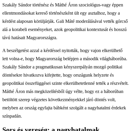
Szakály Sándor történész és Máthé Áron szociológus-vagy éppen
ellentmondásokat kereső történészként ült egy asztalhoz, hogy a
kérdést alaposan körüljárják. Gali Máté moderálásával vették górcső
alá a korabeli eseményeket, azok geopolitikai kontextusát és hosszú
távú hatásait Magyarországra.
A beszélgetést azzal a kérdéssel nyitották, hogy vajon elkerülhető
lett volna-e, hogy Magyarország belépjen a második világháborúba.
Szakály Sándor a pragmatikusan kényszerpályán mozgó politikai
döntésekre hivatkozva kifejtette, hogy országunk helyzete és
geopolitikai összefüggései szinte elkerülhetetlenné tették a részvételt.
Máthé Áron más megközelítésből úgy vélte, hogy ez a háborúban
betöltött szerep végzetes következményekkel járó döntés volt,
melyben az ország egyfajta bábként szolgált a nagyhatalmi érdekek
színpadán.
Sors és vereség: a nagyhatalmak