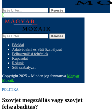
Keresés
Keresés
Főoldal
Adatvédelmi és Süti Szabályzat
Felhasználási feltételek
Kapcsolat
Rólunk
Süti szabályzat
Copyright 2025 – Minden jog fenntartva
Magyar
Mozaik
POLITIKA
Szovjet megszállás vagy szovjet
felszabadítás?