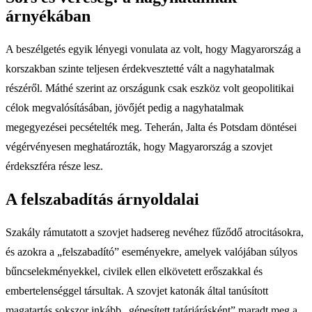
árnyékában
A beszélgetés egyik lényegi vonulata az volt, hogy Magyarország a
korszakban szinte teljesen érdekvesztetté vált a nagyhatalmak
részéről. Máthé szerint az országunk csak eszköz volt geopolitikai
célok megvalósításában, jövőjét pedig a nagyhatalmak
megegyezései pecsételték meg. Teherán, Jalta és Potsdam döntései
végérvényesen meghatározták, hogy Magyarország a szovjet
érdekszféra része lesz.
A felszabadítás árnyoldalai
Szakály rámutatott a szovjet hadsereg nevéhez fűződő atrocitásokra,
és azokra a „felszabadító” eseményekre, amelyek valójában súlyos
bűncselekményekkel, civilek ellen elkövetett erőszakkal és
embertelenséggel társultak. A szovjet katonák által tanúsított
magatartás sokszor inkább „gépesített tatárjárásként” maradt meg a