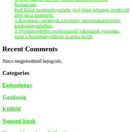
Budapesten.
Ruff Bálint kezdeményezésére jövő héten kétnapos rendkívüli
ülést tart a parlament.
A Rossmann csatlakozik a kormány energiatakarékossági
kezdeményezéséhez.
A gyermekvédelem rendszerszintű válságának vizsgálata
során a boszorkányüldözés is szóba került.
Recent Comments
Nincs megjeleníthető bejegyzés.
Categories
Egészségügy
Gazdaság
Külföld
Nemzeti hírek