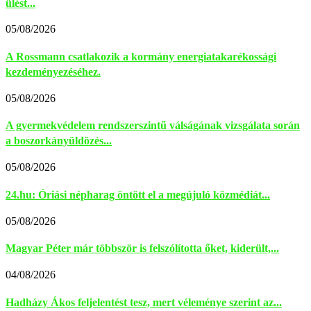
ülést...
05/08/2026
A Rossmann csatlakozik a kormány energiatakarékossági
kezdeményezéséhez.
05/08/2026
A gyermekvédelem rendszerszintű válságának vizsgálata során
a boszorkányüldözés...
05/08/2026
24.hu: Óriási népharag öntött el a megújuló közmédiát...
05/08/2026
Magyar Péter már többször is felszólította őket, kiderült,...
04/08/2026
Hadházy Ákos feljelentést tesz, mert véleménye szerint az...