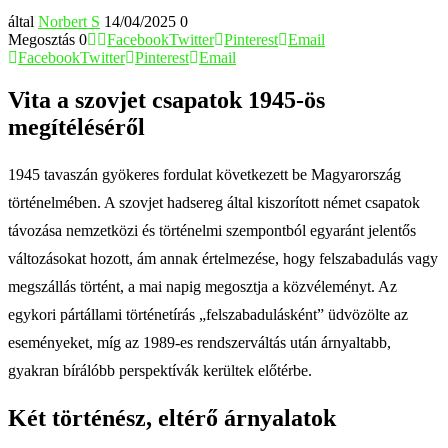
által
Norbert S
14/04/2025
0
Megosztás
0
Facebook
Twitter
Pinterest
Email
Facebook
Twitter
Pinterest
Email
Vita a szovjet csapatok 1945-ös
megítéléséről
1945 tavaszán gyökeres fordulat következett be Magyarország
történelmében. A szovjet hadsereg által kiszorított német csapatok
távozása nemzetközi és történelmi szempontból egyaránt jelentős
változásokat hozott, ám annak értelmezése, hogy felszabadulás vagy
megszállás történt, a mai napig megosztja a közvéleményt. Az
egykori pártállami történetírás „felszabadulásként” üdvözölte az
eseményeket, míg az 1989-es rendszerváltás után árnyaltabb,
gyakran bírálóbb perspektívák kerültek előtérbe.
Két történész, eltérő árnyalatok