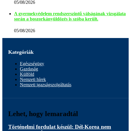
05/08/2026
A gyermekvédelem rendszerszintű válságának vizsgálata
során a boszorkányüldözés is szóba került.
05/08/2026
Kategóriák
Egészségügy
Gazdaság
Külföld
Nemzeti hírek
Nemzeti igazságszolgáltatás
Lehet, hogy lemaradtál
Történelmi fordulat készül: Dél-Korea nem