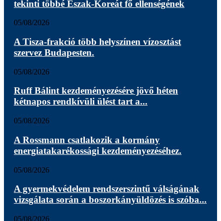
tekinti többé Észak-Koreát fő ellenségének
05/08/2026
A Tisza-frakció több helyszínen vízosztást
szervez Budapesten.
05/08/2026
Ruff Bálint kezdeményezésére jövő héten
kétnapos rendkívüli ülést tart a...
05/08/2026
A Rossmann csatlakozik a kormány
energiatakarékossági kezdeményezéséhez.
05/08/2026
A gyermekvédelem rendszerszintű válságának
vizsgálata során a boszorkányüldözés is szóba...
05/08/2026