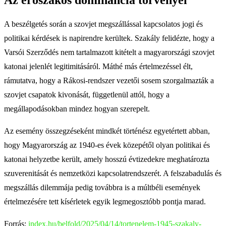
A beszélgetés során a szovjet megszállással kapcsolatos jogi és
politikai kérdések is napirendre kerültek. Szakály felidézte, hogy a
Varsói Szerződés nem tartalmazott kitételt a magyarországi szovjet
katonai jelenlét legitimitásáról. Máthé más értelmezéssel élt,
rámutatva, hogy a Rákosi-rendszer vezetői sosem szorgalmazták a
szovjet csapatok kivonását, függetlenül attól, hogy a
megállapodásokban mindez hogyan szerepelt.
Az esemény összegzéseként mindkét történész egyetértett abban,
hogy Magyarország az 1940-es évek közepétől olyan politikai és
katonai helyzetbe került, amely hosszú évtizedekre meghatározta
szuverenitását és nemzetközi kapcsolatrendszerét. A felszabadulás és
megszállás dilemmája pedig továbbra is a múltbéli események
értelmezésére tett kísérletek egyik legmegosztóbb pontja marad.
Forrás:
index.hu/belfold/2025/04/14/tortenelem-1945-szakaly-