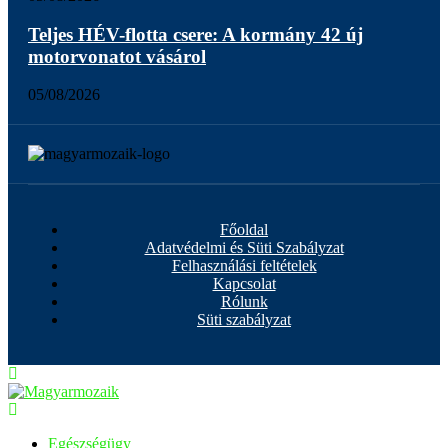
Teljes HÉV-flotta csere: A kormány 42 új
motorvonatot vásárol
05/08/2026
Főoldal
Adatvédelmi és Süti Szabályzat
Felhasználási feltételek
Kapcsolat
Rólunk
Süti szabályzat
Egészségügy