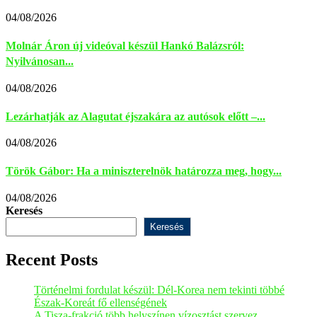
04/08/2026
Molnár Áron új videóval készül Hankó Balázsról:
Nyilvánosan...
04/08/2026
Lezárhatják az Alagutat éjszakára az autósok előtt –...
04/08/2026
Török Gábor: Ha a miniszterelnök határozza meg, hogy...
04/08/2026
Keresés
Keresés
Recent Posts
Történelmi fordulat készül: Dél-Korea nem tekinti többé
Észak-Koreát fő ellenségének
A Tisza-frakció több helyszínen vízosztást szervez