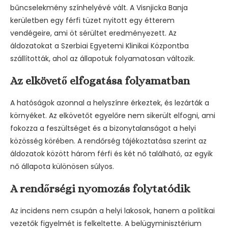
bűncselekmény színhelyévé vált. A Visnjicka Banja
kerületben egy férfi tüzet nyitott egy étterem
vendégeire, ami öt sérültet eredményezett. Az
áldozatokat a Szerbiai Egyetemi Klinikai Központba
szállították, ahol az állapotuk folyamatosan változik.
Az elkövető elfogatása folyamatban
A hatóságok azonnal a helyszínre érkeztek, és lezárták a
környéket. Az elkövetőt egyelőre nem sikerült elfogni, ami
fokozza a feszültséget és a bizonytalanságot a helyi
közösség körében. A rendőrség tájékoztatása szerint az
áldozatok között három férfi és két nő található, az egyik
nő állapota különösen súlyos.
A rendőrségi nyomozás folytatódik
Az incidens nem csupán a helyi lakosok, hanem a politikai
vezetők figyelmét is felkeltette. A belügyminisztérium