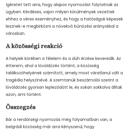
ígéretet tett arra, hogy alapos nyomozást folytatnak az
ügyben. Kérdéses, vajon milyen körülmények vezettek
ehhez a véres eseményhez, és hogy a hatóságok képesek
lesznek-e megbirkózni a növekvő bűnözési arányokkal a
városban.
A közösségi reakció
A helyiek körében a félelem és a düh érzése keveredik. Az
étterem, ahol a lövöldözés történt, a közösség
találkozóhelyének számított, amely most váratlanul vált a
tragédia helyszínévé. A szemtanúk beszámolói szerint a
lövöldözés gyorsan lepleződött le, és sokan sokkolva álltak
azon, ami történt.
Összegzés
Bár a rendőrségi nyomozás még folyamatban van, a
belgrádi közösség már arra kényszerül, hogy