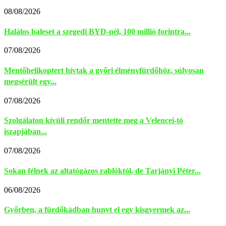
08/08/2026
Halálos baleset a szegedi BYD-nél, 100 millió forintra...
07/08/2026
Mentőhelikoptert hívtak a győri élményfürdőhöz, súlyosan
megsérült egy...
07/08/2026
Szolgálaton kívüli rendőr mentette meg a Velencei-tó
iszapjában...
07/08/2026
Sokan félnek az altatógázos rablóktól, de Tarjányi Péter...
06/08/2026
Győrben, a fürdőkádban hunyt el egy kisgyermek az...