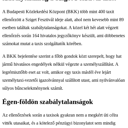
A Budapesti Közlekedési Központ (BKK) több mint 400 taxit
ellenőrzött a Sziget Fesztivál ideje alatt, ahol nem kevesebb mint 89
esetben találtak szabálytalanságokat. A közel két hét alatt végzett
ellenőrzés során 164 hivatalos jegyzőkönyv készült, ami döbbenetes
számokat mutat a taxis szolgáltatók körében.
A BKK bejelentése szerint a főbb gondok közt szerepelt, hogy hat
jármű hivatásos engedélyek nélkül végezte a személyszállítást. A
legrémisztőbb eset az volt, amikor egy taxis másfél éve lejárt
személytaxi-vezetői igazolvánnyal szállított utast, ami nyilvánvalóan
súlyos bűncselekménynek számít.
Égen-földön szabálytalanságok
Az ellenőrzések során a taxisok gyakran nem a megkért úti célra
vitték utasaikat, és a kötelező pénzügyi bizonylatot sem mindig