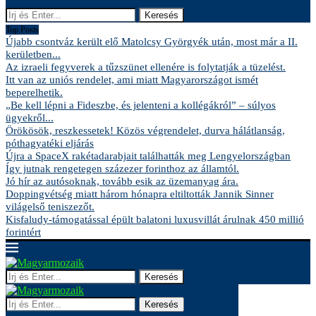
Keresés
Top Posts
Újabb csontváz került elő Matolcsy Györgyék után, most már a II.
kerületben...
Az izraeli fegyverek a tűzszünet ellenére is folytatják a tüzelést.
Itt van az uniós rendelet, ami miatt Magyarországot ismét
beperelhetik.
„Be kell lépni a Fideszbe, és jelenteni a kollégákról” – súlyos
ügyekről...
Örökösök, reszkessetek! Közös végrendelet, durva hálátlanság,
póthagyatéki eljárás
Újra a SpaceX rakétadarabjait találhatták meg Lengyelországban
Így jutnak rengetegen százezer forinthoz az államtól.
Jó hír az autósoknak, tovább esik az üzemanyag ára.
Doppingvétség miatt három hónapra eltiltották Jannik Sinner
világelső teniszezőt.
Kisfaludy-támogatással épült balatoni luxusvillát árulnak 450 millió
forintért
Keresés
Keresés