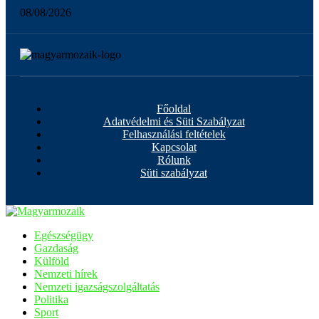
08/08/2026
Főoldal
Adatvédelmi és Süti Szabályzat
Felhasználási feltételek
Kapcsolat
Rólunk
Süti szabályzat
Egészségügy
Gazdaság
Külföld
Nemzeti hírek
Nemzeti igazságszolgáltatás
Politika
Sport