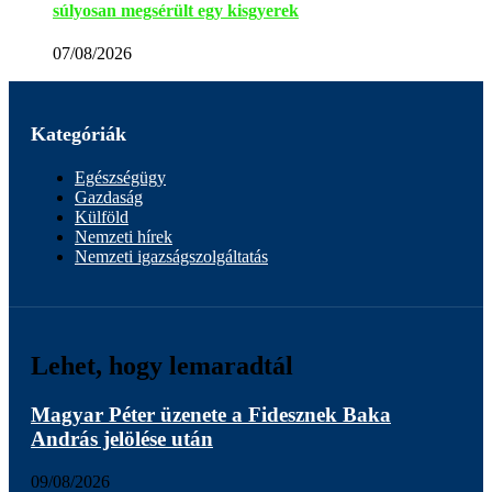
súlyosan megsérült egy kisgyerek
07/08/2026
Kategóriák
Egészségügy
Gazdaság
Külföld
Nemzeti hírek
Nemzeti igazságszolgáltatás
Lehet, hogy lemaradtál
Magyar Péter üzenete a Fidesznek Baka
András jelölése után
09/08/2026