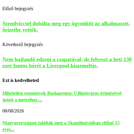
Előző bejegyzés
Szendviccsel dobálta meg egy ügynököt az alkalmazott,
őrizetbe vették.
Következő bejegyzés
Nem hajlandó edzeni a csapatával, de felveszi a heti 130
ezer fontos bérét a Liverpool kiszemeltje.
Ezt is kedvelheted
Hihetetlen események Budapesten: Újlipótváros érintésével
jutott a metróhoz,...
08/08/2026
Magyarországon találták meg a Skandináviában eltűnt 15
éves...