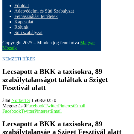
Főoldal
Adatvédelmi és Süti Szabályzat
Felhasználási feltételek
Kapcsolat
Rólunk
Süti szabályzat
Copyright 2025 – Minden jog fenntartva
Magyar
Mozaik
NEMZETI HÍREK
Lecsapott a BKK a taxisokra, 89
szabálytalanságot találtak a Sziget
Fesztivál alatt
által
Norbert S
15/08/2025
0
Megosztás
0
Facebook
Twitter
Pinterest
Email
Facebook
Twitter
Pinterest
Email
Lecsapott a BKK a taxisokra, 89
szabálytalanság a Sziget Fesztivál alatt