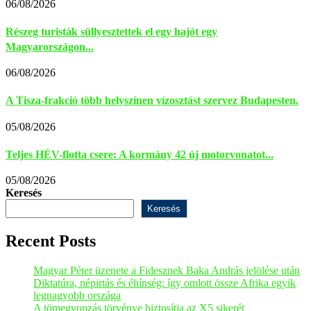
06/08/2026
Részeg turisták süllyesztettek el egy hajót egy
Magyarországon...
06/08/2026
A Tisza-frakció több helyszínen vízosztást szervez Budapesten.
05/08/2026
Teljes HÉV-flotta csere: A kormány 42 új motorvonatot...
05/08/2026
Keresés
Keresés
Recent Posts
Magyar Péter üzenete a Fidesznek Baka András jelölése után
Diktatúra, népirtás és éhínség: így omlott össze Afrika egyik
legnagyobb országa
A tömegvonzás törvénye biztosítja az X5 sikerét