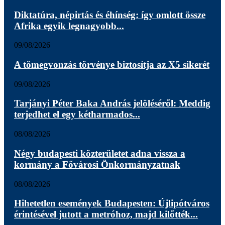
Diktatúra, népirtás és éhínség: így omlott össze
Afrika egyik legnagyobb...
09/08/2026
A tömegvonzás törvénye biztosítja az X5 sikerét
09/08/2026
Tarjányi Péter Baka András jelöléséről: Meddig
terjedhet el egy kétharmados...
08/08/2026
Négy budapesti közterületet adna vissza a
kormány a Fővárosi Önkormányzatnak
08/08/2026
Hihetetlen események Budapesten: Újlipótváros
érintésével jutott a metróhoz, majd kilőtték...