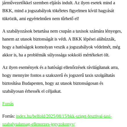
járművezetőkkel szemben eljárás indult. Az ilyen esetek mind a
BKK, mind a jogszabályok tökéletes figyelmen kívül hagyását
tükrözik, ami egyértelműen nem tűrhető el!
A szabályozások betartása nem csupán a taxisok számára lényeges,
hanem az utasok biztonságát is védi. A BKK lépései aláhúzzák,
hogy a hatóságok komolyan veszik a jogszabályok védelmét, még
akkor is, ha a problémák súlyossága sokkoló mértékeket ölt.
Az ilyen események és a hatósági ellenőrzések rávilágítanak arra,
hogy mennyire fontos a szakszerű és jogszerű taxis szolgáltatás
biztosítása Budapesten, hogy az utasok biztonságosan és
szabályosan érhessék el céljaikat.
Forrás
Forrás:
index.hu/belfold/2025/08/15/bkk-sziget-fesztival-taxi-
szabalytalansag-ellenorzes-jegyzokonyv/