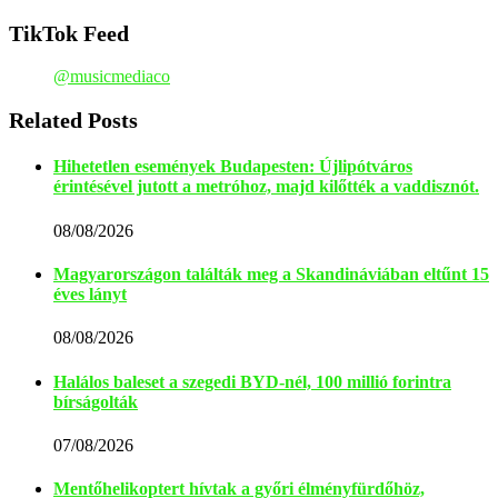
TikTok Feed
@musicmediaco
Related Posts
Hihetetlen események Budapesten: Újlipótváros
érintésével jutott a metróhoz, majd kilőtték a vaddisznót.
08/08/2026
Magyarországon találták meg a Skandináviában eltűnt 15
éves lányt
08/08/2026
Halálos baleset a szegedi BYD-nél, 100 millió forintra
bírságolták
07/08/2026
Mentőhelikoptert hívtak a győri élményfürdőhöz,