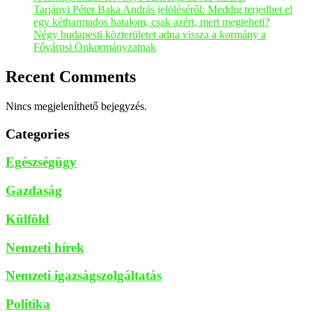
Tarjányi Péter Baka András jelöléséről: Meddig terjedhet el
egy kétharmados hatalom, csak azért, mert megteheti?
Négy budapesti közterületet adna vissza a kormány a
Fővárosi Önkormányzatnak
Recent Comments
Nincs megjeleníthető bejegyzés.
Categories
Egészségügy
Gazdaság
Külföld
Nemzeti hírek
Nemzeti igazságszolgáltatás
Politika