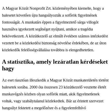
A Magyar Közút Nonprofit Zrt. közleményében kiemelte, hogy a
balesetet követően újra hangsúlyozták a sofőrök figyelmének
fontosságát. A munkatárs éppen a figyelmeztető sárga villogót
használva igyekezett segítséget nyújtani, amikor a tragédia
bekövetkezett. A közútkezelő az elmúlt években számos intézkedést
vezetett be a közlekedési biztonság növelése érdekében, de az úton
közlekedők felelősségvállalása továbbra is elengedhetetlen.
A statisztika, amely lezáratlan kérdéseket
hagy
Az eset riasztóan illeszkedik a Magyar Közút munkaterületén történt
balesetek sorába. 2000 óta összesen 23 közútkezelő vesztette életét
munkavégzés közben olyan sofőrök miatt, akik figyelmetlenek
voltak, vagy szabálytalanul közlekedtek. Bár az érintett szervezet
hangsúlyt fektetett a megelőzésre és a figyelemfelhívó