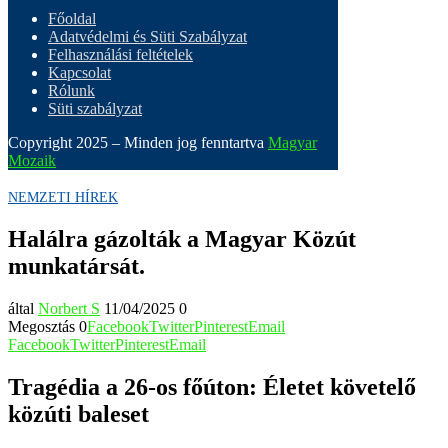
Főoldal
Adatvédelmi és Süti Szabályzat
Felhasználási feltételek
Kapcsolat
Rólunk
Süti szabályzat
Copyright 2025 – Minden jog fenntartva
Magyar
Mozaik
NEMZETI HÍREK
Halálra gázolták a Magyar Közút
munkatársát.
által
Norbert S
11/04/2025
0
Megosztás
0
Facebook
Twitter
Pinterest
Email
Facebook
Twitter
Pinterest
Email
Tragédia a 26-os főúton: Életet követelő
közúti baleset