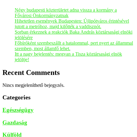
Négy budapesti közterületet adna vissza a kormány a
Fővárosi Önkormányzatnak
Hihetetlen események Budapesten: Újlipótváros érintésével
jutott a metróhoz, majd kilőtték a vaddisznót.
Sorban érkeznek a reakciók Baka András köztársasági elnöki
jelölésére
Főbíróként szembeszállt a hatalommal, pert nyert az állammal
szemben, most államfő lehet.
Itt a nagy bejelentés: megvan a Tisza köztársasági elnök
jelöltje!
Recent Comments
Nincs megjeleníthető bejegyzés.
Categories
Egészségügy
Gazdaság
Külföld