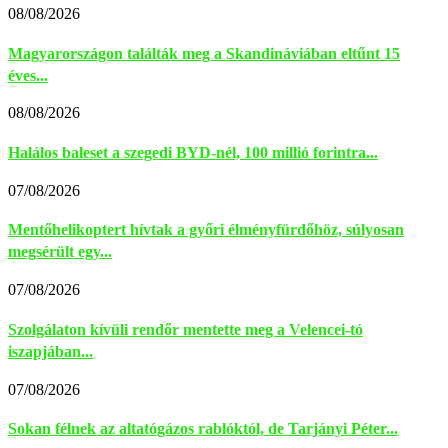
08/08/2026
Magyarországon találták meg a Skandináviában eltűnt 15
éves...
08/08/2026
Halálos baleset a szegedi BYD-nél, 100 millió forintra...
07/08/2026
Mentőhelikoptert hívtak a győri élményfürdőhöz, súlyosan
megsérült egy...
07/08/2026
Szolgálaton kívüli rendőr mentette meg a Velencei-tó
iszapjában...
07/08/2026
Sokan félnek az altatógázos rablóktól, de Tarjányi Péter...