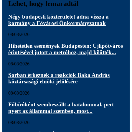
Lehet, hogy lemaradtál
Négy budapesti közterületet adna vissza a
kormány a Fővárosi Önkormányzatnak
08/08/2026
Hihetetlen események Budapesten: Újlipótváros
érintésével jutott a metróhoz, majd kilőtték...
08/08/2026
Sorban érkeznek a reakciók Baka András
köztársasági elnöki jelölésére
08/08/2026
Főbíróként szembeszállt a hatalommal, pert
nyert az állammal szemben, most...
08/08/2026