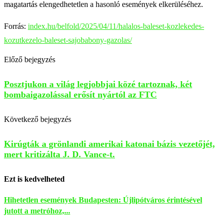
magatartás elengedhetetlen a hasonló események elkerüléséhez.
Forrás:
index.hu/belfold/2025/04/11/halalos-baleset-kozlekedes-
kozutkezelo-baleset-sajobabony-gazolas/
Előző bejegyzés
Posztjukon a világ legjobbjai közé tartoznak, két
bombaigazolással erősít nyártól az FTC
Következő bejegyzés
Kirúgták a grönlandi amerikai katonai bázis vezetőjét,
mert kritizálta J. D. Vance-t.
Ezt is kedvelheted
Hihetetlen események Budapesten: Újlipótváros érintésével
jutott a metróhoz,...