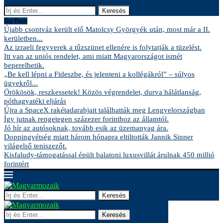
Keresés
Top Posts
Újabb csontváz került elő Matolcsy Györgyék után, most már a II.
kerületben...
Az izraeli fegyverek a tűzszünet ellenére is folytatják a tüzelést.
Itt van az uniós rendelet, ami miatt Magyarországot ismét
beperelhetik.
„Be kell lépni a Fideszbe, és jelenteni a kollégákról” – súlyos
ügyekről...
Örökösök, reszkessetek! Közös végrendelet, durva hálátlanság,
póthagyatéki eljárás
Újra a SpaceX rakétadarabjait találhatták meg Lengyelországban
Így jutnak rengetegen százezer forinthoz az államtól.
Jó hír az autósoknak, tovább esik az üzemanyag ára.
Doppingvétség miatt három hónapra eltiltották Jannik Sinner
világelső teniszezőt.
Kisfaludy-támogatással épült balatoni luxusvillát árulnak 450 millió
forintért
Keresés
Keresés