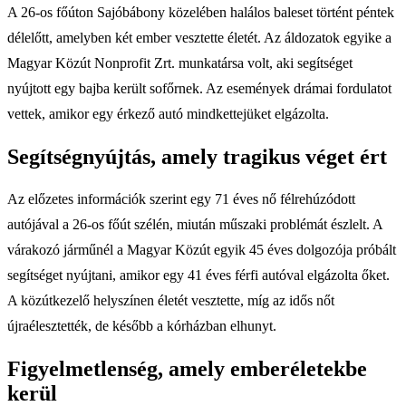
A 26-os főúton Sajóbábony közelében halálos baleset történt péntek
délelőtt, amelyben két ember vesztette életét. Az áldozatok egyike a
Magyar Közút Nonprofit Zrt. munkatársa volt, aki segítséget
nyújtott egy bajba került sofőrnek. Az események drámai fordulatot
vettek, amikor egy érkező autó mindkettejüket elgázolta.
Segítségnyújtás, amely tragikus véget ért
Az előzetes információk szerint egy 71 éves nő félrehúzódott
autójával a 26-os főút szélén, miután műszaki problémát észlelt. A
várakozó járműnél a Magyar Közút egyik 45 éves dolgozója próbált
segítséget nyújtani, amikor egy 41 éves férfi autóval elgázolta őket.
A közútkezelő helyszínen életét vesztette, míg az idős nőt
újraélesztették, de később a kórházban elhunyt.
Figyelmetlenség, amely emberéletekbe
kerül