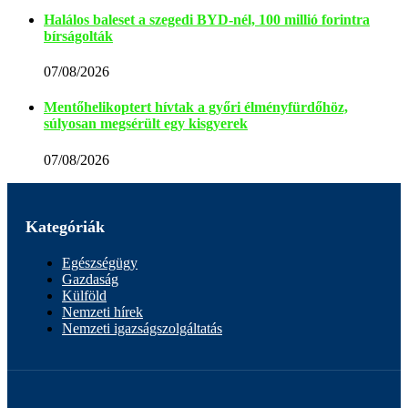
Halálos baleset a szegedi BYD-nél, 100 millió forintra
bírságolták
07/08/2026
Mentőhelikoptert hívtak a győri élményfürdőhöz,
súlyosan megsérült egy kisgyerek
07/08/2026
Kategóriák
Egészségügy
Gazdaság
Külföld
Nemzeti hírek
Nemzeti igazságszolgáltatás