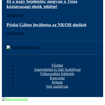
Itt a nagy bejelentés: megvan a Tisza
köztársasági elnök jelöltje!
08/08/2026
Pósfai Gábor leváltotta az NKOH elnökét
08/08/2026
Főoldal
Adatvédelmi és Süti Szabályzat
Felhasználási feltételek
Kapcsolat
Rólunk
Süti szabályzat