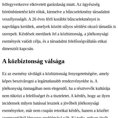
felfegyverkezve elkövetett garázdaság miatt. Az ügyészség
börtönbüntetést kért róluk, kiemelve a bűncselekmény társadalmi
veszélyességét. A 26 éves férfi korábbi bűncselekményei is
napvilágra kerültek, amelyek között súlyos sérülést okozó támadás is
szerepelt. Kérdések merülnek fel a közbiztonság, a jótékonysági
események valódi célja, és a társadalmi felelősségvállalás etikai
dimenziói kapcsán.
A közbiztonság válsága
Ez az esemény rávilágít a közbiztonság fenyegetettségére, amely
képes beszivárogni a legártatlanabb rendezvényekbe is. A
jótékonyság önmagában nem elegendő, ha a résztvevők kultúrája
nem tükrözi a felelősséget és a tiszteletet. A kérdés, hogy az ilyen
incidensek milyen hatással lesznek a jövőbeli jótékonysági
eseményekre, már nem csupán retorikai kérdés, hanem a közélet
szempontjából lényeges problémává vált. Ki tudja, milyen jövőt