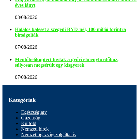
éves lányt
08/08/2026
Halálos baleset a szegedi BYD-nél, 100 millió forintra
bírságolták
07/08/2026
Mentőhelikoptert hívtak a győri élményfürdőhöz,
súlyosan megsérült egy kisgyerek
07/08/2026
Kategóriák
Egészségügy
Gazdaság
Külföld
Nemzeti hírek
Nemzeti igazságszolgáltatás