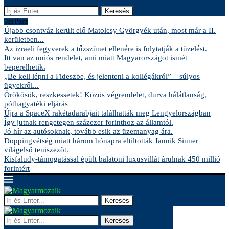
Keresés
Top Posts
Újabb csontváz került elő Matolcsy Györgyék után, most már a II.
kerületben...
Az izraeli fegyverek a tűzszünet ellenére is folytatják a tüzelést.
Itt van az uniós rendelet, ami miatt Magyarországot ismét
beperelhetik.
„Be kell lépni a Fideszbe, és jelenteni a kollégákról” – súlyos
ügyekről...
Örökösök, reszkessetek! Közös végrendelet, durva hálátlanság,
póthagyatéki eljárás
Újra a SpaceX rakétadarabjait találhatták meg Lengyelországban
Így jutnak rengetegen százezer forinthoz az államtól.
Jó hír az autósoknak, tovább esik az üzemanyag ára.
Doppingvétség miatt három hónapra eltiltották Jannik Sinner
világelső teniszezőt.
Kisfaludy-támogatással épült balatoni luxusvillát árulnak 450 millió
forintért
Keresés
Keresés