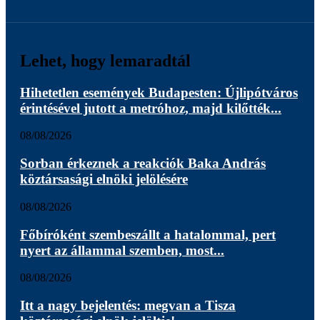
Lehet, hogy lemaradtál
Hihetetlen események Budapesten: Újlipótváros
érintésével jutott a metróhoz, majd kilőtték...
08/08/2026
Sorban érkeznek a reakciók Baka András
köztársasági elnöki jelölésére
08/08/2026
Főbíróként szembeszállt a hatalommal, pert
nyert az állammal szemben, most...
08/08/2026
Itt a nagy bejelentés: megvan a Tisza