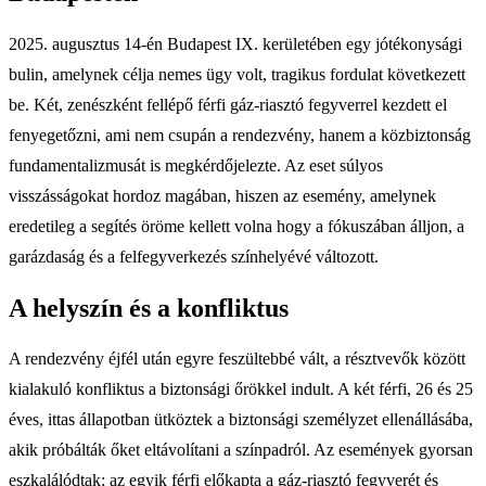
2025. augusztus 14-én Budapest IX. kerületében egy jótékonysági
bulin, amelynek célja nemes ügy volt, tragikus fordulat következett
be. Két, zenészként fellépő férfi gáz-riasztó fegyverrel kezdett el
fenyegetőzni, ami nem csupán a rendezvény, hanem a közbiztonság
fundamentalizmusát is megkérdőjelezte. Az eset súlyos
visszásságokat hordoz magában, hiszen az esemény, amelynek
eredetileg a segítés öröme kellett volna hogy a fókuszában álljon, a
garázdaság és a felfegyverkezés színhelyévé változott.
A helyszín és a konfliktus
A rendezvény éjfél után egyre feszültebbé vált, a résztvevők között
kialakuló konfliktus a biztonsági őrökkel indult. A két férfi, 26 és 25
éves, ittas állapotban ütköztek a biztonsági személyzet ellenállásába,
akik próbálták őket eltávolítani a színpadról. Az események gyorsan
eszkalálódtak; az egyik férfi előkapta a gáz-riasztó fegyverét és