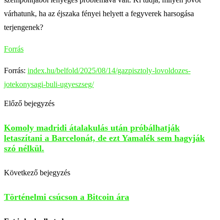
várhatunk, ha az éjszaka fényei helyett a fegyverek harsogása
terjengenek?
Forrás
Forrás:
index.hu/belfold/2025/08/14/gazpisztoly-lovoldozes-
jotekonysagi-buli-ugyeszseg/
Előző bejegyzés
Komoly madridi átalakulás után próbálhatják
letaszítani a Barcelonát, de ezt Yamalék sem hagyják
szó nélkül.
Következő bejegyzés
Történelmi csúcson a Bitcoin ára