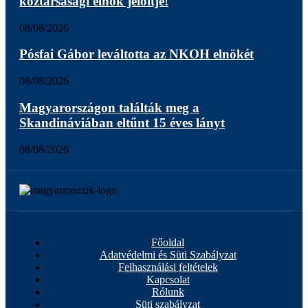
köztársasági elnök jelöltje!
08/08/2026
Pósfai Gábor leváltotta az NKOH elnökét
08/08/2026
Magyarországon találták meg a
Skandináviában eltűnt 15 éves lányt
08/08/2026
Főoldal
Adatvédelmi és Süti Szabályzat
Felhasználási feltételek
Kapcsolat
Rólunk
Süti szabályzat