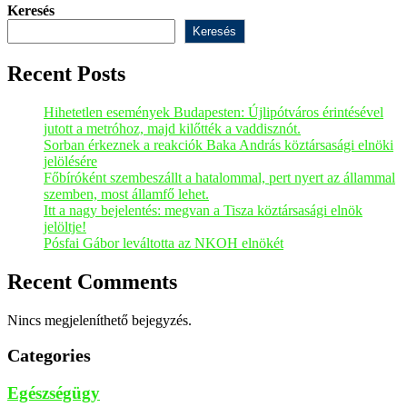
Keresés
Keresés
Recent Posts
Hihetetlen események Budapesten: Újlipótváros érintésével
jutott a metróhoz, majd kilőtték a vaddisznót.
Sorban érkeznek a reakciók Baka András köztársasági elnöki
jelölésére
Főbíróként szembeszállt a hatalommal, pert nyert az állammal
szemben, most államfő lehet.
Itt a nagy bejelentés: megvan a Tisza köztársasági elnök
jelöltje!
Pósfai Gábor leváltotta az NKOH elnökét
Recent Comments
Nincs megjeleníthető bejegyzés.
Categories
Egészségügy