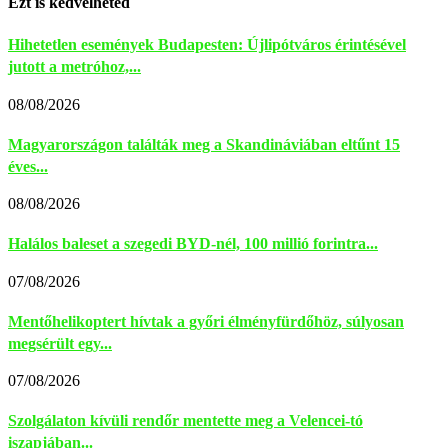
Ezt is kedvelheted
Hihetetlen események Budapesten: Újlipótváros érintésével
jutott a metróhoz,...
08/08/2026
Magyarországon találták meg a Skandináviában eltűnt 15
éves...
08/08/2026
Halálos baleset a szegedi BYD-nél, 100 millió forintra...
07/08/2026
Mentőhelikoptert hívtak a győri élményfürdőhöz, súlyosan
megsérült egy...
07/08/2026
Szolgálaton kívüli rendőr mentette meg a Velencei-tó
iszapjában...