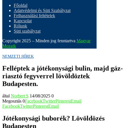
Főoldal
Adatvédelmi és Süti Szabályzat
Felhasználási feltételek
Kapcsolat
Rólunk
Süti szabályzat
Copyright 2025 – Minden jog fenntartva
Magyar
Mozaik
NEMZETI HÍREK
Felléptek a jótékonysági bulin, majd gáz-
riasztó fegyverrel lövöldöztek
Budapesten.
által
Norbert S
14/08/2025
0
Megosztás
0
Facebook
Twitter
Pinterest
Email
Facebook
Twitter
Pinterest
Email
Jótékonysági buborék? Lövöldözés
Budapesten