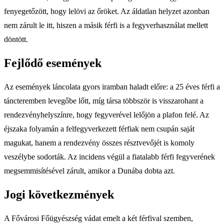
fenyegetőzött, hogy lelövi az őröket. Az áldatlan helyzet azonban
nem zárult le itt, hiszen a másik férfi is a fegyverhasználat mellett
döntött.
Fejlődő események
Az események láncolata gyors iramban haladt előre: a 25 éves férfi a
táncteremben levegőbe lőtt, míg társa többször is visszarohant a
rendezvényhelyszínre, hogy fegyverével lelőjön a plafon felé. Az
éjszaka folyamán a felfegyverkezett férfiak nem csupán saját
magukat, hanem a rendezvény összes résztvevőjét is komoly
veszélybe sodorták. Az incidens végül a fiatalabb férfi fegyverének
megsemmisítésével zárult, amikor a Dunába dobta azt.
Jogi következmények
A Fővárosi Főügyészség vádat emelt a két férfival szemben,