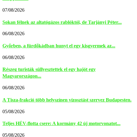
07/08/2026
Sokan félnek az altatógázos rablóktól, de Tarjányi Péter...
06/08/2026
Győrben, a fürdőkádban hunyt el egy kisgyermek az...
06/08/2026
Részeg turisták süllyesztettek el egy hajót egy
Magyarországon...
06/08/2026
A Tisza-frakció több helyszínen vízosztást szervez Budapesten.
05/08/2026
Teljes HÉV-flotta csere: A kormány 42 új motorvonatot...
05/08/2026