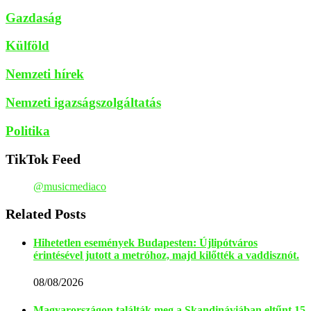
Gazdaság
Külföld
Nemzeti hírek
Nemzeti igazságszolgáltatás
Politika
TikTok Feed
@musicmediaco
Related Posts
Hihetetlen események Budapesten: Újlipótváros
érintésével jutott a metróhoz, majd kilőtték a vaddisznót.
08/08/2026
Magyarországon találták meg a Skandináviában eltűnt 15