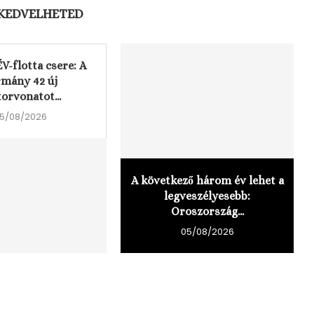
 KEDVELHETED
ÉV-flotta csere: A
rmány 42 új
orvonatot...
5/08/2026
A következő három év lehet a
legveszélyesebb:
Oroszország...
05/08/2026