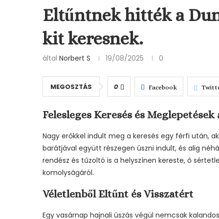
Eltűntnek hitték a Dun
kit keresnek.
által
Norbert S
19/08/2025
0
MEGOSZTÁS
0
Facebook
Twitt
Felesleges Keresés és Meglepetések
Nagy erőkkel indult meg a keresés egy férfi után, ak
barátjával együtt részegen úszni indult, és alig né
rendész és tűzoltó is a helyszínen kereste, ő sértetl
komolyságáról.
Véletlenből Eltűnt és Visszatért
Egy vasárnap hajnali úszás végül nemcsak kalandosn