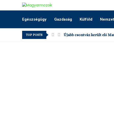
Egészségügy
Gazdaság
Külföld
Nemzeti
Újabb csontváz került elő Mat
TOP POSTS