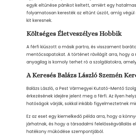
egyik eltűnése pánikot keltett, amiért egy hatalmas 
folyamatosan keresték az eltűnt úszót, amíg végü
kit keresnek.
Költséges Életveszélyes Hobbik
A férfi kiúszott a másik partra, és visszament bará
mentőcsapatokat. A történet rávilágít arra, hogy 
anyagilag is komoly terhet ró a szolgálatokra, amely
A Keresés Balázs László Szemén Ker
Balázs László, a Pest Vármegyei Kutató-Mentő Szol
érkezésének idejére jelent meg a férfi. Az ilyen he
hatóságok várják, sokkal inkább figyelmeztetnek mi
Ez az eset egy kiemelkedő példa arra, hogy a kön
járhatnak, és hogy a társadalmi felelősségvállalás 
hatékony működése szempontjából.