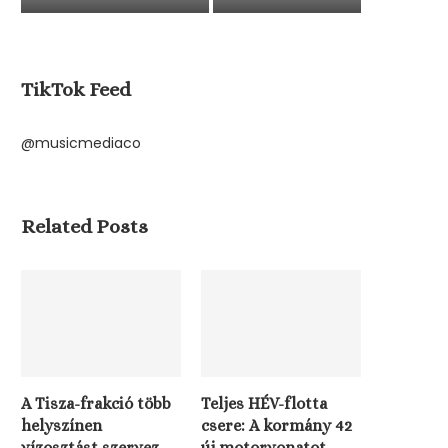
TikTok Feed
@musicmediaco
Related Posts
A Tisza-frakció több
Teljes HÉV-flotta
helyszínen
csere: A kormány 42
vízosztást szervez
új motorvonatot