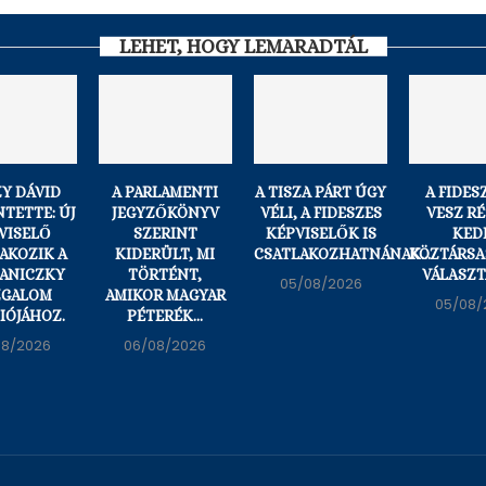
LEHET, HOGY LEMARADTÁL
ZY DÁVID
A PARLAMENTI
A TISZA PÁRT ÚGY
A FIDES
NTETTE: ÚJ
JEGYZŐKÖNYV
VÉLI, A FIDESZES
VESZ RÉ
VISELŐ
SZERINT
KÉPVISELŐK IS
KED
AKOZIK A
KIDERÜLT, MI
CSATLAKOZHATNÁNAK...
KÖZTÁRSA
ANICZKY
TÖRTÉNT,
VÁLASZT
05/08/2026
GALOM
AMIKOR MAGYAR
05/08/
IÓJÁHOZ.
PÉTERÉK...
08/2026
06/08/2026