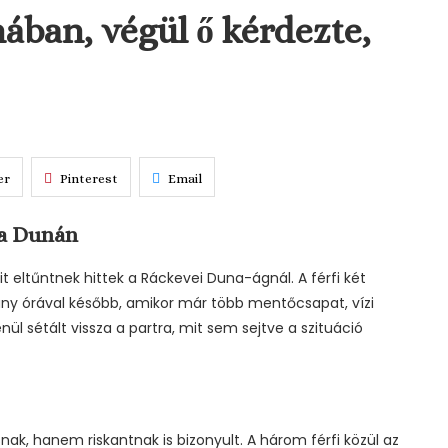
ában, végül ő kérdezte,
er
Pinterest
Email
 a Dunán
it eltűntnek hittek a Ráckevei Duna-ágnál. A férfi két
hány órával később, amikor már több mentőcsapat, vízi
enül sétált vissza a partra, mit sem sejtve a szituáció
ak, hanem riskantnak is bizonyult. A három férfi közül az