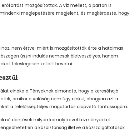
erőforrást mozgósítottak. A víz mellett, a parton is
l mindenki meglepetésére megjelent, és megkérdezte, hogy
taihoz, nem értve, miért is mozgósították érte a hatalmas
a részegen úszni indulás nemcsak életveszélyes, hanem
eket feleslegesen kellett bevetni.
esztül
gálat elnöke a Tényeknek elmondta, hogy a keresőhajó
lyzetek, amikor a valóság nem úgy alakul, ahogyan azt a
nket a felelősségteljes magatartás alapvető fontosságára.
nyelmű döntések milyen komoly következményekkel
elengedhetetlen a közbiztonság illetve a közszolgáltatások