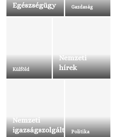
Egészségügy
Gazdaság
Nemzeti
hírek
Külföld
Nemzeti
igazságszolgáltatás
Politika