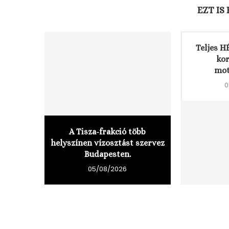
EZT IS
Teljes H
ko
mot
0
A Tisza-frakció több
helyszínen vízosztást szervez
Budapesten.
05/08/2026