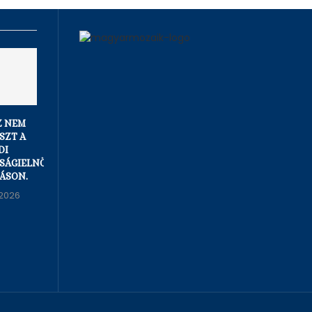
Z NEM
SZT A
DI
SÁGIELNÖK-
ÁSON.
2026