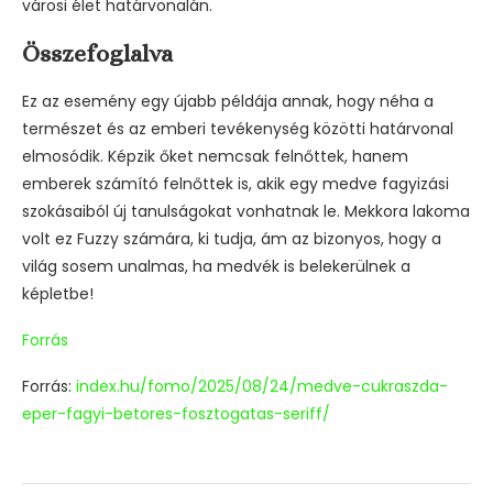
városi élet határvonalán.
Összefoglalva
Ez az esemény egy újabb példája annak, hogy néha a
természet és az emberi tevékenység közötti határvonal
elmosódik. Képzik őket nemcsak felnőttek, hanem
emberek számító felnőttek is, akik egy medve fagyizási
szokásaiból új tanulságokat vonhatnak le. Mekkora lakoma
volt ez Fuzzy számára, ki tudja, ám az bizonyos, hogy a
világ sosem unalmas, ha medvék is belekerülnek a
képletbe!
Forrás
Forrás:
index.hu/fomo/2025/08/24/medve-cukraszda-
eper-fagyi-betores-fosztogatas-seriff/