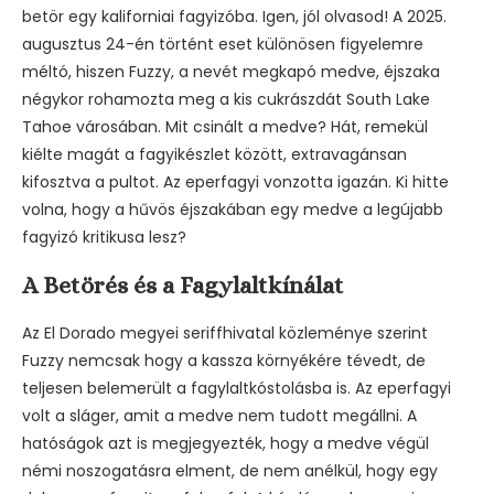
betör egy kaliforniai fagyizóba. Igen, jól olvasod! A 2025.
augusztus 24-én történt eset különösen figyelemre
méltó, hiszen Fuzzy, a nevét megkapó medve, éjszaka
négykor rohamozta meg a kis cukrászdát South Lake
Tahoe városában. Mit csinált a medve? Hát, remekül
kiélte magát a fagyikészlet között, extravagánsan
kifosztva a pultot. Az eperfagyi vonzotta igazán. Ki hitte
volna, hogy a hűvös éjszakában egy medve a legújabb
fagyizó kritikusa lesz?
A Betörés és a Fagylaltkínálat
Az El Dorado megyei seriffhivatal közleménye szerint
Fuzzy nemcsak hogy a kassza környékére tévedt, de
teljesen belemerült a fagylaltkóstolásba is. Az eperfagyi
volt a sláger, amit a medve nem tudott megállni. A
hatóságok azt is megjegyezték, hogy a medve végül
némi noszogatásra elment, de nem anélkül, hogy egy