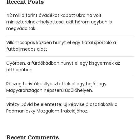
Recent Posts
42 millió forint óvadékot kapott Ukrajna volt
miniszterelnök-helyettese, akit három ügyben is
megvádoltak.
Villámcsapás közben hunyt el egy fiatal sportoló a
futballmeccs alatt
Győrben, a fürdőkádban hunyt el egy kisgyermek az
otthonában
Részeg turisták süllyesztettek el egy hajót egy
Magyarországon népszerű üdülőhelyen.
Vitézy Dávid bejelentette: új képviselő csatlakozik a
Podmaniczky Mozgalom frakciójához.
Recent Comments