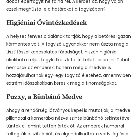
doboz eperfagyit ne falna fel. A kérdés az, hogy vajon
ezzel meghúzta-e a határokat a fagyizóban?
Higiéniai Óvintézkedések
A helyzet fényes oldalának tartják, hogy a betörés igazán
kármentes volt. A fagyizó ugyanakkor nem úszta meg a
tisztítással kapcsolatos fáradságot, hiszen higiéniai
okokból a teljes fagylaltkészletet ki kellett cserélni. Tehát
nemcsak az emberek, hanem még a medvék is
hozzájárulhatnak egy-egy fagyizó életéhez, amennyiben
extrém időszakokban keresik meg a finomságokat.
Fuzzy, a Bűnbánó Medve
Ahogy a rendőrség látványos képei is mutatják, a medve
pillanatai a kamerába nézve szinte bűnbánó tekintetével
tűntek el, amint tetten érték őt. Az emberek humorral
felfogták a szituációt, és elgondolkodtak a vadvilág és a