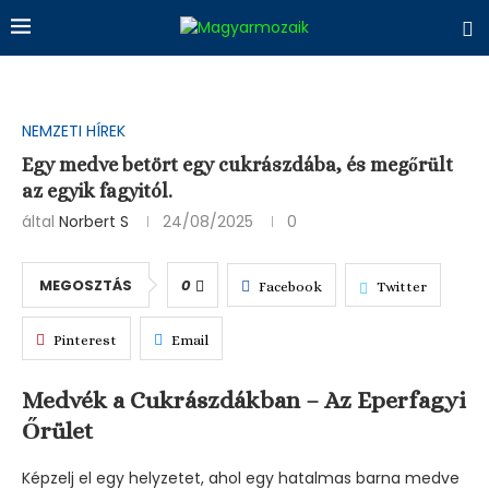
NEMZETI HÍREK
Egy medve betört egy cukrászdába, és megőrült
az egyik fagyitól.
által
Norbert S
24/08/2025
0
MEGOSZTÁS
0
Facebook
Twitter
Pinterest
Email
Medvék a Cukrászdákban – Az Eperfagyi
Őrület
Képzelj el egy helyzetet, ahol egy hatalmas barna medve