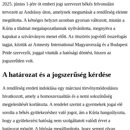
2025. június 1-jére öt emberi jogi szervezet békés felvonulást
tervezett az Andrássy úton, amelynek megtartását a rendőrség eleinte
megtiltotta. A kétséges helyzet azonban gyorsan változott, miután a
Kúria a tilalmat megalapozatlannak nyilvánította, megnyitva a
kapukat a szivárványos menet előtt. Az ötszörös jogvédő összefogás
tagjai, köztük az Amnesty International Magyarország és a Budapest
Pride szervezői, joggal vitatták a hatósági döntést, hiszen az
jogszerűtlen volt.
A határozat és a jogszerűség kérdése
A rendőrség eredeti indoklása egy márciusi törvénymódosításra
hivatkozott, amely a homoszexualitás és a nemi sokszínűség
megjelenítését korlátozta. A rendelet szerint a gyermekek jogai elé
sorolta a békés gyülekezéshez való jogot, ám a Kúria hangsúlyozta,
hogy a gyülekezési hatóság nem szolgáltatott valódi érvet a
határozat mögött. A bíróság megállapította, hogy semmi olyan