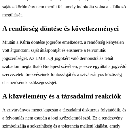
sajátos körülmény nem merült fel, amely indokolta volna a találkozó
megtiltását.
A rendőrség döntése és következményei
Miután a Kúria döntése jogerőre emelkedett, a rendőrség kénytelen
volt átgondolni saját álláspontját és elismerte a felvonulás
jogszerűségét. Az LMBTQI-jogokért való demonstrálás tehát
szabadon megtartható Budapest szívében, jelezve egyúttal a jogvédő
szervezetek törekvéseinek fontosságát és a szivárványos közösség
elismerésének szükségességét.
A közvélemény és a társadalmi reakciók
A szivárványos menet kapcsán a társadalmi diskurzus folytatódik, és
a felvonulás nem csupán a jogi győzelemről szól. Ez a rendezvény
szimbolizálja a sokszínűség és a tolerancia melletti kiállást, amely