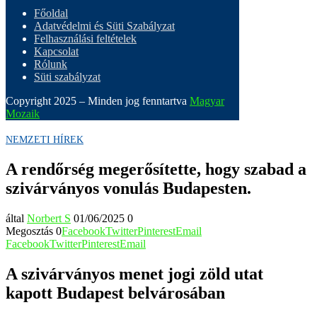
Főoldal
Adatvédelmi és Süti Szabályzat
Felhasználási feltételek
Kapcsolat
Rólunk
Süti szabályzat
Copyright 2025 – Minden jog fenntartva
Magyar
Mozaik
NEMZETI HÍREK
A rendőrség megerősítette, hogy szabad a
szivárványos vonulás Budapesten.
által
Norbert S
01/06/2025
0
Megosztás
0
Facebook
Twitter
Pinterest
Email
Facebook
Twitter
Pinterest
Email
A szivárványos menet jogi zöld utat
kapott Budapest belvárosában