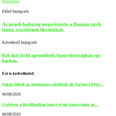
felvonulas/
Előző bejegyzés
Az izraeli hadsereg megerősítette a Hamász egyik
fontos vezetőjének likvidálását.
Következő bejegyzés
Két skót férfit agyonlőttek Spanyolországban egy
bárban.
Ezt is kedvelheted
Sokan félnek az altatógázos rablóktól, de Tarjányi Péter...
06/08/2026
Győrben, a fürdőkádban hunyt el egy kisgyermek az...
06/08/2026