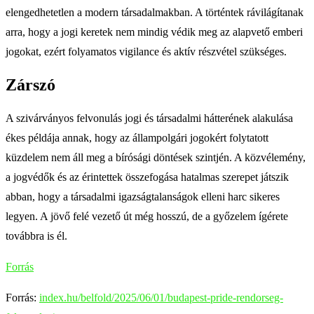
elengedhetetlen a modern társadalmakban. A történtek rávilágítanak
arra, hogy a jogi keretek nem mindig védik meg az alapvető emberi
jogokat, ezért folyamatos vigilance és aktív részvétel szükséges.
Zárszó
A szivárványos felvonulás jogi és társadalmi hátterének alakulása
ékes példája annak, hogy az állampolgári jogokért folytatott
küzdelem nem áll meg a bírósági döntések szintjén. A közvélemény,
a jogvédők és az érintettek összefogása hatalmas szerepet játszik
abban, hogy a társadalmi igazságtalanságok elleni harc sikeres
legyen. A jövő felé vezető út még hosszú, de a győzelem ígérete
továbbra is él.
Forrás
Forrás:
index.hu/belfold/2025/06/01/budapest-pride-rendorseg-