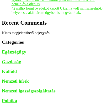
benzin és a dízel is
42 millió forint óvadékot kapott Ukrajna volt miniszterelnök-
helyettese, akit három ügyben is megvádoltak.
Recent Comments
Nincs megjeleníthető bejegyzés.
Categories
Egészségügy
Gazdaság
Külföld
Nemzeti hírek
Nemzeti igazságszolgáltatás
Politika