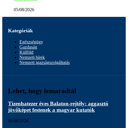
05/08/2026
Kategóriák
Egészségügy
Gazdaság
Külföld
Nemzeti hírek
Nemzeti igazságszolgáltatás
Lehet, hogy lemaradtál
Tizenhatezer éves Balaton-rejtély: aggasztó
jövőképet festenek a magyar kutatók
06/08/2026