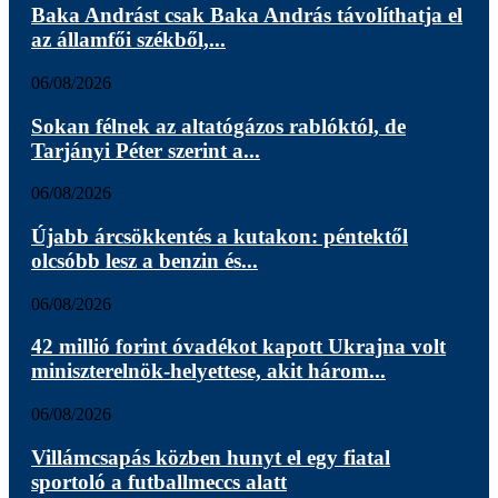
Baka Andrást csak Baka András távolíthatja el
az államfői székből,...
06/08/2026
Sokan félnek az altatógázos rablóktól, de
Tarjányi Péter szerint a...
06/08/2026
Újabb árcsökkentés a kutakon: péntektől
olcsóbb lesz a benzin és...
06/08/2026
42 millió forint óvadékot kapott Ukrajna volt
miniszterelnök-helyettese, akit három...
06/08/2026
Villámcsapás közben hunyt el egy fiatal
sportoló a futballmeccs alatt