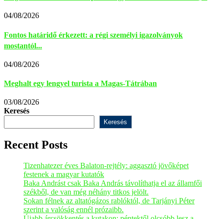
04/08/2026
Fontos határidő érkezett: a régi személyi igazolványok
mostantól...
04/08/2026
Meghalt egy lengyel turista a Magas-Tátrában
03/08/2026
Keresés
Keresés
Recent Posts
Tizenhatezer éves Balaton-rejtély: aggasztó jövőképet
festenek a magyar kutatók
Baka Andrást csak Baka András távolíthatja el az államfői
székből, de van még néhány titkos jelölt.
Sokan félnek az altatógázos rablóktól, de Tarjányi Péter
szerint a valóság ennél prózaibb.
Újabb árcsökkentés a kutakon: péntektől olcsóbb lesz a