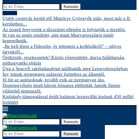
Keresés
Top Posts
Újabb csontváz került elő Matolcsy Györgyék után, most már a II.
kerületben...
Az izraeli fegyverek a tűzszünet ellenére is folytatják a tüzelést.
Itt van az uniós rendelet, ami miatt Magyarországot ismét
beperelhetik.
„Be kell lépni a Fideszbe, és jelenteni a kollégákról” – súlyos
ügyekről...
Örökösök, reszkessetek! Közös végrendelet, durva hálátlanság,
póthagyatéki eljárás
Újra a SpaceX rakétadarabjait találhatták meg Lengyelországban
Így jutnak rengetegen százezer forinthoz az államtól.
Jó hír az autósoknak, tovább esik az üzemanyag ára.
Doppingvétség miatt három hónapra eltiltották Jannik Sinner
világelső teniszezőt.
Kisfaludy-támogatással épült balatoni luxusvillát árulnak 450 millió
forintért
Keresés
Keresés