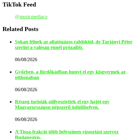
TikTok Feed
@musicmediaco
Related Posts
Sokan félnek az altatógázos rablóktól, de Tarjányi Péter
szerint a valóság ennél prózaibb.
06/08/2026
Győrben, a fürdőkádban hunyt el egy kisgyermek az
otthonában
06/08/2026
Részeg turisták süllyesztettek el egy hajót egy
Magyarországon népszerű üdülőhelyen.
06/08/2026
A Tisza-frakció több helyszínen vízosztást szervez
Budapesten.