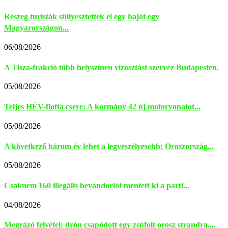
Részeg turisták süllyesztettek el egy hajót egy
Magyarországon...
06/08/2026
A Tisza-frakció több helyszínen vízosztást szervez Budapesten.
05/08/2026
Teljes HÉV-flotta csere: A kormány 42 új motorvonatot...
05/08/2026
A következő három év lehet a legveszélyesebb: Oroszország...
05/08/2026
Csaknem 160 illegális bevándorlót mentett ki a parti...
04/08/2026
Megrázó felvétel: drón csapódott egy zsúfolt orosz strandra,...