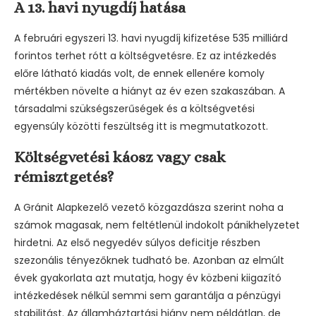
A 13. havi nyugdíj hatása
A februári egyszeri 13. havi nyugdíj kifizetése 535 milliárd
forintos terhet rótt a költségvetésre. Ez az intézkedés
előre látható kiadás volt, de ennek ellenére komoly
mértékben növelte a hiányt az év ezen szakaszában. A
társadalmi szükségszerűségek és a költségvetési
egyensúly közötti feszültség itt is megmutatkozott.
Költségvetési káosz vagy csak
rémisztgetés?
A Gránit Alapkezelő vezető közgazdásza szerint noha a
számok magasak, nem feltétlenül indokolt pánikhelyzetet
hirdetni. Az első negyedév súlyos deficitje részben
szezonális tényezőknek tudható be. Azonban az elmúlt
évek gyakorlata azt mutatja, hogy év közbeni kiigazító
intézkedések nélkül semmi sem garantálja a pénzügyi
stabilitást. Az államháztartási hiány nem példátlan, de