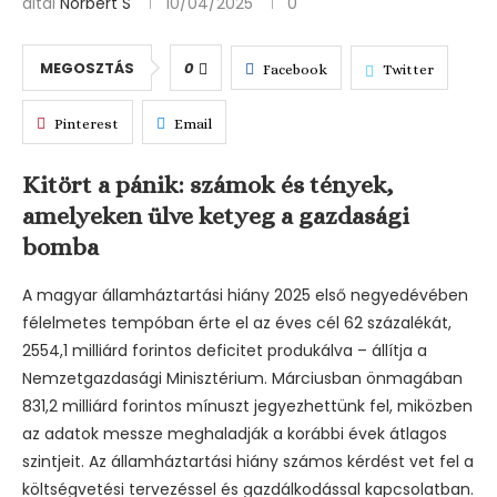
által
Norbert S
10/04/2025
0
MEGOSZTÁS
0
Facebook
Twitter
Pinterest
Email
Kitört a pánik: számok és tények,
amelyeken ülve ketyeg a gazdasági
bomba
A magyar államháztartási hiány 2025 első negyedévében
félelmetes tempóban érte el az éves cél 62 százalékát,
2554,1 milliárd forintos deficitet produkálva – állítja a
Nemzetgazdasági Minisztérium. Márciusban önmagában
831,2 milliárd forintos mínuszt jegyezhettünk fel, miközben
az adatok messze meghaladják a korábbi évek átlagos
szintjeit. Az államháztartási hiány számos kérdést vet fel a
költségvetési tervezéssel és gazdálkodással kapcsolatban.