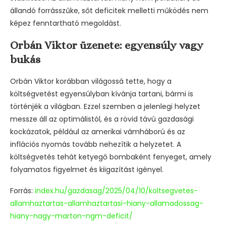
állandó forrásszűke, sőt deficitek melletti működés nem
képez fenntartható megoldást.
Orbán Viktor üzenete: egyensúly vagy
bukás
Orbán Viktor korábban világossá tette, hogy a
költségvetést egyensúlyban kívánja tartani, bármi is
történjék a világban. Ezzel szemben a jelenlegi helyzet
messze áll az optimálistól, és a rövid távú gazdasági
kockázatok, például az amerikai vámháború és az
inflációs nyomás tovább nehezítik a helyzetet. A
költségvetés tehát ketyegő bombaként fenyeget, amely
folyamatos figyelmet és kiigazítást igényel.
Forrás:
index.hu/gazdasag/2025/04/10/koltsegvetes-
allamhaztartas-allamhaztartasi-hiany-allamadossag-
hiany-nagy-marton-ngm-deficit/