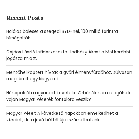
Recent Posts
Halálos baleset a szegedi BYD-nél, 100 millió forintra
bírságolták
Gajdos László lefideszesezte Hadházy Ákost a Mol korábbi
jogásza miatt.
Mentőhelikoptert hívtak a győri élményfürdőhöz, súlyosan
megsérült egy kisgyerek
Hónapok óta ugyanazt követelik, Orbánék nem reagálnak,
vajon Magyar Péterék fontolóra veszik?
Magyar Péter: A következő napokban emelkedhet a
vízszint, de a jövő héttől újra számolhatunk.