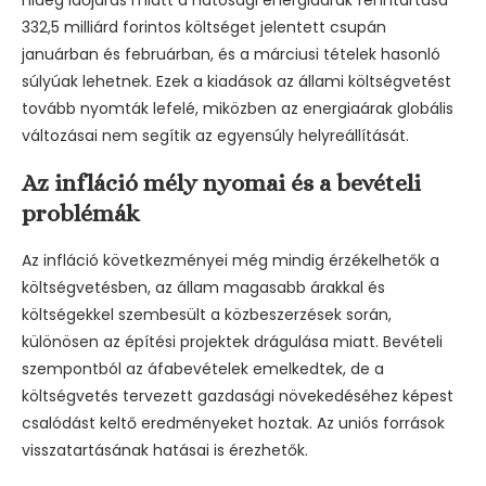
hideg időjárás miatt a hatósági energiaárak fenntartása
332,5 milliárd forintos költséget jelentett csupán
januárban és februárban, és a márciusi tételek hasonló
súlyúak lehetnek. Ezek a kiadások az állami költségvetést
tovább nyomták lefelé, miközben az energiaárak globális
változásai nem segítik az egyensúly helyreállítását.
Az infláció mély nyomai és a bevételi
problémák
Az infláció következményei még mindig érzékelhetők a
költségvetésben, az állam magasabb árakkal és
költségekkel szembesült a közbeszerzések során,
különösen az építési projektek drágulása miatt. Bevételi
szempontból az áfabevételek emelkedtek, de a
költségvetés tervezett gazdasági növekedéséhez képest
csalódást keltő eredményeket hoztak. Az uniós források
visszatartásának hatásai is érezhetők.