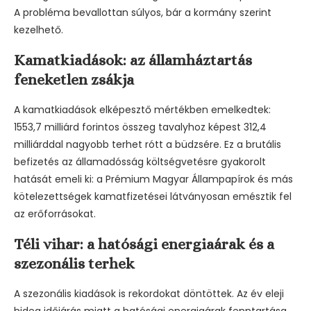
A probléma bevallottan súlyos, bár a kormány szerint
kezelhető.
Kamatkiadások: az államháztartás
feneketlen zsákja
A kamatkiadások elképesztő mértékben emelkedtek:
1553,7 milliárd forintos összeg tavalyhoz képest 312,4
milliárddal nagyobb terhet rótt a büdzsére. Ez a brutális
befizetés az államadósság költségvetésre gyakorolt
hatását emeli ki: a Prémium Magyar Állampapírok és más
kötelezettségek kamatfizetései látványosan emésztik fel
az erőforrásokat.
Téli vihar: a hatósági energiaárak és a
szezonális terhek
A szezonális kiadások is rekordokat döntöttek. Az év eleji