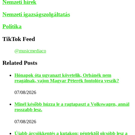
Nemzeti hírek
Nemzeti igazságszolgáltatás
Politika
TikTok Feed
@musicmediaco
Related Posts
Hónapok óta ugyanazt követelik, Orbánék nem
reagálnak, vajon Magyar Péterék fontolóra veszik?
07/08/2026
Minél később húzza le a ragtapaszt a Volkswagen, annál
rosszabb lesz.
07/08/2026
Újabb árcsökkentés a kutakon: péntektől olcsóbb lesz a