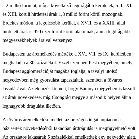
a 2 millió forintot, míg a következő legdrágább kerületek, a II., XI.
és XIII. körüli hirdetési árak 1,8 millió forint körül mozognak.
Érdekes módon, a legolcsóbb kerület, a XVII. és a XXIII. által
hirdetett árak is 950 ezer forint körül alakulnak, ami a legdrágább
megyeszékhelyek áraival versenyez.
Budapesten az áremelkedés mértéke a XV., VII. és IX. kerületben
meghaladta a 30 százalékot. Ezzel szemben Pest megyében, amely
Budapest agglomerációját magába foglalja, a tavalyi utolsó
negyedévben még gyorsulást tapasztaltak, szemben a főváros
lassulásával. Az elemzés kiemeli, hogy Baranya megyében is lassult
az árak növekedése, míg Csongrád megye a második helyen állt a
legnagyobb drágulást illetően.
A főváros áremelkedése mellett az országos ingatlanpiacon a
bázisérték növekedéséből fakadóan árdrágulás is megfigyelhető volt.
Az országos lakásárak 5 százalékkal emelkedtek egy negyedév alatt,