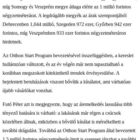
míg Somogy és Veszprém megye átlaga elérte az 1 millió forintos
négyzetméterárat. A legdrágább megyék az árak szempontjából
Debrecenben 1,044 millió, Szegeden 972 ezer, Győrben 942 ezer
forintos, míg Veszprémben 933 ezer forintos négyzetméteráron
hirdetnek.
Az Otthon Start Program bevezetésével összefüggésben, a kereslet
hullámzóan változott, és az év végén már nem tapasztalható a
korábban megszokott kitekinthető trendek érvényesülése. A
bejelentett beruházások viszont bővítik a kínálatot, ami várhatóan
újabb vásárlókat vonzhat.
Futó Péter azt is megjegyezte, hogy az áremelkedés lassulása több
tényező hatására is várható: a lakásárak már régen a csúcsok
közelében állnak, miközben a bővülő kínálat is mérsékelheti a
további drágulást. Továbbá az Otthon Start Program által bevezetett
1,5 millió forintos négyzetméterár-limit is szerepet játszhat a további