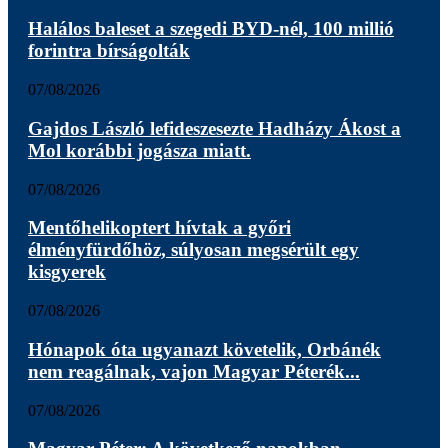
Halálos baleset a szegedi BYD-nél, 100 millió
forintra bírságolták
07/08/2026
Gajdos László lefideszesezte Hadházy Ákost a
Mol korábbi jogásza miatt.
07/08/2026
Mentőhelikoptert hívtak a győri
élményfürdőhöz, súlyosan megsérült egy
kisgyerek
07/08/2026
Hónapok óta ugyanazt követelik, Orbánék
nem reagálnak, vajon Magyar Péterék...
07/08/2026