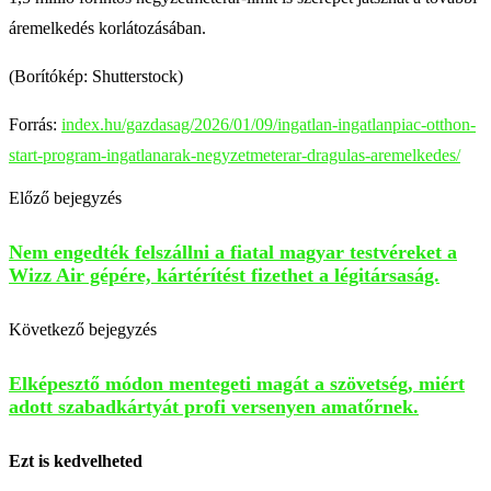
áremelkedés korlátozásában.
(Borítókép: Shutterstock)
Forrás:
index.hu/gazdasag/2026/01/09/ingatlan-ingatlanpiac-otthon-
start-program-ingatlanarak-negyzetmeterar-dragulas-aremelkedes/
Előző bejegyzés
Nem engedték felszállni a fiatal magyar testvéreket a
Wizz Air gépére, kártérítést fizethet a légitársaság.
Következő bejegyzés
Elképesztő módon mentegeti magát a szövetség, miért
adott szabadkártyát profi versenyen amatőrnek.
Ezt is kedvelheted