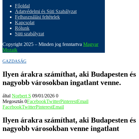
Főoldal
Adatvédelmi és Süti Szabályzat
Felhasználási feltételek
Kapcsolat
Rólunk
Süti szabályzat
Copyright 2025 – Minden jog fenntartva
Magyar
Mozaik
GAZDASÁG
Ilyen árakra számíthat, aki Budapesten és
nagyobb városokban ingatlant venne.
által
Norbert S
09/01/2026
0
Megosztás
0
Facebook
Twitter
Pinterest
Email
Facebook
Twitter
Pinterest
Email
Ilyen árakra számíthat, aki Budapesten és
nagyobb városokban venne ingatlant