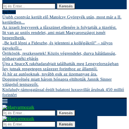
Keresés
Top Posts
Újabb csontváz került elő Matolcsy Györgyék után, most már a II.
kerületben...
Az izraeli fegyverek a tűzszünet ellenére is folytatják a tüzelést.
Itt van az uniós rendelet, ami miatt Magyarországot ismét
beperelhetik.
„Be kell lépni a Fideszbe, és jelenteni a kollégákról” – súlyos
ügyekről...
Örökösök, reszkessetek! Közös végrendelet, durva hálátlanság,
póthagyatéki eljárás
Újra a SpaceX rakétadarabjait találhatták meg Lengyelországban
Így jutnak rengetegen százezer forinthoz az államtól.
Jó hír az autósoknak, tovább esik az üzemanyag ára.
Doppingvétség miatt három hónapra eltiltották Jannik Sinner
világelső teniszezőt.
Kisfaludy-támogatással épült balatoni luxusvillát árulnak 450 millió
forintért
Keresés
Keresés