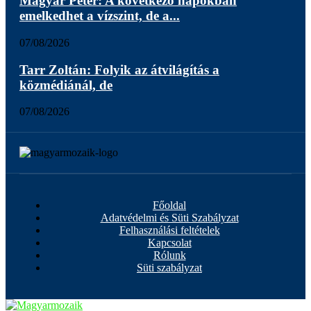
Magyar Péter: A következő napokban
emelkedhet a vízszint, de a...
07/08/2026
Tarr Zoltán: Folyik az átvilágítás a
közmédiánál, de
07/08/2026
Főoldal
Adatvédelmi és Süti Szabályzat
Felhasználási feltételek
Kapcsolat
Rólunk
Süti szabályzat