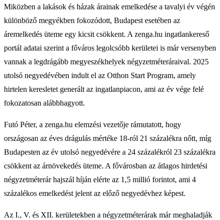
Miközben a lakások és házak árainak emelkedése a tavalyi év végén
különböző megyékben fokozódott, Budapest esetében az
áremelkedés üteme egy kicsit csökkent. A zenga.hu ingatlankereső
portál adatai szerint a főváros legolcsóbb kerületei is már versenyben
vannak a legdrágább megyeszékhelyek négyzetméteráraival. 2025
utolsó negyedévében indult el az Otthon Start Program, amely
hirtelen keresletet generált az ingatlanpiacon, ami az év vége felé
fokozatosan alábbhagyott.
Futó Péter, a zenga.hu elemzési vezetője rámutatott, hogy
országosan az éves drágulás mértéke 18-ról 21 százalékra nőtt, míg
Budapesten az év utolsó negyedévére a 24 százalékról 23 százalékra
csökkent az árnövekedés üteme. A fővárosban az átlagos hirdetési
négyzetméterár hajszál híján elérte az 1,5 millió forintot, ami 4
százalékos emelkedést jelent az előző negyedévhez képest.
Az I., V. és XII. kerületekben a négyzetméterárak már meghaladják