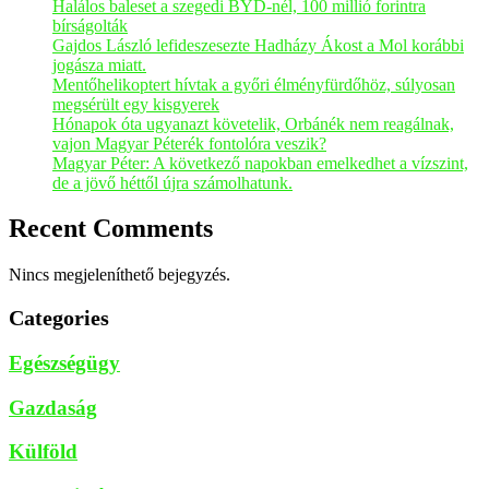
Halálos baleset a szegedi BYD-nél, 100 millió forintra
bírságolták
Gajdos László lefideszesezte Hadházy Ákost a Mol korábbi
jogásza miatt.
Mentőhelikoptert hívtak a győri élményfürdőhöz, súlyosan
megsérült egy kisgyerek
Hónapok óta ugyanazt követelik, Orbánék nem reagálnak,
vajon Magyar Péterék fontolóra veszik?
Magyar Péter: A következő napokban emelkedhet a vízszint,
de a jövő héttől újra számolhatunk.
Recent Comments
Nincs megjeleníthető bejegyzés.
Categories
Egészségügy
Gazdaság
Külföld