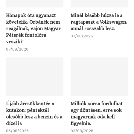
Hónapok óta ugyanazt
Minél később húzza le a
követelik, Orbánék nem
ragtapaszt a Volkswagen,
reagálnak, vajon Magyar
annál rosszabb lesz.
Péterék fontolóra
07/08/2026
veszik?
07/08/2026
Újabb árcsökkentés a
Milliók sorsa fordulhat
kutakon: péntektől
egy döntésen, erre sok
olcsóbb lesz a benzin és a
magyarnak oda kell
dízel is
figyelnie.
06/08/2026
03/08/2026