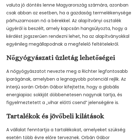
valuta jó döntés lenne Magyarország számára, azonban
csak abban az esetben, ha a gazdaság termelékenysége
párhuzamosan nő a bérekkel. Az alapítványi osztalék
ügyéről is beszélt, amely kapcsán hangsúlyozta, hogy a
kérdést jogszerűen rendezni lehet, ha az alapítványokkal
egyénileg megállapodnak a megfelelő feltételekről.
Nőgyógyászati üzletág lehetőségei
A nőgyógyászatot nevezte meg a Richter legfontosabb
iparágának, amelyben a legnagyobb potenciál rejlik. Az
interjú során Orbán Gábor kifejtette, hogy a globális
energiapiac sokkját döbbenetesen nagynak tartja, és
figyelmeztetett a „vihar előtti csend” jelenségére is.
Tartalékok és jövőbeli kilátások
A vállalat fenntartja a tartalékokat, amelyeket szükség
esetén több évre előre terveznek. Orbán Gábor