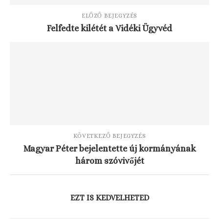
ELŐZŐ BEJEGYZÉS
Felfedte kilétét a Vidéki Ügyvéd
KÖVETKEZŐ BEJEGYZÉS
Magyar Péter bejelentette új kormányának
három szóvivőjét
EZT IS KEDVELHETED