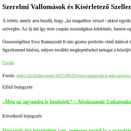
Szerelmi Vallomások és Kísérletező Szell
A refrén, amely arra buzdít, hogy „ha magadhoz veszel / akkor együtt
szövegbe. Az új dal így nem csupán nosztalgikus kitekintés, hanem egy
Összességében Eros Ramazzotti Il mio giorno preferito című dalával n
figyelemmel kísérni, milyen további meglepetéseket tartogat a közelj
Forrás
Forrás:
index.hu/kultur/zene/2025/08/26/eros-ramazotti-il-mio-giorno-
Előző bejegyzés
„Még az agyamba is benéztek” – Aljakszandr Lukasenka te
Következő bejegyzés
Hónapok óta börtönben van, mégsem mond le a mandátum