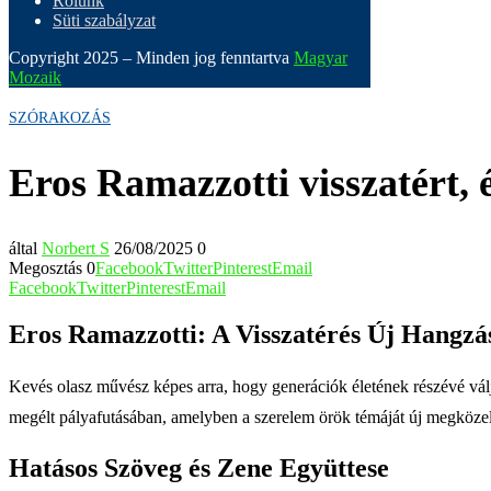
Rólunk
Süti szabályzat
Copyright 2025 – Minden jog fenntartva
Magyar
Mozaik
SZÓRAKOZÁS
Eros Ramazzotti visszatért, 
által
Norbert S
26/08/2025
0
Megosztás
0
Facebook
Twitter
Pinterest
Email
Facebook
Twitter
Pinterest
Email
Eros Ramazzotti: A Visszatérés Új Hangzá
Kevés olasz művész képes arra, hogy generációk életének részévé váljo
megélt pályafutásában, amelyben a szerelem örök témáját új megközelíté
Hatásos Szöveg és Zene Együttese