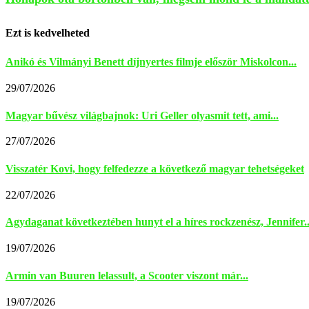
Ezt is kedvelheted
Anikó és Vilmányi Benett díjnyertes filmje először Miskolcon...
29/07/2026
Magyar bűvész világbajnok: Uri Geller olyasmit tett, ami...
27/07/2026
Visszatér Kovi, hogy felfedezze a következő magyar tehetségeket
22/07/2026
Agydaganat következtében hunyt el a híres rockzenész, Jennifer..
19/07/2026
Armin van Buuren lelassult, a Scooter viszont már...
19/07/2026