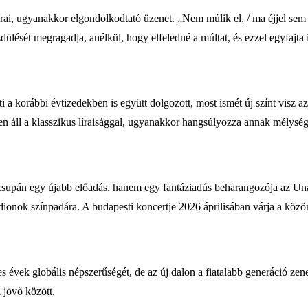
írai, ugyanakkor elgondolkodtató üzenet. „Nem múlik el, / ma éjjel sem
dülését megragadja, anélkül, hogy elfeledné a múltat, és ezzel egyfajta 
 a korábbi évtizedekben is együtt dolgozott, most ismét új színt visz 
en áll a klasszikus líraisággal, ugyanakkor hangsúlyozza annak mélység
em csupán egy újabb előadás, hanem egy fantáziadús beharangozója az Un
adionok színpadára. A budapesti koncertje 2026 áprilisában várja a közö
vek globális népszerűségét, de az új dalon a fiatalabb generáció zenei 
 jövő között.