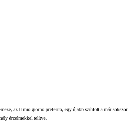
eze, az Il mio giorno preferito, egy újabb színfolt a már sokszor
mély érzelmekkel telítve.