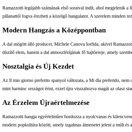
Ramazzotti legújabb számának első soraival indít, ahol megjelenik a l
pillanattól fogva érezheti a közelgő hangulatot. A szerelem minden rez
Modern Hangzás a Középpontban
A dal mögött álló producer, Michele Canova Iorfida, akivel Ramazzotti
díszítő elem, hanem a dal atmoszférájának fő hajtóereje, amely szemb
Nosztalgia és Új Kezdet
Az Il mio giorno preferito spanyol változata, a Mi día preferido, n
mint harminc országot érint, ezzel újra visszahozva magát az olasz st
Az Érzelem Újraértelmezése
Ramazzotti hangja egyértelműen hordozza a nyolcvanas és kilencvenes é
modern popkultúra között, amely izgalmas átmenetet jelent a múlt és a