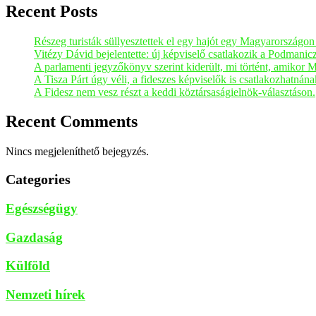
Recent Posts
Részeg turisták süllyesztettek el egy hajót egy Magyarországo
Vitézy Dávid bejelentette: új képviselő csatlakozik a Podmani
A parlamenti jegyzőkönyv szerint kiderült, mi történt, amikor 
A Tisza Párt úgy véli, a fideszes képviselők is csatlakozhatnán
A Fidesz nem vesz részt a keddi köztársaságielnök-választáson.
Recent Comments
Nincs megjeleníthető bejegyzés.
Categories
Egészségügy
Gazdaság
Külföld
Nemzeti hírek