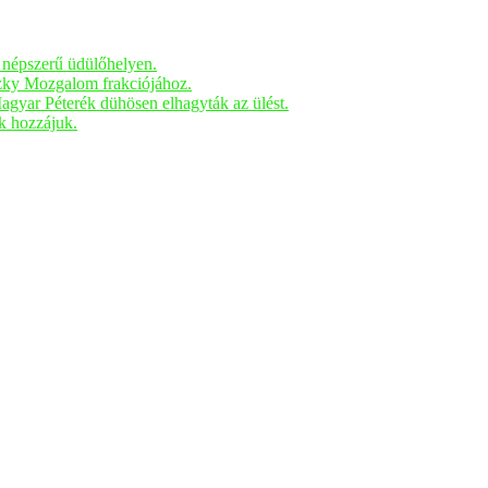
n népszerű üdülőhelyen.
czky Mozgalom frakciójához.
Magyar Péterék dühösen elhagyták az ülést.
ak hozzájuk.