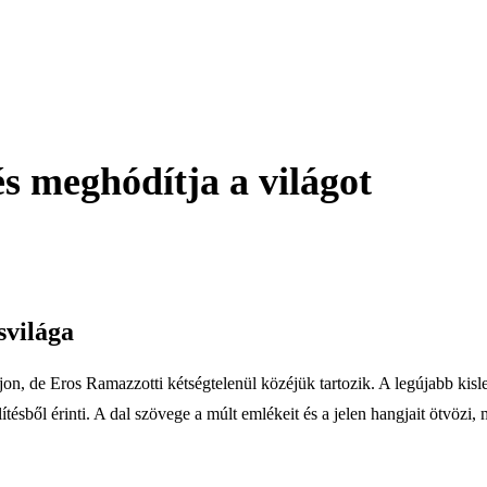
és meghódítja a világot
svilága
n, de Eros Ramazzotti kétségtelenül közéjük tartozik. A legújabb kislem
sből érinti. A dal szövege a múlt emlékeit és a jelen hangjait ötvözi, 