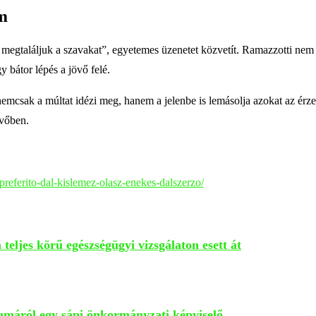
em
 megtaláljuk a szavakat”, egyetemes üzenetet közvetít. Ramazzotti nem 
 bátor lépés a jövő felé.
emcsak a múltat idézi meg, hanem a jelenbe is lemásolja azokat az érz
övőben.
preferito-dal-kislemez-olasz-enekes-dalszerzo/
ljes körű egészségügyi vizsgálaton esett át
áról egy sápi önkormányzati képviselő.