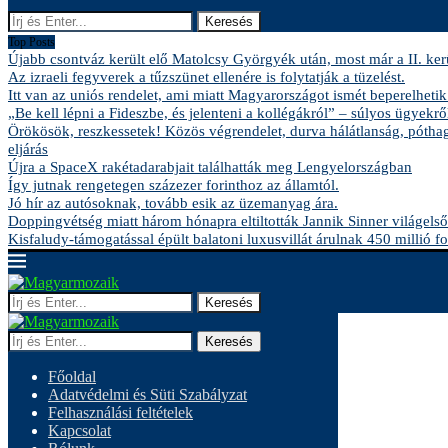
Keresés
Top Posts
Újabb csontváz került elő Matolcsy Györgyék után, most már a II. kerü
Az izraeli fegyverek a tűzszünet ellenére is folytatják a tüzelést.
Itt van az uniós rendelet, ami miatt Magyarországot ismét beperelhetik
„Be kell lépni a Fideszbe, és jelenteni a kollégákról” – súlyos ügyekről
Örökösök, reszkessetek! Közös végrendelet, durva hálátlanság, pótha
eljárás
Újra a SpaceX rakétadarabjait találhatták meg Lengyelországban
Így jutnak rengetegen százezer forinthoz az államtól.
Jó hír az autósoknak, tovább esik az üzemanyag ára.
Doppingvétség miatt három hónapra eltiltották Jannik Sinner világelső
Kisfaludy-támogatással épült balatoni luxusvillát árulnak 450 millió fo
Keresés
Keresés
Főoldal
Adatvédelmi és Süti Szabályzat
Felhasználási feltételek
Kapcsolat