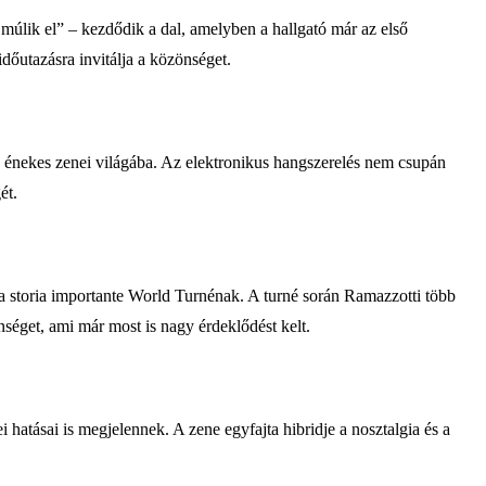
 múlik el” – kezdődik a dal, amelyben a hallgató már az első
időutazásra invitálja a közönséget.
az énekes zenei világába. Az elektronikus hangszerelés nem csupán
ét.
a storia importante World Turnénak. A turné során Ramazzotti több
nséget, ami már most is nagy érdeklődést kelt.
hatásai is megjelennek. A zene egyfajta hibridje a nosztalgia és a