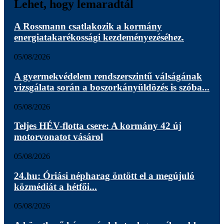
Lehet, hogy lemaradtál
A Rossmann csatlakozik a kormány
energiatakarékossági kezdeményezéséhez.
05/08/2026
A gyermekvédelem rendszerszintű válságának
vizsgálata során a boszorkányüldözés is szóba...
05/08/2026
Teljes HÉV-flotta csere: A kormány 42 új
motorvonatot vásárol
05/08/2026
24.hu: Óriási népharag öntött el a megújuló
közmédiát a hétfői...
05/08/2026