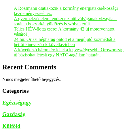
A Rossmann csatlakozik a kormány energiatakarékossági
kezdeményezéséhez.
A gyermekvédelem rendszerszintű válságának vizsgálata
során a boszorkányüldözés is szóba került.
Teljes HÉV-flotta csere: A kormány 42 új motorvonatot
vásárol
24.hu: Óriási népharag öntött el a megújuló közmédiát a
hétfői kinevezések következtében
A következő három év lehet a legveszélyesebb: Oroszország
új bázisokat létesít egy NATO-tagállam határán.
Recent Comments
Nincs megjeleníthető bejegyzés.
Categories
Egészségügy
Gazdaság
Külföld