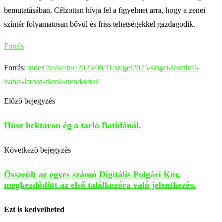
bemutatásában. Célzottan hívja fel a figyelmet arra, hogy a zenei
színtér folyamatosan bővül és friss tehetségekkel gazdagodik.
Forrás
Forrás:
index.hu/kultur/2025/08/11/sziget2025-sziget-fesztival-
isabel-larosa-tiktok-trend-viral/
Előző bejegyzés
Húsz hektáron ég a tarló Batidánál.
Következő bejegyzés
Összeült az egyes számú Digitális Polgári Kör,
megkezdődött az első találkozóra való jelentkezés.
Ezt is kedvelheted