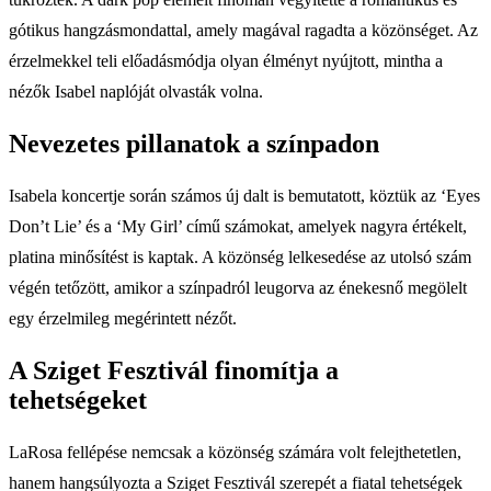
gótikus hangzásmondattal, amely magával ragadta a közönséget. Az
érzelmekkel teli előadásmódja olyan élményt nyújtott, mintha a
nézők Isabel naplóját olvasták volna.
Nevezetes pillanatok a színpadon
Isabela koncertje során számos új dalt is bemutatott, köztük az ‘Eyes
Don’t Lie’ és a ‘My Girl’ című számokat, amelyek nagyra értékelt,
platina minősítést is kaptak. A közönség lelkesedése az utolsó szám
végén tetőzött, amikor a színpadról leugorva az énekesnő megölelt
egy érzelmileg megérintett nézőt.
A Sziget Fesztivál finomítja a
tehetségeket
LaRosa fellépése nemcsak a közönség számára volt felejthetetlen,
hanem hangsúlyozta a Sziget Fesztivál szerepét a fiatal tehetségek