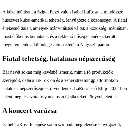
A közelmúltban, a Sziget Fesztiválon Isabel LaRosa, a mindössze
húszéves kubai-amerikai tehetség, lenyűgözte a közönséget. A fiatal
énekesnő dalait, amelyek már virálissá váltak a közösségi médiában,
most élőben is bemutatta, és a rekkenő hőség ellenére sikerült
megteremtenie a különleges atmoszférát a Nagyszínpadon.
Fiatal tehetség, hatalmas népszerűség
Bár nevét sokan még kevésbé ismerik, mint a fő produkciók
szereplőit, dalai a TikTok-on és a zenei streamingplatformokon
hatalmas népszerűségnek örvendenek. LaRosa első EP-je 2022-ben
jelent meg, és azóta folyamatosan új sikereket könyvelhetett el.
A koncert varázsa
Isabel LaRosa fellépése során színpadi megjelenése lenyűgözött,