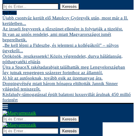
Keresés
Top Posts
Újabb csontváz került elő Matolcsy Györgyék után, most már a II.
kerületben...
Az izraeli fegyverek a tűzszünet ellenére is folytatják a tüzelést.
Itt van az uniós rendelet, ami miatt Magyarországot ismét
beperelhetik.
„Be kell lépni a Fideszbe, és jelenteni a kollégákról” – súlyos
ügyekről...
Örökösök, reszkessetek! Közös végrendelet, durva hálátlanság,
póthagyatéki eljárás
Újra a SpaceX rakétadarabjait találhatták meg Lengyelországban
Így jutnak rengetegen százezer forinthoz az államtól.
Jó hír az autósoknak, tovább esik az üzemanyag ára.
Doppingvétség miatt három hónapra eltiltották Jannik Sinner
világelső teniszezőt.
Kisfaludy-támogatással épült balatoni luxusvillát árulnak 450 millió
forintért
Keresés
Keresés