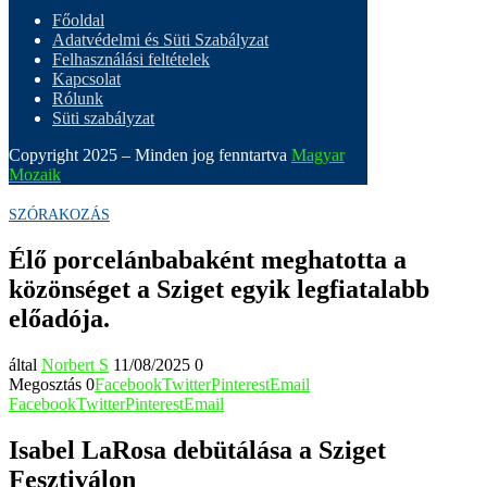
Főoldal
Adatvédelmi és Süti Szabályzat
Felhasználási feltételek
Kapcsolat
Rólunk
Süti szabályzat
Copyright 2025 – Minden jog fenntartva
Magyar
Mozaik
SZÓRAKOZÁS
Élő porcelánbabaként meghatotta a
közönséget a Sziget egyik legfiatalabb
előadója.
által
Norbert S
11/08/2025
0
Megosztás
0
Facebook
Twitter
Pinterest
Email
Facebook
Twitter
Pinterest
Email
Isabel LaRosa debütálása a Sziget
Fesztiválon