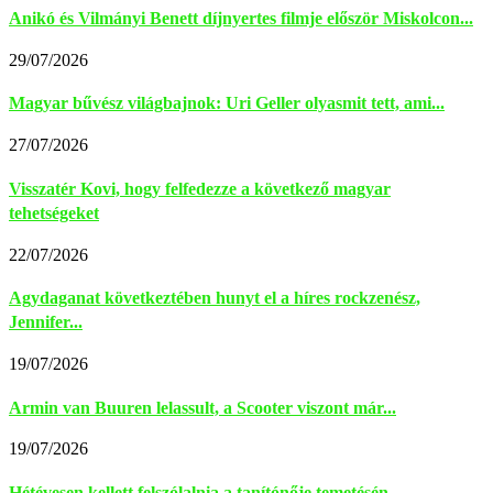
Anikó és Vilmányi Benett díjnyertes filmje először Miskolcon...
29/07/2026
Magyar bűvész világbajnok: Uri Geller olyasmit tett, ami...
27/07/2026
Visszatér Kovi, hogy felfedezze a következő magyar
tehetségeket
22/07/2026
Agydaganat következtében hunyt el a híres rockzenész,
Jennifer...
19/07/2026
Armin van Buuren lelassult, a Scooter viszont már...
19/07/2026
Hétévesen kellett felszólalnia a tanítónője temetésén.