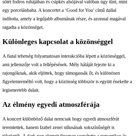
sötét fodros ruhájában és csipkés alsójával valóban úgy tűnt, mint
egy porcelánbaba. A koncertet a ‘Good for You’ című dallal
indította, amely a legújabb albumának része, és azonnal magával
ragadta a közönséget.
Különleges kapcsolat a közönséggel
A fiatal tehetség folyamatosan interakcióba lépett a közönséggel,
ami jellemzője volt a fellépésének. Mély háláját fejezte ki a
rajongóknak, akik eljöttek, hogy támogassák őt, és különösen
figyelemreméltó volt, hogy a közönség többször is együtt énekelte a
legismertebb dalait.
Az élmény egyedi atmoszférája
A koncert különböző dalai nemcsak hogy egyedi atmoszférát
teremtettek, hanem Izabel zenei stílusának sokszínűségét is
tükrözték. A dark pop elemeit finoman vegyítette a romantikus és