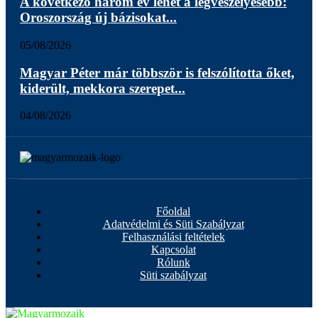
A következő három év lehet a legveszélyesebb:
Oroszország új bázisokat...
05/08/2026
Magyar Péter már többször is felszólította őket,
kiderült, mekkora szerepet...
04/08/2026
Főoldal
Adatvédelmi és Süti Szabályzat
Felhasználási feltételek
Kapcsolat
Rólunk
Süti szabályzat