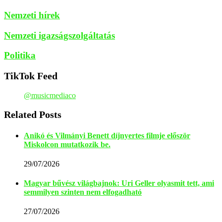
Nemzeti hírek
Nemzeti igazságszolgáltatás
Politika
TikTok Feed
@musicmediaco
Related Posts
Anikó és Vilmányi Benett díjnyertes filmje először
Miskolcon mutatkozik be.
29/07/2026
Magyar bűvész világbajnok: Uri Geller olyasmit tett, ami
semmilyen szinten nem elfogadható
27/07/2026