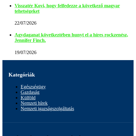
Visszatér Kovi, hogy felfedezze a következő magyar
tehetségeket
22/07/2026
Agydaganat következtében hunyt el a híres rockzenész,
Jennifer Finch.
19/07/2026
Kategóriák
Egészségügy
Gazdaság
Külföld
Nemzeti hírek
Nemzeti igazságszolgáltatás