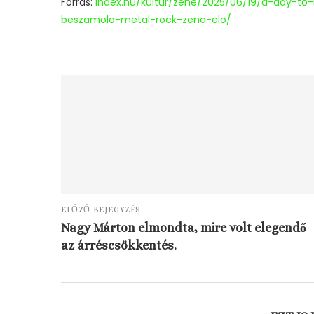
Forrás:
index.hu/kultur/zene/2025/06/19/a-day-t
beszamolo-metal-rock-zene-elo/
ELŐZŐ BEJEGYZÉS
Nagy Márton elmondta, mire volt elegendő
az árréscsökkentés.