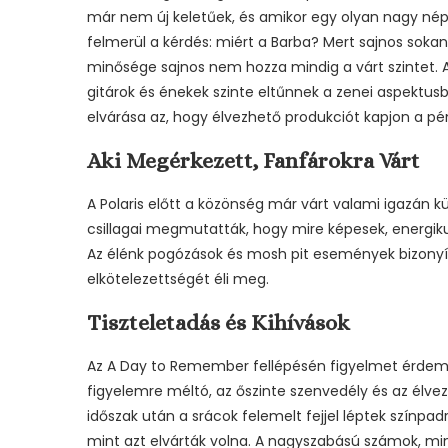
már nem új keletűek, és amikor egy olyan nagy nép
felmerül a kérdés: miért a Barba? Mert sajnos sokan
minősége sajnos nem hozza mindig a várt szintet.
gitárok és énekek szinte eltűnnek a zenei aspektusb
elvárása az, hogy élvezhető produkciót kapjon a pé
Aki Megérkezett, Fanfárokra Várt
A Polaris előtt a közönség már várt valami igazán kü
csillagai megmutatták, hogy mire képesek, energiku
Az élénk pogózások és mosh pit események bizonyí
elkötelezettségét éli meg.
Tiszteletadás és Kihívások
Az A Day to Remember fellépésén figyelmet érdemel,
figyelemre méltó, az őszinte szenvedély és az élvez
időszak után a srácok felemelt fejjel léptek színpa
mint azt elvárták volna. A nagyszabású számok, min