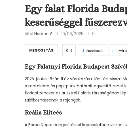
Egy falat Florida Buda
keserűséggel fűszerez
által
Norbert S
19/06/2025
0
MEGOSZTÁS
0
Facebook
Twitt
Egy Falatnyi Florida Budapest Szív
2025. június 16-án 11 év várakozás után tért vissz
a metalcore és pop-punk határait egyesítő zenei i
floridai zenekar az ausztrál Polaris társaságában lé
találkozhassanak a rajongók.
Reális Eliteés
A Barba Negra hangosítással kapcsolatban viszont 