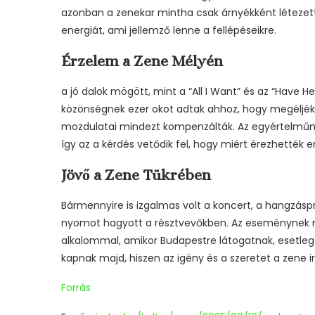
azonban a zenekar mintha csak árnyékként létezett
energiát, ami jellemző lenne a fellépéseikre.
Érzelem a Zene Mélyén
a jó dalok mögött, mint a “All I Want” és az “Have 
közönségnek ezer okot adtak ahhoz, hogy megéljék 
mozdulatai mindezt kompenzálták. Az egyértelműni 
így az a kérdés vetődik fel, hogy miért érezhették 
Jövő a Zene Tükrében
Bármennyire is izgalmas volt a koncert, a hangzás
nyomot hagyott a résztvevőkben. Az eseménynek 
alkalommal, amikor Budapestre látogatnak, esetl
kapnak majd, hiszen az igény és a szeretet a zene ir
Forrás