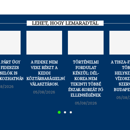
LEHET, HOGY LEMARADTÁL
A PÁRT ÚGY
A FIDESZ NEM
TÖRTÉNELMI
A TISZA-
A FIDESZES
VESZ RÉSZT A
FORDULAT
TÖ
SELŐK IS
KEDDI
KÉSZÜL: DÉL-
HELYSZ
KOZHATNÁNAK...
KÖZTÁRSASÁGIELNÖK-
KOREA NEM
VÍZOSZ
VÁLASZTÁSON.
TEKINTI TÖBBÉ
SZER
08/2026
ÉSZAK-KOREÁT FŐ
BUDAPE
05/08/2026
ELLENSÉGÉNEK
05/08/
05/08/2026