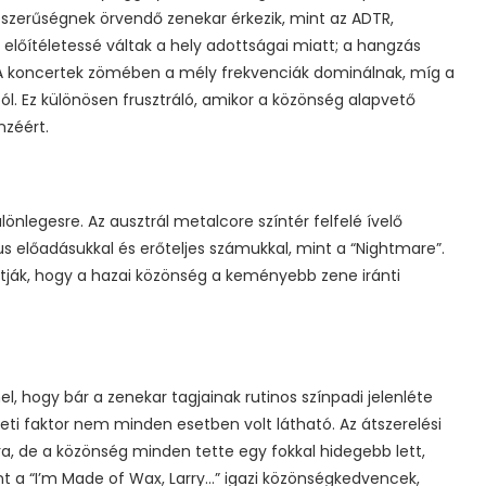
szerűségnek örvendő zenekar érkezik, mint az ADTR,
 előítéletessé váltak a hely adottságai miatt; a hangzás
 A koncertek zömében a mély frekvenciák dominálnak, míg a
ól. Ez különösen frusztráló, amikor a közönség alapvető
nzéért.
lönlegesre. Az ausztrál metalcore színtér felfelé ívelő
s előadásukkal és erőteljes számukkal, mint a “Nightmare”.
tják, hogy a hazai közönség a keményebb zene iránti
 hogy bár a zenekar tagjainak rutinos színpadi jelenléte
eti faktor nem minden esetben volt látható. Az átszerelési
dra, de a közönség minden tette egy fokkal hidegebb lett,
t a “I’m Made of Wax, Larry…” igazi közönségkedvencek,