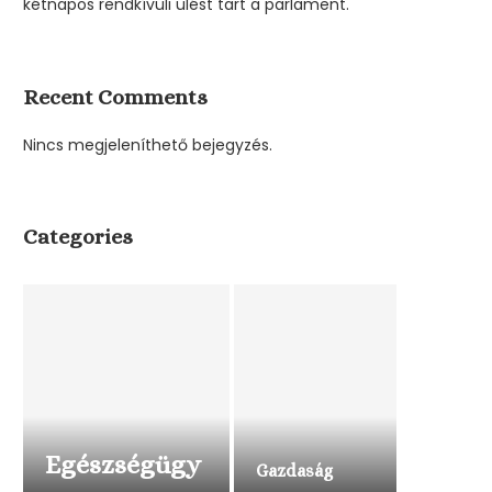
kétnapos rendkívüli ülést tart a parlament.
Recent Comments
Nincs megjeleníthető bejegyzés.
Categories
Egészségügy
Gazdaság