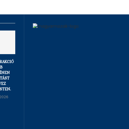
FRAKCIÓ
RUFF BÁLINT
A ROSSMANN
BB
KEZDEMÉNYEZÉSÉRE
CSATLAKOZIK A
ÍNEN
JÖVŐ HÉTEN
KORMÁNY
TÁST
KÉTNAPOS
ENERGIATAKARÉKOSSÁGI
VEZ
RENDKÍVÜLI
KEZDEMÉNYEZÉSÉHEZ.
STEN.
ÜLÉST TART A...
05/08/2026
2026
05/08/2026