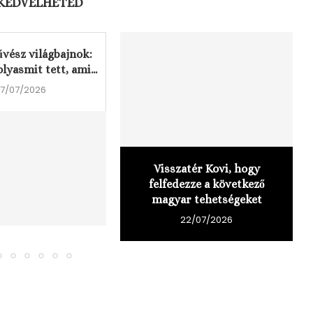
 KEDVELHETED
vész világbajnok:
olyasmit tett, ami...
7/07/2026
Visszatér Kovi, hogy
felfedezze a következő
magyar tehetségeket
22/07/2026