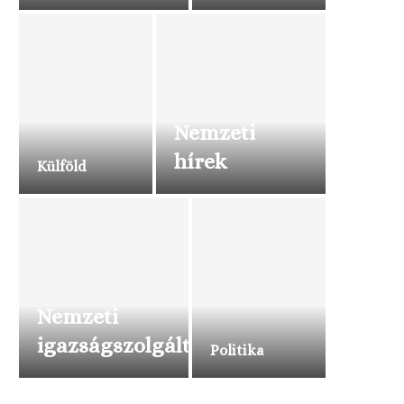
Nemzeti
hírek
Külföld
Nemzeti
igazságszolgáltatás
Politika