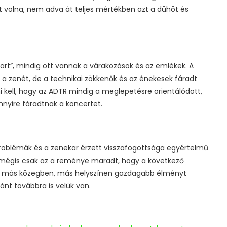
 volna, nem adva át teljes mértékben azt a dühöt és
Heart”, mindig ott vannak a várakozások és az emlékek. A
a zenét, de a technikai zökkenők és az énekesek fáradt
kell, hogy az ADTR mindig a meglepetésre orientálódott,
ennyire fáradtnak a koncertet.
problémák és a zenekar érzett visszafogottsága egyértelmű
mégis csak az a reménye maradt, hogy a következő
eg más közegben, más helyszínen gazdagabb élményt
ánt továbbra is velük van.