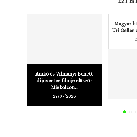
EZT IS
Magyar bű
Uri Geller 
2
Anikó és Vilmányi Benett
díjnyertes filmje először
Miskolcon...
29/07/2026