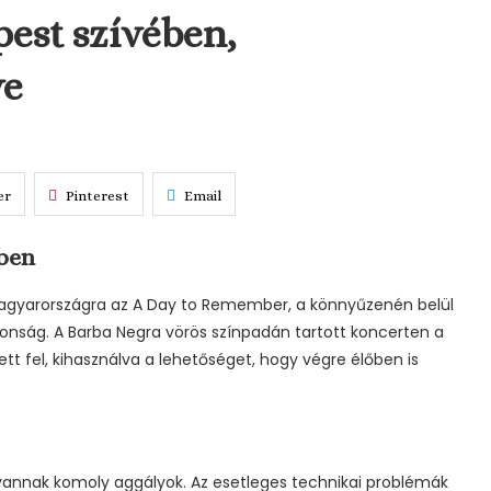
pest szívében,
ve
er
Pinterest
Email
ében
a Magyarországra az A Day to Remember, a könnyűzenén belül
konság. A Barba Negra vörös színpadán tartott koncerten a
pett fel, kihasználva a lehetőséget, hogy végre élőben is
vannak komoly aggályok. Az esetleges technikai problémák