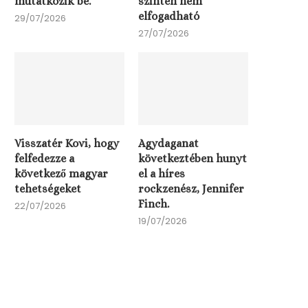
mutatkozik be.
szinten nem
elfogadható
29/07/2026
27/07/2026
Agydaganat következtében
hunyt el a híres rockzenész,
Jennifer...
19/07/2026
Visszatér Kovi, hogy
Agydaganat
felfedezze a
következtében hunyt
Armin van Buuren lelass
következő magyar
el a híres
Scooter viszont már.
tehetségeket
rockzenész, Jennifer
19/07/2026
Finch.
22/07/2026
19/07/2026