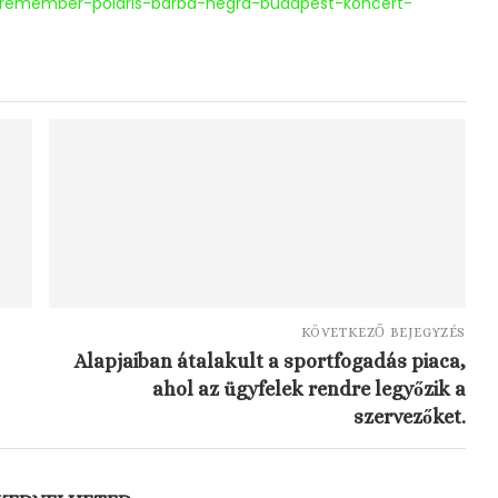
o-remember-polaris-barba-negra-budapest-koncert-
KÖVETKEZŐ BEJEGYZÉS
Alapjaiban átalakult a sportfogadás piaca,
ahol az ügyfelek rendre legyőzik a
szervezőket.