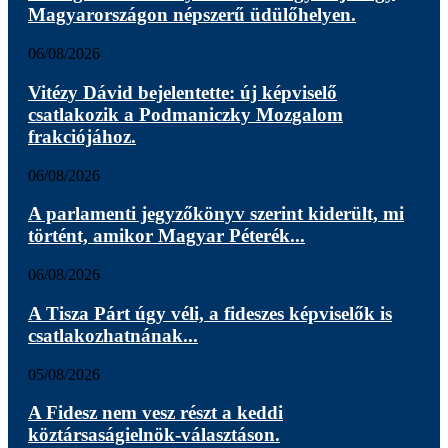
Magyarországon népszerű üdülőhelyen.
06/08/2026
Vitézy Dávid bejelentette: új képviselő
csatlakozik a Podmaniczky Mozgalom
frakciójához.
06/08/2026
A parlamenti jegyzőkönyv szerint kiderült, mi
történt, amikor Magyar Péterék...
06/08/2026
A Tisza Párt úgy véli, a fideszes képviselők is
csatlakozhatnának...
05/08/2026
A Fidesz nem vesz részt a keddi
köztársaságielnök-választáson.