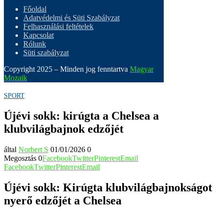
Főoldal
Adatvédelmi és Süti Szabályzat
Felhasználási feltételek
Kapcsolat
Rólunk
Süti szabályzat
Copyright 2025 – Minden jog fenntartva
Magyar
Mozaik
SPORT
Újévi sokk: kirúgta a Chelsea a
klubvilágbajnok edzőjét
által
Norbert S
01/01/2026
0
Megosztás
0
Facebook
Twitter
Pinterest
Email
Facebook
Twitter
Pinterest
Email
Újévi sokk: Kirúgta klubvilágbajnokságot
nyerő edzőjét a Chelsea