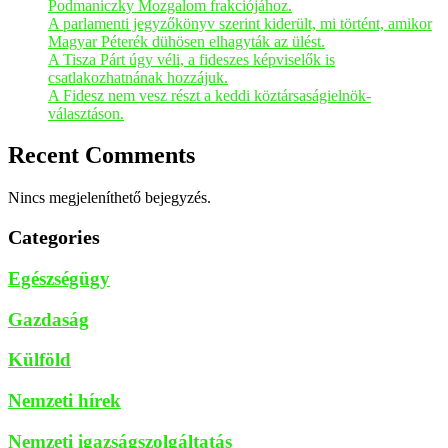
Podmaniczky Mozgalom frakciójához.
A parlamenti jegyzőkönyv szerint kiderült, mi történt, amikor
Magyar Péterék dühösen elhagyták az ülést.
A Tisza Párt úgy véli, a fideszes képviselők is
csatlakozhatnának hozzájuk.
A Fidesz nem vesz részt a keddi köztársaságielnök-
választáson.
Recent Comments
Nincs megjeleníthető bejegyzés.
Categories
Egészségügy
Gazdaság
Külföld
Nemzeti hírek
Nemzeti igazságszolgáltatás