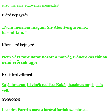
enzo-maresca-edzovaltas-menesztes/
Előző bejegyzés
„Nem merném magam Sir Alex Fergusonhoz
hasonlítani.”
Következő bejegyzés
Nem várt fordulatot hozott a norvég trónörökös fiának
nemi erőszak ügye.
Ezt is kedvelheted
Saját beosztottjai vitték padlóra Kokót, hatalmas meglepetés
volt.
03/08/2026
Leandro Paredes most a bíróval fordult szembe, a...