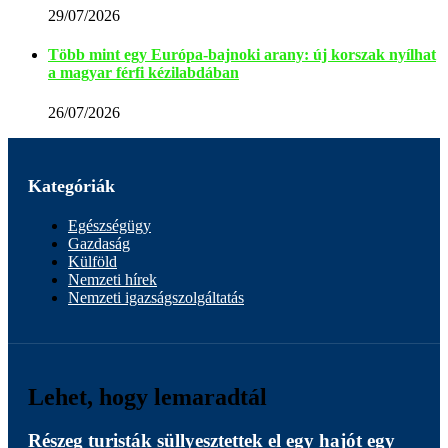
29/07/2026
Több mint egy Európa-bajnoki arany: új korszak nyílhat
a magyar férfi kézilabdában
26/07/2026
Kategóriák
Egészségügy
Gazdaság
Külföld
Nemzeti hírek
Nemzeti igazságszolgáltatás
Lehet, hogy lemaradtál
Részeg turisták süllyesztettek el egy hajót egy