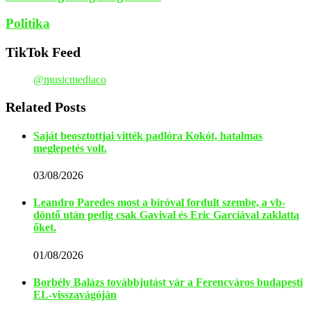
Politika
TikTok Feed
@musicmediaco
Related Posts
Saját beosztottjai vitték padlóra Kokót, hatalmas
meglepetés volt.
03/08/2026
Leandro Paredes most a bíróval fordult szembe, a vb-
döntő után pedig csak Gavival és Eric Garcíával zaklatta
őket.
01/08/2026
Borbély Balázs továbbjutást vár a Ferencváros budapesti
EL-visszavágóján