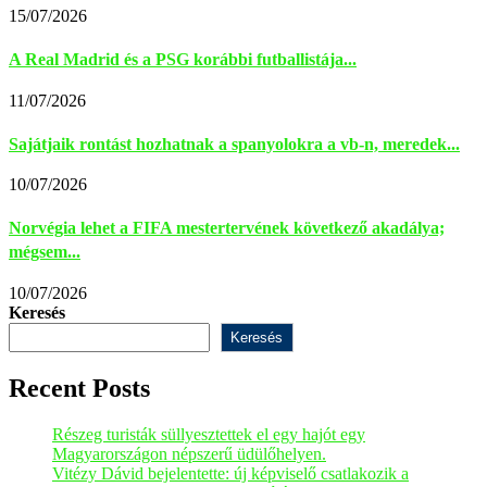
15/07/2026
A Real Madrid és a PSG korábbi futballistája...
11/07/2026
Sajátjaik rontást hozhatnak a spanyolokra a vb-n, meredek...
10/07/2026
Norvégia lehet a FIFA mestertervének következő akadálya;
mégsem...
10/07/2026
Keresés
Keresés
Recent Posts
Részeg turisták süllyesztettek el egy hajót egy
Magyarországon népszerű üdülőhelyen.
Vitézy Dávid bejelentette: új képviselő csatlakozik a