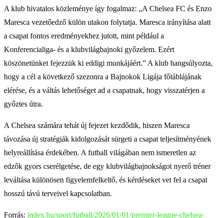
A klub hivatalos közleménye így fogalmaz: „A Chelsea FC és Enzo
Maresca vezetőedző külön utakon folytatja. Maresca irányítása alatt
a csapat fontos eredményekhez jutott, mint például a
Konferencialiga- és a klubvilágbajnoki győzelem. Ezért
köszönetünket fejezzük ki eddigi munkájáért.” A klub hangsúlyozta,
hogy a cél a következő szezonra a Bajnokok Ligája főtáblájának
elérése, és a váltás lehetőséget ad a csapatnak, hogy visszatérjen a
győztes útra.
A Chelsea számára tehát új fejezet kezdődik, hiszen Maresca
távozása új stratégiák kidolgozását sürgeti a csapat teljesítményének
helyreállítása érdekében. A futball világában nem ismeretlen az
edzők gyors cserélgetése, de egy klubvilágbajnokságot nyerő tréner
leváltása különösen figyelemfelkeltő, és kérdéseket vet fel a csapat
hosszú távú terveivel kapcsolatban.
Forrás:
index.hu/sport/futball/2026/01/01/premier-league-chelsea-