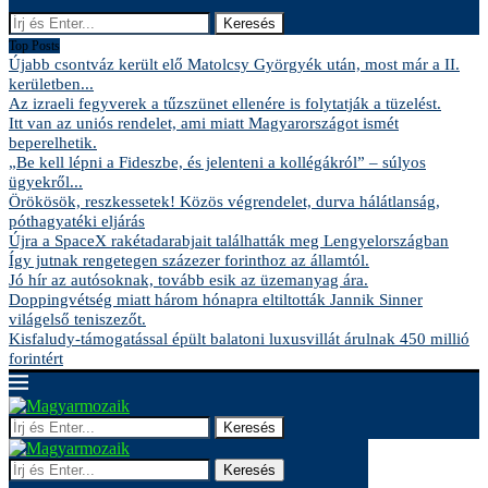
Keresés
Top Posts
Újabb csontváz került elő Matolcsy Györgyék után, most már a II.
kerületben...
Az izraeli fegyverek a tűzszünet ellenére is folytatják a tüzelést.
Itt van az uniós rendelet, ami miatt Magyarországot ismét
beperelhetik.
„Be kell lépni a Fideszbe, és jelenteni a kollégákról” – súlyos
ügyekről...
Örökösök, reszkessetek! Közös végrendelet, durva hálátlanság,
póthagyatéki eljárás
Újra a SpaceX rakétadarabjait találhatták meg Lengyelországban
Így jutnak rengetegen százezer forinthoz az államtól.
Jó hír az autósoknak, tovább esik az üzemanyag ára.
Doppingvétség miatt három hónapra eltiltották Jannik Sinner
világelső teniszezőt.
Kisfaludy-támogatással épült balatoni luxusvillát árulnak 450 millió
forintért
Keresés
Keresés