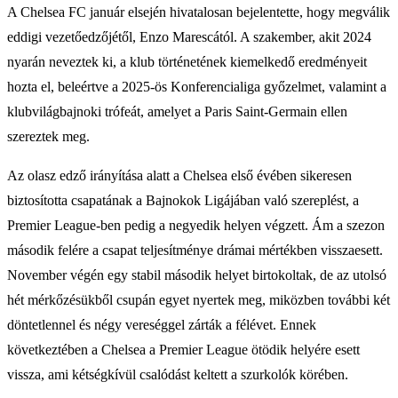
A Chelsea FC január elsején hivatalosan bejelentette, hogy megválik
eddigi vezetőedzőjétől, Enzo Marescától. A szakember, akit 2024
nyarán neveztek ki, a klub történetének kiemelkedő eredményeit
hozta el, beleértve a 2025-ös Konferencialiga győzelmet, valamint a
klubvilágbajnoki trófeát, amelyet a Paris Saint-Germain ellen
szereztek meg.
Az olasz edző irányítása alatt a Chelsea első évében sikeresen
biztosította csapatának a Bajnokok Ligájában való szereplést, a
Premier League-ben pedig a negyedik helyen végzett. Ám a szezon
második felére a csapat teljesítménye drámai mértékben visszaesett.
November végén egy stabil második helyet birtokoltak, de az utolsó
hét mérkőzésükből csupán egyet nyertek meg, miközben további két
döntetlennel és négy vereséggel zárták a félévet. Ennek
következtében a Chelsea a Premier League ötödik helyére esett
vissza, ami kétségkívül csalódást keltett a szurkolók körében.