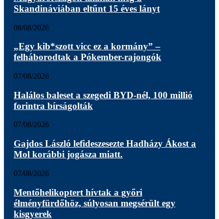
Skandináviában eltűnt 15 éves lányt
08/08/2026
„Egy kib*szott vicc ez a kormány” –
felháborodtak a Pókember-rajongók
07/08/2026
Halálos baleset a szegedi BYD-nél, 100 millió
forintra bírságolták
07/08/2026
Gajdos László lefideszesezte Hadházy Ákost a
Mol korábbi jogásza miatt.
07/08/2026
Mentőhelikoptert hívtak a győri
élményfürdőhöz, súlyosan megsérült egy
kisgyerek