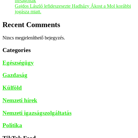
bírságolták
Gajdos László lefideszesezte Hadházy Ákost a Mol korábbi
jogásza miatt.
Recent Comments
Nincs megjeleníthető bejegyzés.
Categories
Egészségügy
Gazdaság
Külföld
Nemzeti hírek
Nemzeti igazságszolgáltatás
Politika
TikTok Feed