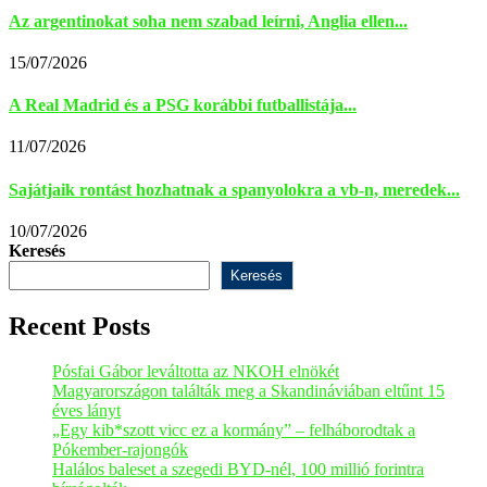
Az argentinokat soha nem szabad leírni, Anglia ellen...
15/07/2026
A Real Madrid és a PSG korábbi futballistája...
11/07/2026
Sajátjaik rontást hozhatnak a spanyolokra a vb-n, meredek...
10/07/2026
Keresés
Keresés
Recent Posts
Pósfai Gábor leváltotta az NKOH elnökét
Magyarországon találták meg a Skandináviában eltűnt 15
éves lányt
„Egy kib*szott vicc ez a kormány” – felháborodtak a
Pókember-rajongók
Halálos baleset a szegedi BYD-nél, 100 millió forintra