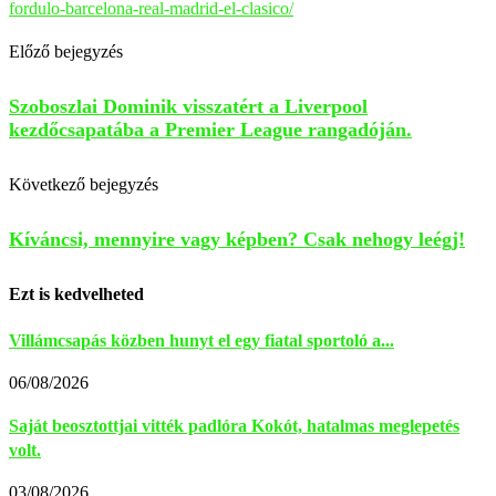
fordulo-barcelona-real-madrid-el-clasico/
Előző bejegyzés
Szoboszlai Dominik visszatért a Liverpool
kezdőcsapatába a Premier League rangadóján.
Következő bejegyzés
Kíváncsi, mennyire vagy képben? Csak nehogy leégj!
Ezt is kedvelheted
Villámcsapás közben hunyt el egy fiatal sportoló a...
06/08/2026
Saját beosztottjai vitték padlóra Kokót, hatalmas meglepetés
volt.
03/08/2026