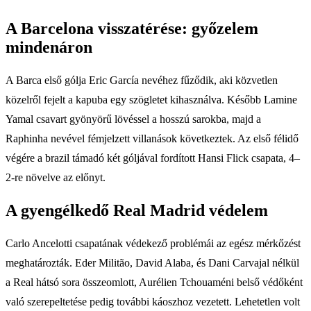
A Barcelona visszatérése: győzelem
mindenáron
A Barca első gólja Eric García nevéhez fűződik, aki közvetlen
közelről fejelt a kapuba egy szögletet kihasználva. Később Lamine
Yamal csavart gyönyörű lövéssel a hosszú sarokba, majd a
Raphinha nevével fémjelzett villanások következtek. Az első félidő
végére a brazil támadó két góljával fordított Hansi Flick csapata, 4–
2-re növelve az előnyt.
A gyengélkedő Real Madrid védelem
Carlo Ancelotti csapatának védekező problémái az egész mérkőzést
meghatározták. Eder Militão, David Alaba, és Dani Carvajal nélkül
a Real hátsó sora összeomlott, Aurélien Tchouaméni belső védőként
való szerepeltetése pedig további káoszhoz vezetett. Lehetetlen volt