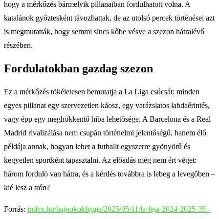
hogy a mérkőzés bármelyik pillanatban fordulhatott volna. A
katalánok győztesként távozhattak, de az utolsó percek történései azt
is megmutatták, hogy semmi sincs kőbe vésve a szezon hátralévő
részében.
Fordulatokban gazdag szezon
Ez a mérkőzés tökéletesen bemutatja a La Liga csúcsát: minden
egyes pillanat egy szervezetlen káosz, egy varázslatos labdaérintés,
vagy épp egy meghökkentő hiba lehetősége. A Barcelona és a Real
Madrid rivalizálása nem csupán történelmi jelentőségű, hanem élő
példája annak, hogyan lehet a futballt egyszerre gyönyörű és
kegyetlen sportként tapasztalni. Az előadás még nem ért véget:
három forduló van hátra, és a kérdés továbbra is lebeg a levegőben –
kié lesz a trón?
Forrás:
index.hu/bajnokokligaja/2025/05/11/la-liga-2024-2025-35.-