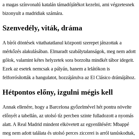
a magas színvonalú katalán támadójátékot kezelni, ami végzetesnek
bizonyult a madridiak számára.
Szenvedély, viták, dráma
A bírói döntések vitathatatlanul központi szerepet játszottak a
mérkőzés alakulásában. Elmaradt szabálytalanságok, meg nem adott
gólok, valamint kétes helyzetek sora borzolta mindkét tábor idegeit.
Ezek az esetek nemcsak a pályán, hanem a lelátókon is
felforrósították a hangulatot, hozzájárulva az El Clásico drámájához.
Hétpontos előny, izgulni mégis kell
Annak ellenére, hogy a Barcelona győzelmével hét pontra növelte
előnyét a tabellán, az utolsó tíz percben szinte fulladozott a nyomás
alatt. A Real Madrid mindent elkövetett az egyenlítésért: Mbappé
meg nem adott találata és utolsó perces ziccerei is arról tanúskodtak,