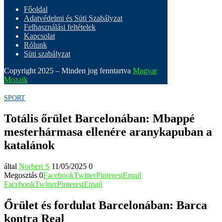
Főoldal
Adatvédelmi és Süti Szabályzat
Felhasználási feltételek
Kapcsolat
Rólunk
Süti szabályzat
Copyright 2025 – Minden jog fenntartva
Magyar
Mozaik
SPORT
Totális őrület Barcelonában: Mbappé
mesterhármasa ellenére aranykapuban a
katalánok
által
Norbert S
11/05/2025
0
Megosztás
0
Facebook
Twitter
Pinterest
Email
Facebook
Twitter
Pinterest
Email
Őrület és fordulat Barcelonában: Barca
kontra Real