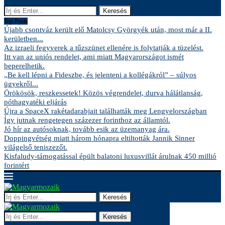
Keresés
Top Posts
Újabb csontváz került elő Matolcsy Györgyék után, most már a II.
kerületben...
Az izraeli fegyverek a tűzszünet ellenére is folytatják a tüzelést.
Itt van az uniós rendelet, ami miatt Magyarországot ismét
beperelhetik.
„Be kell lépni a Fideszbe, és jelenteni a kollégákról” – súlyos
ügyekről...
Örökösök, reszkessetek! Közös végrendelet, durva hálátlanság,
póthagyatéki eljárás
Újra a SpaceX rakétadarabjait találhatták meg Lengyelországban
Így jutnak rengetegen százezer forinthoz az államtól.
Jó hír az autósoknak, tovább esik az üzemanyag ára.
Doppingvétség miatt három hónapra eltiltották Jannik Sinner
világelső teniszezőt.
Kisfaludy-támogatással épült balatoni luxusvillát árulnak 450 millió
forintért
Keresés
Keresés