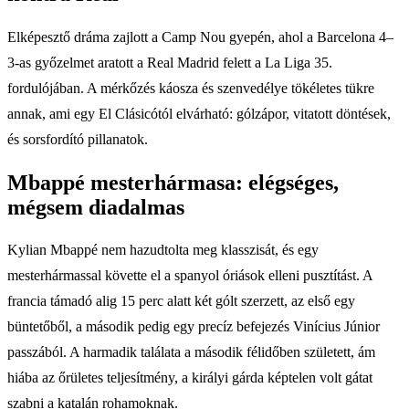
Elképesztő dráma zajlott a Camp Nou gyepén, ahol a Barcelona 4–
3-as győzelmet aratott a Real Madrid felett a La Liga 35.
fordulójában. A mérkőzés káosza és szenvedélye tökéletes tükre
annak, ami egy El Clásicótól elvárható: gólzápor, vitatott döntések,
és sorsfordító pillanatok.
Mbappé mesterhármasa: elégséges,
mégsem diadalmas
Kylian Mbappé nem hazudtolta meg klasszisát, és egy
mesterhármassal követte el a spanyol óriások elleni pusztítást. A
francia támadó alig 15 perc alatt két gólt szerzett, az első egy
büntetőből, a második pedig egy precíz befejezés Vinícius Júnior
passzából. A harmadik találata a második félidőben született, ám
hiába az őrületes teljesítmény, a királyi gárda képtelen volt gátat
szabni a katalán rohamoknak.