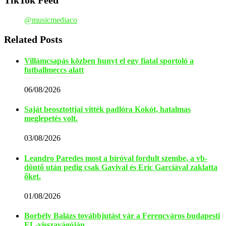
@musicmediaco
Related Posts
Villámcsapás közben hunyt el egy fiatal sportoló a
futballmeccs alatt
06/08/2026
Saját beosztottjai vitték padlóra Kokót, hatalmas
meglepetés volt.
03/08/2026
Leandro Paredes most a bíróval fordult szembe, a vb-
döntő után pedig csak Gavival és Eric Garcíával zaklatta
őket.
01/08/2026
Borbély Balázs továbbjutást vár a Ferencváros budapesti
EL-visszavágóján