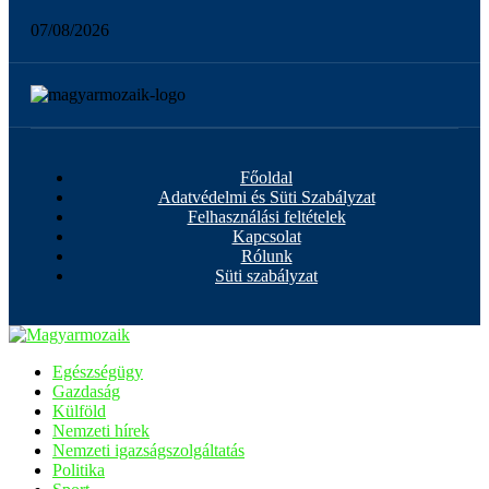
07/08/2026
Főoldal
Adatvédelmi és Süti Szabályzat
Felhasználási feltételek
Kapcsolat
Rólunk
Süti szabályzat
Egészségügy
Gazdaság
Külföld
Nemzeti hírek
Nemzeti igazságszolgáltatás
Politika