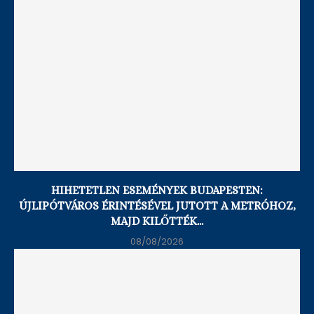
A Real Madrid és a PSG korábbi futballistája...
11/07/2026
HIHETETLEN ESEMÉNYEK BUDAPESTEN:
ÚJLIPÓTVÁROS ÉRINTÉSÉVEL JUTOTT A METRÓHOZ,
Sajátjaik rontást hozhatnak a spanyolokra a vb-n,
MAJD KILŐTTÉK...
meredek...
08/08/2026
10/07/2026