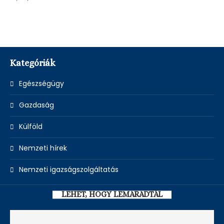
Az argentinokat soha nem szabad leírni, Anglia
ellen...
15/07/2026
Kategóriák
Egészségügy
Gazdaság
Külföld
Nemzeti hírek
Nemzeti igazságszolgáltatás
LEHET, HOGY LEMARADTÁL