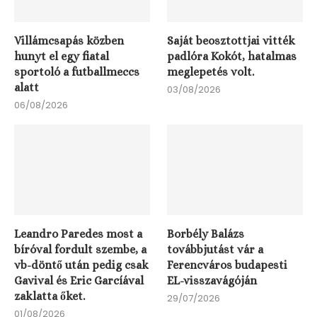
Villámcsapás közben
Saját beosztottjai vitték
hunyt el egy fiatal
padlóra Kokót, hatalmas
sportoló a futballmeccs
meglepetés volt.
alatt
03/08/2026
06/08/2026
Leandro Paredes most a
Borbély Balázs
bíróval fordult szembe, a
továbbjutást vár a
Haaland őrületes csatában győzte le Vozinhát
vb-döntő után pedig csak
Ferencváros budapesti
21/07/2026
Gavival és Eric Garcíával
EL-visszavágóján
zaklatta őket.
29/07/2026
01/08/2026