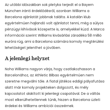
Az utóbbi időszakban sok pletyka terjedt el a Bayern
München iránti érdeklődésről, azonban Williams a
Barcelona ajánlatát jobbnak találta. A katalán klub
egyértelműen hajlandó volt ajánlatot tenni, még a súlyos
pénzügyi kihívások közepette is, amelyekkel küzd. A Marca
információi szerint Williams kivásárlási záradéka 58 millió
euróra rúg, ami a Barcelona számára komoly megtérülési
lehetőséget jelenthet a jövőben.
A jelenlegi helyzet
Noha Williams nagyon várja, hogy csatlakozhasson a
Barcelonához, az Athletic Bilbao egyértelműen nem
szeretne megválni tőle. A fiatal játékos eddigi pályafutása
alatt már komoly projekteken dolgozott, és mély
kapcsolatot alakított ki jelenlegi csapatával. De a váltás
most elkerülhetetlennek tűnik, hiszen a Barcelona üzleti
érdekei és Williams ambíciói összeérnek.