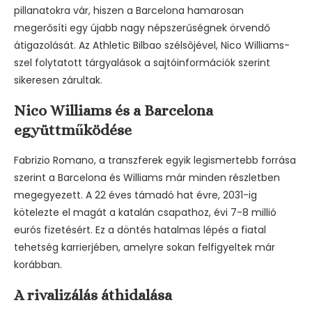
pillanatokra vár, hiszen a Barcelona hamarosan
megerősíti egy újabb nagy népszerűségnek örvendő
átigazolását. Az Athletic Bilbao szélsőjével, Nico Williams-
szel folytatott tárgyalások a sajtóinformációk szerint
sikeresen zárultak.
Nico Williams és a Barcelona
együttműködése
Fabrizio Romano, a transzferek egyik legismertebb forrása
szerint a Barcelona és Williams már minden részletben
megegyezett. A 22 éves támadó hat évre, 2031-ig
kötelezte el magát a katalán csapathoz, évi 7-8 millió
eurós fizetésért. Ez a döntés hatalmas lépés a fiatal
tehetség karrierjében, amelyre sokan felfigyeltek már
korábban.
A rivalizálás áthidalása