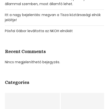
állammal szemben, most államfő lehet.
Itt a nagy bejelentés: megvan a Tisza köztársasági elnök
jelöltje!
Pósfai Gábor leváltotta az NKOH elnökét
Leandro Paredes most a bíróval fordult szembe, a...
Recent Comments
01/08/2026
Nincs megjeleníthető bejegyzés.
Borbély Balázs továbbjutást vár a Ferencváros
budapesti EL-visszavágóján
29/07/2026
Categories