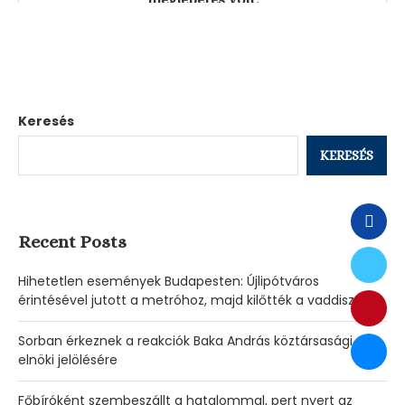
03/08/2026
Keresés
KERESÉS
Recent Posts
Hihetetlen események Budapesten: Újlipótváros
érintésével jutott a metróhoz, majd kilőtték a vaddisznót.
Sorban érkeznek a reakciók Baka András köztársasági
elnöki jelölésére
Főbíróként szembeszállt a hatalommal, pert nyert az