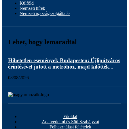
Külföld
Nemzeti hírek
Nemzeti igazságszolgáltatás
Lehet, hogy lemaradtál
Hihetetlen események Budapesten: Újlipótváros
Sor
érintésével jutott a metróhoz, majd kilőtték...
köz
08/08/2026
08/
Főoldal
Adatvédelmi és Süti Szabályzat
Felhasználási feltételek