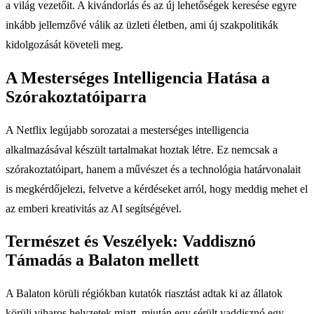
a világ vezetőit. A kivándorlás és az új lehetőségek keresése egyre
inkább jellemzővé válik az üzleti életben, ami új szakpolitikák
kidolgozását követeli meg.
A Mesterséges Intelligencia Hatása a
Szórakoztatóiparra
A Netflix legújabb sorozatai a mesterséges intelligencia
alkalmazásával készült tartalmakat hoztak létre. Ez nemcsak a
szórakoztatóipart, hanem a művészet és a technológia határvonalait
is megkérdőjelezi, felvetve a kérdéseket arról, hogy meddig mehet el
az emberi kreativitás az AI segítségével.
Természet és Veszélyek: Vaddisznó
Támadás a Balaton mellett
A Balaton körüli régiókban kutatók riasztást adtak ki az állatok
körüli viharos helyzetek miatt, miután egy sérült vaddisznó egy