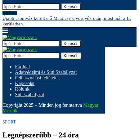
Keresés
Top Posts
Újabb csontváz került elő Matolcsy Györgyék után, most már a II.
A
kerületben...
Keresés
Keresés
Főoldal
Adatvédelmi és Süti Szabályzat
Felhasználási feltételek
Kapcsolat
Rólunk
Süti szabályzat
Copyright 2025 – Minden jog fenntartva
Magyar
Mozaik
SPORT
Legnépszerűbb – 24 óra