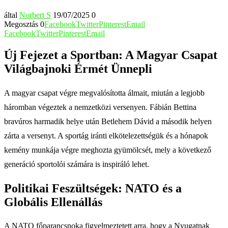
által
Norbert S
19/07/2025
0
Megosztás
0
Facebook
Twitter
Pinterest
Email
Facebook
Twitter
Pinterest
Email
Új Fejezet a Sportban: A Magyar Csapat
Világbajnoki Érmét Ünnepli
A magyar csapat végre megvalósította álmait, miután a legjobb
háromban végeztek a nemzetközi versenyen. Fábián Bettina
bravúros harmadik helye után Betlehem Dávid a második helyen
zárta a versenyt. A sportág iránti elkötelezettségük és a hónapok
kemény munkája végre meghozta gyümölcsét, mely a következő
generáció sportolói számára is inspiráló lehet.
Politikai Feszültségek: NATO és a
Globális Ellenállás
A NATO főparancsnoka figyelmeztetett arra, hogy a Nyugatnak