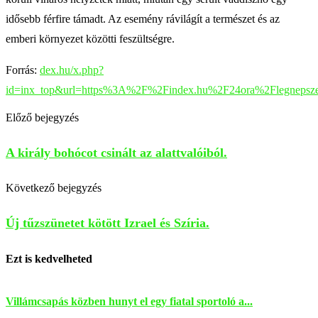
idősebb férfire támadt. Az esemény rávilágít a természet és az
emberi környezet közötti feszültségre.
Forrás:
dex.hu/x.php?
id=inx_top&url=https%3A%2F%2Findex.hu%2F24ora%2Flegnepsz
Előző bejegyzés
A király bohócot csinált az alattvalóiból.
Következő bejegyzés
Új tűzszünetet kötött Izrael és Szíria.
Ezt is kedvelheted
Villámcsapás közben hunyt el egy fiatal sportoló a...
S
v