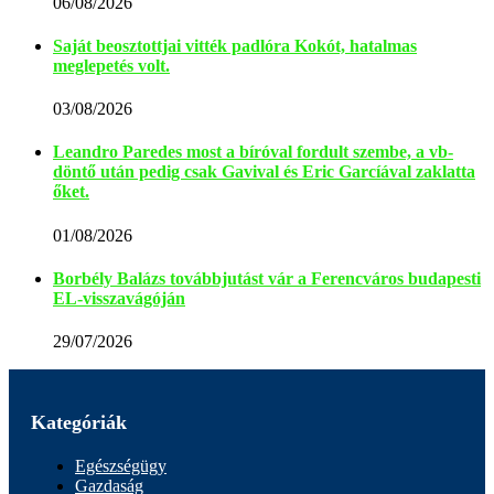
06/08/2026
Saját beosztottjai vitték padlóra Kokót, hatalmas
meglepetés volt.
03/08/2026
Leandro Paredes most a bíróval fordult szembe, a vb-
döntő után pedig csak Gavival és Eric Garcíával zaklatta
őket.
01/08/2026
Borbély Balázs továbbjutást vár a Ferencváros budapesti
EL-visszavágóján
29/07/2026
Kategóriák
Egészségügy
Gazdaság