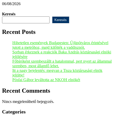
06/08/2026
0
Keresés
Keresés
Recent Posts
Hihetetlen események Budapesten: Újlipótváros érintésével
jutott a metróhoz, majd kilőtték a vaddisznót.
Sorban érkeznek a reakciók Baka András köztársasági elnöki
jelölésére
Főbíróként szembeszállt a hatalommal, pert nyert az állammal
szemben, most államfő lehet.
Itt a nagy bejelentés: megvan a Tisza köztársasági elnök
jelöltje!
Pósfai Gábor leváltotta az NKOH elnökét
Recent Comments
Nincs megjeleníthető bejegyzés.
Categories