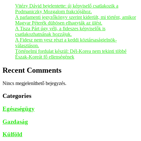
Vitézy Dávid bejelentette: új képviselő csatlakozik a
Podmaniczky Mozgalom frakciójához.
A parlamenti jegyzőkönyv szerint kiderült, mi történt, amikor
Magyar Péterék dühösen elhagyták az ülést.
A Tisza Párt úgy véli, a fideszes képviselők is
csatlakozhatnának hozzájuk.
A Fidesz nem vesz részt a keddi köztársaságielnök-
választáson.
Történelmi fordulat készül: Dél-Korea nem tekinti többé
Észak-Koreát fő ellenségének
Recent Comments
Nincs megjeleníthető bejegyzés.
Categories
Egészségügy
Gazdaság
Külföld