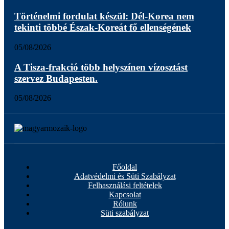
Történelmi fordulat készül: Dél-Korea nem
tekinti többé Észak-Koreát fő ellenségének
05/08/2026
A Tisza-frakció több helyszínen vízosztást
szervez Budapesten.
05/08/2026
Főoldal
Adatvédelmi és Süti Szabályzat
Felhasználási feltételek
Kapcsolat
Rólunk
Süti szabályzat