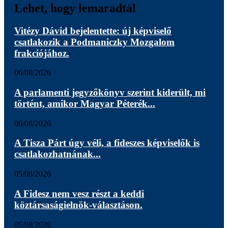
Lehet, hogy lemaradtál
Vitézy Dávid bejelentette: új képviselő
csatlakozik a Podmaniczky Mozgalom
frakciójához.
06/08/2026
A parlamenti jegyzőkönyv szerint kiderült, mi
történt, amikor Magyar Péterék...
06/08/2026
A Tisza Párt úgy véli, a fideszes képviselők is
csatlakozhatnának...
05/08/2026
A Fidesz nem vesz részt a keddi
köztársaságielnök-választáson.
05/08/2026