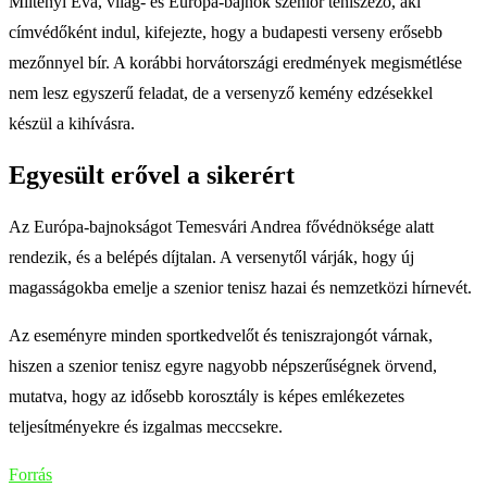
Miltényi Éva, világ- és Európa-bajnok szenior teniszező, aki
címvédőként indul, kifejezte, hogy a budapesti verseny erősebb
mezőnnyel bír. A korábbi horvátországi eredmények megismétlése
nem lesz egyszerű feladat, de a versenyző kemény edzésekkel
készül a kihívásra.
Egyesült erővel a sikerért
Az Európa-bajnokságot Temesvári Andrea fővédnöksége alatt
rendezik, és a belépés díjtalan. A versenytől várják, hogy új
magasságokba emelje a szenior tenisz hazai és nemzetközi hírnevét.
Az eseményre minden sportkedvelőt és teniszrajongót várnak,
hiszen a szenior tenisz egyre nagyobb népszerűségnek örvend,
mutatva, hogy az idősebb korosztály is képes emlékezetes
teljesítményekre és izgalmas meccsekre.
Forrás