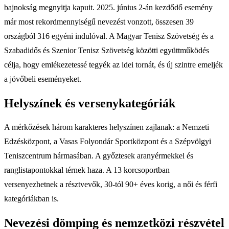
bajnokság megnyitja kapuit. 2025. június 2-án kezdődő esemény
már most rekordmennyiségű nevezést vonzott, összesen 39
országból 316 egyéni indulóval. A Magyar Tenisz Szövetség és a
Szabadidős és Szenior Tenisz Szövetség közötti együttműködés
célja, hogy emlékezetessé tegyék az idei tornát, és új szintre emeljék
a jövőbeli eseményeket.
Helyszínek és versenykategóriák
A mérkőzések három karakteres helyszínen zajlanak: a Nemzeti
Edzésközpont, a Vasas Folyondár Sportközpont és a Szépvölgyi
Teniszcentrum hármasában. A győztesek aranyérmekkel és
ranglistapontokkal térnek haza. A 13 korcsoportban
versenyezhetnek a résztvevők, 30-tól 90+ éves korig, a női és férfi
kategóriákban is.
Nevezési dömping és nemzetközi részvétel