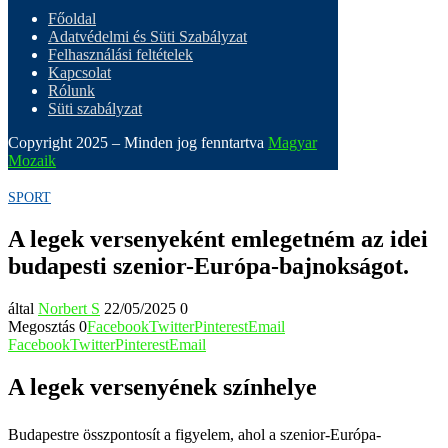
Főoldal
Adatvédelmi és Süti Szabályzat
Felhasználási feltételek
Kapcsolat
Rólunk
Süti szabályzat
Copyright 2025 – Minden jog fenntartva
Magyar
Mozaik
SPORT
A legek versenyeként emlegetném az idei
budapesti szenior-Európa-bajnokságot.
által
Norbert S
22/05/2025
0
Megosztás
0
Facebook
Twitter
Pinterest
Email
Facebook
Twitter
Pinterest
Email
A legek versenyének színhelye
Budapestre összpontosít a figyelem, ahol a szenior-Európa-