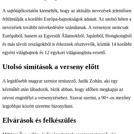
A sajtótájékoztatón kiemelték, hogy az aktuális nevezések jelentősen
felülmúlják a korábbi Európa-bajnokságok adatait. Az utolsó héten a
nevezések további növekedésére számítanak. A versenyre nemcsak
Európából, hanem az Egyesült Államokból, Japánból, Hongkongból
és más távoli országokból is érkeznek résztvevők, köztük 14 korábbi
egyéni világbajnok és 12 egykori világranglista-vezető.
Utolsó simítások a verseny előtt
A legidősebb magyar szenior teniszező, Judik Zoltán, aki egy
kézműtét után lábadozik, bízik abban, hogy időben megkapja az
orvosi engedélyt a versenyzésehez. Szavai szerint, a 90+-os mezőny
legjobbjai között szeretne bizonyítani.
Elvárások és felkészülés