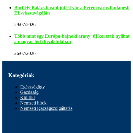
Borbély Balázs továbbjutást vár a Ferencváros budapesti
EL-visszavágóján
29/07/2026
Több mint egy Európa-bajnoki arany: új korszak nyílhat
a magyar férfi kézilabdában
26/07/2026
Kategóriák
Egészségügy
Gazdaság
Külföld
Nemzeti hírek
Nemzeti igazságszolgáltatás