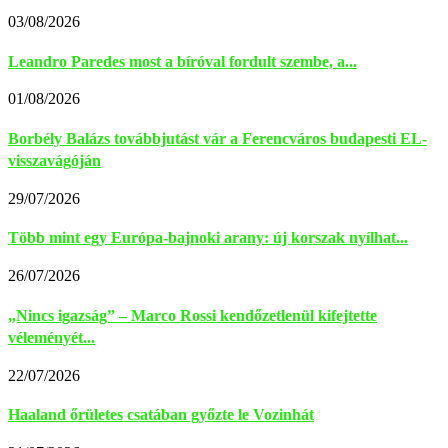
03/08/2026
Leandro Paredes most a bíróval fordult szembe, a...
01/08/2026
Borbély Balázs továbbjutást vár a Ferencváros budapesti EL-
visszavágóján
29/07/2026
Több mint egy Európa-bajnoki arany: új korszak nyílhat...
26/07/2026
„Nincs igazság” – Marco Rossi kendőzetlenül kifejtette
véleményét...
22/07/2026
Haaland őrületes csatában győzte le Vozinhát