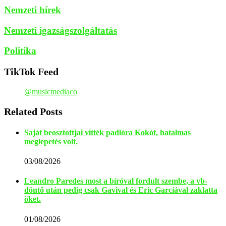
Nemzeti hírek
Nemzeti igazságszolgáltatás
Politika
TikTok Feed
@musicmediaco
Related Posts
Saját beosztottjai vitték padlóra Kokót, hatalmas
meglepetés volt.
03/08/2026
Leandro Paredes most a bíróval fordult szembe, a vb-
döntő után pedig csak Gavival és Eric Garcíával zaklatta
őket.
01/08/2026