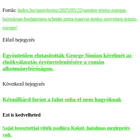
Forrás:
index.hu/sport/tenisz/2025/05/22/szenior-tenisz-europa-
bajnoksag-budapesten-schmitt-petra-magyar-tenisz-szovetseg-tennis-
europe/
Előző bejegyzés
Egyöntetűen elutasították George Simion kérelmét az
elnökválasztás érvénytelenítésére a román
alkotmánybíróságon.
Következő bejegyzés
Kétmilliárd forint a falut soha el nem hagyóknak
Ezt is kedvelheted
Saját beosztottjai vitték padlóra Kokót, hatalmas meglepetés
volt.