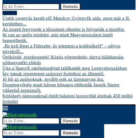
Keresés
Top Posts
Újabb csontváz került elő Matolcsy Györgyék után, most már a II.
kerületben...
Az izraeli fegyverek a tűzszünet ellenére is folytatják a tüzelést.
Itt van az uniós rendelet, ami miatt Magyarországot ismét
beperelhetik.
„Be kell lépni a Fideszbe, és jelenteni a kollégákról” – súlyos
ügyekről...
Örökösök, reszkessetek! Közös végrendelet, durva hálátlanság,
póthagyatéki eljárás
Újra a SpaceX rakétadarabjait találhatták meg Lengyelországban
Így jutnak rengetegen százezer forinthoz az államtól.
Jó hír az autósoknak, tovább esik az üzemanyag ára.
Doppingvétség miatt három hónapra eltiltották Jannik Sinner
világelső teniszezőt.
Kisfaludy-támogatással épült balatoni luxusvillát árulnak 450 millió
forintért
Keresés
Keresés