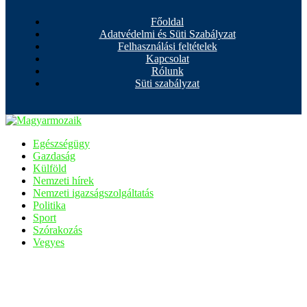
Főoldal
Adatvédelmi és Süti Szabályzat
Felhasználási feltételek
Kapcsolat
Rólunk
Süti szabályzat
Egészségügy
Gazdaság
Külföld
Nemzeti hírek
Nemzeti igazságszolgáltatás
Politika
Sport
Szórakozás
Vegyes