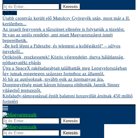
Keresés
Top Posts
Újabb csontváz került elő Matolcsy Györgyék után, most már a II.
kerületben...
Az izraeli fegyverek a tűzszünet ellenére is folytatják a tüzelést.
Itt van az uniós rendelet, ami miatt Magyarországot ismét
beperelhetik.
„Be kell lépni a Fideszbe, és jelenteni a kollégákról” – súlyos
ügyekről...
Örökösök, reszkessetek! Közös végrendelet, durva hálátlanság,
póthagyatéki eljárás
Újra a SpaceX rakétadarabjait találhatták meg Lengyelországban
Így jutnak rengetegen százezer forinthoz az államtól.
Jó hír az autósoknak, tovább esik az üzemanyag ára.
Doppingvétség miatt három hónapra eltiltották Jannik Sinner
világelső teniszezőt.
Kisfaludy-támogatással épült balatoni luxusvillát árulnak 450 millió
forintért
Keresés
Keresés