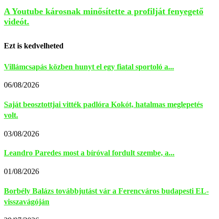
A Youtube károsnak minősítette a profilját fenyegető
videót.
Ezt is kedvelheted
Villámcsapás közben hunyt el egy fiatal sportoló a...
06/08/2026
Saját beosztottjai vitték padlóra Kokót, hatalmas meglepetés
volt.
03/08/2026
Leandro Paredes most a bíróval fordult szembe, a...
01/08/2026
Borbély Balázs továbbjutást vár a Ferencváros budapesti EL-
visszavágóján