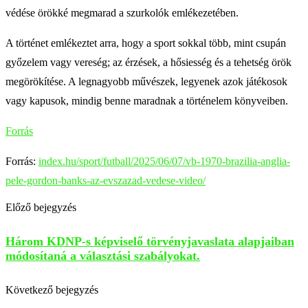
védése örökké megmarad a szurkolók emlékezetében.
A történet emlékeztet arra, hogy a sport sokkal több, mint csupán
győzelem vagy vereség; az érzések, a hősiesség és a tehetség örök
megörökítése. A legnagyobb művészek, legyenek azok játékosok
vagy kapusok, mindig benne maradnak a történelem könyveiben.
Forrás
Forrás:
index.hu/sport/futball/2025/06/07/vb-1970-brazilia-anglia-
pele-gordon-banks-az-evszazad-vedese-video/
Előző bejegyzés
Három KDNP-s képviselő törvényjavaslata alapjaiban
módosítaná a választási szabályokat.
Következő bejegyzés