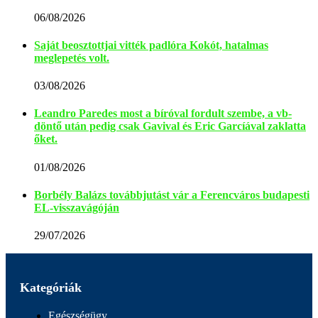
06/08/2026
Saját beosztottjai vitték padlóra Kokót, hatalmas
meglepetés volt.
03/08/2026
Leandro Paredes most a bíróval fordult szembe, a vb-
döntő után pedig csak Gavival és Eric Garcíával zaklatta
őket.
01/08/2026
Borbély Balázs továbbjutást vár a Ferencváros budapesti
EL-visszavágóján
29/07/2026
Kategóriák
Egészségügy