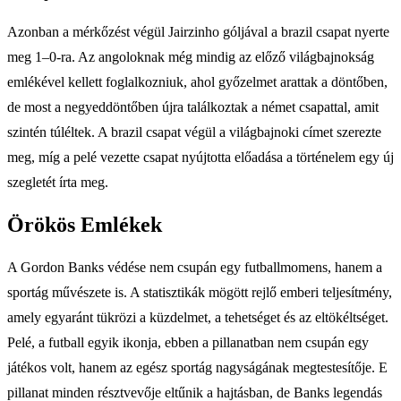
Azonban a mérkőzést végül Jairzinho góljával a brazil csapat nyerte
meg 1–0-ra. Az angoloknak még mindig az előző világbajnokság
emlékével kellett foglalkozniuk, ahol győzelmet arattak a döntőben,
de most a negyeddöntőben újra találkoztak a német csapattal, amit
szintén túléltek. A brazil csapat végül a világbajnoki címet szerezte
meg, míg a pelé vezette csapat nyújtotta előadása a történelem egy új
szegletét írta meg.
Örökös Emlékek
A Gordon Banks védése nem csupán egy futballmomens, hanem a
sportág művészete is. A statisztikák mögött rejlő emberi teljesítmény,
amely egyaránt tükrözi a küzdelmet, a tehetséget és az eltökéltséget.
Pelé, a futball egyik ikonja, ebben a pillanatban nem csupán egy
játékos volt, hanem az egész sportág nagyságának megtestesítője. E
pillanat minden résztvevője eltűnik a hajtásban, de Banks legendás