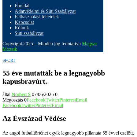
Főoldal
Adatvédelmi és Süti Szabályzat
Felhasználási feltételek
Kapcsolat
Rólunk
Süti szabályzat
Copyright 2025 – Minden jog fenntartva
Magyar
Mozaik
SPORT
55 éve mutatták be a legnagyobb
kapusbravúrt.
által
Norbert S
07/06/2025
0
Megosztás
0
Facebook
Twitter
Pinterest
Email
Facebook
Twitter
Pinterest
Email
Az Évszázad Védése
Az angol futballtörténet egyik legnagyobb pillanata 55 évvel ezelőtt,