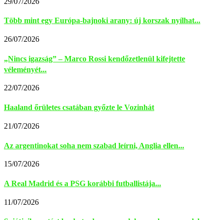
29/07/2026
Több mint egy Európa-bajnoki arany: új korszak nyílhat...
26/07/2026
„Nincs igazság” – Marco Rossi kendőzetlenül kifejtette
véleményét...
22/07/2026
Haaland őrületes csatában győzte le Vozinhát
21/07/2026
Az argentinokat soha nem szabad leírni, Anglia ellen...
15/07/2026
A Real Madrid és a PSG korábbi futballistája...
11/07/2026