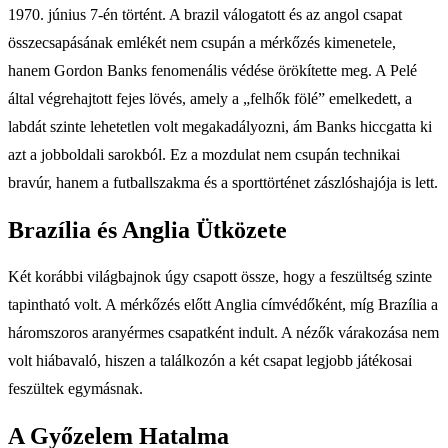
1970. június 7-én történt. A brazil válogatott és az angol csapat
összecsapásának emlékét nem csupán a mérkőzés kimenetele,
hanem Gordon Banks fenomenális védése örökítette meg. A Pelé
által végrehajtott fejes lövés, amely a „felhők fölé” emelkedett, a
labdát szinte lehetetlen volt megakadályozni, ám Banks hiccgatta ki
azt a jobboldali sarokból. Ez a mozdulat nem csupán technikai
bravúr, hanem a futballszakma és a sporttörténet zászlóshajója is lett.
Brazília és Anglia Ütközete
Két korábbi világbajnok úgy csapott össze, hogy a feszültség szinte
tapintható volt. A mérkőzés előtt Anglia címvédőként, míg Brazília a
háromszoros aranyérmes csapatként indult. A nézők várakozása nem
volt hiábavaló, hiszen a találkozón a két csapat legjobb játékosai
feszültek egymásnak.
A Győzelem Hatalma