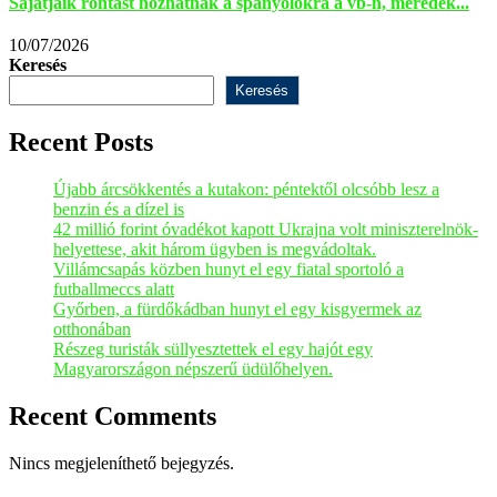
Sajátjaik rontást hozhatnak a spanyolokra a vb-n, meredek...
10/07/2026
Keresés
Keresés
Recent Posts
Újabb árcsökkentés a kutakon: péntektől olcsóbb lesz a
benzin és a dízel is
42 millió forint óvadékot kapott Ukrajna volt miniszterelnök-
helyettese, akit három ügyben is megvádoltak.
Villámcsapás közben hunyt el egy fiatal sportoló a
futballmeccs alatt
Győrben, a fürdőkádban hunyt el egy kisgyermek az
otthonában
Részeg turisták süllyesztettek el egy hajót egy
Magyarországon népszerű üdülőhelyen.
Recent Comments
Nincs megjeleníthető bejegyzés.