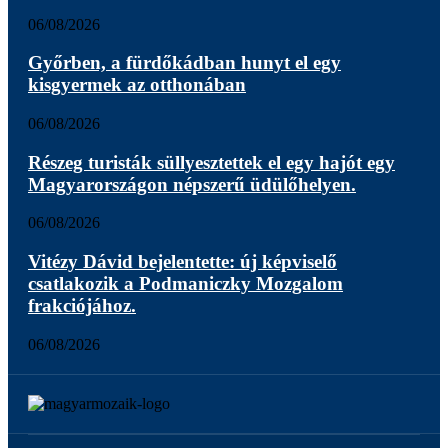
06/08/2026
Győrben, a fürdőkádban hunyt el egy
kisgyermek az otthonában
06/08/2026
Részeg turisták süllyesztettek el egy hajót egy
Magyarországon népszerű üdülőhelyen.
06/08/2026
Vitézy Dávid bejelentette: új képviselő
csatlakozik a Podmaniczky Mozgalom
frakciójához.
06/08/2026