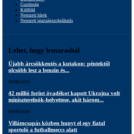
Gazdaság
Külföld
Nemzeti hírek
Nemzeti igazságszolgáltatás
Lehet, hogy lemaradtál
Újabb árcsökkentés a kutakon: péntektől
olcsóbb lesz a benzin és...
06/08/2026
42 millió forint óvadékot kapott Ukrajna volt
miniszterelnök-helyettese, akit három...
06/08/2026
Villámcsapás közben hunyt el egy fiatal
sportoló a futballmeccs alatt