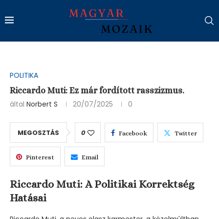
POLITIKA
Riccardo Muti: Ez már fordított rasszizmus.
által
Norbert S
20/07/2025
0
MEGOSZTÁS
0
Facebook
Twitter
Pinterest
Email
Riccardo Muti: A Politikai Korrektség
Hatásai
Riccardo Muti, a neves olasz karmester, a közelmúltban