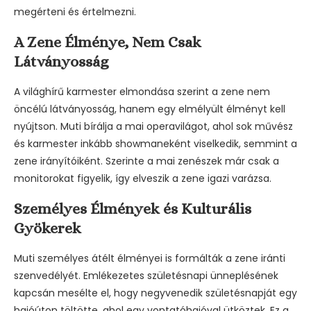
megérteni és értelmezni.
A Zene Élménye, Nem Csak
Látványosság
A világhírű karmester elmondása szerint a zene nem
öncélú látványosság, hanem egy elmélyült élményt kell
nyújtson. Muti bírálja a mai operavilágot, ahol sok művész
és karmester inkább showmaneként viselkedik, semmint a
zene irányítóiként. Szerinte a mai zenészek már csak a
monitorokat figyelik, így elveszik a zene igazi varázsa.
Személyes Élmények és Kulturális
Gyökerek
Muti személyes átélt élményei is formálták a zene iránti
szenvedélyét. Emlékezetes születésnapi ünneplésének
kapcsán mesélte el, hogy negyvenedik születésnapját egy
hajóúton töltötte, ahol egy vontatóhajóval ütköztek. Ez a