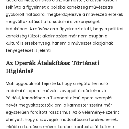
felhívta a figyelmet a politikai korrektség művészetre
gyakorolt hatásaira, megkérdőjelezve a művészeti értékek
megváltoztatását a társadalmi érzékenységek
érdekében. A művész arra figyelmeztetett, hogy a politikai
korrektség túlzott alkalmazása már nem csupán a
kulturális érzékenység, hanem a művészet alapjainak
fenyegetését is jelenti.
Az Operák Átalakítása: Történeti
Higiénia?
Muti aggodalmát fejezte ki, hogy a régóta fennálló
irodalmi és operai művek szövegeit újraértelmezik.
Például, Kanadában a Turandot című opera szereplői
nevét megváltoztatták, ami a karmester szerint már
egyszerűen fordított rasszizmus. Az ő véleménye szerint
ahelyett, hogy a szövegek módosítására törekednének,
inkább a kérdéses művek korabeli kontextusát kellene