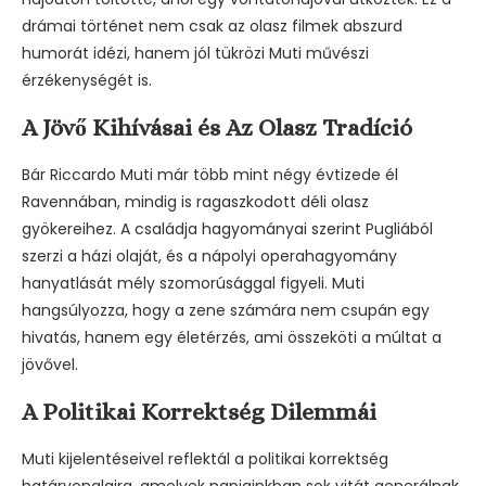
drámai történet nem csak az olasz filmek abszurd
humorát idézi, hanem jól tükrözi Muti művészi
érzékenységét is.
A Jövő Kihívásai és Az Olasz Tradíció
Bár Riccardo Muti már több mint négy évtizede él
Ravennában, mindig is ragaszkodott déli olasz
gyökereihez. A családja hagyományai szerint Pugliából
szerzi a házi olaját, és a nápolyi operahagyomány
hanyatlását mély szomorúsággal figyeli. Muti
hangsúlyozza, hogy a zene számára nem csupán egy
hivatás, hanem egy életérzés, ami összeköti a múltat a
jövővel.
A Politikai Korrektség Dilemmái
Muti kijelentéseivel reflektál a politikai korrektség
határvonalaira, amelyek napjainkban sok vitát generálnak