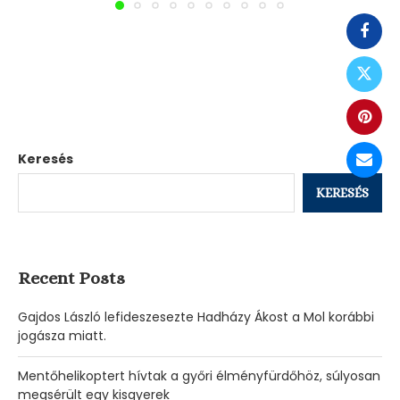
Keresés
KERESÉS
Recent Posts
Gajdos László lefideszesezte Hadházy Ákost a Mol korábbi
jogásza miatt.
Mentőhelikoptert hívtak a győri élményfürdőhöz, súlyosan
megsérült egy kisgyerek