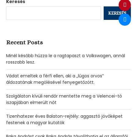
Keresés
KERESÉS
Recent Posts
Minél később húzza le a ragtapaszt a Volkswagen, annál
rosszabb lesz.
Vádat emeltek a férfi ellen, aki a „lúgos orvos”
áldozatának megölésével fenyegetőzött.
Szolgálaton kívüli rendőr mentette meg a Velencei-tó
iszapjában elmerült nőt
Tizenhatezer éves Balaton-rejtély: aggasztó jövőképet
festenek a magyar kutatók
Baka Andrást csak Baka András távolíthatja el az államfői