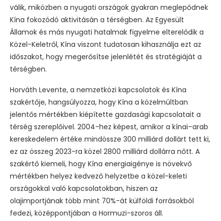
válik, miközben a nyugati országok gyakran meglepődnek
Kína fokozódó aktivitásán a térségben. Az Egyesült
Államok és más nyugati hatalmak figyelme elterelődik a
Közel-Keletről, Kína viszont tudatosan kihasználja ezt az
időszakot, hogy megerősítse jelenlétét és stratégiáját a
térségben.
Horváth Levente, a nemzetközi kapcsolatok és Kína
szakértője, hangsúlyozza, hogy Kína a közelmúltban
jelentős mértékben kiépítette gazdasági kapcsolatait a
térség szereplőivel. 2004-hez képest, amikor a kínai–arab
kereskedelem értéke mindössze 300 milliárd dollárt tett ki,
ez az összeg 2023-ra közel 2800 milliárd dollárra nőtt. A
szakértő kiemeli, hogy Kína energiaigénye is növekvő
mértékben helyez kedvező helyzetbe a közel-keleti
országokkal való kapcsolatokban, hiszen az
olajimportjának több mint 70%-át külföldi forrásokból
fedezi, középpontjában a Hormuzi-szoros áll.