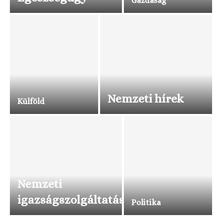
Gazdaság
Nemzeti hírek
Külföld
Nemzeti
igazságszolgáltatás
Politika