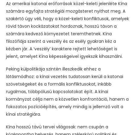
Az amerikai katonai erőforrások közel-keleti jelenléte Kína
számára egyfajta stratégiái mozgásteret nyithat meg. A
szakértő úgy véli, hogy a közel-keleti konfliktusok, amelyek
rövid távon kockázatokat hordoznak, hosszú távon a
számára kedvező környezetet teremthetnek. Kína
filozófiája szerint a veszély és az esély gyakran kéz a
kézben jár. A ‘veszély’ karaktere rejtett lehetőséget is
jelent, amelyet Kína képességeivel igyekszik kihasználni.
Peking külpolitikája szintén illeszkedik ehhez a
látásmódhoz: a kínai vezetés tudatosan kerüli a katonai
szövetségeket és a formális konfliktusokat, inkább
rugalmas, többpólusú kapcsolatokat épít. A kínai
kormányzat célja nem a közvetlen konfrontáció, hanem a
fokozatos pozícióépítés, amely mindig is jellemző volt a
kínai stratégiára.
Kína hosszú távú tervei világosak: nem csupán a
középpontba helyezés, hanem széleskörű politikai és