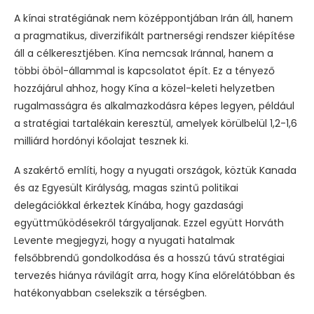
A kínai stratégiának nem középpontjában Irán áll, hanem
a pragmatikus, diverzifikált partnerségi rendszer kiépítése
áll a célkeresztjében. Kína nemcsak Iránnal, hanem a
többi öböl-állammal is kapcsolatot épít. Ez a tényező
hozzájárul ahhoz, hogy Kína a közel-keleti helyzetben
rugalmasságra és alkalmazkodásra képes legyen, például
a stratégiai tartalékain keresztül, amelyek körülbelül 1,2-1,6
milliárd hordónyi kőolajat tesznek ki.
A szakértő említi, hogy a nyugati országok, köztük Kanada
és az Egyesült Királyság, magas szintű politikai
delegációkkal érkeztek Kínába, hogy gazdasági
együttműködésekről tárgyaljanak. Ezzel együtt Horváth
Levente megjegyzi, hogy a nyugati hatalmak
felsőbbrendű gondolkodása és a hosszú távú stratégiai
tervezés hiánya rávilágít arra, hogy Kína előrelátóbban és
hatékonyabban cselekszik a térségben.