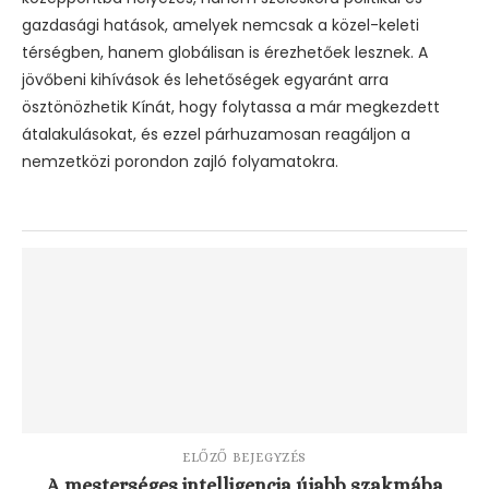
gazdasági hatások, amelyek nemcsak a közel-keleti
térségben, hanem globálisan is érezhetőek lesznek. A
jövőbeni kihívások és lehetőségek egyaránt arra
ösztönözhetik Kínát, hogy folytassa a már megkezdett
átalakulásokat, és ezzel párhuzamosan reagáljon a
nemzetközi porondon zajló folyamatokra.
ELŐZŐ BEJEGYZÉS
A mesterséges intelligencia újabb szakmába