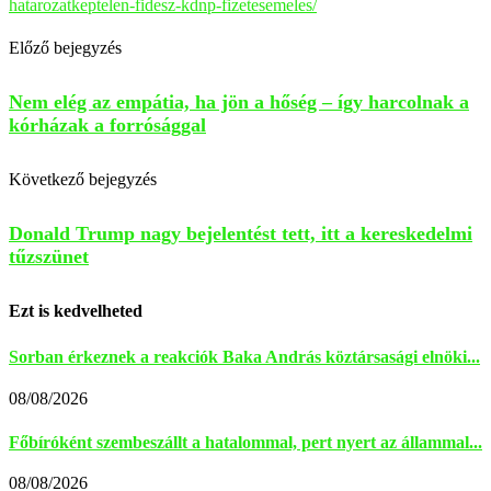
hatarozatkeptelen-fidesz-kdnp-fizetesemeles/
Előző bejegyzés
Nem elég az empátia, ha jön a hőség – így harcolnak a
kórházak a forrósággal
Következő bejegyzés
Donald Trump nagy bejelentést tett, itt a kereskedelmi
tűzszünet
Ezt is kedvelheted
Sorban érkeznek a reakciók Baka András köztársasági elnöki...
08/08/2026
Főbíróként szembeszállt a hatalommal, pert nyert az állammal...
08/08/2026