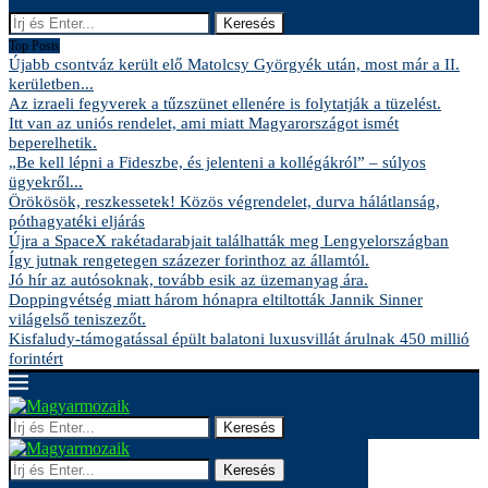
Keresés
Top Posts
Újabb csontváz került elő Matolcsy Györgyék után, most már a II.
kerületben...
Az izraeli fegyverek a tűzszünet ellenére is folytatják a tüzelést.
Itt van az uniós rendelet, ami miatt Magyarországot ismét
beperelhetik.
„Be kell lépni a Fideszbe, és jelenteni a kollégákról” – súlyos
ügyekről...
Örökösök, reszkessetek! Közös végrendelet, durva hálátlanság,
póthagyatéki eljárás
Újra a SpaceX rakétadarabjait találhatták meg Lengyelországban
Így jutnak rengetegen százezer forinthoz az államtól.
Jó hír az autósoknak, tovább esik az üzemanyag ára.
Doppingvétség miatt három hónapra eltiltották Jannik Sinner
világelső teniszezőt.
Kisfaludy-támogatással épült balatoni luxusvillát árulnak 450 millió
forintért
Keresés
Keresés