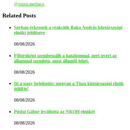
@musicmediaco
Related Posts
Sorban érkeznek a reakciók Baka András köztársasági
elnöki jelölésére
08/08/2026
Főbíróként szembeszállt a hatalommal, pert nyert az
állammal szemben, most államfő lehet.
08/08/2026
Itt a nagy bejelentés: megvan a Tisza köztársasági elnök
jelöltje!
08/08/2026
Pósfai Gábor leváltotta az NKOH elnökét
08/08/2026