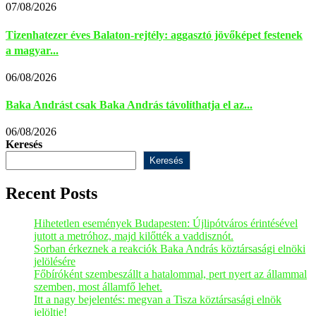
07/08/2026
Tizenhatezer éves Balaton-rejtély: aggasztó jövőképet festenek
a magyar...
06/08/2026
Baka Andrást csak Baka András távolíthatja el az...
06/08/2026
Keresés
Keresés
Recent Posts
Hihetetlen események Budapesten: Újlipótváros érintésével
jutott a metróhoz, majd kilőtték a vaddisznót.
Sorban érkeznek a reakciók Baka András köztársasági elnöki
jelölésére
Főbíróként szembeszállt a hatalommal, pert nyert az állammal
szemben, most államfő lehet.
Itt a nagy bejelentés: megvan a Tisza köztársasági elnök
jelöltje!