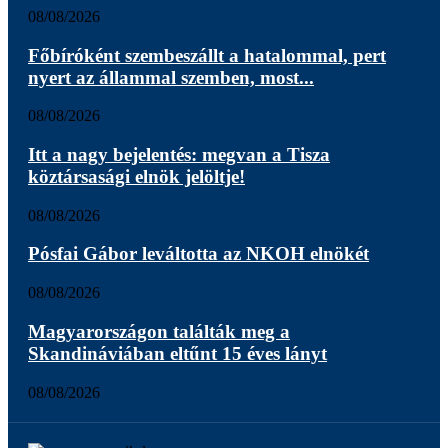
08/08/2026
Főbíróként szembeszállt a hatalommal, pert
nyert az állammal szemben, most...
08/08/2026
Itt a nagy bejelentés: megvan a Tisza
köztársasági elnök jelöltje!
08/08/2026
Pósfai Gábor leváltotta az NKOH elnökét
08/08/2026
Magyarországon találták meg a
Skandináviában eltűnt 15 éves lányt
08/08/2026