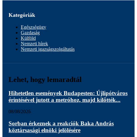
Kategóriák
Egészségügy
Gazdaság
Külföld
Nemzeti hírek
Nemzeti igazságszolgáltatás
Lehet, hogy lemaradtál
Hihetetlen események Budapesten: Újlipótváros
érintésével jutott a metróhoz, majd kilőtték...
08/08/2026
Sorban érkeznek a reakciók Baka András
köztársasági elnöki jelölésére