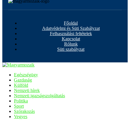
Főoldal
Adatvédelmi és Süti Szabályzat
Felhasználási feltételek
Kapcsolat
Rólunk
Süti szabályzat
Egészségügy
Gazdaság
Külföld
Nemzeti hírek
Nemzeti igazságszolgáltatás
Politika
Sport
Szórakozás
Vegyes