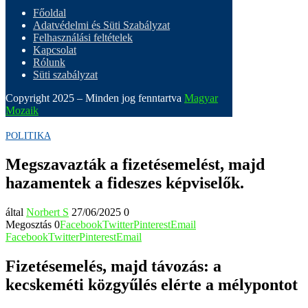
Főoldal
Adatvédelmi és Süti Szabályzat
Felhasználási feltételek
Kapcsolat
Rólunk
Süti szabályzat
Copyright 2025 – Minden jog fenntartva
Magyar
Mozaik
POLITIKA
Megszavazták a fizetésemelést, majd
hazamentek a fideszes képviselők.
által
Norbert S
27/06/2025
0
Megosztás
0
Facebook
Twitter
Pinterest
Email
Facebook
Twitter
Pinterest
Email
Fizetésemelés, majd távozás: a
kecskeméti közgyűlés elérte a mélypontot