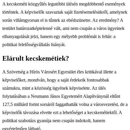
A kecskeméti közgyűlés legutóbbi ülésén megdöbbentő események
történtek. A képviselők szavaztak saját fizetésemelésükről, amelynek
során villámgyorsan el is tűntek az ebédszünetre. Az eredmény? A
testület határozatképtelenné vált, ami nem csupán a város ügyeinek
elhanyagolását jelzi, hanem egy mélyebb problémát is feltár: a
politikai felelősségvállalás hiányát.
Elárult kecskemétiek?
A Szövetség a Hírös Városért Egyesület éles kritikával illette a
képviselőket, mondván, hogy a saját érdekeik fontosabbak
számukra, mint a közösség ügyének képviselete. Az ülés
folytatásában a Neumann János Egyetemért Alapítványnál eltűnt
127,5 milliárd forint sorsáról faggathatták volna a városvezetést, de a
képviselők távozása elvette ezt a lehetőséget a kecskemétiektől. A
politikai szabotázs gyanúja nem csupán indokolt, hanem
egyértelműen látható.