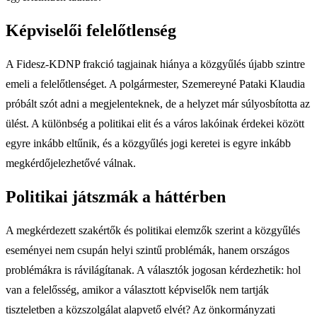
Képviselői felelőtlenség
A Fidesz-KDNP frakció tagjainak hiánya a közgyűlés újabb szintre
emeli a felelőtlenséget. A polgármester, Szemereyné Pataki Klaudia
próbált szót adni a megjelenteknek, de a helyzet már súlyosbította az
ülést. A különbség a politikai elit és a város lakóinak érdekei között
egyre inkább eltűnik, és a közgyűlés jogi keretei is egyre inkább
megkérdőjelezhetővé válnak.
Politikai játszmák a háttérben
A megkérdezett szakértők és politikai elemzők szerint a közgyűlés
eseményei nem csupán helyi szintű problémák, hanem országos
problémákra is rávilágítanak. A választók jogosan kérdezhetik: hol
van a felelősség, amikor a választott képviselők nem tartják
tiszteletben a közszolgálat alapvető elvét? Az önkormányzati