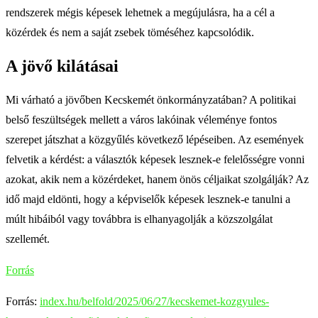
rendszerek mégis képesek lehetnek a megújulásra, ha a cél a
közérdek és nem a saját zsebek töméséhez kapcsolódik.
A jövő kilátásai
Mi várható a jövőben Kecskemét önkormányzatában? A politikai
belső feszültségek mellett a város lakóinak véleménye fontos
szerepet játszhat a közgyűlés következő lépéseiben. Az események
felvetik a kérdést: a választók képesek lesznek-e felelősségre vonni
azokat, akik nem a közérdeket, hanem önös céljaikat szolgálják? Az
idő majd eldönti, hogy a képviselők képesek lesznek-e tanulni a
múlt hibáiból vagy továbbra is elhanyagolják a közszolgálat
szellemét.
Forrás
Forrás:
index.hu/belfold/2025/06/27/kecskemet-kozgyules-