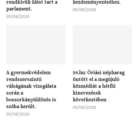
rendkívüli ülést tart a
kezdeményezéséhez.
parlament.
05/08/2026
05/08/2026
A gyermekvédelem
24.hu: Óriási népharag
rendszerszintű
öntött el a megújuló
válságának vizsgálata
közmédiát a hétfői
során a
kinevezések
boszorkányüldözés is
következtében
szóba került.
05/08/2026
05/08/2026