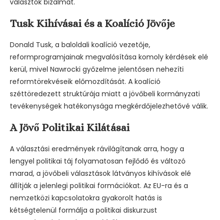
választók bizalmát.
Tusk Kihívásai és a Koalíció Jövője
Donald Tusk, a baloldali koalíció vezetője,
reformprogramjainak megvalósítása komoly kérdések elé
kerül, mivel Nawrocki győzelme jelentősen nehezíti
reformtörekvéseik előmozdítását. A koalíció
széttöredezett struktúrája miatt a jövőbeli kormányzati
tevékenységek hatékonysága megkérdőjelezhetővé válik.
A Jövő Politikai Kilátásai
A választási eredmények rávilágítanak arra, hogy a
lengyel politikai táj folyamatosan fejlődő és változó
marad, a jövőbeli választások látványos kihívások elé
állítják a jelenlegi politikai formációkat. Az EU-ra és a
nemzetközi kapcsolatokra gyakorolt hatás is
kétségtelenül formálja a politikai diskurzust