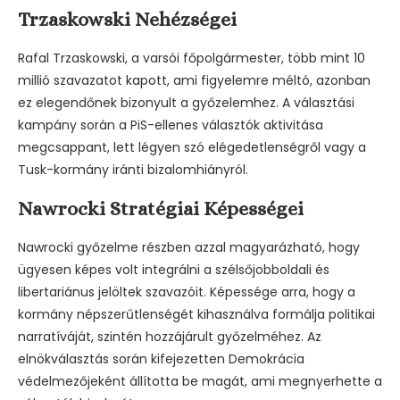
Trzaskowski Nehézségei
Rafal Trzaskowski, a varsói főpolgármester, több mint 10
millió szavazatot kapott, ami figyelemre méltó, azonban
ez elegendőnek bizonyult a győzelemhez. A választási
kampány során a PiS-ellenes választók aktivitása
megcsappant, lett légyen szó elégedetlenségről vagy a
Tusk-kormány iránti bizalomhiányról.
Nawrocki Stratégiai Képességei
Nawrocki győzelme részben azzal magyarázható, hogy
ügyesen képes volt integrálni a szélsőjobboldali és
libertariánus jelöltek szavazóit. Képessége arra, hogy a
kormány népszerűtlenségét kihasználva formálja politikai
narratíváját, szintén hozzájárult győzelméhez. Az
elnökválasztás során kifejezetten Demokrácia
védelmezőjeként állította be magát, ami megnyerhette a