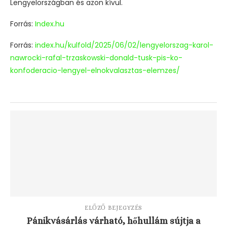
Lengyelországban és azon kívül.
Forrás:
Index.hu
Forrás:
index.hu/kulfold/2025/06/02/lengyelorszag-karol-
nawrocki-rafal-trzaskowski-donald-tusk-pis-ko-
konfoderacio-lengyel-elnokvalasztas-elemzes/
ELŐZŐ BEJEGYZÉS
Pánikvásárlás várható, hőhullám sújtja a