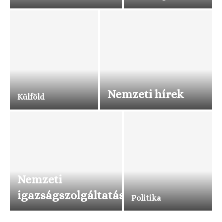
Nemzeti hírek
Külföld
Nemzeti
igazságszolgáltatás
Politika