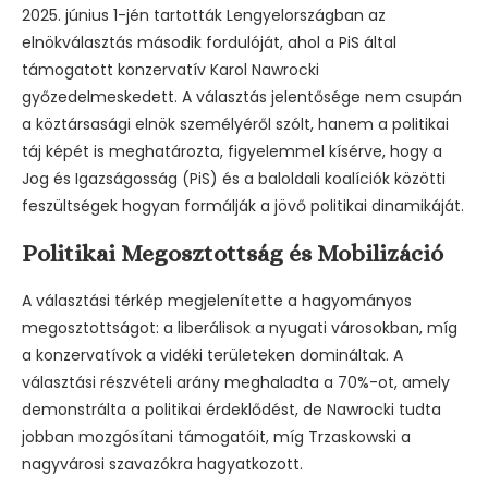
2025. június 1-jén tartották Lengyelországban az
elnökválasztás második fordulóját, ahol a PiS által
támogatott konzervatív Karol Nawrocki
győzedelmeskedett. A választás jelentősége nem csupán
a köztársasági elnök személyéről szólt, hanem a politikai
táj képét is meghatározta, figyelemmel kísérve, hogy a
Jog és Igazságosság (PiS) és a baloldali koalíciók közötti
feszültségek hogyan formálják a jövő politikai dinamikáját.
Politikai Megosztottság és Mobilizáció
A választási térkép megjelenítette a hagyományos
megosztottságot: a liberálisok a nyugati városokban, míg
a konzervatívok a vidéki területeken domináltak. A
választási részvételi arány meghaladta a 70%-ot, amely
demonstrálta a politikai érdeklődést, de Nawrocki tudta
jobban mozgósítani támogatóit, míg Trzaskowski a
nagyvárosi szavazókra hagyatkozott.