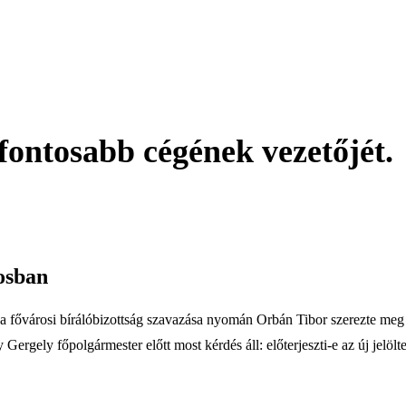
fontosabb cégének vezetőjét.
osban
l: a fővárosi bírálóbizottság szavazása nyomán Orbán Tibor szerezte me
Gergely főpolgármester előtt most kérdés áll: előterjeszti-e az új jelölte