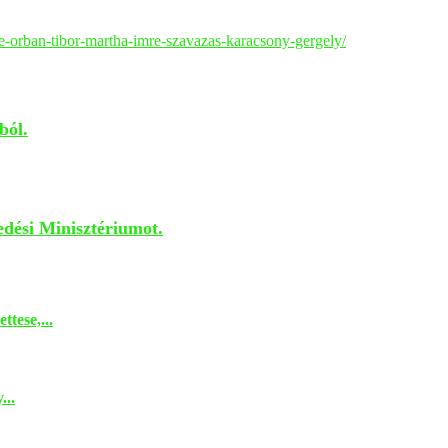
e-orban-tibor-martha-imre-szavazas-karacsony-gergely/
ból.
edési Minisztériumot.
ttese,...
...