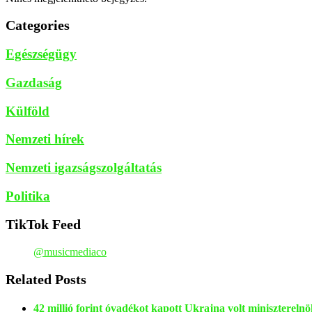
Categories
Egészségügy
Gazdaság
Külföld
Nemzeti hírek
Nemzeti igazságszolgáltatás
Politika
TikTok Feed
@musicmediaco
Related Posts
42 millió forint óvadékot kapott Ukrajna volt minisztereln