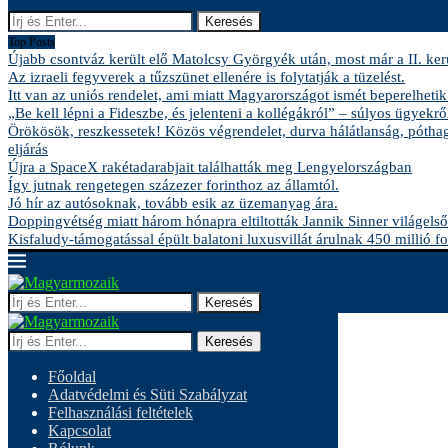
Keresés
Top Posts
Újabb csontváz került elő Matolcsy Györgyék után, most már a II. kerü
Az izraeli fegyverek a tűzszünet ellenére is folytatják a tüzelést.
Itt van az uniós rendelet, ami miatt Magyarországot ismét beperelhetik
„Be kell lépni a Fideszbe, és jelenteni a kollégákról” – súlyos ügyekről
Örökösök, reszkessetek! Közös végrendelet, durva hálátlanság, pótha
eljárás
Újra a SpaceX rakétadarabjait találhatták meg Lengyelországban
Így jutnak rengetegen százezer forinthoz az államtól.
Jó hír az autósoknak, tovább esik az üzemanyag ára.
Doppingvétség miatt három hónapra eltiltották Jannik Sinner világelső
Kisfaludy-támogatással épült balatoni luxusvillát árulnak 450 millió fo
Keresés
Keresés
Főoldal
Adatvédelmi és Süti Szabályzat
Felhasználási feltételek
Kapcsolat