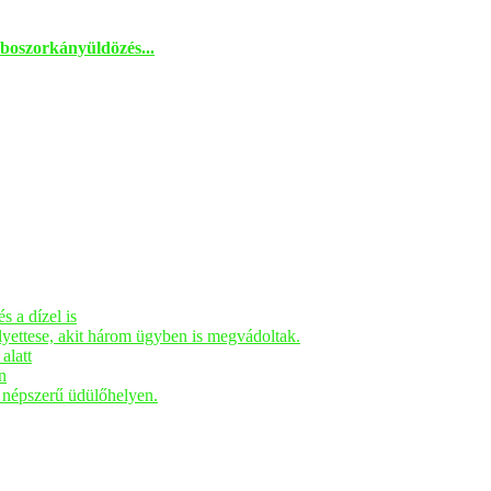
boszorkányüldözés...
s a dízel is
elyettese, akit három ügyben is megvádoltak.
alatt
n
n népszerű üdülőhelyen.