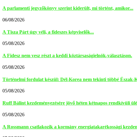
A parlamenti jegyzőkönyv szerint kiderült, mi történt, amikor...
06/08/2026
A Tisza Párt úgy véli, a fideszes képviselők...
05/08/2026
A Fidesz nem vesz részt a keddi köztársaságielnök-választáson.
05/08/2026
Történelmi fordulat készül: Dél-Korea nem tekinti többé Észak-K
05/08/2026
Ruff Bálint kezdeményezésére jövő héten kétnapos rendkívüli ülés
05/08/2026
A Rossmann csatlakozik a kormány energiatakarékossági kezde