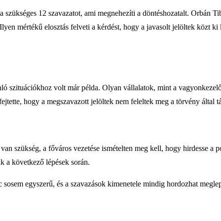
a szükséges 12 szavazatot, ami megnehezíti a döntéshozatalt. Orbán Tibor
lyen mértékű elosztás felveti a kérdést, hogy a javasolt jelöltek közt k
nló szituációkhoz volt már példa. Olyan vállalatok, mint a vagyonkezelő
ejtette, hogy a megszavazott jelöltek nem feleltek meg a törvény által
n szükség, a főváros vezetése ismételten meg kell, hogy hirdesse a po
ak a következő lépések során.
t harc sosem egyszerű, és a szavazások kimenetele mindig hordozhat meg