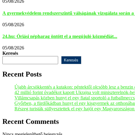
05/08/2026
A gyermekvédelem rendszerszintű válságának vizsgálata során a 
05/08/2026
24.hu: Óriási népharag öntött el a megújuló közmédiát...
05/08/2026
Keresés
Keresés
Recent Posts
Újabb árcsökkentés a kutakon: péntektől olcsóbb lesz a benzin é
42 millió forint óvadékot kapott Ukrajna volt miniszterelnök-h
Villámcsapás közben hunyt el egy fiatal sportoló a futballmeccs 
Győrben, a fürdőkádban hunyt el egy kisgyermek az otthonába
Részeg turisták süllyesztettek el egy hajót egy Magyarországo
Recent Comments
Nincs megjeleníthető bejegyzés.