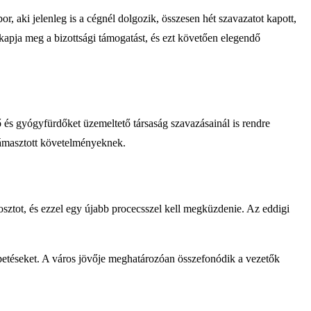
, aki jelenleg is a cégnél dolgozik, összesen hét szavazatot kapott,
i kapja meg a bizottsági támogatást, és ezt követően elegendő
 és gyógyfürdőket üzemeltető társaság szavazásainál is rendre
 támasztott követelményeknek.
sztot, és ezzel egy újabb procecsszel kell megküzdenie. Az eddigi
lepetéseket. A város jövője meghatározóan összefonódik a vezetők