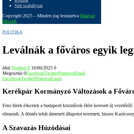
Rólunk
Süti szabályzat
Copyright 2025 – Minden jog fenntartva
Magyar
Mozaik
POLITIKA
Leválnák a főváros egyik leg
által
Norbert S
16/06/2025
0
Megosztás
0
Facebook
Twitter
Pinterest
Email
Facebook
Twitter
Pinterest
Email
Kerékpár Kormányzó Változások a Fővár
Friss hírek érkeztek a budapesti közművek élére keresett új vezetőrő
elmaradt. A döntés tehát átmeneti állapotot teremtett, hiszen Karácsony 
A Szavazás Húzódásai