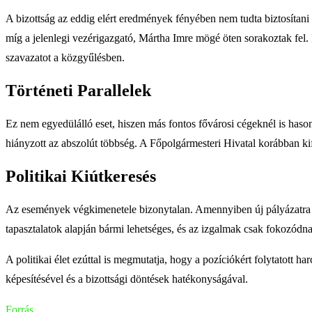
A bizottság az eddig elért eredmények fényében nem tudta biztosítani 
míg a jelenlegi vezérigazgató, Mártha Imre mögé öten sorakoztak fel. I
szavazatot a közgyűlésben.
Történeti Parallelek
Ez nem egyedülálló eset, hiszen más fontos fővárosi cégeknél is haso
hiányzott az abszolút többség. A Főpolgármesteri Hivatal korábban kif
Politikai Kiútkeresés
Az események végkimenetele bizonytalan. Amennyiben új pályázatra va
tapasztalatok alapján bármi lehetséges, és az izgalmak csak fokozódn
A politikai élet ezúttal is megmutatja, hogy a pozíciókért folytatot
képesítésével és a bizottsági döntések hatékonyságával.
Forrás