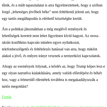
tűnik, és a múlt tapasztalatai is arra figyelmeztetnek, hogy a szóban
forgó „lehetséges jövőbeli béke” nem feltétlenül jelenti azt, hogy
egy tartós megállapodás is elérhető közelségbe került.
Ám a politikai játszmákban a még meglévő remények és
lehetőségek kereteit nem lehet figyelmen kívül hagyni. Az orosz-
ukrán konfliktus kapcsán minden egyes nyilatkozat,
telefonbeszélgetés és feltételezés hatással van arra, hogy miként
alakul a jövő, és milyen irányt vesznek a nemzetközi kapcsolatok.
Ahogy az események folynak, a kérdés az, hogy Trump képes lesz-e
egy olyan narratíva kialakítására, amely valódi előrelépést és békét
hoz, vagy a felmerülő ellentétek továbbra is megakadályozzák a
tartós megoldást?
Forrás