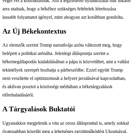
véget vet a konfliktusnak. Ám a legfrissebb nyilatkozatai már inkább
arra utalnak, hogy a békéhez szükséges feltételek létrehozása
lassabb folyamatot igényel, mint ahogyan azt korábban gondolta.
Az Új Békekontextus
Az elemzők szerint Trump narratívája azóta változott meg, hogy
belépett a politikai arénába. Jelenlegi álláspontja szerint a
békemegállapodás kialakításában a pápa is közvetíthet, ami a vallási
tekintélyek szerepét hozhatja a párbeszédbe. Ezzel együtt Trump
nem veszítette el optimizmusát a helyzet javulásával kapcsolatban,
és aktívan posztol a közösségi médiában a béketárgyalások
előrehaladásáról.
A Tárgyalások Buktatói
Ugyanakkor megjelenik a vita az orosz állásponttal is, amely sokkal
óvatosabban közelíti meg a lehetséges együttműködést Ukrajnával.