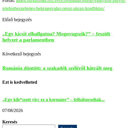
Forrás:
index.hu/kulfold/2025/05/20/donald-trump-vlagyimir-putyin-
telefonbeszelgetes-beketargyalas-orosz-ukran-konfliktus/
Előző bejegyzés
„Egy kicsit elhallgatna? Megnyugszik?” – feszült
helyzet a parlamentben
Következő bejegyzés
Románia döntött: a szakadék széléről hátrált meg
Ezt is kedvelheted
„Egy kib*szott vicc ez a kormány” – felháborodtak...
G
07/08/2026
0
Keresés