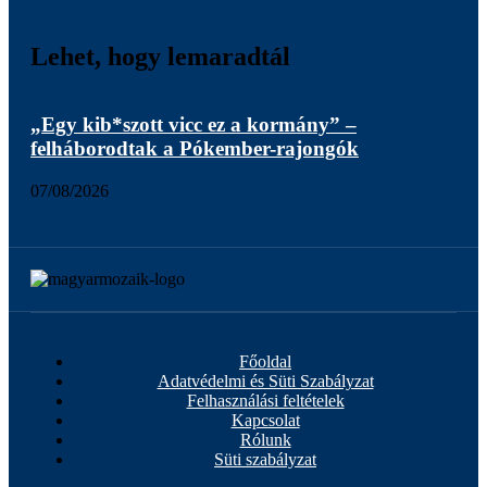
Lehet, hogy lemaradtál
„Egy kib*szott vicc ez a kormány” –
Hal
felháborodtak a Pókember-rajongók
for
07/08/2026
07/
Főoldal
Adatvédelmi és Süti Szabályzat
Felhasználási feltételek
Kapcsolat
Rólunk
Süti szabályzat