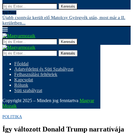
Keresés
Top Posts
Újabb csontváz került elő Matolcsy Györgyék után, most már a II.
A
kerületben...
Keresés
Keresés
Főoldal
Adatvédelmi és Süti Szabályzat
Felhasználási feltételek
Kapcsolat
Rólunk
Süti szabályzat
Copyright 2025 – Minden jog fenntartva
Magyar
Mozaik
POLITIKA
Így változott Donald Trump narratívája