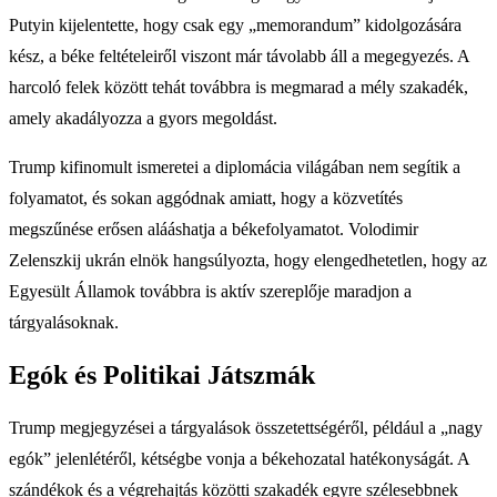
Putyin kijelentette, hogy csak egy „memorandum” kidolgozására
kész, a béke feltételeiről viszont már távolabb áll a megegyezés. A
harcoló felek között tehát továbbra is megmarad a mély szakadék,
amely akadályozza a gyors megoldást.
Trump kifinomult ismeretei a diplomácia világában nem segítik a
folyamatot, és sokan aggódnak amiatt, hogy a közvetítés
megszűnése erősen alááshatja a békefolyamatot. Volodimir
Zelenszkij ukrán elnök hangsúlyozta, hogy elengedhetetlen, hogy az
Egyesült Államok továbbra is aktív szereplője maradjon a
tárgyalásoknak.
Egók és Politikai Játszmák
Trump megjegyzései a tárgyalások összetettségéről, például a „nagy
egók” jelenlétéről, kétségbe vonja a békehozatal hatékonyságát. A
szándékok és a végrehajtás közötti szakadék egyre szélesebbnek