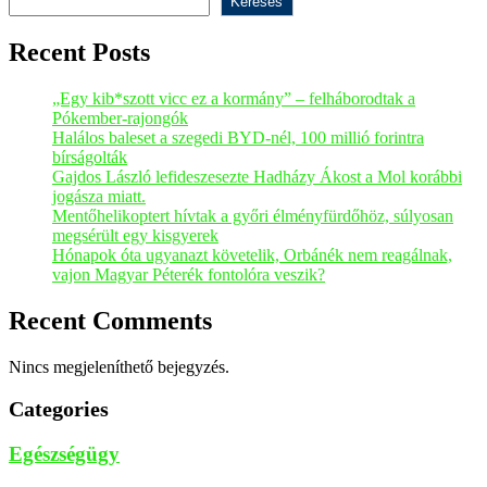
Keresés
Recent Posts
„Egy kib*szott vicc ez a kormány” – felháborodtak a
Pókember-rajongók
Halálos baleset a szegedi BYD-nél, 100 millió forintra
bírságolták
Gajdos László lefideszesezte Hadházy Ákost a Mol korábbi
jogásza miatt.
Mentőhelikoptert hívtak a győri élményfürdőhöz, súlyosan
megsérült egy kisgyerek
Hónapok óta ugyanazt követelik, Orbánék nem reagálnak,
vajon Magyar Péterék fontolóra veszik?
Recent Comments
Nincs megjeleníthető bejegyzés.
Categories
Egészségügy