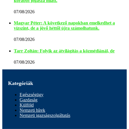
korábbi jogásza miatt.
07/08/2026
Magyar Péter: A következő napokban emelkedhet a
vízszint, de a jövő héttől újra számolhatunk.
07/08/2026
Tarr Zoltán: Folyik az átvilágítás a közmédiánál, de
07/08/2026
Kategóriák
Egészségügy
Gazdaság
Külföld
Nemzeti hírek
Nemzeti igazságszolgáltatás