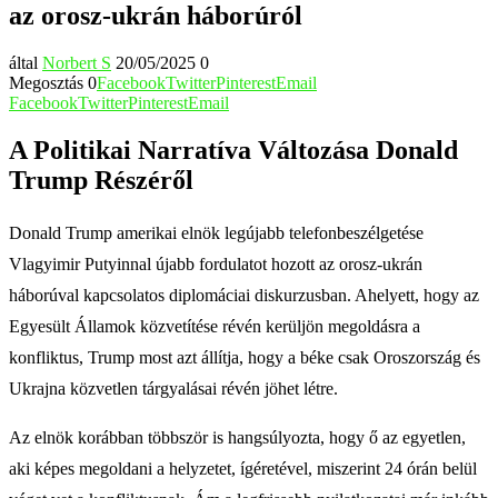
az orosz-ukrán háborúról
által
Norbert S
20/05/2025
0
Megosztás
0
Facebook
Twitter
Pinterest
Email
Facebook
Twitter
Pinterest
Email
A Politikai Narratíva Változása Donald
Trump Részéről
Donald Trump amerikai elnök legújabb telefonbeszélgetése
Vlagyimir Putyinnal újabb fordulatot hozott az orosz-ukrán
háborúval kapcsolatos diplomáciai diskurzusban. Ahelyett, hogy az
Egyesült Államok közvetítése révén kerüljön megoldásra a
konfliktus, Trump most azt állítja, hogy a béke csak Oroszország és
Ukrajna közvetlen tárgyalásai révén jöhet létre.
Az elnök korábban többször is hangsúlyozta, hogy ő az egyetlen,
aki képes megoldani a helyzetet, ígéretével, miszerint 24 órán belül