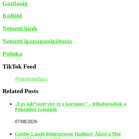
Gazdaság
Külföld
Nemzeti hírek
Nemzeti igazságszolgáltatás
Politika
TikTok Feed
@musicmediaco
Related Posts
„Egy kib*szott vicc ez a kormány” – felháborodtak a
Pókember-rajongók
07/08/2026
Gajdos László lefideszesezte Hadházy Ákost a Mol