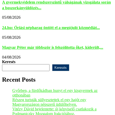
A gyermekvédelem rendszerszintű válságának vizsgálata során
a boszorkányüldözés...
05/08/2026
24.hu: Óriási népharag öntött el a megújuló közmédiát...
05/08/2026
Magyar Péter már többször is felszólította őket, kiderült,...
04/08/2026
Keresés
Keresés
Recent Posts
Győrben, a fürdőkádban hunyt el egy kisgyermek az
otthonában
Részeg turisták süllyesztettek el egy hajót egy
Magyarországon népszerű üdülőhelyen.
Vitézy Dávid bejelentette: új képviselő csatlakozik a
Podmaniczky Mozgalom frakciójához.