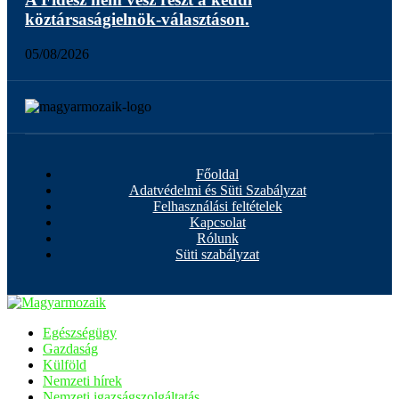
köztársaságielnök-választáson.
05/08/2026
Főoldal
Adatvédelmi és Süti Szabályzat
Felhasználási feltételek
Kapcsolat
Rólunk
Süti szabályzat
Egészségügy
Gazdaság
Külföld
Nemzeti hírek
Nemzeti igazságszolgáltatás