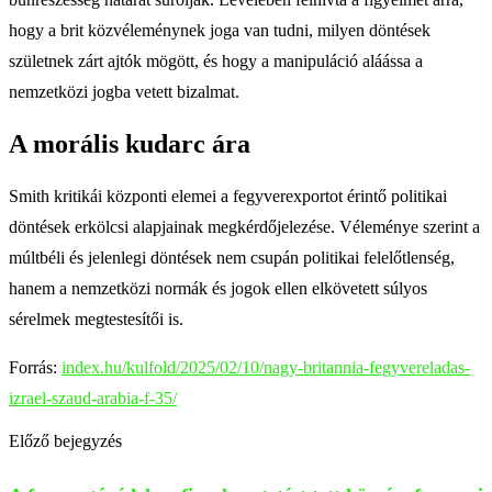
hogy a brit közvéleménynek joga van tudni, milyen döntések
születnek zárt ajtók mögött, és hogy a manipuláció aláássa a
nemzetközi jogba vetett bizalmat.
A morális kudarc ára
Smith kritikái központi elemei a fegyverexportot érintő politikai
döntések erkölcsi alapjainak megkérdőjelezése. Véleménye szerint a
múltbéli és jelenlegi döntések nem csupán politikai felelőtlenség,
hanem a nemzetközi normák és jogok ellen elkövetett súlyos
sérelmek megtestesítői is.
Forrás:
index.hu/kulfold/2025/02/10/nagy-britannia-fegyvereladas-
izrael-szaud-arabia-f-35/
Előző bejegyzés