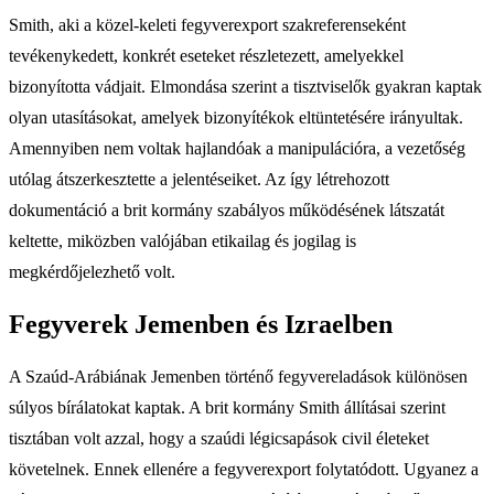
Smith, aki a közel-keleti fegyverexport szakreferenseként
tevékenykedett, konkrét eseteket részletezett, amelyekkel
bizonyította vádjait. Elmondása szerint a tisztviselők gyakran kaptak
olyan utasításokat, amelyek bizonyítékok eltüntetésére irányultak.
Amennyiben nem voltak hajlandóak a manipulációra, a vezetőség
utólag átszerkesztette a jelentéseiket. Az így létrehozott
dokumentáció a brit kormány szabályos működésének látszatát
keltette, miközben valójában etikailag és jogilag is
megkérdőjelezhető volt.
Fegyverek Jemenben és Izraelben
A Szaúd-Arábiának Jemenben történő fegyvereladások különösen
súlyos bírálatokat kaptak. A brit kormány Smith állításai szerint
tisztában volt azzal, hogy a szaúdi légicsapások civil életeket
követelnek. Ennek ellenére a fegyverexport folytatódott. Ugyanez a