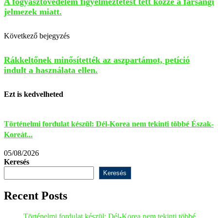
A fogyasztóvédelem figyelmeztetést tett közzé a farsangi
jelmezek miatt.
Következő bejegyzés
Rákkeltőnek minősítették az aszpartámot, petíció
indult a használata ellen.
Ezt is kedvelheted
Történelmi fordulat készül: Dél-Korea nem tekinti többé Észak-
R
Koreát...
ü
05/08/2026
0
Keresés
Keresés
Recent Posts
Történelmi fordulat készül: Dél-Korea nem tekinti többé