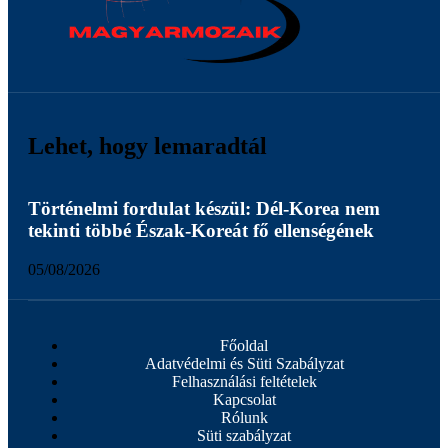
Lehet, hogy lemaradtál
Történelmi fordulat készül: Dél-Korea nem
A T
tekinti többé Észak-Koreát fő ellenségének
sze
05/08/2026
05/
Főoldal
Adatvédelmi és Süti Szabályzat
Felhasználási feltételek
Kapcsolat
Rólunk
Süti szabályzat