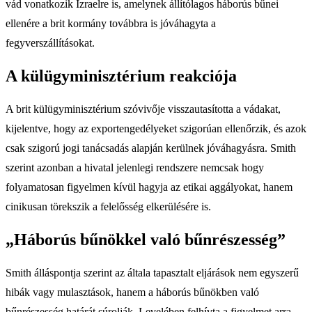
vád vonatkozik Izraelre is, amelynek állítólagos háborús bűnei
ellenére a brit kormány továbbra is jóváhagyta a
fegyverszállításokat.
A külügyminisztérium reakciója
A brit külügyminisztérium szóvivője visszautasította a vádakat,
kijelentve, hogy az exportengedélyeket szigorúan ellenőrzik, és azok
csak szigorú jogi tanácsadás alapján kerülnek jóváhagyásra. Smith
szerint azonban a hivatal jelenlegi rendszere nemcsak hogy
folyamatosan figyelmen kívül hagyja az etikai aggályokat, hanem
cinikusan törekszik a felelősség elkerülésére is.
„Háborús bűnökkel való bűnrészesség”
Smith álláspontja szerint az általa tapasztalt eljárások nem egyszerű
hibák vagy mulasztások, hanem a háborús bűnökben való
bűnrészesség határát súrolják. Levelében felhívta a figyelmet arra,