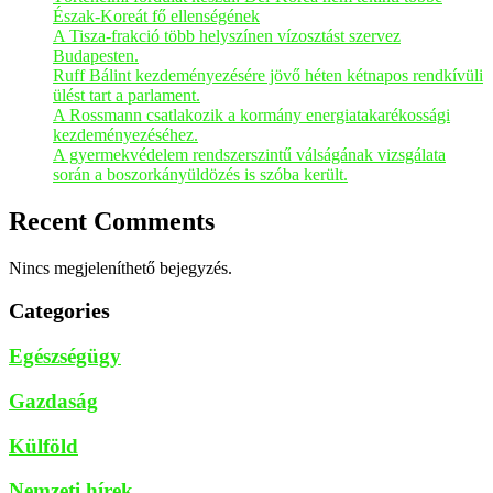
Észak-Koreát fő ellenségének
A Tisza-frakció több helyszínen vízosztást szervez
Budapesten.
Ruff Bálint kezdeményezésére jövő héten kétnapos rendkívüli
ülést tart a parlament.
A Rossmann csatlakozik a kormány energiatakarékossági
kezdeményezéséhez.
A gyermekvédelem rendszerszintű válságának vizsgálata
során a boszorkányüldözés is szóba került.
Recent Comments
Nincs megjeleníthető bejegyzés.
Categories
Egészségügy
Gazdaság
Külföld
Nemzeti hírek