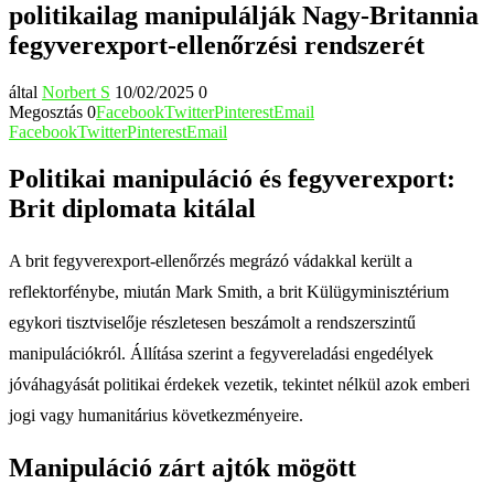
politikailag manipulálják Nagy-Britannia
fegyverexport-ellenőrzési rendszerét
által
Norbert S
10/02/2025
0
Megosztás
0
Facebook
Twitter
Pinterest
Email
Facebook
Twitter
Pinterest
Email
Politikai manipuláció és fegyverexport:
Brit diplomata kitálal
A brit fegyverexport-ellenőrzés megrázó vádakkal került a
reflektorfénybe, miután Mark Smith, a brit Külügyminisztérium
egykori tisztviselője részletesen beszámolt a rendszerszintű
manipulációkról. Állítása szerint a fegyvereladási engedélyek
jóváhagyását politikai érdekek vezetik, tekintet nélkül azok emberi
jogi vagy humanitárius következményeire.
Manipuláció zárt ajtók mögött