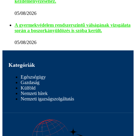
kezdeményezéséhez.
05/08/2026
A gyermekvédelem rendszerszintű válságának vizsgálata
során a boszorkányüldözés is szóba került.
05/08/2026
Kategóriák
Egészségügy
Gazdaság
Külföld
Nemzeti hírek
Nemzeti igazságszolgáltatás