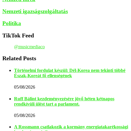
Nemzeti igazságszolgáltatás
Politika
TikTok Feed
@musicmediaco
Related Posts
Történelmi fordulat készül: Dél-Korea nem tekinti többé
Észak-Koreát fő ellenségének
05/08/2026
Ruff Bálint kezdeményezésére jövő héten kétnapos
rendkívüli ülést tart a parlament.
05/08/2026
A Rossmann csatlakozik a kormány energiatakarékossági