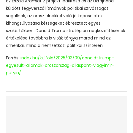
az Északi Áramlat 2 projekt leállítása és az Ukrajnába
küldött fegyverszállítmányok politikai szívósságot
sugallnak, az orosz elnökkel való jó kapcsolatok
kihangsúlyozása kétségeket ébresztett egyes
szakértőkben. Donald Trump stratégiai megközelítésének
értékelése továbbra is viták tárgya marad mind az
amerikai, mind a nemzetközi politikai színtéren.
Forrás:
index.hu/kulfold/2025/03/09/donald-trump-
egyesult-allamok-oroszorszag-allaspont-vlagyimir-
putyin/