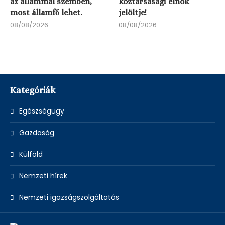
az állammal szemben,
köztársasági elnök
most államfő lehet.
jelöltje!
08/08/2026
08/08/2026
Kategóriák
Egészségügy
Gazdaság
Külföld
Nemzeti hírek
Nemzeti igazságszolgáltatás