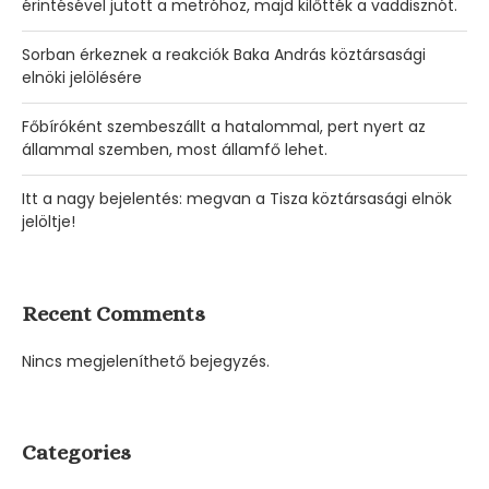
érintésével jutott a metróhoz, majd kilőtték a vaddisznót.
Sorban érkeznek a reakciók Baka András köztársasági
elnöki jelölésére
Főbíróként szembeszállt a hatalommal, pert nyert az
állammal szemben, most államfő lehet.
Itt a nagy bejelentés: megvan a Tisza köztársasági elnök
jelöltje!
Recent Comments
Nincs megjeleníthető bejegyzés.
Categories