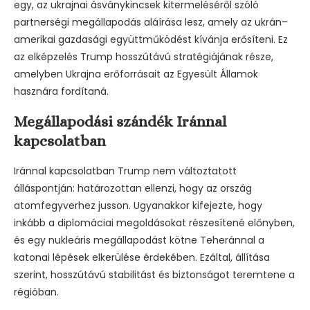
egy, az ukrajnai ásványkincsek kitermeléséről szóló
partnerségi megállapodás aláírása lesz, amely az ukrán–
amerikai gazdasági együttműködést kívánja erősíteni. Ez
az elképzelés Trump hosszútávú stratégiájának része,
amelyben Ukrajna erőforrásait az Egyesült Államok
hasznára fordítaná.
Megállapodási szándék Iránnal
kapcsolatban
Iránnal kapcsolatban Trump nem változtatott
álláspontján: határozottan ellenzi, hogy az ország
atomfegyverhez jusson. Ugyanakkor kifejezte, hogy
inkább a diplomáciai megoldásokat részesítené előnyben,
és egy nukleáris megállapodást kötne Teheránnal a
katonai lépések elkerülése érdekében. Ezáltal, állítása
szerint, hosszútávú stabilitást és biztonságot teremtene a
régióban.