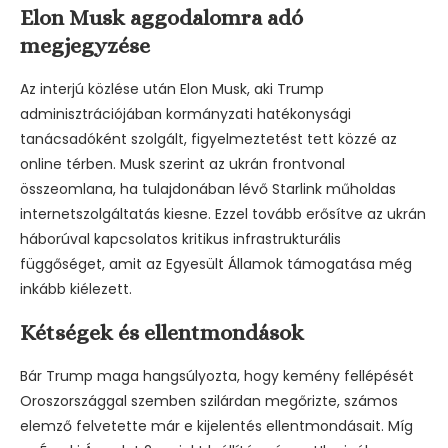
Elon Musk aggodalomra adó
megjegyzése
Az interjú közlése után Elon Musk, aki Trump
adminisztrációjában kormányzati hatékonysági
tanácsadóként szolgált, figyelmeztetést tett közzé az
online térben. Musk szerint az ukrán frontvonal
összeomlana, ha tulajdonában lévő Starlink műholdas
internetszolgáltatás kiesne. Ezzel tovább erősítve az ukrán
háborúval kapcsolatos kritikus infrastrukturális
függőséget, amit az Egyesült Államok támogatása még
inkább kiélezett.
Kétségek és ellentmondások
Bár Trump maga hangsúlyozta, hogy kemény fellépését
Oroszországgal szemben szilárdan megőrizte, számos
elemző felvetette már e kijelentés ellentmondásait. Míg