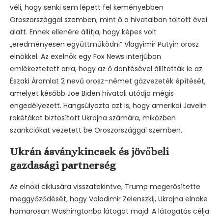
véli, hogy senki sem lépett fel keményebben
Oroszországgal szemben, mint ő a hivatalban töltött évei
alatt. Ennek ellenére állítja, hogy képes volt
„eredményesen együttműködni” Vlagyimir Putyin orosz
elnökkel. Az exelnök egy Fox News interjúban
emlékeztetett arra, hogy az ő döntésével állították le az
Északi Áramlat 2 nevű orosz–német gázvezeték építését,
amelyet később Joe Biden hivatali utódja mégis
engedélyezett. Hangsúlyozta azt is, hogy amerikai Javelin
rakétákat biztosított Ukrajna számára, miközben
szankciókat vezetett be Oroszországgal szemben.
Ukrán ásványkincsek és jövőbeli
gazdasági partnerség
Az elnöki ciklusára visszatekintve, Trump megerősítette
meggyőződését, hogy Volodimir Zelenszkij, Ukrajna elnöke
hamarosan Washingtonba látogat majd. A látogatás célja