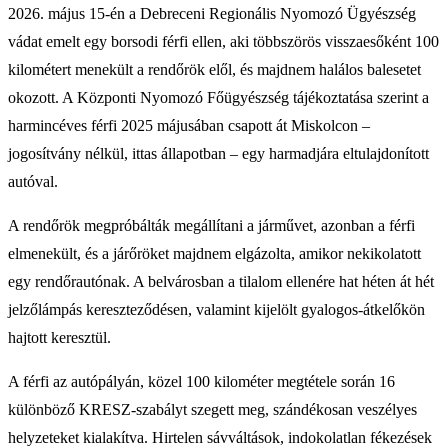
2026. május 15-én a Debreceni Regionális Nyomozó Ügyészség
vádat emelt egy borsodi férfi ellen, aki többszörös visszaesőként 100
kilométert menekült a rendőrök elől, és majdnem halálos balesetet
okozott. A Központi Nyomozó Főügyészség tájékoztatása szerint a
harmincéves férfi 2025 májusában csapott át Miskolcon –
jogosítvány nélkül, ittas állapotban – egy harmadjára eltulajdonított
autóval.
A rendőrök megpróbálták megállítani a járművet, azonban a férfi
elmenekült, és a járőröket majdnem elgázolta, amikor nekikolatott
egy rendőrautónak. A belvárosban a tilalom ellenére hat héten át hét
jelzőlámpás kereszteződésen, valamint kijelölt gyalogos-átkelőkön
hajtott keresztül.
A férfi az autópályán, közel 100 kilométer megtétele során 16
különböző KRESZ-szabályt szegett meg, szándékosan veszélyes
helyzeteket kialakítva. Hirtelen sávváltások, indokolatlan fékezések