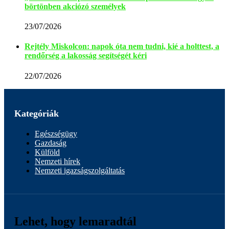
börtönben akciózó személyek
23/07/2026
Rejtély Miskolcon: napok óta nem tudni, kié a holttest, a
rendőrség a lakosság segítségét kéri
22/07/2026
Kategóriák
Egészségügy
Gazdaság
Külföld
Nemzeti hírek
Nemzeti igazságszolgáltatás
Lehet, hogy lemaradtál