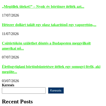
„Megöllek titeket!” – Nyolc év börtönre ítélték azt...
17/07/2026
Hétezer dollárt talált egy olasz takarítónő egy vaporettón,...
11/07/2026
Csütörtökön születhet döntés a Budapesten meggyilkolt
amerikai nő...
07/07/2026
Életfogytiglani börtönbüntetésre ítéltek egy somogyi férfit, aki
megölte...
03/07/2026
Keresés
Keresés
Recent Posts