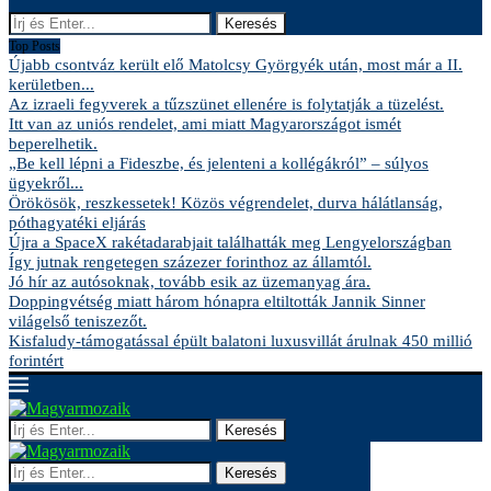
Keresés
Top Posts
Újabb csontváz került elő Matolcsy Györgyék után, most már a II.
kerületben...
Az izraeli fegyverek a tűzszünet ellenére is folytatják a tüzelést.
Itt van az uniós rendelet, ami miatt Magyarországot ismét
beperelhetik.
„Be kell lépni a Fideszbe, és jelenteni a kollégákról” – súlyos
ügyekről...
Örökösök, reszkessetek! Közös végrendelet, durva hálátlanság,
póthagyatéki eljárás
Újra a SpaceX rakétadarabjait találhatták meg Lengyelországban
Így jutnak rengetegen százezer forinthoz az államtól.
Jó hír az autósoknak, tovább esik az üzemanyag ára.
Doppingvétség miatt három hónapra eltiltották Jannik Sinner
világelső teniszezőt.
Kisfaludy-támogatással épült balatoni luxusvillát árulnak 450 millió
forintért
Keresés
Keresés