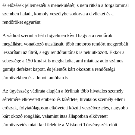
és előzések jellemezték a menekülését, s nem ritkán a forgalommal
szemben haladt, komoly veszélybe sodorva a civileket és a
rendőröket egyaránt.
A vádirat szerint a férfi figyelmen kívül hagyta a rendőrök
megállásra vonatkozó utasításait, több motoros rendőrt megpróbált
leszorítani az útról, s egy rendőrautónak is nekiütközött. Ekkor a
sebessége a 150 km/h-t is meghaladta, ami miatt az autó számos
gumija defektet kapott, és jelentős kárt okozott a rendőrségi
járművekben és a lopott autóban is.
Az ügyészség vádirata alapján a férfinak több hivatalos személy
sérelmére elkövetett emberölés kísérlete, hivatalos személy elleni
erőszak, folytatólagosan elkövetett közúti veszélyeztetés, nagyobb
kárt okozó rongálás, valamint ittas állapotban elkövetett
járművezetés miatt kell felelnie a Miskolci Törvényszék előtt.