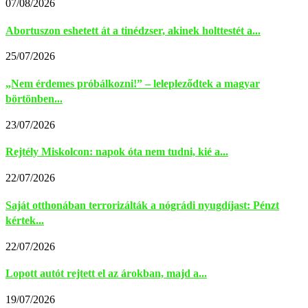
07/08/2026
Abortuszon eshetett át a tinédzser, akinek holttestét a...
25/07/2026
„Nem érdemes próbálkozni!” – lelepleződtek a magyar
börtönben...
23/07/2026
Rejtély Miskolcon: napok óta nem tudni, kié a...
22/07/2026
Saját otthonában terrorizálták a nógrádi nyugdíjast: Pénzt
kértek...
22/07/2026
Lopott autót rejtett el az árokban, majd a...
19/07/2026