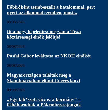
Főbíróként szembeszállt a hatalommal, pert
nyert az állammal szemben, most...
08/08/2026
Itt a nagy bejelentés: megvan a Tisza
köztársasági elnök jelöltje!
08/08/2026
Pósfai Gábor leváltotta az NKOH elnökét
08/08/2026
Magyarországon találták meg a
Skandináviában eltűnt 15 éves lányt
08/08/2026
„Egy kib*szott vicc ez a kormány” –
felháborodtak a Pókember-rajongók