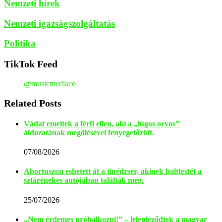
Nemzeti hírek
Nemzeti igazságszolgáltatás
Politika
TikTok Feed
@musicmediaco
Related Posts
Vádat emeltek a férfi ellen, aki a „lúgos orvos”
áldozatának megölésével fenyegetőzött.
07/08/2026
Abortuszon eshetett át a tinédzser, akinek holttestét a
sztárénekes autójában találták meg.
25/07/2026
„Nem érdemes próbálkozni!” – lelepleződtek a magyar