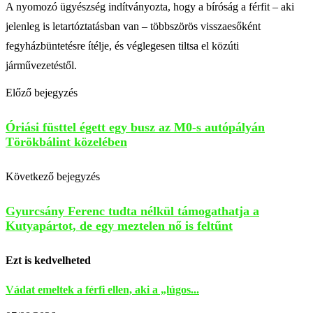
A nyomozó ügyészség indítványozta, hogy a bíróság a férfit – aki
jelenleg is letartóztatásban van – többszörös visszaesőként
fegyházbüntetésre ítélje, és véglegesen tiltsa el közúti
járművezetéstől.
Előző bejegyzés
Óriási füsttel égett egy busz az M0-s autópályán
Törökbálint közelében
Következő bejegyzés
Gyurcsány Ferenc tudta nélkül támogathatja a
Kutyapártot, de egy meztelen nő is feltűnt
Ezt is kedvelheted
Vádat emeltek a férfi ellen, aki a „lúgos...