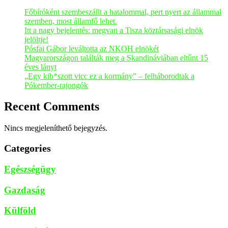
Főbíróként szembeszállt a hatalommal, pert nyert az állammal
szemben, most államfő lehet.
Itt a nagy bejelentés: megvan a Tisza köztársasági elnök
jelöltje!
Pósfai Gábor leváltotta az NKOH elnökét
Magyarországon találták meg a Skandináviában eltűnt 15
éves lányt
„Egy kib*szott vicc ez a kormány” – felháborodtak a
Pókember-rajongók
Recent Comments
Nincs megjeleníthető bejegyzés.
Categories
Egészségügy
Gazdaság
Külföld