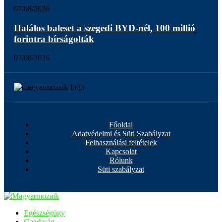
07/08/2026
Halálos baleset a szegedi BYD-nél, 100 millió
forintra bírságolták
07/08/2026
Főoldal
Adatvédelmi és Süti Szabályzat
Felhasználási feltételek
Kapcsolat
Rólunk
Süti szabályzat
Egészségügy
Gazdaság