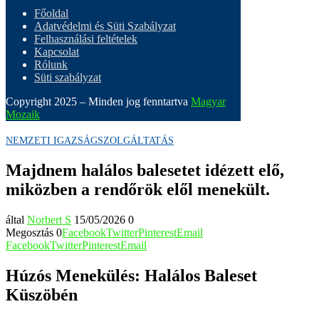
Főoldal
Adatvédelmi és Süti Szabályzat
Felhasználási feltételek
Kapcsolat
Rólunk
Süti szabályzat
Copyright 2025 – Minden jog fenntartva
Magyar
Mozaik
NEMZETI IGAZSÁGSZOLGÁLTATÁS
Majdnem halálos balesetet idézett elő,
miközben a rendőrök elől menekült.
által
Norbert S
15/05/2026
0
Megosztás
0
Facebook
Twitter
Pinterest
Email
Facebook
Twitter
Pinterest
Email
Húzós Menekülés: Halálos Baleset
Küszöbén