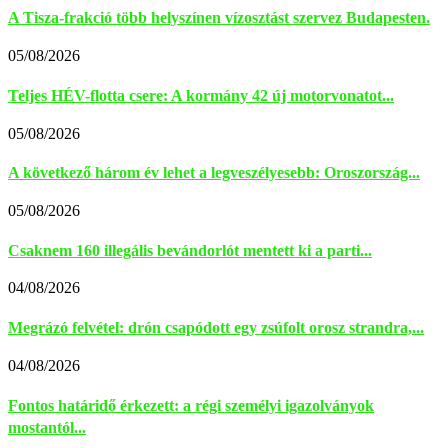
A Tisza-frakció több helyszínen vízosztást szervez Budapesten.
05/08/2026
Teljes HÉV-flotta csere: A kormány 42 új motorvonatot...
05/08/2026
A következő három év lehet a legveszélyesebb: Oroszország...
05/08/2026
Csaknem 160 illegális bevándorlót mentett ki a parti...
04/08/2026
Megrázó felvétel: drón csapódott egy zsúfolt orosz strandra,...
04/08/2026
Fontos határidő érkezett: a régi személyi igazolványok
mostantól...