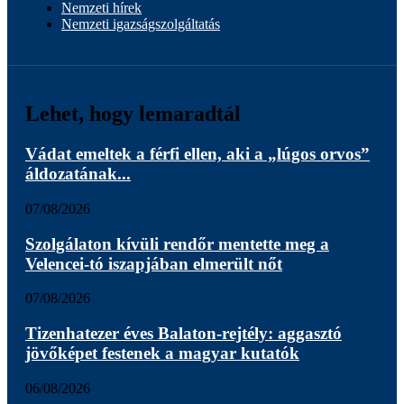
Nemzeti hírek
Nemzeti igazságszolgáltatás
Lehet, hogy lemaradtál
Vádat emeltek a férfi ellen, aki a „lúgos orvos”
áldozatának...
07/08/2026
Szolgálaton kívüli rendőr mentette meg a
Velencei-tó iszapjában elmerült nőt
07/08/2026
Tizenhatezer éves Balaton-rejtély: aggasztó
jövőképet festenek a magyar kutatók
06/08/2026