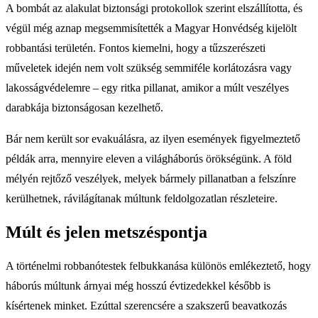
A bombát az alakulat biztonsági protokollok szerint elszállította, és
végül még aznap megsemmisítették a Magyar Honvédség kijelölt
robbantási területén. Fontos kiemelni, hogy a tűzszerészeti
műveletek idején nem volt szükség semmiféle korlátozásra vagy
lakosságvédelemre – egy ritka pillanat, amikor a múlt veszélyes
darabkája biztonságosan kezelhető.
Bár nem került sor evakuálásra, az ilyen események figyelmeztető
példák arra, mennyire eleven a világháborús örökségünk. A föld
mélyén rejtőző veszélyek, melyek bármely pillanatban a felszínre
kerülhetnek, rávilágítanak múltunk feldolgozatlan részleteire.
Múlt és jelen metszéspontja
A történelmi robbanótestek felbukkanása különös emlékeztető, hogy
háborús múltunk árnyai még hosszú évtizedekkel később is
kísértenek minket. Ezúttal szerencsére a szakszerű beavatkozás