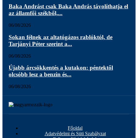
Baka Andrást csak Baka András távolíthatja el
az államfői székből,...
06/08/2026
Sokan félnek az altatógázos rablóktól, de
Tarjányi Péter szerint a...
06/08/2026
Újabb árcsökkentés a kutakon: péntektől
olcsóbb lesz a benzin és...
06/08/2026
Főoldal
Adatvédelmi és Süti Szabályzat