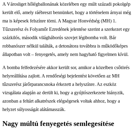
A Városliget hőlégballonának közelében egy múlt századi pokolgép
került elő, amely ráébreszt bennünket, hogy a történelem árnyai még
ma is képesek felszínre törni. A Magyar Honvédség (MH) 1.
Tűzszerész és Folyamőr Ezredének jelentése szerint a szerkezet egy
százkilós, második világháborús szovjet légibomba volt. Bár
robbanószer nélkül találták, a detonátora továbbra is működőképes
állapotban volt – fenyegetés, amely nem hagyható figyelmen kívül.
A bomba felfedezésére akkor került sor, amikor a közelben csőtörés
helyreállítása zajlott. A rendőrségi bejelentést követően az MH
tűzszerész járőrparancsnoka érkezett a helyszínre. Az eszköz
vizsgálata alapján az derült ki, hogy a gyújtószerkezete hiányzik,
azonban a feltárt alkatrészek elégségesek voltak ahhoz, hogy a
helyzet súlyosságát alátámasszák.
Nagy múltú fenyegetés semlegesítése