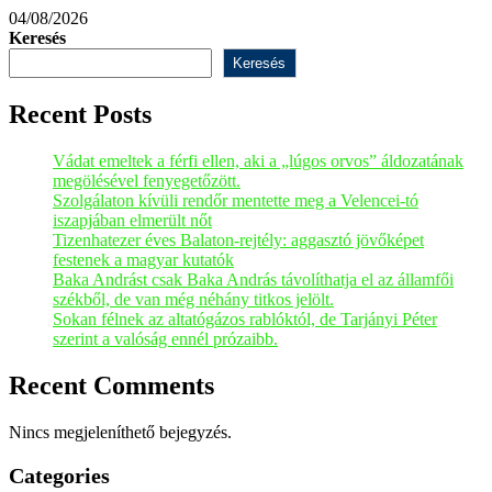
04/08/2026
Keresés
Keresés
Recent Posts
Vádat emeltek a férfi ellen, aki a „lúgos orvos” áldozatának
megölésével fenyegetőzött.
Szolgálaton kívüli rendőr mentette meg a Velencei-tó
iszapjában elmerült nőt
Tizenhatezer éves Balaton-rejtély: aggasztó jövőképet
festenek a magyar kutatók
Baka Andrást csak Baka András távolíthatja el az államfői
székből, de van még néhány titkos jelölt.
Sokan félnek az altatógázos rablóktól, de Tarjányi Péter
szerint a valóság ennél prózaibb.
Recent Comments
Nincs megjeleníthető bejegyzés.
Categories