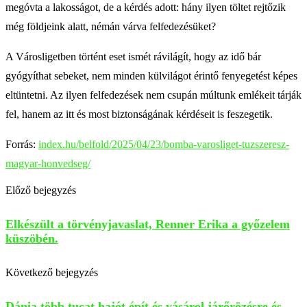
megóvta a lakosságot, de a kérdés adott: hány ilyen töltet rejtőzik
még földjeink alatt, némán várva felfedezésüket?
A Városligetben történt eset ismét rávilágít, hogy az idő bár
gyógyíthat sebeket, nem minden külvilágot érintő fenyegetést képes
eltüntetni. Az ilyen felfedezések nem csupán múltunk emlékeit tárják
fel, hanem az itt és most biztonságának kérdéseit is feszegetik.
Forrás:
index.hu/belfold/2025/04/23/bomba-varosliget-tuzszeresz-
magyar-honvedseg/
Előző bejegyzés
Elkészült a törvényjavaslat, Renner Erika a győzelem
küszöbén.
Következő bejegyzés
Dánia több tucat hajót épít és vásárol járőrözésre és