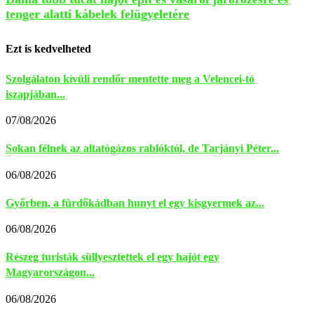
tenger alatti kábelek felügyeletére
Ezt is kedvelheted
Szolgálaton kívüli rendőr mentette meg a Velencei-tó
iszapjában...
07/08/2026
Sokan félnek az altatógázos rablóktól, de Tarjányi Péter...
06/08/2026
Győrben, a fürdőkádban hunyt el egy kisgyermek az...
06/08/2026
Részeg turisták süllyesztettek el egy hajót egy
Magyarországon...
06/08/2026