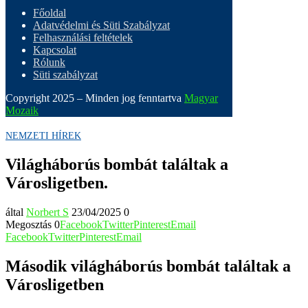
Főoldal
Adatvédelmi és Süti Szabályzat
Felhasználási feltételek
Kapcsolat
Rólunk
Süti szabályzat
Copyright 2025 – Minden jog fenntartva
Magyar
Mozaik
NEMZETI HÍREK
Világháborús bombát találtak a
Városligetben.
által
Norbert S
23/04/2025
0
Megosztás
0
Facebook
Twitter
Pinterest
Email
Facebook
Twitter
Pinterest
Email
Második világháborús bombát találtak a
Városligetben