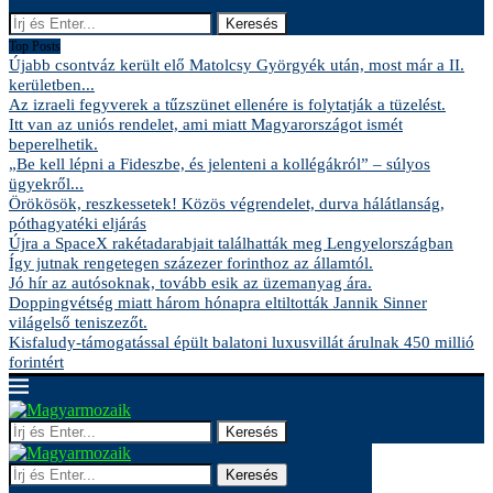
Keresés
Top Posts
Újabb csontváz került elő Matolcsy Györgyék után, most már a II.
kerületben...
Az izraeli fegyverek a tűzszünet ellenére is folytatják a tüzelést.
Itt van az uniós rendelet, ami miatt Magyarországot ismét
beperelhetik.
„Be kell lépni a Fideszbe, és jelenteni a kollégákról” – súlyos
ügyekről...
Örökösök, reszkessetek! Közös végrendelet, durva hálátlanság,
póthagyatéki eljárás
Újra a SpaceX rakétadarabjait találhatták meg Lengyelországban
Így jutnak rengetegen százezer forinthoz az államtól.
Jó hír az autósoknak, tovább esik az üzemanyag ára.
Doppingvétség miatt három hónapra eltiltották Jannik Sinner
világelső teniszezőt.
Kisfaludy-támogatással épült balatoni luxusvillát árulnak 450 millió
forintért
Keresés
Keresés