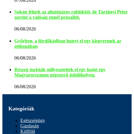
07/08/2026
Sokan félnek az altatógázos rablóktól, de Tarjányi Péter
szerint a valóság ennél prózaibb.
06/08/2026
Győrben, a fürdőkádban hunyt el egy kisgyermek az
otthonában
06/08/2026
Részeg turisták süllyesztettek el egy hajót egy
Magyarországon népszerű üdülőhelyen.
06/08/2026
Kategóriák
Egészségügy
Gazdaság
Külföld