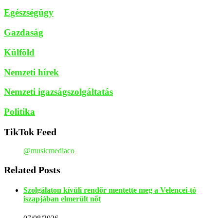
Egészségügy
Gazdaság
Külföld
Nemzeti hírek
Nemzeti igazságszolgáltatás
Politika
TikTok Feed
@musicmediaco
Related Posts
Szolgálaton kívüli rendőr mentette meg a Velencei-tó
iszapjában elmerült nőt