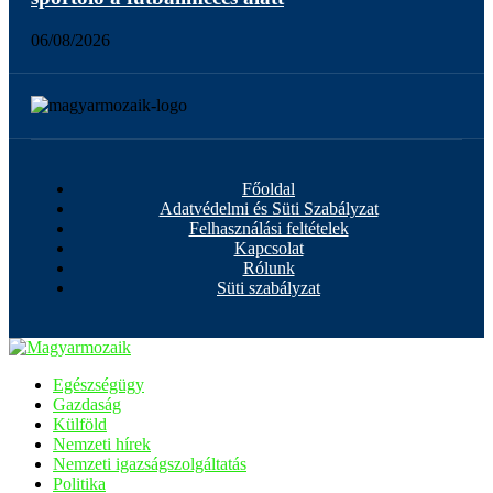
06/08/2026
Főoldal
Adatvédelmi és Süti Szabályzat
Felhasználási feltételek
Kapcsolat
Rólunk
Süti szabályzat
Egészségügy
Gazdaság
Külföld
Nemzeti hírek
Nemzeti igazságszolgáltatás
Politika