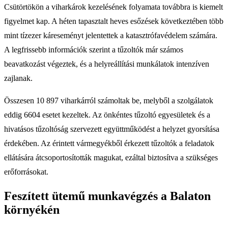
Csütörtökön a viharkárok kezelésének folyamata továbbra is kiemelt
figyelmet kap. A héten tapasztalt heves esőzések következtében több
mint tízezer káreseményt jelentettek a katasztrófavédelem számára.
A legfrissebb információk szerint a tűzoltók már számos
beavatkozást végeztek, és a helyreállítási munkálatok intenzíven
zajlanak.
Összesen 10 897 viharkárról számoltak be, melyből a szolgálatok
eddig 6604 esetet kezeltek. Az önkéntes tűzoltó egyesületek és a
hivatásos tűzoltóság szervezett együttműködést a helyzet gyorsítása
érdekében. Az érintett vármegyékből érkezett tűzoltók a feladatok
ellátására átcsoportosították magukat, ezáltal biztosítva a szükséges
erőforrásokat.
Feszített ütemű munkavégzés a Balaton
környékén