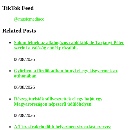
TikTok Feed
@musicmediaco
Related Posts
Sokan félnek az altatógázos rablóktól, de Tarjányi Péter
szerint a valóság ennél prózaibb.
06/08/2026
Győrben, a fürdőkádban hunyt el egy kisgyermek az
otthonában
06/08/2026
Részeg turisták süllyesztettek el egy hajót egy
Magyarországon népszerű üdülőhelyen.
06/08/2026
A Tisza-frakció több helyszínen vízosztást szervez