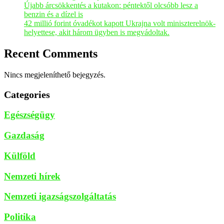
Újabb árcsökkentés a kutakon: péntektől olcsóbb lesz a
benzin és a dízel is
42 millió forint óvadékot kapott Ukrajna volt miniszterelnök-
helyettese, akit három ügyben is megvádoltak.
Recent Comments
Nincs megjeleníthető bejegyzés.
Categories
Egészségügy
Gazdaság
Külföld
Nemzeti hírek
Nemzeti igazságszolgáltatás
Politika