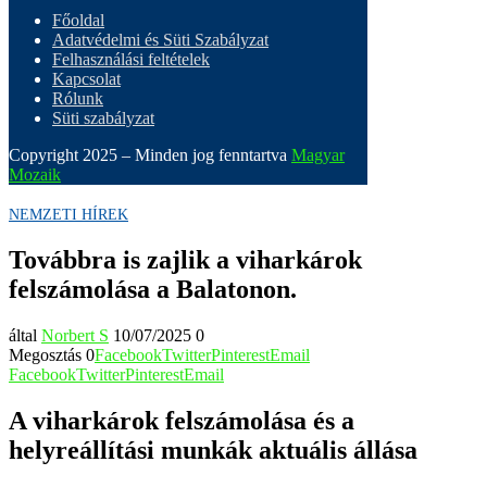
Főoldal
Adatvédelmi és Süti Szabályzat
Felhasználási feltételek
Kapcsolat
Rólunk
Süti szabályzat
Copyright 2025 – Minden jog fenntartva
Magyar
Mozaik
NEMZETI HÍREK
Továbbra is zajlik a viharkárok
felszámolása a Balatonon.
által
Norbert S
10/07/2025
0
Megosztás
0
Facebook
Twitter
Pinterest
Email
Facebook
Twitter
Pinterest
Email
A viharkárok felszámolása és a
helyreállítási munkák aktuális állása