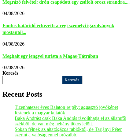
Megrázó felvétel: drón csapódott egy zsúfolt orosz strandra,...
04/08/2026
Fontos határidő érkezett: a régi személyi igazolványok
mostantól...
04/08/2026
Meghalt egy lengyel turista a Magas-Tátrában
03/08/2026
Keresés
Keresés
Recent Posts
Tizenhatezer éves Balaton-rejtély: aggasztó jövőképet
festenek a magyar kutatók
Baka Andrást csak Baka András távolíthatja el az államfői
székből, de van még néhány titkos jelölt.
Sokan félnek az altatógázos rablóktól, de Tarjányi Péter
szerint a valóság ennél prózaibb.