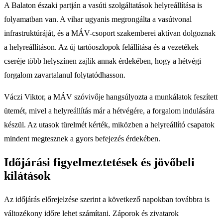
A Balaton északi partján a vasúti szolgáltatások helyreállítása is
folyamatban van. A vihar ugyanis megrongálta a vasútvonal
infrastruktúráját, és a MÁV-csoport szakemberei aktívan dolgoznak
a helyreállításon. Az új tartóoszlopok felállítása és a vezetékek
cseréje több helyszínen zajlik annak érdekében, hogy a hétvégi
forgalom zavartalanul folytatódhasson.
Váczi Viktor, a MÁV szóvivője hangsúlyozta a munkálatok feszített
ütemét, mivel a helyreállítás már a hétvégére, a forgalom indulására
készül. Az utasok türelmét kérték, miközben a helyreállító csapatok
mindent megtesznek a gyors befejezés érdekében.
Időjárási figyelmeztetések és jövőbeli
kilátások
Az időjárás előrejelzése szerint a következő napokban továbbra is
változékony időre lehet számítani. Záporok és zivatarok