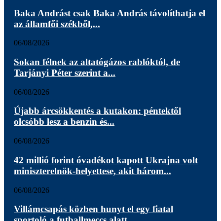
Baka Andrást csak Baka András távolíthatja el
az államfői székből,...
06/08/2026
Sokan félnek az altatógázos rablóktól, de
Tarjányi Péter szerint a...
06/08/2026
Újabb árcsökkentés a kutakon: péntektől
olcsóbb lesz a benzin és...
06/08/2026
42 millió forint óvadékot kapott Ukrajna volt
miniszterelnök-helyettese, akit három...
06/08/2026
Villámcsapás közben hunyt el egy fiatal
sportoló a futballmeccs alatt