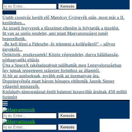
Keresés
Top Posts
Újabb csontváz került elő Matolcsy Györgyék után, most már a II.
kerületben...
Az izraeli fegyverek a tűzszünet ellenére is folytatják a tüzelést.
Itt van az uniós rendelet, ami miatt Magyarországot ismét
beperelhetik.
„Be kell lépni a Fideszbe, és jelenteni a kollégákról” – súlyos
ügyekről...
Örökösök, reszkessetek! Közös végrendelet, durva hálátlanság,
póthagyatéki eljárás
Újra a SpaceX rakétadarabjait találhatták meg Lengyelországban
Így jutnak rengetegen százezer forinthoz az államtól.
Jó hír az autósoknak, tovább esik az üzemanyag ára.
Doppingvétség miatt három hónapra eltiltották Jannik Sinner
világelső teniszezőt.
Kisfaludy-támogatással épült balatoni luxusvillát árulnak 450 millió
forintért
Keresés
Keresés