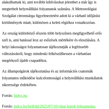
alakulhatnak ki, ami további kihívásokat jelenthet a már így is
megterhelt helyreállítási folyamatok számára. A Meteorológiai
Szolgálat citromsárga figyelmeztetést adott ki a várható időjárási
körülmények miatt, különösen a keleti régiókra vonatkozóan.
Az ország különböző részein több helyszínen megfigyelhető erős
szél is, ami hatással lesz az esőzések mértékére és eloszlására. A
helyi lakosságot folyamatosan tájékoztatják a legfrissebb
változásokról, hogy mindenki felkészülhessen a várhatóan
megérkező újabb csapadékra.
Az állampolgárok tájékoztatása és az információs csatornák
folyamatos működése kulcsfontosságú a helyreállítási munkálatok
sikeressége érdekében.
Forrás:
Index.hu
Forrás:
index.hu/belfold/2025/07/10/vihar-karok-felszamolas-