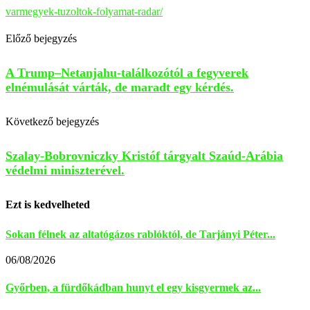
varmegyek-tuzoltok-folyamat-radar/
Előző bejegyzés
A Trump–Netanjahu-találkozótól a fegyverek
elnémulását várták, de maradt egy kérdés.
Következő bejegyzés
Szalay-Bobrovniczky Kristóf tárgyalt Szaúd-Arábia
védelmi miniszterével.
Ezt is kedvelheted
Sokan félnek az altatógázos rablóktól, de Tarjányi Péter...
06/08/2026
Győrben, a fürdőkádban hunyt el egy kisgyermek az...