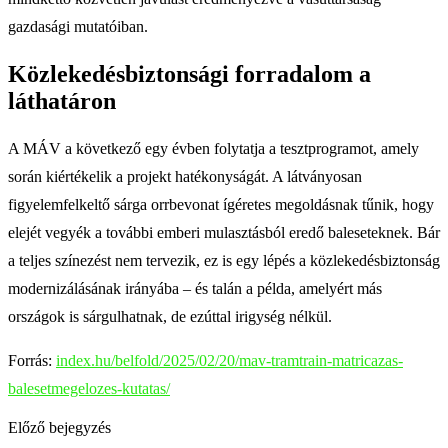
gazdasági mutatóiban.
Közlekedésbiztonsági forradalom a
láthatáron
A MÁV a következő egy évben folytatja a tesztprogramot, amely
során kiértékelik a projekt hatékonyságát. A látványosan
figyelemfelkeltő sárga orrbevonat ígéretes megoldásnak tűnik, hogy
elejét vegyék a további emberi mulasztásból eredő baleseteknek. Bár
a teljes színezést nem tervezik, ez is egy lépés a közlekedésbiztonság
modernizálásának irányába – és talán a példa, amelyért más
országok is sárgulhatnak, de ezúttal irigység nélkül.
Forrás:
index.hu/belfold/2025/02/20/mav-tramtrain-matricazas-
balesetmegelozes-kutatas/
Előző bejegyzés