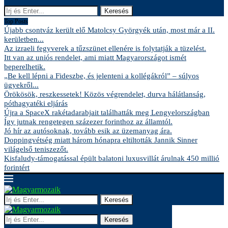
Keresés
Top Posts
Újabb csontváz került elő Matolcsy Györgyék után, most már a II.
kerületben...
Az izraeli fegyverek a tűzszünet ellenére is folytatják a tüzelést.
Itt van az uniós rendelet, ami miatt Magyarországot ismét
beperelhetik.
„Be kell lépni a Fideszbe, és jelenteni a kollégákról” – súlyos
ügyekről...
Örökösök, reszkessetek! Közös végrendelet, durva hálátlanság,
póthagyatéki eljárás
Újra a SpaceX rakétadarabjait találhatták meg Lengyelországban
Így jutnak rengetegen százezer forinthoz az államtól.
Jó hír az autósoknak, tovább esik az üzemanyag ára.
Doppingvétség miatt három hónapra eltiltották Jannik Sinner
világelső teniszezőt.
Kisfaludy-támogatással épült balatoni luxusvillát árulnak 450 millió
forintért
Keresés
Keresés