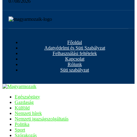
07/08/2026
Főoldal
Adatvédelmi és Süti Szabályzat
Felhasználási feltételek
Kapcsolat
Rólunk
Süti szabályzat
Egészségügy
Gazdaság
Külföld
Nemzeti hírek
Nemzeti igazságszolgáltatás
Politika
Sport
Szórakozás