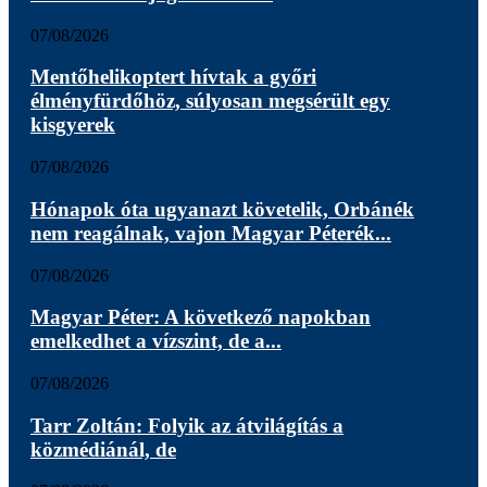
07/08/2026
Mentőhelikoptert hívtak a győri
élményfürdőhöz, súlyosan megsérült egy
kisgyerek
07/08/2026
Hónapok óta ugyanazt követelik, Orbánék
nem reagálnak, vajon Magyar Péterék...
07/08/2026
Magyar Péter: A következő napokban
emelkedhet a vízszint, de a...
07/08/2026
Tarr Zoltán: Folyik az átvilágítás a
közmédiánál, de