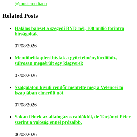
@musicmediaco
Related Posts
Halálos baleset a szegedi BYD-nél, 100 millió forintra
bírságolták
07/08/2026
Mentőhelikoptert hívtak a győri élményfürdőhöz,
súlyosan megsérült egy kisgyerek
07/08/2026
Szolgálaton kívüli rendőr mentette meg a Velencei-tó
iszapjában elmerült nőt
07/08/2026
Sokan félnek az altatógázos rablóktól, de Tarjányi Péter
szerint a valóság ennél prózaibb.
06/08/2026