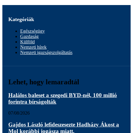
Kategóriák
Egészségügy
Gazdaság
Külföld
Nemzeti hírek
Nemzeti igazságszolgáltatás
Lehet, hogy lemaradtál
Halálos baleset a szegedi BYD-nél, 100 millió
forintra bírságolták
07/08/2026
Gajdos László lefideszesezte Hadházy Ákost a
Mol korábbi jogásza miatt.