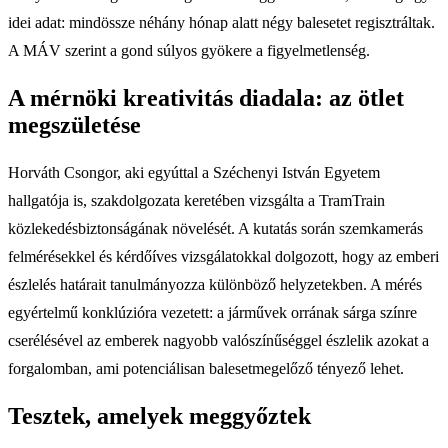
idei adat: mindössze néhány hónap alatt négy balesetet regisztráltak.
A MÁV szerint a gond súlyos gyökere a figyelmetlenség.
A mérnöki kreativitás diadala: az ötlet
megszületése
Horváth Csongor, aki egyúttal a Széchenyi István Egyetem
hallgatója is, szakdolgozata keretében vizsgálta a TramTrain
közlekedésbiztonságának növelését. A kutatás során szemkamerás
felmérésekkel és kérdőíves vizsgálatokkal dolgozott, hogy az emberi
észlelés határait tanulmányozza különböző helyzetekben. A mérés
egyértelmű konklúzióra vezetett: a járművek orrának sárga színre
cserélésével az emberek nagyobb valószínűséggel észlelik azokat a
forgalomban, ami potenciálisan balesetmegelőző tényező lehet.
Tesztek, amelyek meggyőztek