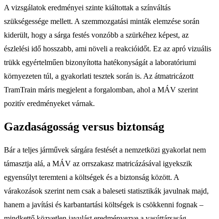
A vizsgálatok eredményei szinte kiáltottak a színváltás
szükségessége mellett. A szemmozgatási minták elemzése során
kiderült, hogy a sárga festés vonzóbb a szürkéhez képest, az
észlelési idő hosszabb, ami növeli a reakcióidőt. Ez az apró vizuális
trükk egyértelműen bizonyította hatékonyságát a laboratóriumi
környezeten túl, a gyakorlati tesztek során is. Az átmatricázott
TramTrain máris megjelent a forgalomban, ahol a MÁV szerint
pozitív eredményeket várnak.
Gazdaságosság versus biztonság
Bár a teljes járművek sárgára festését a nemzetközi gyakorlat nem
támasztja alá, a MÁV az orrszakasz matricázásával igyekszik
egyensúlyt teremteni a költségek és a biztonság között. A
várakozások szerint nem csak a baleseti statisztikák javulnak majd,
hanem a javítási és karbantartási költségek is csökkenni fognak –
mindkettő közvetlen javulást eredményezve a vasúttársaság