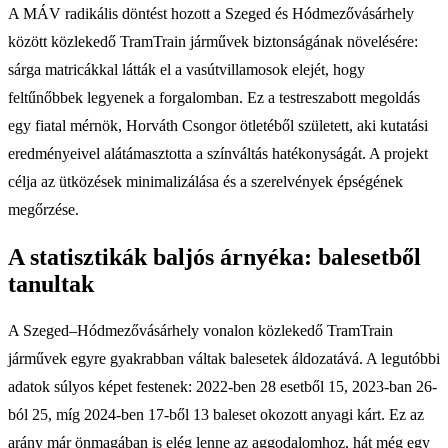
A MÁV radikális döntést hozott a Szeged és Hódmezővásárhely
között közlekedő TramTrain járművek biztonságának növelésére:
sárga matricákkal látták el a vasútvillamosok elejét, hogy
feltűnőbbek legyenek a forgalomban. Ez a testreszabott megoldás
egy fiatal mérnök, Horváth Csongor ötletéből született, aki kutatási
eredményeivel alátámasztotta a színváltás hatékonyságát. A projekt
célja az ütközések minimalizálása és a szerelvények épségének
megőrzése.
A statisztikák baljós árnyéka: balesetből
tanultak
A Szeged–Hódmezővásárhely vonalon közlekedő TramTrain
járművek egyre gyakrabban váltak balesetek áldozatává. A legutóbbi
adatok súlyos képet festenek: 2022-ben 28 esetből 15, 2023-ban 26-
ból 25, míg 2024-ben 17-ből 13 baleset okozott anyagi kárt. Ez az
arány már önmagában is elég lenne az aggodalomhoz, hát még egy