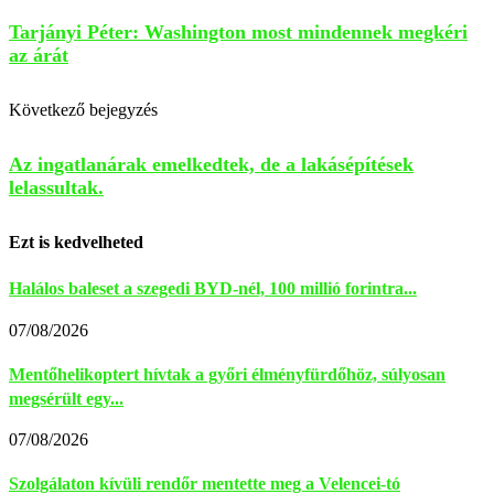
Tarjányi Péter: Washington most mindennek megkéri
az árát
Következő bejegyzés
Az ingatlanárak emelkedtek, de a lakásépítések
lelassultak.
Ezt is kedvelheted
Halálos baleset a szegedi BYD-nél, 100 millió forintra...
07/08/2026
Mentőhelikoptert hívtak a győri élményfürdőhöz, súlyosan
megsérült egy...
07/08/2026
Szolgálaton kívüli rendőr mentette meg a Velencei-tó