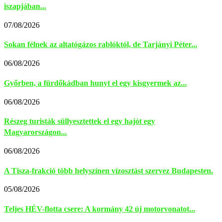
iszapjában...
07/08/2026
Sokan félnek az altatógázos rablóktól, de Tarjányi Péter...
06/08/2026
Győrben, a fürdőkádban hunyt el egy kisgyermek az...
06/08/2026
Részeg turisták süllyesztettek el egy hajót egy
Magyarországon...
06/08/2026
A Tisza-frakció több helyszínen vízosztást szervez Budapesten.
05/08/2026
Teljes HÉV-flotta csere: A kormány 42 új motorvonatot...