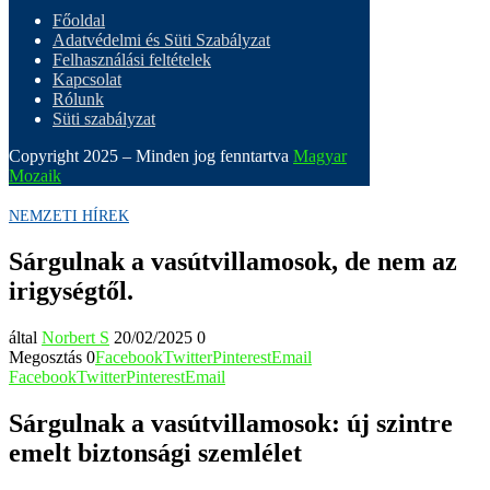
Főoldal
Adatvédelmi és Süti Szabályzat
Felhasználási feltételek
Kapcsolat
Rólunk
Süti szabályzat
Copyright 2025 – Minden jog fenntartva
Magyar
Mozaik
NEMZETI HÍREK
Sárgulnak a vasútvillamosok, de nem az
irigységtől.
által
Norbert S
20/02/2025
0
Megosztás
0
Facebook
Twitter
Pinterest
Email
Facebook
Twitter
Pinterest
Email
Sárgulnak a vasútvillamosok: új szintre
emelt biztonsági szemlélet