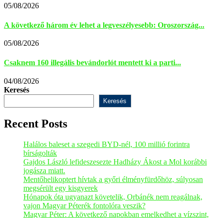
05/08/2026
A következő három év lehet a legveszélyesebb: Oroszország...
05/08/2026
Csaknem 160 illegális bevándorlót mentett ki a parti...
04/08/2026
Keresés
Keresés
Recent Posts
Halálos baleset a szegedi BYD-nél, 100 millió forintra
bírságolták
Gajdos László lefideszesezte Hadházy Ákost a Mol korábbi
jogásza miatt.
Mentőhelikoptert hívtak a győri élményfürdőhöz, súlyosan
megsérült egy kisgyerek
Hónapok óta ugyanazt követelik, Orbánék nem reagálnak,
vajon Magyar Péterék fontolóra veszik?
Magyar Péter: A következő napokban emelkedhet a vízszint,