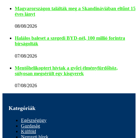
Magyarországon találták meg a Skandináviában eltűnt 15
éves lányt
08/08/2026
Halálos baleset a szegedi BYD-nél, 100 millió forintra
bírságolták
07/08/2026
Mentőhelikoptert hívtak a győri élményfürdőhöz,
súlyosan megsérült egy kisgyerek
07/08/2026
Kategóriák
Egészségügy
Gazdaság
Külföld
Nemzeti hírek