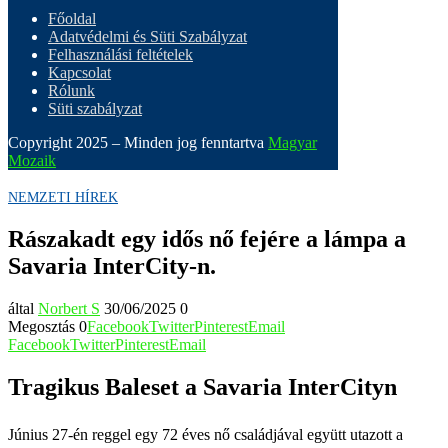
Főoldal
Adatvédelmi és Süti Szabályzat
Felhasználási feltételek
Kapcsolat
Rólunk
Süti szabályzat
Copyright 2025 – Minden jog fenntartva
Magyar
Mozaik
NEMZETI HÍREK
Rászakadt egy idős nő fejére a lámpa a
Savaria InterCity-n.
által
Norbert S
30/06/2025
0
Megosztás
0
Facebook
Twitter
Pinterest
Email
Facebook
Twitter
Pinterest
Email
Tragikus Baleset a Savaria InterCityn
Június 27-én reggel egy 72 éves nő családjával együtt utazott a