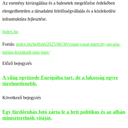
Az esemény kivizsgálása és a balesetek megelőzése érdekében
elengedhetetlen a társadalmi felelősségvállalás és a közlekedési
infrastruktúra fejlesztése.
Index.hu
Forrás:
index.hu/belfold/2025/06/30/vonat-vasut-intercity-savaria-
lampa-leszakadt-utas-mav/
Előző bejegyzés
A világ egytizede Európába tart, de a lakosság egyre
türelmetlenebb.
Következő bejegyzés
Egy fürdőruhás fotó zárta le a brit politikus és az albán
miniszterelnök vitáját.