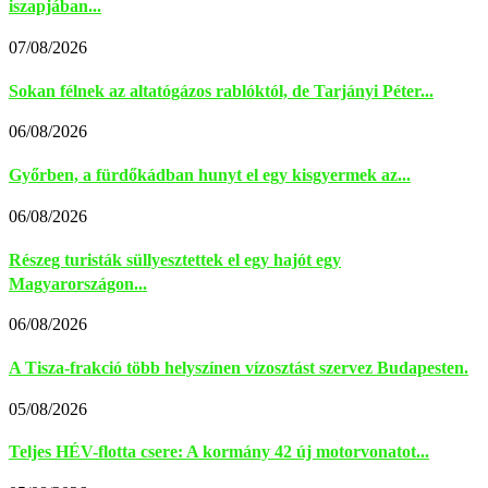
iszapjában...
07/08/2026
Sokan félnek az altatógázos rablóktól, de Tarjányi Péter...
06/08/2026
Győrben, a fürdőkádban hunyt el egy kisgyermek az...
06/08/2026
Részeg turisták süllyesztettek el egy hajót egy
Magyarországon...
06/08/2026
A Tisza-frakció több helyszínen vízosztást szervez Budapesten.
05/08/2026
Teljes HÉV-flotta csere: A kormány 42 új motorvonatot...