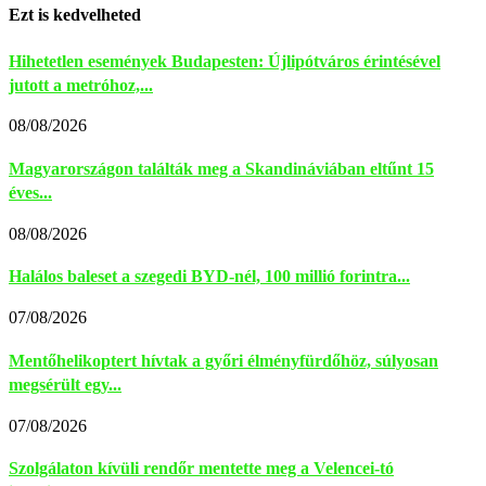
Ezt is kedvelheted
Hihetetlen események Budapesten: Újlipótváros érintésével
jutott a metróhoz,...
08/08/2026
Magyarországon találták meg a Skandináviában eltűnt 15
éves...
08/08/2026
Halálos baleset a szegedi BYD-nél, 100 millió forintra...
07/08/2026
Mentőhelikoptert hívtak a győri élményfürdőhöz, súlyosan
megsérült egy...
07/08/2026
Szolgálaton kívüli rendőr mentette meg a Velencei-tó