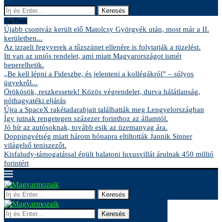
Keresés
Top Posts
Újabb csontváz került elő Matolcsy Györgyék után, most már a II.
kerületben...
Az izraeli fegyverek a tűzszünet ellenére is folytatják a tüzelést.
Itt van az uniós rendelet, ami miatt Magyarországot ismét
beperelhetik.
„Be kell lépni a Fideszbe, és jelenteni a kollégákról” – súlyos
ügyekről...
Örökösök, reszkessetek! Közös végrendelet, durva hálátlanság,
póthagyatéki eljárás
Újra a SpaceX rakétadarabjait találhatták meg Lengyelországban
Így jutnak rengetegen százezer forinthoz az államtól.
Jó hír az autósoknak, tovább esik az üzemanyag ára.
Doppingvétség miatt három hónapra eltiltották Jannik Sinner
világelső teniszezőt.
Kisfaludy-támogatással épült balatoni luxusvillát árulnak 450 millió
forintért
Keresés
Keresés