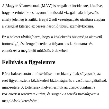
A Magyar Államvasutak (MÁV) is reagált az incidensre, közölve,
hogy az érintett kocsit azonnali műszaki vizsgálat alá helyezték,
amely jelenleg is zajlik. Hegyi Zsolt vezérigazgató utasítása alapján
a vizsgálat kiterjed az összes hasonló típusú személykocsira.
Ez a baleset rávilágít arra, hogy a közlekedés biztonsága alapvető
fontosságú, és elengedhetetlen a folyamatos karbantartás és
ellenőrzés a megfelelő működés érdekében.
Felhívás a figyelemre
Bár a baleset során a nő sérülései nem bizonyultak súlyosnak, az
eset figyelmeztet a közlekedési biztonságra és a vasúti szolgáltatások
minőségére. A történések mélyen érintik az utasok bizalmát a
közlekedési rendszerek iránt, és sürgetik a felelős hatóságokat a
megoldások keresésére.