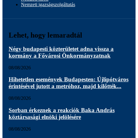
Nemzeti igazságszolgáltatás
Lehet, hogy lemaradtál
Négy budapesti közterületet adna vissza a
kormány a Fővárosi Önkormányzatnak
08/08/2026
Hihetetlen események Budapesten: Újlipótváros
érintésével jutott a metróhoz, majd kilőtték...
08/08/2026
Sorban érkeznek a reakciók Baka András
köztársasági elnöki jelölésére
08/08/2026