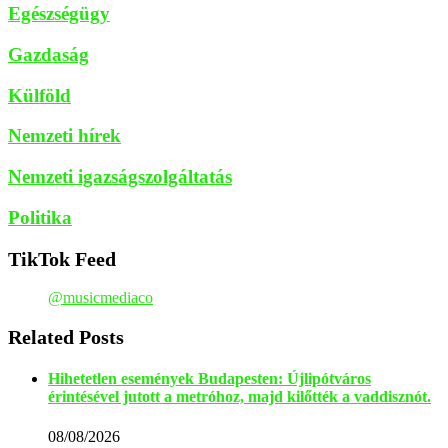
Egészségügy
Gazdaság
Külföld
Nemzeti hírek
Nemzeti igazságszolgáltatás
Politika
TikTok Feed
@musicmediaco
Related Posts
Hihetetlen események Budapesten: Újlipótváros
érintésével jutott a metróhoz, majd kilőtték a vaddisznót.
08/08/2026