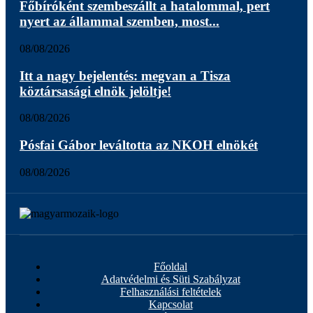
Főbíróként szembeszállt a hatalommal, pert
nyert az állammal szemben, most...
08/08/2026
Itt a nagy bejelentés: megvan a Tisza
köztársasági elnök jelöltje!
08/08/2026
Pósfai Gábor leváltotta az NKOH elnökét
08/08/2026
Főoldal
Adatvédelmi és Süti Szabályzat
Felhasználási feltételek
Kapcsolat