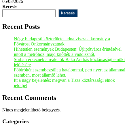
05/08/2026
Keresés
Keresés
Recent Posts
Négy budapesti közterületet adna vissza a kormány a
Fővárosi Önkormányzatnak
Hihetetlen események Budapesten: Újlipótváros érintésével
jutott a metróhoz, majd kilőtték a vaddisznót.
Sorban érkeznek a reakciók Baka András köztársasági elnöki
jelölésére
Főbíróként szembeszállt a hatalommal, pert nyert az állammal
szemben, most államfő lehet.
Itt a nagy bejelentés: megvan a Tisza köztársasági elnök
jelöltje!
Recent Comments
Nincs megjeleníthető bejegyzés.
Categories