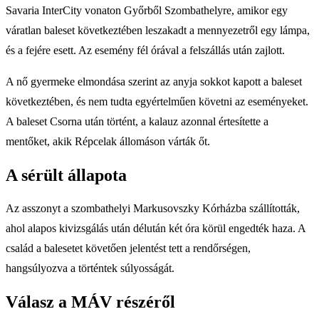
Savaria InterCity vonaton Győrből Szombathelyre, amikor egy
váratlan baleset következtében leszakadt a mennyezetről egy lámpa,
és a fejére esett. Az esemény fél órával a felszállás után zajlott.
A nő gyermeke elmondása szerint az anyja sokkot kapott a baleset
következtében, és nem tudta egyértelműen követni az eseményeket.
A baleset Csorna után történt, a kalauz azonnal értesítette a
mentőket, akik Répcelak állomáson várták őt.
A sérült állapota
Az asszonyt a szombathelyi Markusovszky Kórházba szállították,
ahol alapos kivizsgálás után délután két óra körül engedték haza. A
család a balesetet követően jelentést tett a rendőrségen,
hangsúlyozva a történtek súlyosságát.
Válasz a MÁV részéről