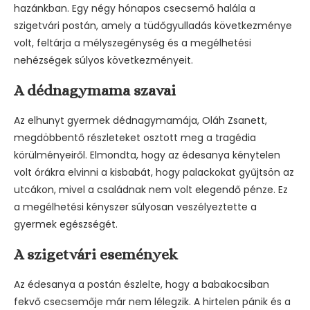
hazánkban. Egy négy hónapos csecsemő halála a
szigetvári postán, amely a tüdőgyulladás következménye
volt, feltárja a mélyszegénység és a megélhetési
nehézségek súlyos következményeit.
A dédnagymama szavai
Az elhunyt gyermek dédnagymamája, Oláh Zsanett,
megdöbbentő részleteket osztott meg a tragédia
körülményeiről. Elmondta, hogy az édesanya kénytelen
volt órákra elvinni a kisbabát, hogy palackokat gyűjtsön az
utcákon, mivel a családnak nem volt elegendő pénze. Ez
a megélhetési kényszer súlyosan veszélyeztette a
gyermek egészségét.
A szigetvári események
Az édesanya a postán észlelte, hogy a babakocsiban
fekvő csecsemője már nem lélegzik. A hirtelen pánik és a