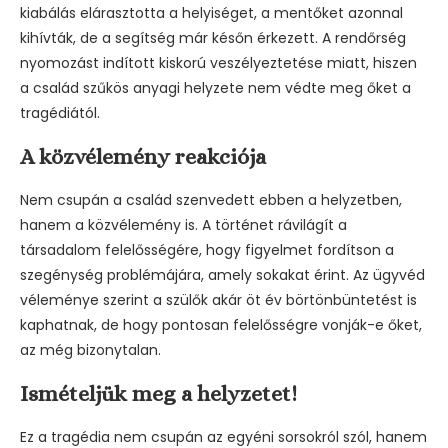
kiabálás elárasztotta a helyiséget, a mentőket azonnal
kihívták, de a segítség már későn érkezett. A rendőrség
nyomozást indított kiskorú veszélyeztetése miatt, hiszen
a család szűkös anyagi helyzete nem védte meg őket a
tragédiától.
A közvélemény reakciója
Nem csupán a család szenvedett ebben a helyzetben,
hanem a közvélemény is. A történet rávilágít a
társadalom felelősségére, hogy figyelmet fordítson a
szegénység problémájára, amely sokakat érint. Az ügyvéd
véleménye szerint a szülők akár öt év börtönbüntetést is
kaphatnak, de hogy pontosan felelősségre vonják-e őket,
az még bizonytalan.
Ismételjük meg a helyzetet!
Ez a tragédia nem csupán az egyéni sorsokról szól, hanem