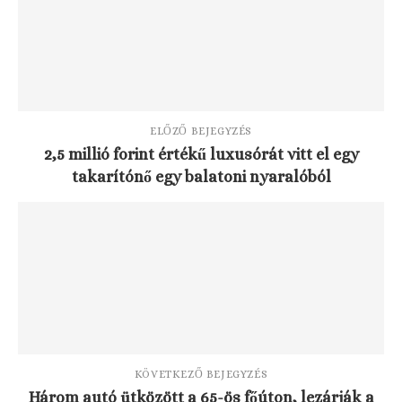
ELŐZŐ BEJEGYZÉS
2,5 millió forint értékű luxusórát vitt el egy
takarítónő egy balatoni nyaralóból
KÖVETKEZŐ BEJEGYZÉS
Három autó ütközött a 65-ös főúton, lezárják a