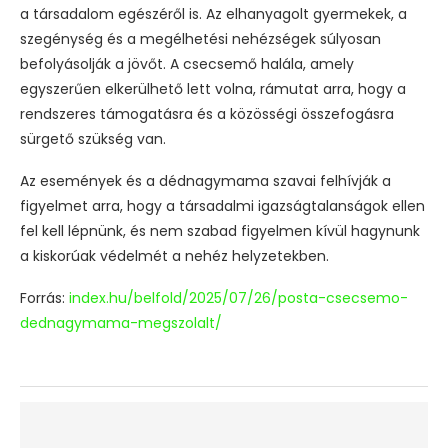
a társadalom egészéről is. Az elhanyagolt gyermekek, a
szegénység és a megélhetési nehézségek súlyosan
befolyásolják a jövőt. A csecsemő halála, amely
egyszerűen elkerülhető lett volna, rámutat arra, hogy a
rendszeres támogatásra és a közösségi összefogásra
sürgető szükség van.
Az események és a dédnagymama szavai felhívják a
figyelmet arra, hogy a társadalmi igazságtalanságok ellen
fel kell lépnünk, és nem szabad figyelmen kívül hagynunk
a kiskorúak védelmét a nehéz helyzetekben.
Forrás:
index.hu/belfold/2025/07/26/posta-csecsemo-
dednagymama-megszolalt/