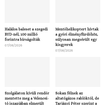
Halálos baleset a szegedi
Mentőhelikoptert hívtak
BYD-nél, 100 millió
a győri élményfürdőhöz,
forintra bírságolták
súlyosan megsérült egy
kisgyerek
07/08/2026
07/08/2026
Szolgálaton kívüli rendőr
Sokan félnek az
mentette meg a Velencei-
altatógázos rablóktól, de
tó iszapjában elmerült
Tarjányi Péter szerint a