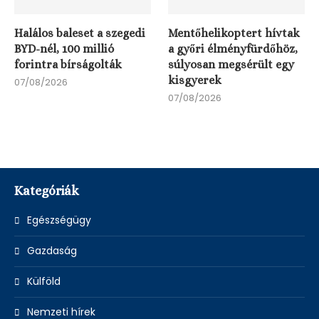
Halálos baleset a szegedi
Mentőhelikoptert hívtak
BYD-nél, 100 millió
a győri élményfürdőhöz,
forintra bírságolták
súlyosan megsérült egy
kisgyerek
07/08/2026
07/08/2026
Kategóriák
Egészségügy
Gazdaság
Külföld
Nemzeti hírek