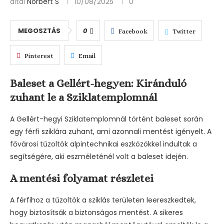
által
Norbert S
10/08/2025
0
MEGOSZTÁS
0
Facebook
Twitter
Pinterest
Email
Baleset a Gellért-hegyen: Kiránduló
zuhant le a Sziklatemplomnál
A Gellért-hegyi Sziklatemplomnál történt baleset során
egy férfi sziklára zuhant, ami azonnali mentést igényelt. A
fővárosi tűzoltók alpintechnikai eszközökkel indultak a
segítségére, aki eszméleténél volt a baleset idején.
A mentési folyamat részletei
A férfihoz a tűzoltók a sziklás területen leereszkedtek,
hogy biztosítsák a biztonságos mentést. A sikeres