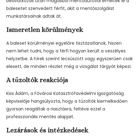
beavatkozás után magasból mentőautóval emelték le a
balesetet szenvedett férfit, akit a mentőszolgálat
munkatársainak adtak át.
Ismeretlen körülmények
A baleset körülményei egyelőre tisztázatlanok, hiszen
nem lehet tudni, hogy a férfi hogyan került a veszélyes
helyzetbe. A hírek szerint lecsúszott vagy egyszerűen csak
elesett, de minden részlet még a vizsgálat tárgyát képezi.
A tűzoltók reakciója
Kiss Ádám, a Fővárosi Katasztrófavédelmi Igazgatóság
képviselője hangsúlyozta, hogy a tűzoltók kiemelkedően
gyorsan reagáltak a riasztásra, feltéve ezzel a
professzionális mentés alapjait.
Lezárások és intézkedések