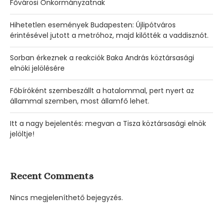
Fővárosi Önkormányzatnak
Hihetetlen események Budapesten: Újlipótváros
érintésével jutott a metróhoz, majd kilőtték a vaddisznót.
Sorban érkeznek a reakciók Baka András köztársasági
elnöki jelölésére
Főbíróként szembeszállt a hatalommal, pert nyert az
állammal szemben, most államfő lehet.
Itt a nagy bejelentés: megvan a Tisza köztársasági elnök
jelöltje!
Recent Comments
Nincs megjeleníthető bejegyzés.