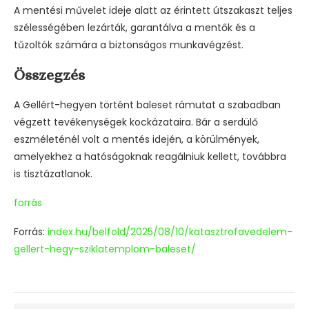
A mentési művelet ideje alatt az érintett útszakaszt teljes
szélességében lezárták, garantálva a mentők és a
tűzoltók számára a biztonságos munkavégzést.
Összegzés
A Gellért-hegyen történt baleset rámutat a szabadban
végzett tevékenységek kockázataira. Bár a serdülő
eszméleténél volt a mentés idején, a körülmények,
amelyekhez a hatóságoknak reagálniuk kellett, továbbra
is tisztázatlanok.
forrás
Forrás:
index.hu/belfold/2025/08/10/katasztrofavedelem-
gellert-hegy-sziklatemplom-baleset/