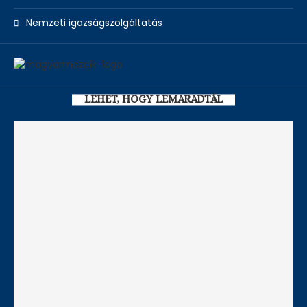
Nemzeti igazságszolgáltatás
LEHET, HOGY LEMARADTÁL