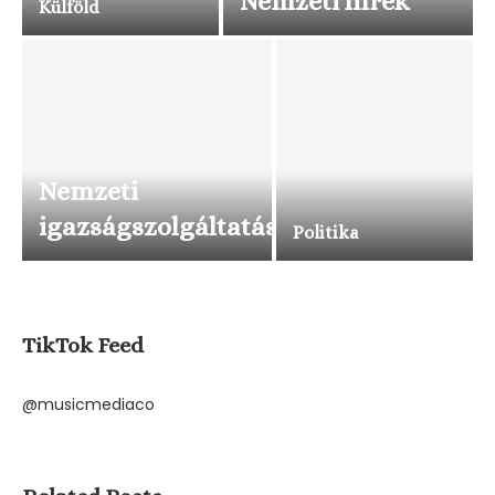
Nemzeti hírek
Külföld
Nemzeti
igazságszolgáltatás
Politika
TikTok Feed
@musicmediaco