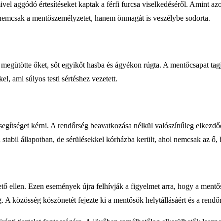
ivel aggódó értesítéseket kaptak a férfi furcsa viselkedéséről. Amint a
 nemcsak a mentőszemélyzetet, hanem önmagát is veszélybe sodorta.
megütötte őket, sőt egyikőt hasba és ágyékon rúgta. A mentőcsapat tagja
l, ami súlyos testi sértéshez vezetett.
i segítséget kérni. A rendőrség beavatkozása nélkül valószínűleg elke
stabil állapotban, de sérülésekkel kórházba került, ahol nemcsak az ő, 
követő ellen. Ezen események újra felhívják a figyelmet arra, hogy a me
A közösség köszönetét fejezte ki a mentősök helytállásáért és a rendőr