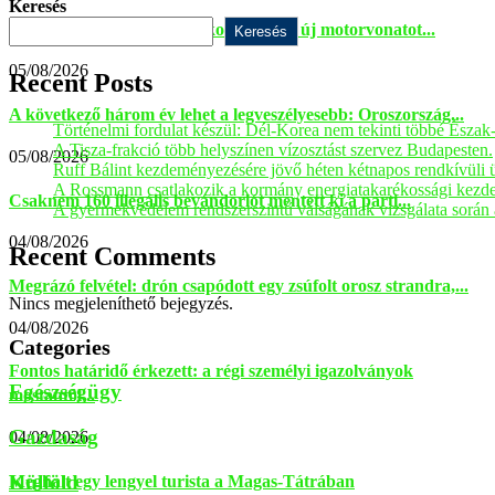
Keresés
Teljes HÉV-flotta csere: A kormány 42 új motorvonatot...
Keresés
05/08/2026
Recent Posts
A következő három év lehet a legveszélyesebb: Oroszország...
Történelmi fordulat készül: Dél-Korea nem tekinti többé Észak
A Tisza-frakció több helyszínen vízosztást szervez Budapesten.
05/08/2026
Ruff Bálint kezdeményezésére jövő héten kétnapos rendkívüli ül
A Rossmann csatlakozik a kormány energiatakarékossági kez
Csaknem 160 illegális bevándorlót mentett ki a parti...
A gyermekvédelem rendszerszintű válságának vizsgálata során a
04/08/2026
Recent Comments
Megrázó felvétel: drón csapódott egy zsúfolt orosz strandra,...
Nincs megjeleníthető bejegyzés.
04/08/2026
Categories
Fontos határidő érkezett: a régi személyi igazolványok
Egészségügy
mostantól...
Gazdaság
04/08/2026
Külföld
Meghalt egy lengyel turista a Magas-Tátrában