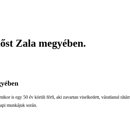
tőst Zala megyében.
gyében
 is egy 50 év körüli férfi, aki zavartan viselkedett, váratlanul rátám
api munkájuk során.