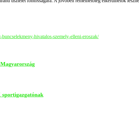
t iránti tisztelet fontosságára. A jövőben remélhetőleg elkerülhetők les
-buncselekmeny-hivatalos-szemely-elleni-eroszak/
t Magyarország
 sportigazgatónak