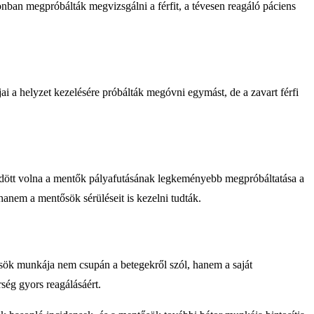
zonban megpróbálták megvizsgálni a férfit, a tévesen reagáló páciens
i a helyzet kezelésére próbálták megóvni egymást, de a zavart férfi
zdődött volna a mentők pályafutásának legkeményebb megpróbáltatása a
hanem a mentősök sérüléseit is kezelni tudták.
ntősök munkája nem csupán a betegekről szól, hanem a saját
ség gyors reagálásáért.