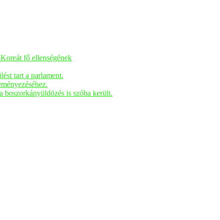
-Koreát fő ellenségének
ést tart a parlament.
deményezéséhez.
 boszorkányüldözés is szóba került.