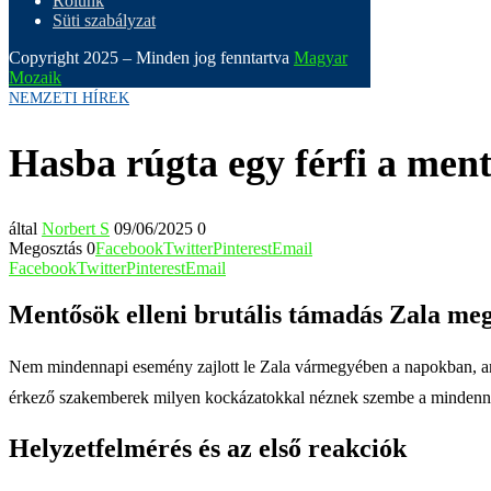
Rólunk
Süti szabályzat
Copyright 2025 – Minden jog fenntartva
Magyar
Mozaik
NEMZETI HÍREK
Hasba rúgta egy férfi a men
által
Norbert S
09/06/2025
0
Megosztás
0
Facebook
Twitter
Pinterest
Email
Facebook
Twitter
Pinterest
Email
Mentősök elleni brutális támadás Zala me
Nem mindennapi esemény zajlott le Zala vármegyében a napokban, amikor
érkező szakemberek milyen kockázatokkal néznek szembe a mindenn
Helyzetfelmérés és az első reakciók