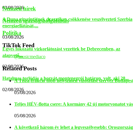
03/08/2026
Nemzeti hírek
A Duna vízszintjének drasztikus csökkenése veszélyezteti Szerbia
Nemzeti igazságszolgáltatás
energiaellátását,...
Politika
03/08/2026
TikTok Feed
Egyes fokozatú vízkorlátozást vezettek be Debrecenben, az
alapvető...
@musicmediaco
03/08/2026
Related Posts
Hatalmas torlódás a horvát-montenegrói határon, volt, aki 28...
A Tisza-frakció több helyszínen vízosztást szervez Budapes
02/08/2026
05/08/2026
Teljes HÉV-flotta csere: A kormány 42 új motorvonatot vás
05/08/2026
A következő három év lehet a legveszélyesebb: Oroszország