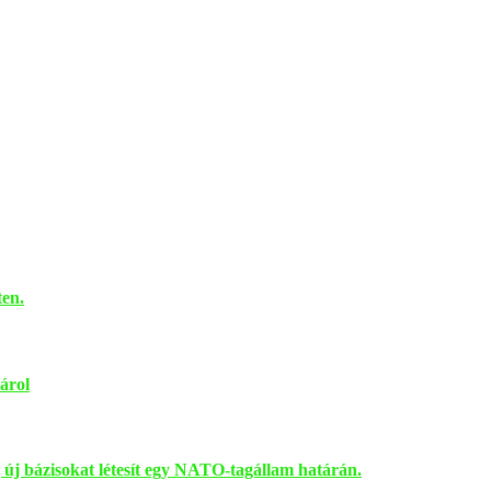
ten.
árol
 új bázisokat létesít egy NATO-tagállam határán.