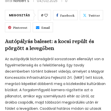
által
Norbert S
04/03/2025
0
MEGOSZTÁS
0
Facebook
Twitter
Pinterest
Email
Autópályás baleset: a kocsi repült és
pörgött a levegőben
Az autópályák biztonságáról sorozatosan ellensúlyt von a
figyelmetlenség és a felelőtlenség. Egy tavaly
decemberben történt baleset videója, amelyet a Magyar
Koncessziós Infrastruktúra Fejlesztő Zrt. (MKIF) tett közzé,
megrázó képekkel döbbenti meg a közlekedési kultúrában
bízókat. A forgalomfigyelő kamera rögzítette azt a
pillanatot, amikor egy személyautó eltér az útról, az
árokba csapódik, majd többszöri megpördülés után ér
földet a levegőben. Csodával határos módon az utasok