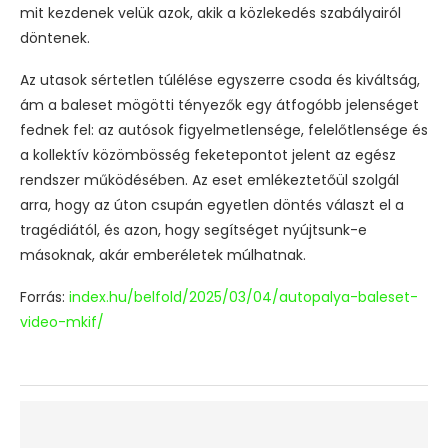
mit kezdenek velük azok, akik a közlekedés szabályairól
döntenek.
Az utasok sértetlen túlélése egyszerre csoda és kiváltság,
ám a baleset mögötti tényezők egy átfogóbb jelenséget
fednek fel: az autósok figyelmetlensége, felelőtlensége és
a kollektív közömbösség feketepontot jelent az egész
rendszer működésében. Az eset emlékeztetőül szolgál
arra, hogy az úton csupán egyetlen döntés választ el a
tragédiától, és azon, hogy segítséget nyújtsunk-e
másoknak, akár emberéletek múlhatnak.
Forrás:
index.hu/belfold/2025/03/04/autopalya-baleset-
video-mkif/