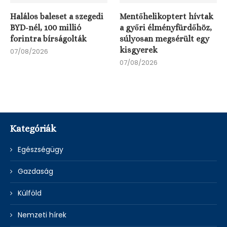
Halálos baleset a szegedi
Mentőhelikoptert hívtak
BYD-nél, 100 millió
a győri élményfürdőhöz,
forintra bírságolták
súlyosan megsérült egy
kisgyerek
07/08/2026
07/08/2026
Kategóriák
Egészségügy
Gazdaság
Külföld
Nemzeti hírek