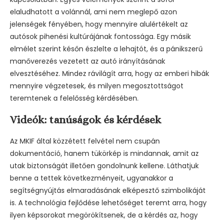
elaludhatott a volánnál, ami nem meglepő azon
jelenségek fényében, hogy mennyire alulértékelt az
autósok pihenési kultúrájának fontossága. Egy másik
elmélet szerint későn észlelte a lehajtót, és a pánikszerű
manőverezés vezetett az autó irányításának
elvesztéséhez. Mindez rávilágít arra, hogy az emberi hibák
mennyire végzetesek, és milyen megosztottságot
teremtenek a felelősség kérdésében.
Videók: tanúságok és kérdések
Az MKIF által közzétett felvétel nem csupán
dokumentáció, hanem tükörkép is mindannak, amit az
utak biztonságát illetően gondolnunk kellene. Láthatjuk
benne a tettek következményeit, ugyanakkor a
segítségnyújtás elmaradásának elképesztő szimbolikáját
is. A technológia fejlődése lehetőséget teremt arra, hogy
ilyen képsorokat megörökítsenek, de a kérdés az, hogy