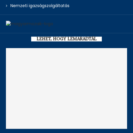
Nemzeti igazságszolgáltatás
LEHET, HOGY LEMARADTÁL