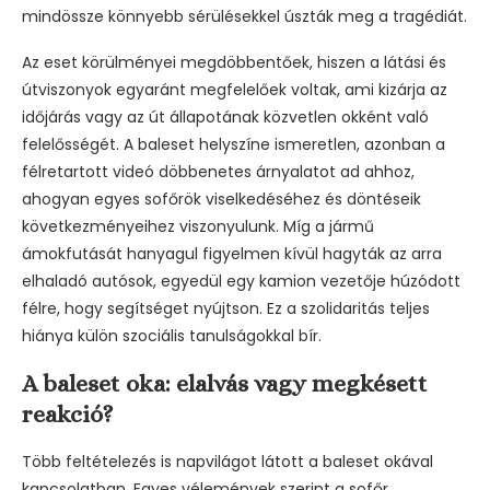
mindössze könnyebb sérülésekkel úszták meg a tragédiát.
Az eset körülményei megdöbbentőek, hiszen a látási és
útviszonyok egyaránt megfelelőek voltak, ami kizárja az
időjárás vagy az út állapotának közvetlen okként való
felelősségét. A baleset helyszíne ismeretlen, azonban a
félretartott videó döbbenetes árnyalatot ad ahhoz,
ahogyan egyes sofőrök viselkedéséhez és döntéseik
következményeihez viszonyulunk. Míg a jármű
ámokfutását hanyagul figyelmen kívül hagyták az arra
elhaladó autósok, egyedül egy kamion vezetője húzódott
félre, hogy segítséget nyújtson. Ez a szolidaritás teljes
hiánya külön szociális tanulságokkal bír.
A baleset oka: elalvás vagy megkésett
reakció?
Több feltételezés is napvilágot látott a baleset okával
kapcsolatban. Egyes vélemények szerint a sofőr