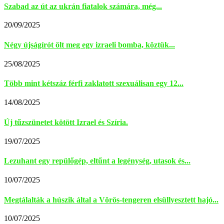
Szabad az út az ukrán fiatalok számára, még...
20/09/2025
Négy újságírót ölt meg egy izraeli bomba, köztük...
25/08/2025
Több mint kétszáz férfi zaklatott szexuálisan egy 12...
14/08/2025
Új tűzszünetet kötött Izrael és Szíria.
19/07/2025
Lezuhant egy repülőgép, eltűnt a legénység, utasok és...
10/07/2025
Megtálalták a húszik által a Vörös-tengeren elsüllyesztett hajó...
10/07/2025