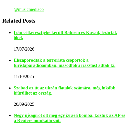
@musicmediaco
Related Posts
Irán célkeresztjébe került Bahrein és Kuvait, lezárták
őket.
17/07/2026
Elszaporodtak a terrorista csoportok a
turistaparadicsomban, másodfokú riasztást adtak ki.
11/10/2025
Szabad az út az ukrán fiatalok számára, még inkább
kiürülhet az ország.
20/09/2025
Négy újságírót ölt meg egy izraeli bomba, köztük az AP és
a Reuters munkatársait.