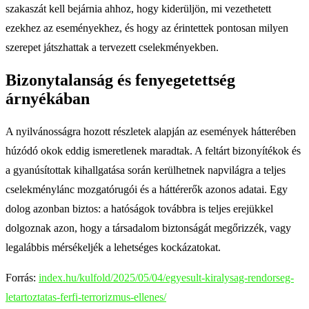
szakaszát kell bejárnia ahhoz, hogy kiderüljön, mi vezethetett
ezekhez az eseményekhez, és hogy az érintettek pontosan milyen
szerepet játszhattak a tervezett cselekményekben.
Bizonytalanság és fenyegetettség
árnyékában
A nyilvánosságra hozott részletek alapján az események hátterében
húzódó okok eddig ismeretlenek maradtak. A feltárt bizonyítékok és
a gyanúsítottak kihallgatása során kerülhetnek napvilágra a teljes
cselekménylánc mozgatórugói és a háttérerők azonos adatai. Egy
dolog azonban biztos: a hatóságok továbbra is teljes erejükkel
dolgoznak azon, hogy a társadalom biztonságát megőrizzék, vagy
legalábbis mérsékeljék a lehetséges kockázatokat.
Forrás:
index.hu/kulfold/2025/05/04/egyesult-kiralysag-rendorseg-
letartoztatas-ferfi-terrorizmus-ellenes/