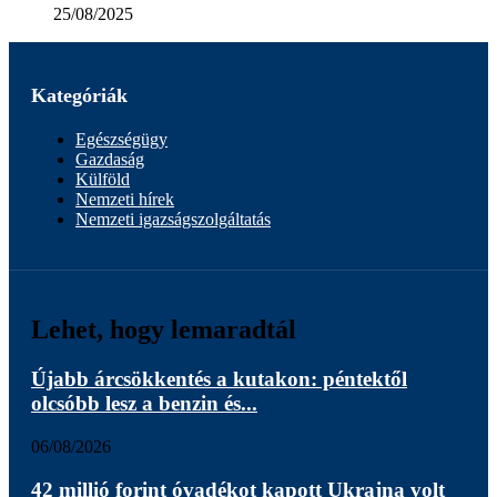
25/08/2025
Kategóriák
Egészségügy
Gazdaság
Külföld
Nemzeti hírek
Nemzeti igazságszolgáltatás
Lehet, hogy lemaradtál
Újabb árcsökkentés a kutakon: péntektől
olcsóbb lesz a benzin és...
06/08/2026
42 millió forint óvadékot kapott Ukrajna volt