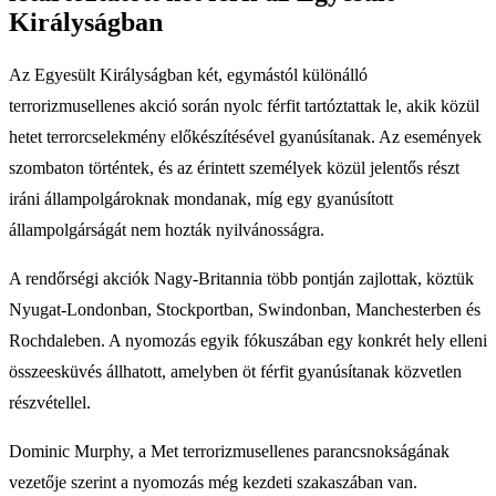
Királyságban
Az Egyesült Királyságban két, egymástól különálló
terrorizmusellenes akció során nyolc férfit tartóztattak le, akik közül
hetet terrorcselekmény előkészítésével gyanúsítanak. Az események
szombaton történtek, és az érintett személyek közül jelentős részt
iráni állampolgároknak mondanak, míg egy gyanúsított
állampolgárságát nem hozták nyilvánosságra.
A rendőrségi akciók Nagy-Britannia több pontján zajlottak, köztük
Nyugat-Londonban, Stockportban, Swindonban, Manchesterben és
Rochdaleben. A nyomozás egyik fókuszában egy konkrét hely elleni
összeesküvés állhatott, amelyben öt férfit gyanúsítanak közvetlen
részvétellel.
Dominic Murphy, a Met terrorizmusellenes parancsnokságának
vezetője szerint a nyomozás még kezdeti szakaszában van.