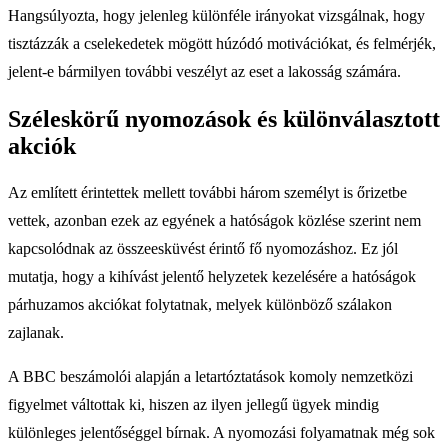
Hangsúlyozta, hogy jelenleg különféle irányokat vizsgálnak, hogy
tisztázzák a cselekedetek mögött húzódó motivációkat, és felmérjék,
jelent-e bármilyen további veszélyt az eset a lakosság számára.
Széleskörű nyomozások és különválasztott
akciók
Az említett érintettek mellett további három személyt is őrizetbe
vettek, azonban ezek az egyének a hatóságok közlése szerint nem
kapcsolódnak az összeesküvést érintő fő nyomozáshoz. Ez jól
mutatja, hogy a kihívást jelentő helyzetek kezelésére a hatóságok
párhuzamos akciókat folytatnak, melyek különböző szálakon
zajlanak.
A BBC beszámolói alapján a letartóztatások komoly nemzetközi
figyelmet váltottak ki, hiszen az ilyen jellegű ügyek mindig
különleges jelentőséggel bírnak. A nyomozási folyamatnak még sok