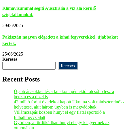
Klímavízummal segíti Ausztrália a víz alá kerülő
szigetállamokat.
29/06/2025
Pakisztán nagyon elégedett a kínai fegyverekkel, újabbakat
kértek.
25/06/2025
Keresés
Keresés
Recent Posts
Újabb árcsökkentés a kutakon: péntektől olcsóbb lesz a
benzin és a dízel is
42 millió forint óvadékot kapott Ukrajna volt miniszterelnök-
helyettese, akit három ügyben is megvádoltak.
Villámcsapás közben hunyt el egy fiatal sportoló a
futballmeccs alatt
Győrben, a fürdőkádban hunyt el egy kisgyermek az
otthonában