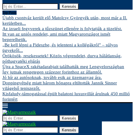
Keresés
Top Posts
Újabb csontváz került elő Matolcsy Györgyék után, most már a II.
kerületben...
Az izraeli fegyverek a tűzszünet ellenére is folytatják a tüzelést.
Itt van az uniós rendelet, ami miatt Magyarországot ismét
beperelhetik.
„Be kell lépni a Fideszbe, és jelenteni a kollégákról” – súlyos
ügyekről...
Örökösök, reszkessetek! Közös végrendelet, durva hálátlanság,
póthagyatéki eljárás
Újra a SpaceX rakétadarabjait találhatták meg Lengyelországban
Így jutnak rengetegen százezer forinthoz az államtól.
Jó hír az autósoknak, tovább esik az üzemanyag ára.
Doppingvétség miatt három hónapra eltiltották Jannik Sinner
világelső teniszezőt.
Kisfaludy-támogatással épült balatoni luxusvillát árulnak 450 millió
forintért
Keresés
Keresés