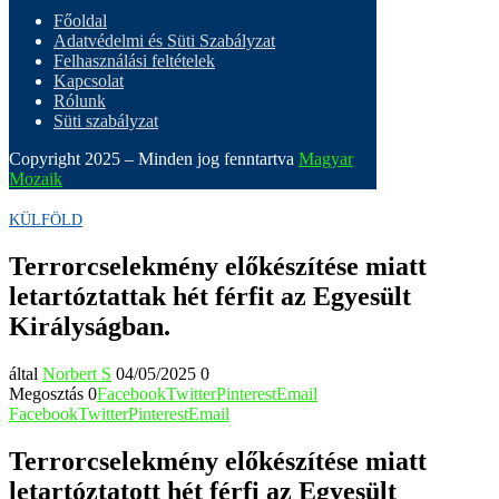
Főoldal
Adatvédelmi és Süti Szabályzat
Felhasználási feltételek
Kapcsolat
Rólunk
Süti szabályzat
Copyright 2025 – Minden jog fenntartva
Magyar
Mozaik
KÜLFÖLD
Terrorcselekmény előkészítése miatt
letartóztattak hét férfit az Egyesült
Királyságban.
által
Norbert S
04/05/2025
0
Megosztás
0
Facebook
Twitter
Pinterest
Email
Facebook
Twitter
Pinterest
Email
Terrorcselekmény előkészítése miatt
letartóztatott hét férfi az Egyesült