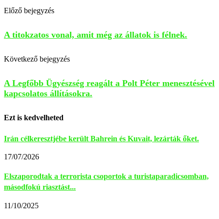
Előző bejegyzés
A titokzatos vonal, amit még az állatok is félnek.
Következő bejegyzés
A Legfőbb Ügyészség reagált a Polt Péter menesztésével
kapcsolatos állításokra.
Ezt is kedvelheted
Irán célkeresztjébe került Bahrein és Kuvait, lezárták őket.
17/07/2026
Elszaporodtak a terrorista csoportok a turistaparadicsomban,
másodfokú riasztást...
11/10/2025