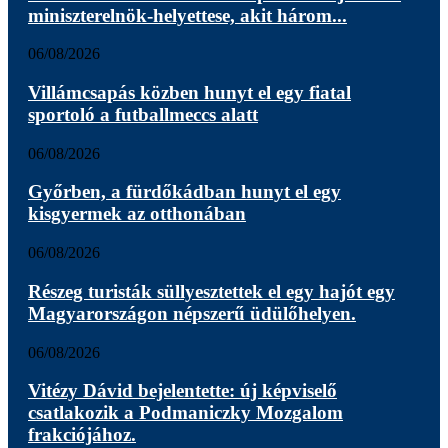
miniszterelnök-helyettese, akit három...
06/08/2026
Villámcsapás közben hunyt el egy fiatal
sportoló a futballmeccs alatt
06/08/2026
Győrben, a fürdőkádban hunyt el egy
kisgyermek az otthonában
06/08/2026
Részeg turisták süllyesztettek el egy hajót egy
Magyarországon népszerű üdülőhelyen.
06/08/2026
Vitézy Dávid bejelentette: új képviselő
csatlakozik a Podmaniczky Mozgalom
frakciójához.