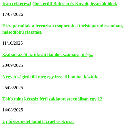
Irán célkeresztjébe került Bahrein és Kuvait, lezárták őket.
17/07/2026
Elszaporodtak a terrorista csoportok a turistaparadicsomban,
másodfokú riasztást...
11/10/2025
Szabad az út az ukrán fiatalok számára, még...
20/09/2025
Négy újságírót ölt meg egy izraeli bomba, köztük...
25/08/2025
Több mint kétszáz férfi zaklatott szexuálisan egy 12...
14/08/2025
Új tűzszünetet kötött Izrael és Szíria.