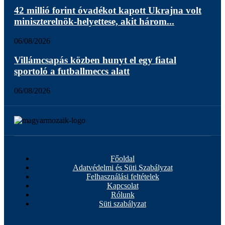
42 millió forint óvadékot kapott Ukrajna volt
miniszterelnök-helyettese, akit három...
06/08/2026
Villámcsapás közben hunyt el egy fiatal
sportoló a futballmeccs alatt
06/08/2026
Főoldal
Adatvédelmi és Süti Szabályzat
Felhasználási feltételek
Kapcsolat
Rólunk
Süti szabályzat