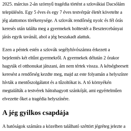
2025. március 2-án szörnyű tragédia történt a szlovákiai Dacsólám
településén. Egy 5 éves és egy 7 éves testvérpár életét követelte a
jég alattomos törékenysége. A szlovák rendőrség nyolc és fél órás
keresés után találta meg a gyermekek holttestét a Besztercebányai
járás egyik tavánál, ahol a jég beszakadt alattuk.
Ezen a péntek estén a szlovák segélyhívószámra érkezett a
bejelentés két eltűnt gyermekről. A gyermekek délután 2 órakor
hagyták el otthonukat játszani, ám nem tértek vissza. A kétségbeesett
keresést a rendőrség kezdte meg, majd az este folyamán a helyszínre
hívták a mentőszolgálatot és a tűzoltókat is. A tó környékén
megtalálták a testvérek hátrahagyott szánkóját, ami egyértelműen
elvezette őket a tragédia helyszínére.
A jég gyilkos csapdája
A hatóságok számára a közelben található széttört jégréteg jelezte a