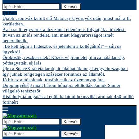
Keresés
Top Posts
Újabb csontváz került elő Matolcsy Györgyék után, most már a II.
kerületben...
Az izraeli fegyverek a tűzszünet ellenére is folytatják a tüzelést.
Itt van az uniós rendelet, ami miatt Magyarországot ismét
beperelhetik.
„Be kell lépni a Fideszbe, és jelenteni a kollégákról” – súlyos
ügyekről...
Örökösök, reszkessetek! Közös végrendelet, durva hálátlanság,
póthagyatéki eljárás
Újra a SpaceX rakétadarabjait találhatták meg Lengyelországban
Így jutnak rengetegen százezer forinthoz az államtól.
Jó hír az autósoknak, tovább esik az üzemanyag ára.
Doppingvétség miatt három hónapra eltiltották Jannik Sinner
világelső teniszezőt.
Kisfaludy-támogatással épült balatoni luxusvillát árulnak 450 millió
forintért
Keresés
Keresés