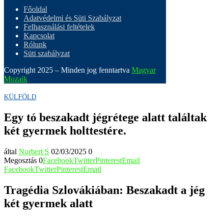
Főoldal
Adatvédelmi és Süti Szabályzat
Felhasználási feltételek
Kapcsolat
Rólunk
Süti szabályzat
Copyright 2025 – Minden jog fenntartva
Magyar
Mozaik
KÜLFÖLD
Egy tó beszakadt jégrétege alatt találtak
két gyermek holttestére.
által
Norbert S
02/03/2025
0
Megosztás
0
Facebook
Twitter
Pinterest
Email
Facebook
Twitter
Pinterest
Email
Tragédia Szlovákiában: Beszakadt a jég
két gyermek alatt