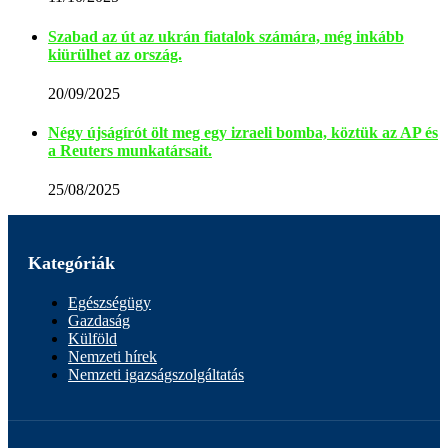
Szabad az út az ukrán fiatalok számára, még inkább
kiürülhet az ország.
20/09/2025
Négy újságírót ölt meg egy izraeli bomba, köztük az AP és
a Reuters munkatársait.
25/08/2025
Kategóriák
Egészségügy
Gazdaság
Külföld
Nemzeti hírek
Nemzeti igazságszolgáltatás