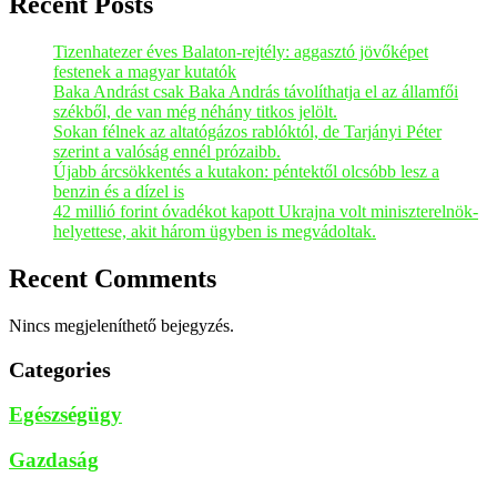
Recent Posts
Tizenhatezer éves Balaton-rejtély: aggasztó jövőképet
festenek a magyar kutatók
Baka Andrást csak Baka András távolíthatja el az államfői
székből, de van még néhány titkos jelölt.
Sokan félnek az altatógázos rablóktól, de Tarjányi Péter
szerint a valóság ennél prózaibb.
Újabb árcsökkentés a kutakon: péntektől olcsóbb lesz a
benzin és a dízel is
42 millió forint óvadékot kapott Ukrajna volt miniszterelnök-
helyettese, akit három ügyben is megvádoltak.
Recent Comments
Nincs megjeleníthető bejegyzés.
Categories
Egészségügy
Gazdaság