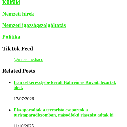
Külföld
Nemzeti hírek
Nemzeti igazságszolgáltatás
Politika
TikTok Feed
@musicmediaco
Related Posts
Irán célkeresztjébe került Bahrein és Kuvait, lezárták
őket.
17/07/2026
Elszaporodtak a terrorista csoportok a
turistaparadicsomban, másodfokú riasztást adtak ki.
11/10/2025