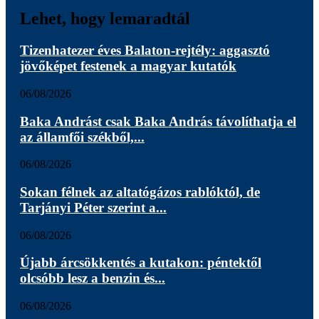
Lehet, hogy lemaradtál
Tizenhatezer éves Balaton-rejtély: aggasztó
jövőképet festenek a magyar kutatók
06/08/2026
Baka Andrást csak Baka András távolíthatja el
az államfői székből,...
06/08/2026
Sokan félnek az altatógázos rablóktól, de
Tarjányi Péter szerint a...
06/08/2026
Újabb árcsökkentés a kutakon: péntektől
olcsóbb lesz a benzin és...
06/08/2026