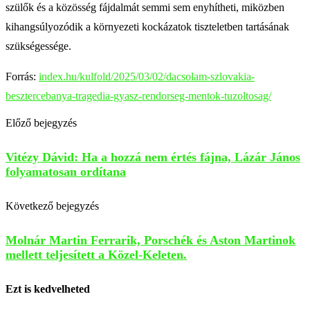
szülők és a közösség fájdalmát semmi sem enyhítheti, miközben
kihangsúlyozódik a környezeti kockázatok tiszteletben tartásának
szükségessége.
Forrás:
index.hu/kulfold/2025/03/02/dacsolam-szlovakia-
besztercebanya-tragedia-gyasz-rendorseg-mentok-tuzoltosag/
Előző bejegyzés
Vitézy Dávid: Ha a hozzá nem értés fájna, Lázár János
folyamatosan ordítana
Következő bejegyzés
Molnár Martin Ferrarik, Porschék és Aston Martinok
mellett teljesített a Közel-Keleten.
Ezt is kedvelheted