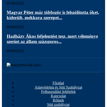
05/08/2026
Magyar Péter már többször is felszólította őket,
kiderült, mekkora szerepet...
04/08/2026
Hadházy Ákos feljelentést tesz, mert véleménye
szerint az állam százszoros...
04/08/2026
Főoldal
Adatvédelmi és Süti Szabályzat
Felhasználási feltételek
Kapcsolat
Rólunk
Süti szabályzat