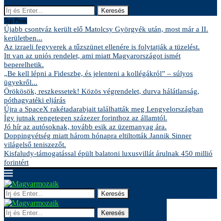
Keresés
Top Posts
Újabb csontváz került elő Matolcsy Györgyék után, most már a II.
kerületben...
Az izraeli fegyverek a tűzszünet ellenére is folytatják a tüzelést.
Itt van az uniós rendelet, ami miatt Magyarországot ismét
beperelhetik.
„Be kell lépni a Fideszbe, és jelenteni a kollégákról” – súlyos
ügyekről...
Örökösök, reszkessetek! Közös végrendelet, durva hálátlanság,
póthagyatéki eljárás
Újra a SpaceX rakétadarabjait találhatták meg Lengyelországban
Így jutnak rengetegen százezer forinthoz az államtól.
Jó hír az autósoknak, tovább esik az üzemanyag ára.
Doppingvétség miatt három hónapra eltiltották Jannik Sinner
világelső teniszezőt.
Kisfaludy-támogatással épült balatoni luxusvillát árulnak 450 millió
forintért
Keresés
Keresés