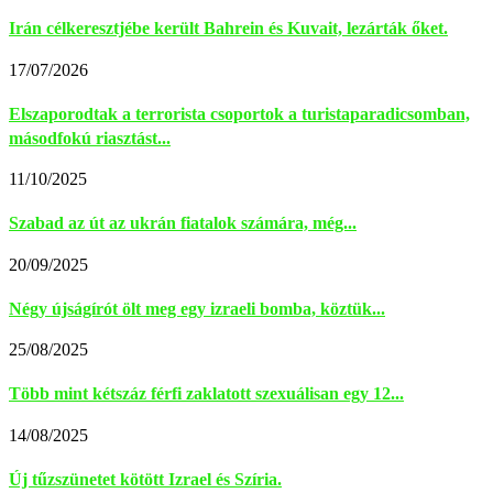
Irán célkeresztjébe került Bahrein és Kuvait, lezárták őket.
17/07/2026
Elszaporodtak a terrorista csoportok a turistaparadicsomban,
másodfokú riasztást...
11/10/2025
Szabad az út az ukrán fiatalok számára, még...
20/09/2025
Négy újságírót ölt meg egy izraeli bomba, köztük...
25/08/2025
Több mint kétszáz férfi zaklatott szexuálisan egy 12...
14/08/2025
Új tűzszünetet kötött Izrael és Szíria.