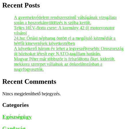
Recent Posts
A gyermekvédelem rendszerszintű válságának vizsgálata
során a boszorkányüldözés is szóba került.
Teljes HÉV-flotta csere: A kormány 42 új motorvonatot
vásárol
24.hu: Óriási népharag öntött el a megújuló közmédiát a
hétfői kinevezések következtében
A következő három év lehet a legveszélyesebb: Oroszország
új bázisokat létesít egy NATO-tagállam határán.
Magyar Péter már többször is felszólította őket, kiderült,
mekkora szerepet vállalnak az önkorlátozásban a
nagyfogyasztók.
Recent Comments
Nincs megjeleníthető bejegyzés.
Categories
Egészségügy
Gazdaság