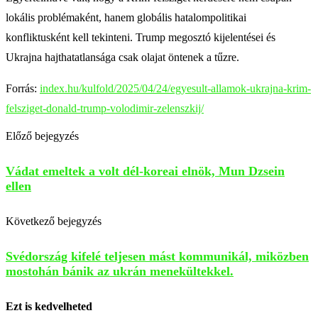
lokális problémaként, hanem globális hatalompolitikai
konfliktusként kell tekinteni. Trump megosztó kijelentései és
Ukrajna hajthatatlansága csak olajat öntenek a tűzre.
Forrás:
index.hu/kulfold/2025/04/24/egyesult-allamok-ukrajna-krim-
felsziget-donald-trump-volodimir-zelenszkij/
Előző bejegyzés
Vádat emeltek a volt dél-koreai elnök, Mun Dzsein
ellen
Következő bejegyzés
Svédország kifelé teljesen mást kommunikál, miközben
mostohán bánik az ukrán menekültekkel.
Ezt is kedvelheted