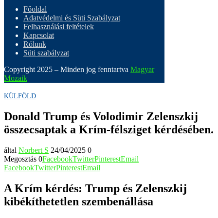
Főoldal
Adatvédelmi és Süti Szabályzat
Felhasználási feltételek
Kapcsolat
Rólunk
Süti szabályzat
Copyright 2025 – Minden jog fenntartva
Magyar
Mozaik
KÜLFÖLD
Donald Trump és Volodimir Zelenszkij
összecsaptak a Krím-félsziget kérdésében.
által
Norbert S
24/04/2025
0
Megosztás
0
Facebook
Twitter
Pinterest
Email
Facebook
Twitter
Pinterest
Email
A Krím kérdés: Trump és Zelenszkij
kibékíthetetlen szembenállása