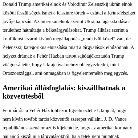
Donald Trump amerikai elnök és Volodimir Zelenszkij ukrán elnök
közötti feszültségek ismét a felszínre törtek – ezúttal a Krím-félsziget
jövője kapcsán. Az amerikai elnök szerint Ukrajna ragaszkodása a
területhez hátráltatja a béketárgyalásokat. Trump állítása szerint a
konfliktust lezárni kívánó megállapodás „rendkívül közel” van, de
Zelenszkij kategorikus elutasítása miatt a tárgyalások elhúzódnak. A
helyzet drámai: a Fehér Házban tartott sajtótájékoztatón Trump
világossá tette, hogy Ukrajnával nehezebb egyezkedni, mint
Oroszországgal, ami önmagában is figyelemreméltó megjegyzés.
Amerikai állásfoglalás: kiszállhatnak a
közvetítésből
Február óta a Fehér Ház többször figyelmeztette Ukrajnát, hogy
nem kíván tovább tartós közvetítői szerepet vállalni. J. D. Vance
republikánus szenátor azt is kijelentette, hogy az amerikai kormány
hajlandó kiszállni a tárgyalásokból, ha a felek nem mutatnak