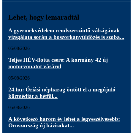
Lehet, hogy lemaradtál
A gyermekvédelem rendszerszintű válságának
vizsgálata során a boszorkányüldözés is szóba...
05/08/2026
Teljes HÉV-flotta csere: A kormány 42 új
motorvonatot vásárol
05/08/2026
24.hu: Óriási népharag öntött el a megújuló
közmédiát a hétfői...
05/08/2026
A következő három év lehet a legveszélyesebb:
Oroszország új bázisokat...