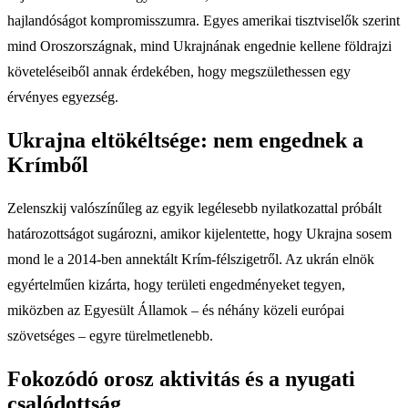
hajlandóságot kompromisszumra. Egyes amerikai tisztviselők szerint
mind Oroszországnak, mind Ukrajnának engednie kellene földrajzi
követeléseiből annak érdekében, hogy megszülethessen egy
érvényes egyezség.
Ukrajna eltökéltsége: nem engednek a
Krímből
Zelenszkij valószínűleg az egyik legélesebb nyilatkozattal próbált
határozottságot sugározni, amikor kijelentette, hogy Ukrajna sosem
mond le a 2014-ben annektált Krím-félszigetről. Az ukrán elnök
egyértelműen kizárta, hogy területi engedményeket tegyen,
miközben az Egyesült Államok – és néhány közeli európai
szövetséges – egyre türelmetlenebb.
Fokozódó orosz aktivitás és a nyugati
csalódottság