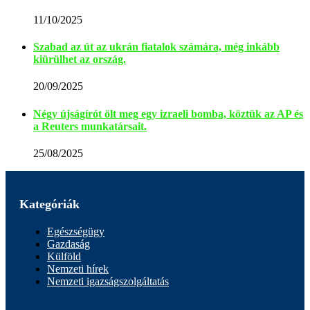
11/10/2025
Szabad az út az ukrán fiatalok számára, még inkább
kiürülhet az ország.
20/09/2025
Négy újságírót ölt meg egy izraeli bomba, köztük az AP és
a Reuters munkatársait.
25/08/2025
Kategóriák
Egészségügy
Gazdaság
Külföld
Nemzeti hírek
Nemzeti igazságszolgáltatás