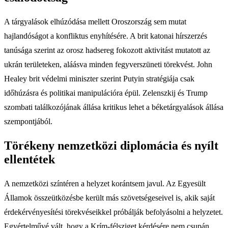
A tárgyalások elhúzódása mellett Oroszország sem mutat
hajlandóságot a konfliktus enyhítésére. A brit katonai hírszerzés
tanúsága szerint az orosz hadsereg fokozott aktivitást mutatott az
ukrán területeken, aláásva minden fegyverszüneti törekvést. John
Healey brit védelmi miniszter szerint Putyin stratégiája csak
időhúzásra és politikai manipulációra épül. Zelenszkij és Trump
szombati találkozójának állása kritikus lehet a béketárgyalások állása
szempontjából.
Törékeny nemzetközi diplomácia és nyílt
ellentétek
A nemzetközi színtéren a helyzet korántsem javul. Az Egyesült
Államok összeütközésbe került más szövetségeseivel is, akik saját
érdekérvényesítési törekvéseikkel próbálják befolyásolni a helyzetet.
Egyértelművé vált, hogy a Krím-félsziget kérdésére nem csupán