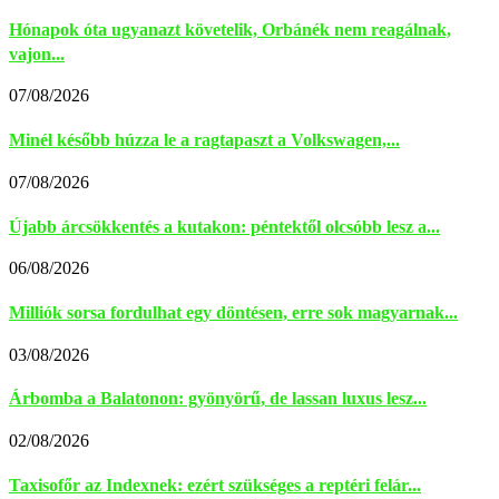
Hónapok óta ugyanazt követelik, Orbánék nem reagálnak,
vajon...
07/08/2026
Minél később húzza le a ragtapaszt a Volkswagen,...
07/08/2026
Újabb árcsökkentés a kutakon: péntektől olcsóbb lesz a...
06/08/2026
Milliók sorsa fordulhat egy döntésen, erre sok magyarnak...
03/08/2026
Árbomba a Balatonon: gyönyörű, de lassan luxus lesz...
02/08/2026
Taxisofőr az Indexnek: ezért szükséges a reptéri felár...