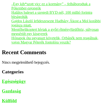
„Egy kib*szott vicc ez a kormány” – felháborodtak a
Pókember-rajongók
Halálos baleset a szegedi BYD-nél, 100 millió forintra
bírságolták
Gajdos László lefideszesezte Hadházy Ákost a Mol korábbi
jogásza miatt.
Mentőhelikoptert hívtak a győri élményfürdőhöz, súlyosan
megsérült egy kisgyerek
Hónapok óta ugyanazt követelik, Orbánék nem reagálnak,
vajon Magyar Péterék fontolóra veszik?
Recent Comments
Nincs megjeleníthető bejegyzés.
Categories
Egészségügy
Gazdaság
Külföld