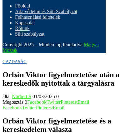
Főoldal
Adatvédelmi és Süti Szabályzat
Felhasználási feltételek
Kapcsolat
Rólunk
Süti szabályzat
Copyright 2025 – Minden jog fenntartva
Magyar
Mozaik
GAZDASÁG
Orbán Viktor figyelmeztetése után a
kereskedők nyitottak a tárgyalásra
által
Norbert S
01/03/2025
0
Megosztás
0
Facebook
Twitter
Pinterest
Email
Facebook
Twitter
Pinterest
Email
Orbán Viktor figyelmeztetése és a
kereskedelem válasza