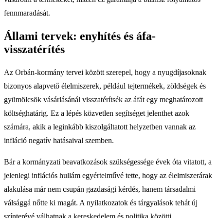
fennmaradását.
Állami tervek: enyhítés és áfa-
visszatérítés
Az Orbán-kormány tervei között szerepel, hogy a nyugdíjasoknak
bizonyos alapvető élelmiszerek, például tejtermékek, zöldségek és
gyümölcsök vásárlásánál visszatérítsék az áfát egy meghatározott
költséghatárig. Ez a lépés közvetlen segítséget jelenthet azok
számára, akik a leginkább kiszolgáltatott helyzetben vannak az
infláció negatív hatásaival szemben.
Bár a kormányzati beavatkozások szükségessége évek óta vitatott, a
jelenlegi inflációs hullám egyértelművé tette, hogy az élelmiszerárak
alakulása már nem csupán gazdasági kérdés, hanem társadalmi
válsággá nőtte ki magát. A nyilatkozatok és tárgyalások tehát új
színterévé válhatnak a kereskedelem és politika közötti