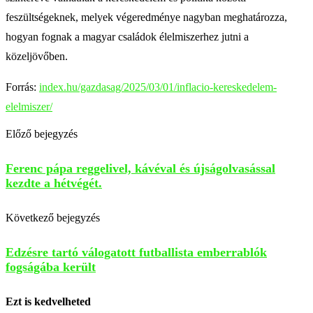
feszültségeknek, melyek végeredménye nagyban meghatározza,
hogyan fognak a magyar családok élelmiszerhez jutni a
közeljövőben.
Forrás:
index.hu/gazdasag/2025/03/01/inflacio-kereskedelem-
elelmiszer/
Előző bejegyzés
Ferenc pápa reggelivel, kávéval és újságolvasással
kezdte a hétvégét.
Következő bejegyzés
Edzésre tartó válogatott futballista emberrablók
fogságába került
Ezt is kedvelheted