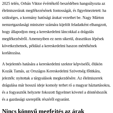
2025 telén, Orbán Viktor évértékelő beszédében hangsúlyozta az
élelmiszerárak megfékezésének fontosságát, és figyelmeztetett: ha
szükséges, a kormány hatósági árakat vezethet be. Nagy Márton
nemzetgazdasági miniszter számára kijelölt feladatként elhangzott,
hogy állapodjon meg a kereskedelmi láncokkal a drágulás
megfékezéséről. Amennyiben ez nem sikerül, drasztikus lépések
következhetnek, például a kereskedelmi haszon mértékének
korlátozása.
A bejelentés hatására a kereskedelmi szektor képviselői, élükön
Kozák Tamás, az Országos Kereskedelmi Szövetség főtitkára,
jelezték: nyitottak a tárgyalások megkezdésére. Az élelmiszerek
drágulása már hosszú ideje komoly terhet ró a magyar háztartásokra,
és a fogyasztók helyzete fokozott figyelmet követel a döntéshozók
és a gazdasági szereplők részéről egyaránt.
Nincs könnyű megfejtés az árak