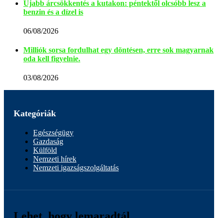
Újabb árcsökkentés a kutakon: péntektől olcsóbb lesz a
benzin és a dízel is
06/08/2026
Milliók sorsa fordulhat egy döntésen, erre sok magyarnak
oda kell figyelnie.
03/08/2026
Kategóriák
Egészségügy
Gazdaság
Külföld
Nemzeti hírek
Nemzeti igazságszolgáltatás
Lehet, hogy lemaradtál