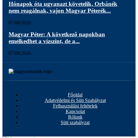
Hónapok óta ugyanazt követelik, Orbánék
nem reagálnak, vajon Magyar Péterék...
07/08/2026
Magyar Péter: A következő napokban
emelkedhet a vízszint, de a...
07/08/2026
Főoldal
Adatvédelmi és Süti Szabályzat
Felhasználási feltételek
Kapcsolat
Rólunk
Süti szabályzat