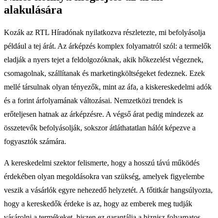
alakulására
Kozák az RTL Híradónak nyilatkozva részletezte, mi befolyásolja
például a tej árát. Az árképzés komplex folyamatról szól: a termelők
eladják a nyers tejet a feldolgozóknak, akik hőkezelést végeznek,
csomagolnak, szállítanak és marketingköltségeket fedeznek. Ezek
mellé társulnak olyan tényezők, mint az áfa, a kiskereskedelmi adók
és a forint árfolyamának változásai. Nemzetközi trendek is
erőteljesen hatnak az árképzésre. A végső árat pedig mindezek az
összetevők befolyásolják, sokszor átláthatatlan hálót képezve a
fogyasztók számára.
A kereskedelmi szektor felismerte, hogy a hosszú távú működés
érdekében olyan megoldásokra van szükség, amelyek figyelembe
veszik a vásárlók egyre nehezedő helyzetét. A főtitkár hangsúlyozta,
hogy a kereskedők érdeke is az, hogy az emberek meg tudják
vásárolni a termékeket, hiszen ez garantálja a biznisz folyamatos