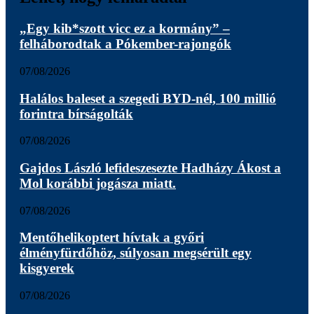
„Egy kib*szott vicc ez a kormány” –
felháborodtak a Pókember-rajongók
07/08/2026
Halálos baleset a szegedi BYD-nél, 100 millió
forintra bírságolták
07/08/2026
Gajdos László lefideszesezte Hadházy Ákost a
Mol korábbi jogásza miatt.
07/08/2026
Mentőhelikoptert hívtak a győri
élményfürdőhöz, súlyosan megsérült egy
kisgyerek
07/08/2026