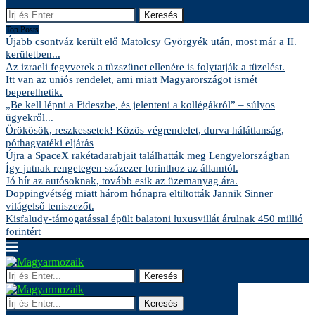
Keresés
Top Posts
Újabb csontváz került elő Matolcsy Györgyék után, most már a II.
kerületben...
Az izraeli fegyverek a tűzszünet ellenére is folytatják a tüzelést.
Itt van az uniós rendelet, ami miatt Magyarországot ismét
beperelhetik.
„Be kell lépni a Fideszbe, és jelenteni a kollégákról” – súlyos
ügyekről...
Örökösök, reszkessetek! Közös végrendelet, durva hálátlanság,
póthagyatéki eljárás
Újra a SpaceX rakétadarabjait találhatták meg Lengyelországban
Így jutnak rengetegen százezer forinthoz az államtól.
Jó hír az autósoknak, tovább esik az üzemanyag ára.
Doppingvétség miatt három hónapra eltiltották Jannik Sinner
világelső teniszezőt.
Kisfaludy-támogatással épült balatoni luxusvillát árulnak 450 millió
forintért
Keresés
Keresés